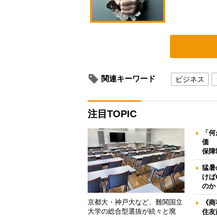
関連キーワード
ビジネス
注目TOPIC
「何
価 
保障
猛暑
けば
のか
京都大・神戸大など、難関国立
《商
大学の総合型選抜が続々と廃
住友