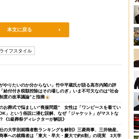
本文に戻る
ライフスタイル
がやりたいのか分からない」竹中平蔵氏が語る高市内閣の評
「給付付き税額控除はその場しのぎ」いま不可欠なのは“社会
制度の改革議論”と指摘
のお葬式で悩ましい“喪服問題” 女性は「ワンピースを着てい
OK」という俗説に潜む誤解、なぜ「ジャケット」がマストな
？《1級葬祭ディレクターが解説》
社の大学別就職者数ランキングを解剖》三菱商事、三井物産、
商事への就職者は「東大・早大・慶大で約6割」の現実 3大学