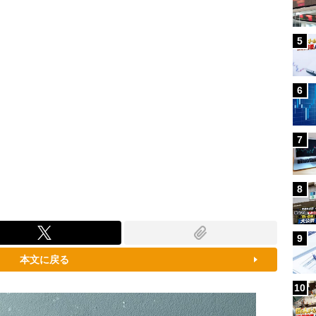
5
6
7
8
9
本文に戻る
10