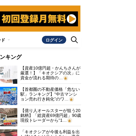
ンド
ログイン
ンキング
【資産10億円超・かんちさんが
厳選！】「キオクシアの次」に
資金が流れる期待の…
【首都圏の不動産価格「危ない
駅」ランキング】“中古マンシ
ョン売れ行き鈍化”のワ…
【億り人オールスターが狙う20
銘柄】「総資産69億円超」90歳
現役トレーダーから“1…
「キオクシアが今後も利益を出