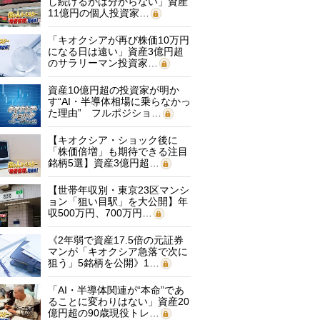
し続けるかは分からない」資産
11億円の個人投資家…
「キオクシアが再び株価10万円
になる日は遠い」資産3億円超
のサラリーマン投資家…
資産10億円超の投資家が明か
す“AI・半導体相場に乗らなかっ
た理由” フルポジショ…
【キオクシア・ショック後に
「株価倍増」も期待できる注目
銘柄5選】資産3億円超…
【世帯年収別・東京23区マンシ
ョン「狙い目駅」を大公開】年
収500万円、700万円…
《2年弱で資産17.5倍の元証券
マンが「キオクシア急落で次に
狙う」5銘柄を公開》1…
「AI・半導体関連が“本命”であ
ることに変わりはない」資産20
億円超の90歳現役トレ…