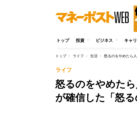
トップ
投資
ビジネス
キャリ
トップ
ライフ
生活
怒るのをやめたら人
ライフ
怒るのをやめたら
が確信した「怒る
/
Unmute