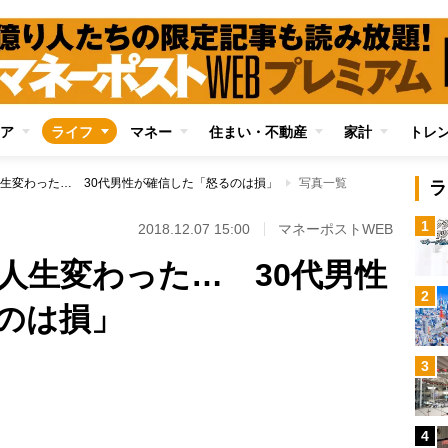
ア
ライフ
マネー
住まい・不動産
家計
トレ
生変わった… 30代男性が確信した「怒るのは損」
写真一覧
ラ
1
2018.12.07 15:00
マネーポストWEB
人生変わった… 30代男性
2
のは損」
3
Loaded
:
96.31%
4