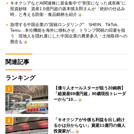
キオクシアなどAI関連株に資金集中で“割安になった成長株”に
投資妙味 資産1.5億円超の坂本慎太郎さんが「絶好の仕込み
時」と考える防衛・食品銘柄を紹介
急増する中国企業の“国籍ロンダリング” SHEIN、TikTok、
Temu…本社機能を海外に移転させ、トランプ関税の回避を狙
う 現地人を隠れ蓑にした中国企業の農業参入・土地取得への
懸念も
関連記事
ランキング
【億り人オールスターが狙う20銘柄】
1
「総資産69億円超」90歳現役トレーダ
ーから“10…
「キオクシアが今後も利益を出し続け
2
るかは分からない」資産11億円の個人
投資家が…