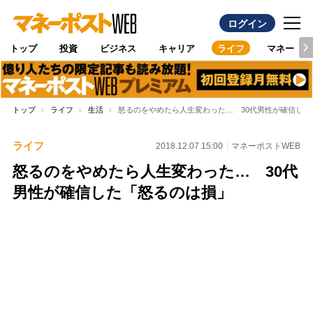
ログイン
トップ
投資
ビジネス
キャリア
ライフ
マネー
トップ
ライフ
生活
怒るのをやめたら人生変わった… 30代男性が確信した
ライフ
2018.12.07 15:00
マネーポストWEB
怒るのをやめたら人生変わった… 30代
男性が確信した「怒るのは損」
Loaded
:
96.26%
/
Unmute