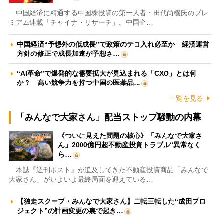
中国経済に精通する中国株投資の第一人者・田代尚機氏のプレ
ミアム連載「チャイナ・リサーチ」。中国企…
中国経済“予想外の低成長”で政策のテコ入れ必至か 経済運営
方針の修正で成長加速が予想さ…
“AI革命”で爆発的な需要拡大が見込まれる「CXO」とは何
か？ 高い競争力を持つ中国の医薬品…
一覧を見る
「みんなで大家さん」配当ストップ騒動の内幕
《ついに見えた問題の核心》「みんなで大家さ
ん」2000億円超不動産投資トラブル“異常なく
ら…
本誌『週刊ポスト』が追及してきた不動産投資商品「みんなで
大家さん」がいよいよ最終局面を迎えている…
【独走スクープ・みんなで大家さん】二転三転した“成田プロ
ジェクト”の計画変更の裏で起き…