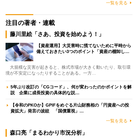
一覧を見る
注目の著者・連載
藤川里絵「さあ、投資を始めよう！」
【資産運用】大災害時に慌てないために平時から
備えておきたい3つのポイント「資産の棚卸し…
大規模な災害が起きると、株式市場が大きく動いたり、取引環
境が不安定になったりすることがある。一方…
5年ぶり改訂の「CGコード」、何が変わったのかポイントを解
説 企業に成長投資の具体的な説…
【令和のPKOか】GPIFをめぐる片山財務相の「円資産への投
資拡大」発言の波紋 「国債重視」…
一覧を見る
森口亮「まるわかり市況分析」