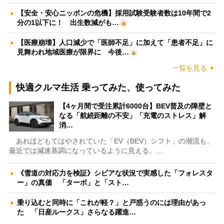
【安全・安心ニッポンの危機】採用試験受験者数は10年間で2
分の1以下に！ 出生数減がも…
【医療崩壊】人口減少で「医師不足」に加えて「患者不足」に
見舞われ地域医療が限界に 今後…
一覧を見る
快適クルマ生活 乗ってみた、使ってみた
【4ヶ月間で受注累計6000台】BEV普及の障壁と
なる「航続距離の不安」「充電のストレス」解
消…
あれほどもてはやされていた「EV（BEV）シフト」の潮流も、
最近では減速基調になっているように見える。…
《雪道の対応力を検証》シビアな状況で実感した「フォレスタ
ー」の真価 「ターボ」と「スト…
乗り込むと同時に「これが軽？」と戸惑うのには理由があっ
た 「日産ルークス」さらなる躍進…