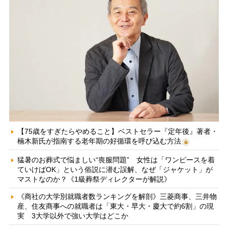
【75歳をすぎたらやめること】ベストセラー『定年後』著者・
楠木新氏が指南する老年期の好循環を呼び込む方法
猛暑のお葬式で悩ましい“喪服問題” 女性は「ワンピースを着
ていけばOK」という俗説に潜む誤解、なぜ「ジャケット」が
マストなのか？《1級葬祭ディレクターが解説》
《商社の大学別就職者数ランキングを解剖》三菱商事、三井物
産、住友商事への就職者は「東大・早大・慶大で約6割」の現
実 3大学以外で強い大学はどこか