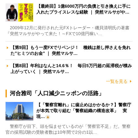
【最終回】1億6000万円の負債と引き換えに手に
入れたプライスレスな経験 ｜ 突然マルサがや…
2009年12月に発行された元FXトレーダー・磯貝清明氏の著書
『突然マルサがやって来た！～FXで10億円稼い…
【第9回】もう一度FXでリベンジ！ 種銭は差し押さえを免れ
た”ヒミツのお金” ｜ 突然マルサ…
【第8回】年利はなんと14.6％！ 毎日5万円超の延滞税が積み
上がっていく ｜ 突然マルサ…
一覧を見る
河合雅司「人口減少ニッポンの活路」
【「警察官離れ」に歯止めはかかるか？】警察庁
が本気で取り組む「警察組織の構造改革」 実
現…
警察庁が目下、頭を悩ませているのが「警察官不足」だ。警察
官の採用試験の受験者数は10年間で2分の1以…