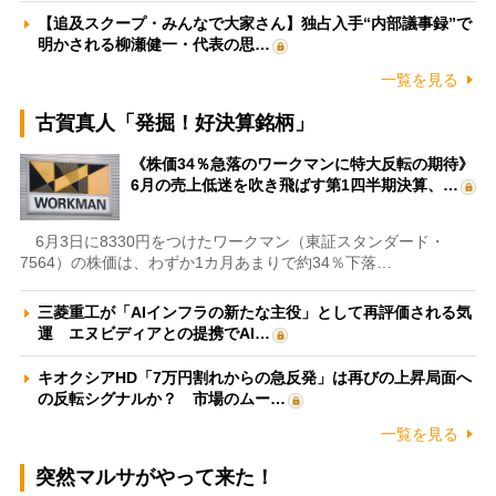
【追及スクープ・みんなで大家さん】独占入手“内部議事録”で
明かされる柳瀬健一・代表の思…
一覧を見る
古賀真人「発掘！好決算銘柄」
《株価34％急落のワークマンに特大反転の期待》
6月の売上低迷を吹き飛ばす第1四半期決算、…
6月3日に8330円をつけたワークマン（東証スタンダード・
7564）の株価は、わずか1カ月あまりで約34％下落…
三菱重工が「AIインフラの新たな主役」として再評価される気
運 エヌビディアとの提携でAI…
キオクシアHD「7万円割れからの急反発」は再びの上昇局面へ
の反転シグナルか？ 市場のムー…
一覧を見る
突然マルサがやって来た！