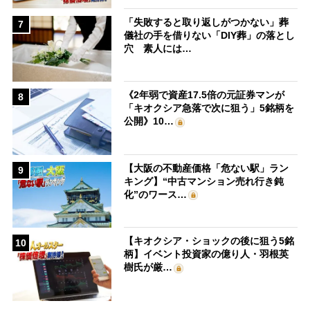
「失敗すると取り返しがつかない」葬
7
儀社の手を借りない「DIY葬」の落とし
穴 素人には…
《2年弱で資産17.5倍の元証券マンが
8
「キオクシア急落で次に狙う」5銘柄を
公開》10…
【大阪の不動産価格「危ない駅」ラン
9
キング】“中古マンション売れ行き鈍
化”のワース…
【キオクシア・ショックの後に狙う5銘
10
柄】イベント投資家の億り人・羽根英
樹氏が厳…