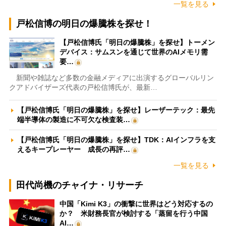
一覧を見る
戸松信博の明日の爆騰株を探せ！
【戸松信博氏「明日の爆騰株」を探せ】トーメン
デバイス：サムスンを通じて世界のAIメモリ需
要…
新聞や雑誌など多数の金融メディアに出演するグローバルリン
クアドバイザーズ代表の戸松信博氏が、最新…
【戸松信博氏「明日の爆騰株」を探せ】レーザーテック：最先
端半導体の製造に不可欠な検査装…
【戸松信博氏「明日の爆騰株」を探せ】TDK：AIインフラを支
えるキープレーヤー 成長の再評…
一覧を見る
田代尚機のチャイナ・リサーチ
中国「Kimi K3」の衝撃に世界はどう対応するの
か？ 米財務長官が検討する「蒸留を行う中国
AI…