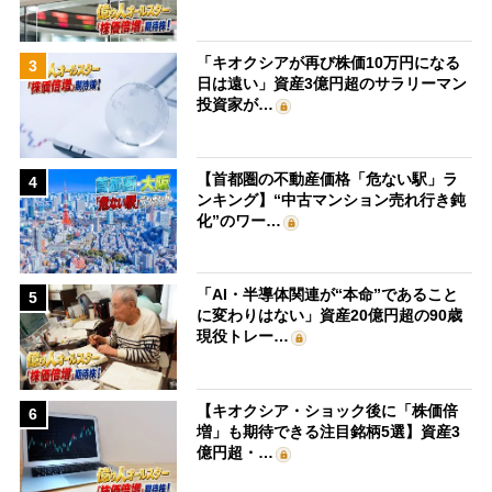
「キオクシアが再び株価10万円になる
3
日は遠い」資産3億円超のサラリーマン
投資家が…
【首都圏の不動産価格「危ない駅」ラ
4
ンキング】“中古マンション売れ行き鈍
化”のワー…
「AI・半導体関連が“本命”であること
5
に変わりはない」資産20億円超の90歳
現役トレー…
【キオクシア・ショック後に「株価倍
6
増」も期待できる注目銘柄5選】資産3
億円超・…