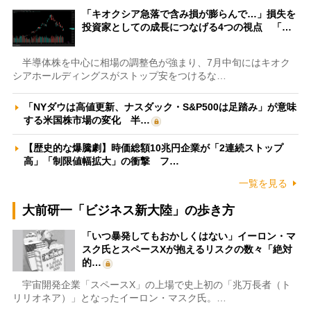
「キオクシア急落で含み損が膨らんで…」損失を
投資家としての成長につなげる4つの視点 「…
半導体株を中心に相場の調整色が強まり、7月中旬にはキオク
シアホールディングスがストップ安をつけるな…
「NYダウは高値更新、ナスダック・S&P500は足踏み」が意味
する米国株市場の変化 半…
【歴史的な爆騰劇】時価総額10兆円企業が「2連続ストップ
高」「制限値幅拡大」の衝撃 フ…
一覧を見る
大前研一「ビジネス新大陸」の歩き方
「いつ暴発してもおかしくはない」イーロン・マ
スク氏とスペースXが抱えるリスクの数々「絶対
的…
宇宙開発企業「スペースX」の上場で史上初の「兆万長者（ト
リリオネア）」となったイーロン・マスク氏。…