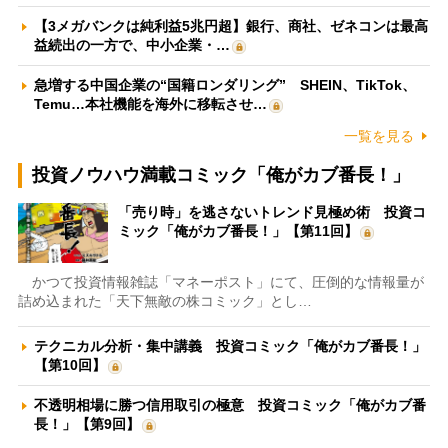
【3メガバンクは純利益5兆円超】銀行、商社、ゼネコンは最高
益続出の一方で、中小企業・…
急増する中国企業の“国籍ロンダリング” SHEIN、TikTok、
Temu…本社機能を海外に移転させ…
一覧を見る
投資ノウハウ満載コミック「俺がカブ番長！」
「売り時」を逃さないトレンド見極め術 投資コ
ミック「俺がカブ番長！」【第11回】
かつて投資情報雑誌「マネーポスト」にて、圧倒的な情報量が
詰め込まれた「天下無敵の株コミック」とし…
テクニカル分析・集中講義 投資コミック「俺がカブ番長！」
【第10回】
不透明相場に勝つ信用取引の極意 投資コミック「俺がカブ番
長！」【第9回】