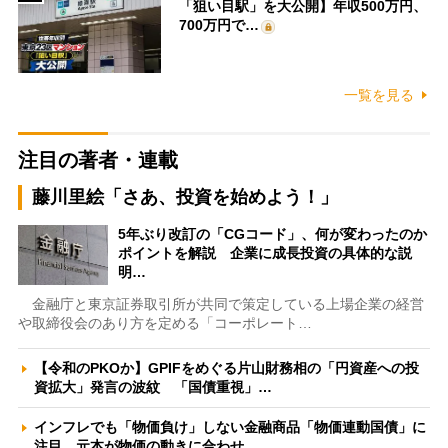
「狙い目駅」を大公開】年収500万円、
700万円で…
一覧を見る
注目の著者・連載
藤川里絵「さあ、投資を始めよう！」
5年ぶり改訂の「CGコード」、何が変わったのか
ポイントを解説 企業に成長投資の具体的な説
明…
金融庁と東京証券取引所が共同で策定している上場企業の経営
や取締役会のあり方を定める「コーポレート…
【令和のPKOか】GPIFをめぐる片山財務相の「円資産への投
資拡大」発言の波紋 「国債重視」…
インフレでも「物価負け」しない金融商品「物価連動国債」に
注目 元本が物価の動きに合わせ…