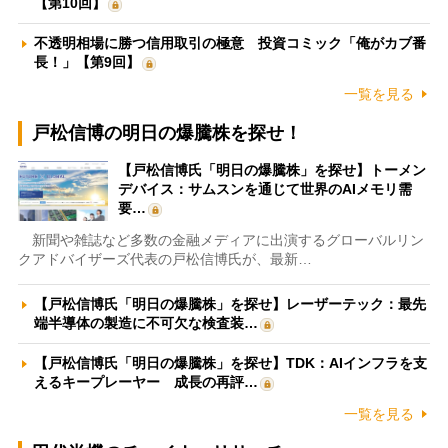
【第10回】
不透明相場に勝つ信用取引の極意 投資コミック「俺がカブ番
長！」【第9回】
一覧を見る
戸松信博の明日の爆騰株を探せ！
【戸松信博氏「明日の爆騰株」を探せ】トーメン
デバイス：サムスンを通じて世界のAIメモリ需
要…
新聞や雑誌など多数の金融メディアに出演するグローバルリン
クアドバイザーズ代表の戸松信博氏が、最新…
【戸松信博氏「明日の爆騰株」を探せ】レーザーテック：最先
端半導体の製造に不可欠な検査装…
【戸松信博氏「明日の爆騰株」を探せ】TDK：AIインフラを支
えるキープレーヤー 成長の再評…
一覧を見る