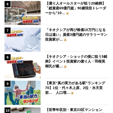
【億り人オールスターが狙う20銘柄】
6
「総資産69億円超」90歳現役トレーダ
ーから“10…
「キオクシアが再び株価10万円になる
7
日は遠い」資産3億円超のサラリーマン
投資家が…
【キオクシア・ショックの後に狙う5銘
8
柄】イベント投資家の億り人・羽根英
樹氏が厳…
【東京“真の実力がある駅”ランキング
9
70】1位・代々木上原、2位・水天宮
前… 人口増…
【世帯年収別・東京23区マンション
10