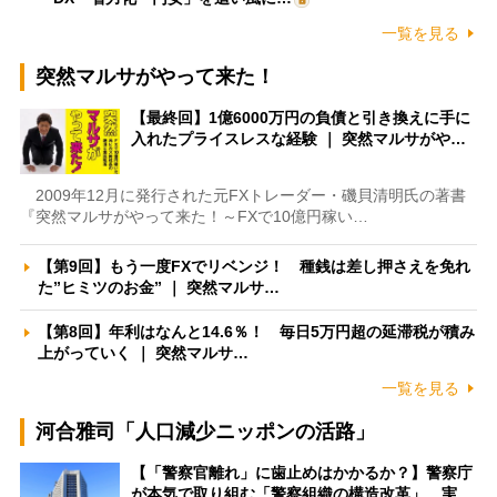
一覧を見る
突然マルサがやって来た！
【最終回】1億6000万円の負債と引き換えに手に
入れたプライスレスな経験 ｜ 突然マルサがや…
2009年12月に発行された元FXトレーダー・磯貝清明氏の著書
『突然マルサがやって来た！～FXで10億円稼い…
【第9回】もう一度FXでリベンジ！ 種銭は差し押さえを免れ
た”ヒミツのお金” ｜ 突然マルサ…
【第8回】年利はなんと14.6％！ 毎日5万円超の延滞税が積み
上がっていく ｜ 突然マルサ…
一覧を見る
河合雅司「人口減少ニッポンの活路」
【「警察官離れ」に歯止めはかかるか？】警察庁
が本気で取り組む「警察組織の構造改革」 実