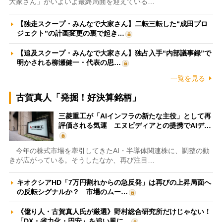
大家さん」がいよいよ最終局面を迎えている…
【独走スクープ・みんなで大家さん】二転三転した“成田プロ
ジェクト”の計画変更の裏で起き…
【追及スクープ・みんなで大家さん】独占入手“内部議事録”で
明かされる柳瀬健一・代表の思…
一覧を見る
古賀真人「発掘！好決算銘柄」
三菱重工が「AIインフラの新たな主役」として再
評価される気運 エヌビディアとの提携でAIデ…
今年の株式市場を牽引してきたAI・半導体関連株に、調整の動
きが広がっている。そうしたなか、再び注目…
キオクシアHD「7万円割れからの急反発」は再びの上昇局面へ
の反転シグナルか？ 市場のムー…
《億り人・古賀真人氏が厳選》野村総合研究所だけじゃない！
「DX・省力化・円安」を追い風に…