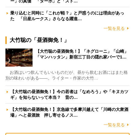
ー」の真価 「ターボ」と「スト…
乗り込むと同時に「これが軽？」と戸惑うのには理由があっ
た 「日産ルークス」さらなる躍進…
一覧を見る
大竹聡の「昼酒御免！」
【大竹聡の昼酒御免！】「ネグローニ」「山崎」
「マンハッタン」新宿三丁目の隠れ家バーで1…
お酒はいつ飲んでもいいものだが、昼から飲むお酒にはまた格
別の味わいがある――。ライター・作家の大竹…
【大竹聡の昼酒御免！】今の若者は「なめろう」や「キヌカツ
ギ」を知らないって本当？ 昔の…
【大竹聡の昼酒御免！】京急線で多摩川越えて「川崎の大衆酒
場」へと昼酒旅 押し寄せるノス…
一覧を見る