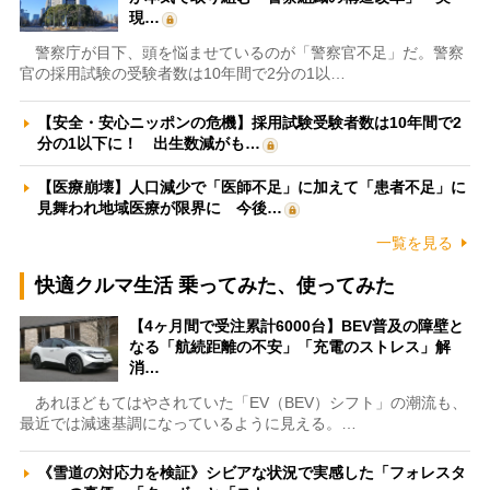
現…
警察庁が目下、頭を悩ませているのが「警察官不足」だ。警察
官の採用試験の受験者数は10年間で2分の1以…
【安全・安心ニッポンの危機】採用試験受験者数は10年間で2
分の1以下に！ 出生数減がも…
【医療崩壊】人口減少で「医師不足」に加えて「患者不足」に
見舞われ地域医療が限界に 今後…
一覧を見る
快適クルマ生活 乗ってみた、使ってみた
【4ヶ月間で受注累計6000台】BEV普及の障壁と
なる「航続距離の不安」「充電のストレス」解
消…
あれほどもてはやされていた「EV（BEV）シフト」の潮流も、
最近では減速基調になっているように見える。…
《雪道の対応力を検証》シビアな状況で実感した「フォレスタ