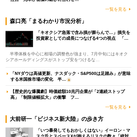
一覧を見る
森口亮「まるわかり市況分析」
「キオクシア急落で含み損が膨らんで…」損失を
投資家としての成長につなげる4つの視点 「…
半導体株を中心に相場の調整色が強まり、7月中旬にはキオク
シアホールディングスがストップ安をつけるな…
「NYダウは高値更新、ナスダック・S&P500は足踏み」が意味
する米国株市場の変化 半…
【歴史的な爆騰劇】時価総額10兆円企業が「2連続ストップ
高」「制限値幅拡大」の衝撃 フ…
一覧を見る
大前研一「ビジネス新大陸」の歩き方
「いつ暴発してもおかしくはない」イーロン・マ
スク氏とスペースXが抱えるリスクの数々「絶対