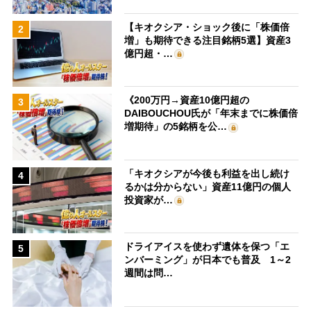
【キオクシア・ショック後に「株価倍
2
増」も期待できる注目銘柄5選】資産3
億円超・…
《200万円→資産10億円超の
3
DAIBOUCHOU氏が「年末までに株価倍
増期待」の5銘柄を公…
「キオクシアが今後も利益を出し続け
4
るかは分からない」資産11億円の個人
投資家が…
ドライアイスを使わず遺体を保つ「エ
5
ンバーミング」が日本でも普及 1～2
週間は問…