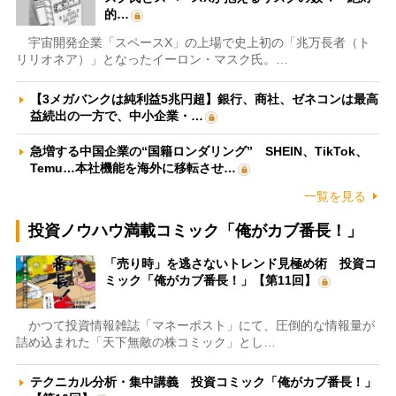
的…
宇宙開発企業「スペースX」の上場で史上初の「兆万長者（ト
リリオネア）」となったイーロン・マスク氏。…
【3メガバンクは純利益5兆円超】銀行、商社、ゼネコンは最高
益続出の一方で、中小企業・…
急増する中国企業の“国籍ロンダリング” SHEIN、TikTok、
Temu…本社機能を海外に移転させ…
一覧を見る
投資ノウハウ満載コミック「俺がカブ番長！」
「売り時」を逃さないトレンド見極め術 投資コ
ミック「俺がカブ番長！」【第11回】
かつて投資情報雑誌「マネーポスト」にて、圧倒的な情報量が
詰め込まれた「天下無敵の株コミック」とし…
テクニカル分析・集中講義 投資コミック「俺がカブ番長！」