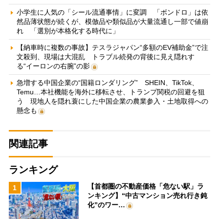
小学生に人気の「シール流通事情」に変調 「ボンドロ」は依
然品薄状態が続くが、模倣品や類似品が大量流通し一部で値崩
れ 「選別が本格化する時代に」
【納車時に複数の事故】テスラジャパン“多額のEV補助金”で注
文殺到、現場は大混乱 トラブル続発の背後に見え隠れす
る“イーロンの右腕”の影
急増する中国企業の“国籍ロンダリング” SHEIN、TikTok、
Temu…本社機能を海外に移転させ、トランプ関税の回避を狙
う 現地人を隠れ蓑にした中国企業の農業参入・土地取得への
懸念も
関連記事
ランキング
【首都圏の不動産価格「危ない駅」ラ
1
ンキング】“中古マンション売れ行き鈍
化”のワー…