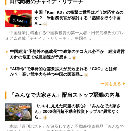
田代尚機のチャイナ・リサーチ
中国「Kimi K3」の衝撃に世界はどう対応するの
か？ 米財務長官が検討する「蒸留を行う中国
AI…
中国経済に精通する中国株投資の第一人者・田代尚機氏のプレ
ミアム連載「チャイナ・リサーチ」。中国企…
中国経済“予想外の低成長”で政策のテコ入れ必至か 経済運営
方針の修正で成長加速が予想さ…
“AI革命”で爆発的な需要拡大が見込まれる「CXO」とは何
か？ 高い競争力を持つ中国の医薬品…
一覧を見る
「みんなで大家さん」配当ストップ騒動の内幕
《ついに見えた問題の核心》「みんなで大家さ
ん」2000億円超不動産投資トラブル“異常なく
ら…
本誌『週刊ポスト』が追及してきた不動産投資商品「みんなで