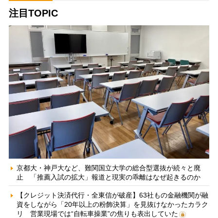
注目TOPIC
京都大・神戸大など、難関国立大学の総合型選抜が続々と廃
止 「推薦入試の拡大」報道と現実の乖離はなぜ起きるのか
【クレジット決済代行・全東信が破産】63社もの金融機関が融
資をしながら「20年以上の粉飾決算」を見抜けなかったカラク
リ 営業現場では“自転車操業”の焦りも表出していた