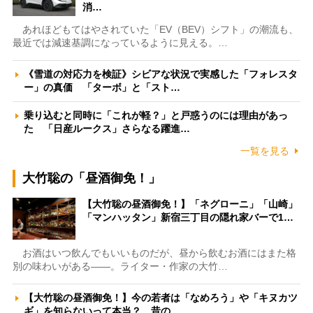
消…
あれほどもてはやされていた「EV（BEV）シフト」の潮流も、
最近では減速基調になっているように見える。…
《雪道の対応力を検証》シビアな状況で実感した「フォレスタ
ー」の真価 「ターボ」と「スト…
乗り込むと同時に「これが軽？」と戸惑うのには理由があっ
た 「日産ルークス」さらなる躍進…
一覧を見る
大竹聡の「昼酒御免！」
【大竹聡の昼酒御免！】「ネグローニ」「山崎」
「マンハッタン」新宿三丁目の隠れ家バーで1…
お酒はいつ飲んでもいいものだが、昼から飲むお酒にはまた格
別の味わいがある――。ライター・作家の大竹…
【大竹聡の昼酒御免！】今の若者は「なめろう」や「キヌカツ
ギ」を知らないって本当？ 昔の…