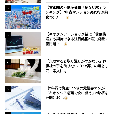
【首都圏の不動産価格「危ない駅」ラ
5
ンキング】“中古マンション売れ行き鈍
化”のワー…
【キオクシア・ショック後に「株価倍
6
増」も期待できる注目銘柄5選】資産3
億円超・…
「失敗すると取り返しがつかない」葬
7
儀社の手を借りない「DIY葬」の落とし
穴 素人には…
《2年弱で資産17.5倍の元証券マンが
8
「キオクシア急落で次に狙う」5銘柄を
公開》10…