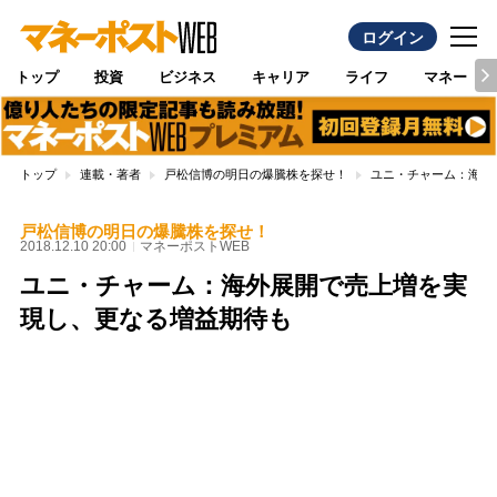
ログイン
トップ
投資
ビジネス
キャリア
ライフ
マネー
トップ
連載・著者
戸松信博の明日の爆騰株を探せ！
ユニ・チャーム：海外
戸松信博の明日の爆騰株を探せ！
2018.12.10 20:00
マネーポストWEB
ユニ・チャーム：海外展開で売上増を実
現し、更なる増益期待も
Loaded
:
100.00%
/
Unmute