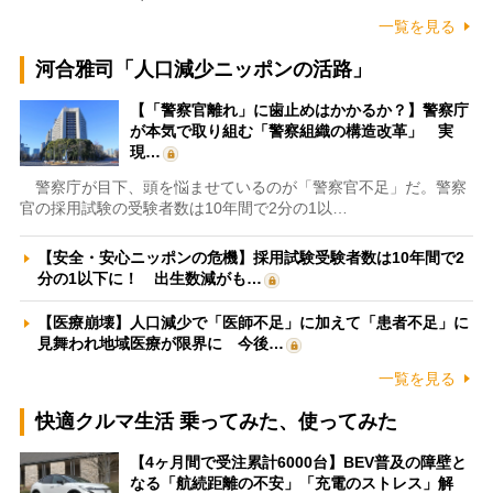
一覧を見る
河合雅司「人口減少ニッポンの活路」
【「警察官離れ」に歯止めはかかるか？】警察庁
が本気で取り組む「警察組織の構造改革」 実
現…
警察庁が目下、頭を悩ませているのが「警察官不足」だ。警察
官の採用試験の受験者数は10年間で2分の1以…
【安全・安心ニッポンの危機】採用試験受験者数は10年間で2
分の1以下に！ 出生数減がも…
【医療崩壊】人口減少で「医師不足」に加えて「患者不足」に
見舞われ地域医療が限界に 今後…
一覧を見る
快適クルマ生活 乗ってみた、使ってみた
【4ヶ月間で受注累計6000台】BEV普及の障壁と
なる「航続距離の不安」「充電のストレス」解