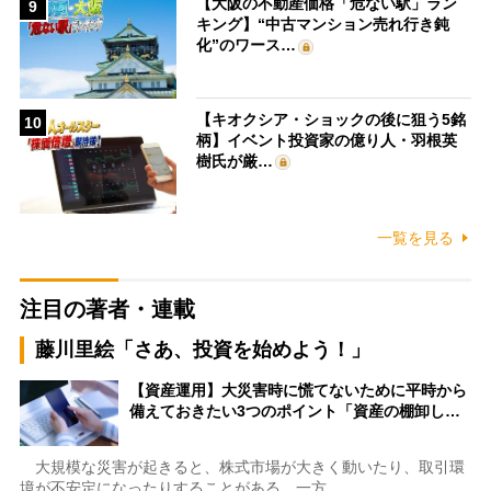
【大阪の不動産価格「危ない駅」ラン
9
キング】“中古マンション売れ行き鈍
化”のワース…
【キオクシア・ショックの後に狙う5銘
10
柄】イベント投資家の億り人・羽根英
樹氏が厳…
一覧を見る
注目の著者・連載
藤川里絵「さあ、投資を始めよう！」
【資産運用】大災害時に慌てないために平時から
備えておきたい3つのポイント「資産の棚卸し…
大規模な災害が起きると、株式市場が大きく動いたり、取引環
境が不安定になったりすることがある。一方…