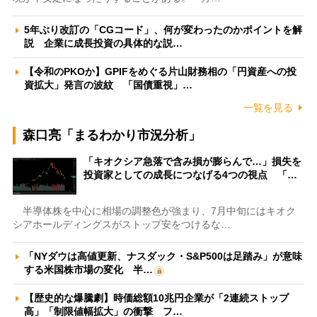
5年ぶり改訂の「CGコード」、何が変わったのかポイントを解
説 企業に成長投資の具体的な説…
【令和のPKOか】GPIFをめぐる片山財務相の「円資産への投
資拡大」発言の波紋 「国債重視」…
一覧を見る
森口亮「まるわかり市況分析」
「キオクシア急落で含み損が膨らんで…」損失を
投資家としての成長につなげる4つの視点 「…
半導体株を中心に相場の調整色が強まり、7月中旬にはキオク
シアホールディングスがストップ安をつけるな…
「NYダウは高値更新、ナスダック・S&P500は足踏み」が意味
する米国株市場の変化 半…
【歴史的な爆騰劇】時価総額10兆円企業が「2連続ストップ
高」「制限値幅拡大」の衝撃 フ…