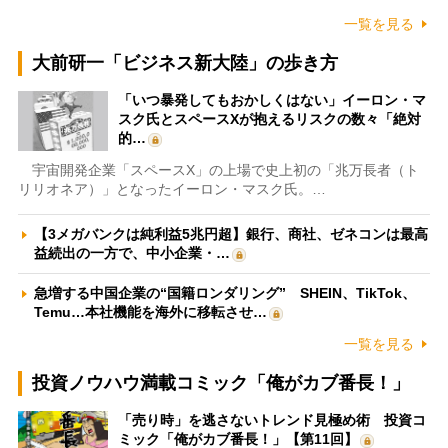
一覧を見る
大前研一「ビジネス新大陸」の歩き方
「いつ暴発してもおかしくはない」イーロン・マ
スク氏とスペースXが抱えるリスクの数々「絶対
的…
宇宙開発企業「スペースX」の上場で史上初の「兆万長者（ト
リリオネア）」となったイーロン・マスク氏。…
【3メガバンクは純利益5兆円超】銀行、商社、ゼネコンは最高
益続出の一方で、中小企業・…
急増する中国企業の“国籍ロンダリング” SHEIN、TikTok、
Temu…本社機能を海外に移転させ…
一覧を見る
投資ノウハウ満載コミック「俺がカブ番長！」
「売り時」を逃さないトレンド見極め術 投資コ
ミック「俺がカブ番長！」【第11回】