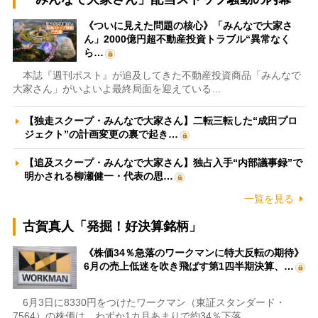
《ついに見えた問題の核心》「みんなで大家さ
ん」2000億円超不動産投資トラブル“異常なく
ら…
本誌『週刊ポスト』が追及してきた不動産投資商品「みんなで
大家さん」がいよいよ最終局面を迎えている…
【独走スクープ・みんなで大家さん】二転三転した“成田プロ
ジェクト”の計画変更の裏で起き…
【追及スクープ・みんなで大家さん】独占入手“内部議事録”で
明かされる柳瀬健一・代表の思…
一覧を見る
古賀真人「発掘！好決算銘柄」
《株価34％急落のワークマンに特大反転の期待》
6月の売上低迷を吹き飛ばす第1四半期決算、…
6月3日に8330円をつけたワークマン（東証スタンダード・
7564）の株価は、わずか1カ月あまりで約34％下落…