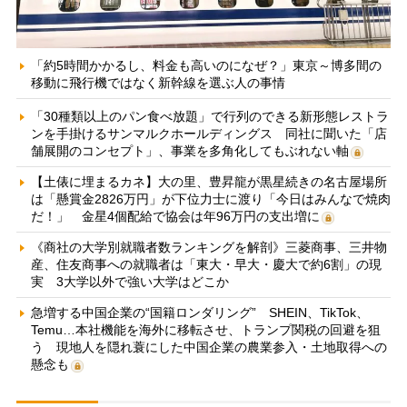
「約5時間かかるし、料金も高いのになぜ？」東京～博多間の
移動に飛行機ではなく新幹線を選ぶ人の事情
「30種類以上のパン食べ放題」で行列のできる新形態レストラ
ンを手掛けるサンマルクホールディングス 同社に聞いた「店
舗展開のコンセプト」、事業を多角化してもぶれない軸
【土俵に埋まるカネ】大の里、豊昇龍が黒星続きの名古屋場所
は「懸賞金2826万円」が下位力士に渡り「今日はみんなで焼肉
だ！」 金星4個配給で協会は年96万円の支出増に
《商社の大学別就職者数ランキングを解剖》三菱商事、三井物
産、住友商事への就職者は「東大・早大・慶大で約6割」の現
実 3大学以外で強い大学はどこか
急増する中国企業の“国籍ロンダリング” SHEIN、TikTok、
Temu…本社機能を海外に移転させ、トランプ関税の回避を狙
う 現地人を隠れ蓑にした中国企業の農業参入・土地取得への
懸念も