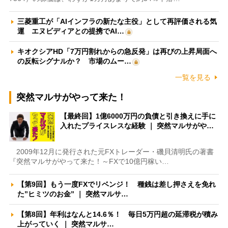
三菱重工が「AIインフラの新たな主役」として再評価される気
運 エヌビディアとの提携でAI…
キオクシアHD「7万円割れからの急反発」は再びの上昇局面へ
の反転シグナルか？ 市場のムー…
一覧を見る
突然マルサがやって来た！
【最終回】1億6000万円の負債と引き換えに手に
入れたプライスレスな経験 ｜ 突然マルサがや…
2009年12月に発行された元FXトレーダー・磯貝清明氏の著書
『突然マルサがやって来た！～FXで10億円稼い…
【第9回】もう一度FXでリベンジ！ 種銭は差し押さえを免れ
た”ヒミツのお金” ｜ 突然マルサ…
【第8回】年利はなんと14.6％！ 毎日5万円超の延滞税が積み
上がっていく ｜ 突然マルサ…