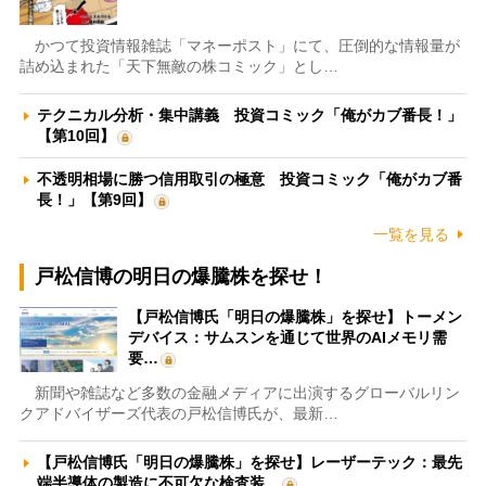
かつて投資情報雑誌「マネーポスト」にて、圧倒的な情報量が
詰め込まれた「天下無敵の株コミック」とし…
テクニカル分析・集中講義 投資コミック「俺がカブ番長！」
【第10回】
不透明相場に勝つ信用取引の極意 投資コミック「俺がカブ番
長！」【第9回】
一覧を見る
戸松信博の明日の爆騰株を探せ！
【戸松信博氏「明日の爆騰株」を探せ】トーメン
デバイス：サムスンを通じて世界のAIメモリ需
要…
新聞や雑誌など多数の金融メディアに出演するグローバルリン
クアドバイザーズ代表の戸松信博氏が、最新…
【戸松信博氏「明日の爆騰株」を探せ】レーザーテック：最先
端半導体の製造に不可欠な検査装…