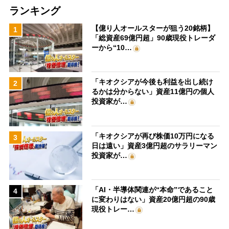
ランキング
【億り人オールスターが狙う20銘柄】
1
「総資産69億円超」90歳現役トレーダ
ーから“10…
「キオクシアが今後も利益を出し続け
2
るかは分からない」資産11億円の個人
投資家が…
「キオクシアが再び株価10万円になる
3
日は遠い」資産3億円超のサラリーマン
投資家が…
「AI・半導体関連が“本命”であること
4
に変わりはない」資産20億円超の90歳
現役トレー…