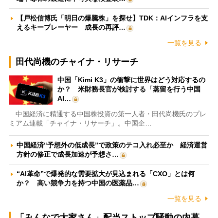
【戸松信博氏「明日の爆騰株」を探せ】TDK：AIインフラを支
えるキープレーヤー 成長の再評…
一覧を見る
田代尚機のチャイナ・リサーチ
中国「Kimi K3」の衝撃に世界はどう対応するの
か？ 米財務長官が検討する「蒸留を行う中国
AI…
中国経済に精通する中国株投資の第一人者・田代尚機氏のプレ
ミアム連載「チャイナ・リサーチ」。中国企…
中国経済“予想外の低成長”で政策のテコ入れ必至か 経済運営
方針の修正で成長加速が予想さ…
“AI革命”で爆発的な需要拡大が見込まれる「CXO」とは何
か？ 高い競争力を持つ中国の医薬品…
一覧を見る
「みんなで大家さん」配当ストップ騒動の内幕