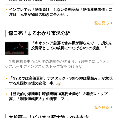
インフレでも「物価負け」しない金融商品「物価連動国債」に
注目 元本が物価の動きに合わせ…
一覧を見る
森口亮「まるわかり市況分析」
「キオクシア急落で含み損が膨らんで…」損失を
投資家としての成長につなげる4つの視点 「…
半導体株を中心に相場の調整色が強まり、7月中旬にはキオク
シアホールディングスがストップ安をつけるな…
「NYダウは高値更新、ナスダック・S&P500は足踏み」が意味
する米国株市場の変化 半…
【歴史的な爆騰劇】時価総額10兆円企業が「2連続ストップ
高」「制限値幅拡大」の衝撃 フ…
一覧を見る
大前研一「ビジネス新大陸」の歩き方