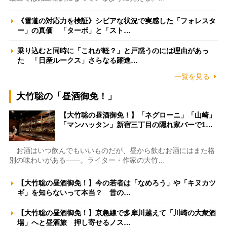
《雪道の対応力を検証》シビアな状況で実感した「フォレスタ
ー」の真価 「ターボ」と「スト…
乗り込むと同時に「これが軽？」と戸惑うのには理由があっ
た 「日産ルークス」さらなる躍進…
一覧を見る
大竹聡の「昼酒御免！」
【大竹聡の昼酒御免！】「ネグローニ」「山崎」
「マンハッタン」新宿三丁目の隠れ家バーで1…
お酒はいつ飲んでもいいものだが、昼から飲むお酒にはまた格
別の味わいがある――。ライター・作家の大竹…
【大竹聡の昼酒御免！】今の若者は「なめろう」や「キヌカツ
ギ」を知らないって本当？ 昔の…
【大竹聡の昼酒御免！】京急線で多摩川越えて「川崎の大衆酒
場」へと昼酒旅 押し寄せるノス…