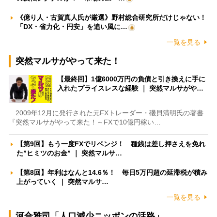
《億り人・古賀真人氏が厳選》野村総合研究所だけじゃない！
「DX・省力化・円安」を追い風に…
一覧を見る
突然マルサがやって来た！
【最終回】1億6000万円の負債と引き換えに手に
入れたプライスレスな経験 ｜ 突然マルサがや…
2009年12月に発行された元FXトレーダー・磯貝清明氏の著書
『突然マルサがやって来た！～FXで10億円稼い…
【第9回】もう一度FXでリベンジ！ 種銭は差し押さえを免れ
た”ヒミツのお金” ｜ 突然マルサ…
【第8回】年利はなんと14.6％！ 毎日5万円超の延滞税が積み
上がっていく ｜ 突然マルサ…
一覧を見る
河合雅司「人口減少ニッポンの活路」