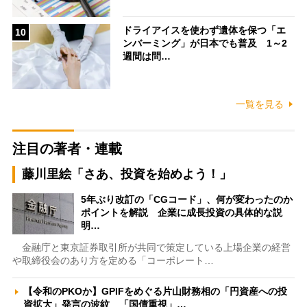
ドライアイスを使わず遺体を保つ「エ
10
ンバーミング」が日本でも普及 1～2
週間は問…
一覧を見る
注目の著者・連載
藤川里絵「さあ、投資を始めよう！」
5年ぶり改訂の「CGコード」、何が変わったのか
ポイントを解説 企業に成長投資の具体的な説
明…
金融庁と東京証券取引所が共同で策定している上場企業の経営
や取締役会のあり方を定める「コーポレート…
【令和のPKOか】GPIFをめぐる片山財務相の「円資産への投
資拡大」発言の波紋 「国債重視」…