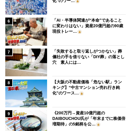
化”のワー…
「AI・半導体関連が“本命”であること
6
に変わりはない」資産20億円超の90歳
現役トレー…
「失敗すると取り返しがつかない」葬
7
儀社の手を借りない「DIY葬」の落とし
穴 素人には…
【大阪の不動産価格「危ない駅」ラン
8
キング】“中古マンション売れ行き鈍
化”のワース…
《200万円→資産10億円超の
9
DAIBOUCHOU氏が「年末までに株価倍
増期待」の5銘柄を公…