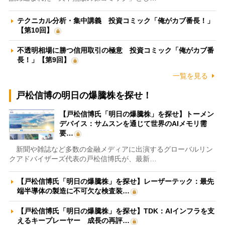
テクニカル分析・集中講義 投資コミック「俺がカブ番長！」
【第10回】
不透明相場に勝つ信用取引の極意 投資コミック「俺がカブ番
長！」【第9回】
一覧を見る
戸松信博の明日の爆騰株を探せ！
【戸松信博氏「明日の爆騰株」を探せ】トーメン
デバイス：サムスンを通じて世界のAIメモリ需
要…
新聞や雑誌など多数の金融メディアに出演するグローバルリン
クアドバイザーズ代表の戸松信博氏が、最新…
【戸松信博氏「明日の爆騰株」を探せ】レーザーテック：最先
端半導体の製造に不可欠な検査装…
【戸松信博氏「明日の爆騰株」を探せ】TDK：AIインフラを支
えるキープレーヤー 成長の再評…