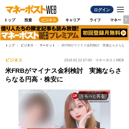
ログイン
トップ
投資
ビジネス
キャリア
ライフ
マネー
トップ
ビジネス
マーケット
米FRBがマイナス金利検討 実施ならさらなる
ビジネス
2016.02.22 07:00
マネーポストWEB
米FRBがマイナス金利検討 実施ならさ
らなる円高・株安に
もっと見る
arrow_forward_ios