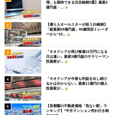
増」も期待できる注目銘柄5選】資産3
億円超・…
【億り人オールスターが狙う20銘柄】
2
「総資産69億円超」90歳現役トレーダ
ーから“10…
「キオクシアが再び株価10万円になる
3
日は遠い」資産3億円超のサラリーマン
投資家が…
「キオクシアが今後も利益を出し続け
4
るかは分からない」資産11億円の個人
投資家が…
【首都圏の不動産価格「危ない駅」ラ
5
ンキング】“中古マンション売れ行き鈍