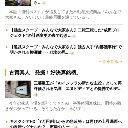
ら…
本誌『週刊ポスト』が追及してきた不動産投資商品「みんなで
大家さん」がいよいよ最終局面を迎えている…
【独走スクープ・みんなで大家さん】二転三転した“成田プロ
ジェクト”の計画変更の裏で起き…
【追及スクープ・みんなで大家さん】独占入手“内部議事録”で
明かされる柳瀬健一・代表の思…
一覧を見る
古賀真人「発掘！好決算銘柄」
三菱重工が「AIインフラの新たな主役」として再
評価される気運 エヌビディアとの提携でAIデ…
今年の株式市場を牽引してきたAI・半導体関連株に、調整の動
きが広がっている。そうしたなか、再び注目…
キオクシアHD「7万円割れからの急反発」は再びの上昇局面へ
の反転シグナルか？ 市場のムー…