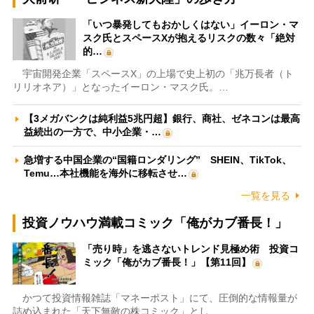
「いつ暴発してもおかしくはない」イーロン・マ
スク氏とスペースXが抱えるリスクの数々「絶対
的…
宇宙開発企業「スペースX」の上場で史上初の「兆万長者（ト
リリオネア）」となったイーロン・マスク氏。…
【3メガバンクは純利益5兆円超】銀行、商社、ゼネコンは最高
益続出の一方で、中小企業・…
急増する中国企業の“国籍ロンダリング” SHEIN、TikTok、
Temu…本社機能を海外に移転させ…
一覧を見る
投資ノウハウ満載コミック「俺がカブ番長！」
「売り時」を逃さないトレンド見極め術 投資コ
ミック「俺がカブ番長！」【第11回】
かつて投資情報雑誌「マネーポスト」にて、圧倒的な情報量が
詰め込まれた「天下無敵の株コミック」とし…