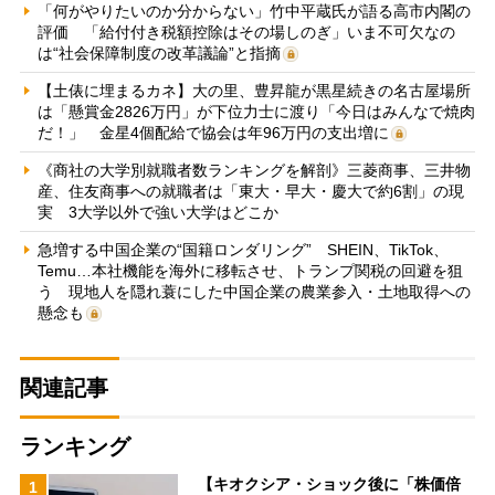
「何がやりたいのか分からない」竹中平蔵氏が語る高市内閣の
評価 「給付付き税額控除はその場しのぎ」いま不可欠なの
は“社会保障制度の改革議論”と指摘
【土俵に埋まるカネ】大の里、豊昇龍が黒星続きの名古屋場所
は「懸賞金2826万円」が下位力士に渡り「今日はみんなで焼肉
だ！」 金星4個配給で協会は年96万円の支出増に
《商社の大学別就職者数ランキングを解剖》三菱商事、三井物
産、住友商事への就職者は「東大・早大・慶大で約6割」の現
実 3大学以外で強い大学はどこか
急増する中国企業の“国籍ロンダリング” SHEIN、TikTok、
Temu…本社機能を海外に移転させ、トランプ関税の回避を狙
う 現地人を隠れ蓑にした中国企業の農業参入・土地取得への
懸念も
関連記事
ランキング
【キオクシア・ショック後に「株価倍
1