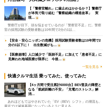
【「警察官離れ」に歯止めはかかるか？】警察庁
が本気で取り組む「警察組織の構造改革」 実
現…
警察庁が目下、頭を悩ませているのが「警察官不足」だ。警察
官の採用試験の受験者数は10年間で2分の1以…
【安全・安心ニッポンの危機】採用試験受験者数は10年間で2
分の1以下に！ 出生数減がも…
【医療崩壊】人口減少で「医師不足」に加えて「患者不足」に
見舞われ地域医療が限界に 今後…
一覧を見る
快適クルマ生活 乗ってみた、使ってみた
【4ヶ月間で受注累計6000台】BEV普及の障壁と
なる「航続距離の不安」「充電のストレス」解
消…
あれほどもてはやされていた「EV（BEV）シフト」の潮流も、
最近では減速基調になっているように見える。…