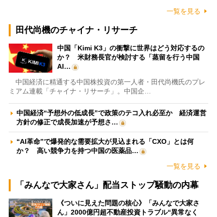
一覧を見る
田代尚機のチャイナ・リサーチ
中国「Kimi K3」の衝撃に世界はどう対応するの
か？ 米財務長官が検討する「蒸留を行う中国
AI…
中国経済に精通する中国株投資の第一人者・田代尚機氏のプレ
ミアム連載「チャイナ・リサーチ」。中国企…
中国経済“予想外の低成長”で政策のテコ入れ必至か 経済運営
方針の修正で成長加速が予想さ…
“AI革命”で爆発的な需要拡大が見込まれる「CXO」とは何
か？ 高い競争力を持つ中国の医薬品…
一覧を見る
「みんなで大家さん」配当ストップ騒動の内幕
《ついに見えた問題の核心》「みんなで大家さ
ん」2000億円超不動産投資トラブル“異常なく