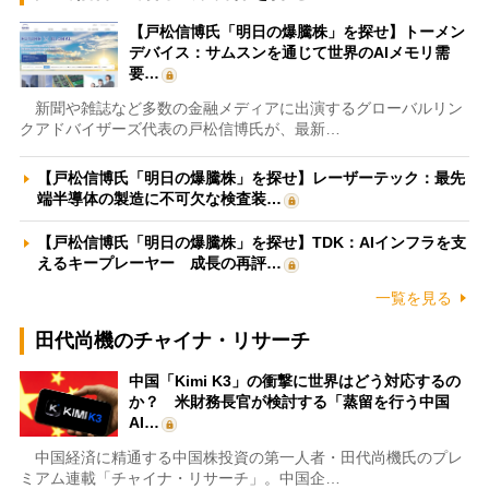
【戸松信博氏「明日の爆騰株」を探せ】トーメン
デバイス：サムスンを通じて世界のAIメモリ需
要…
新聞や雑誌など多数の金融メディアに出演するグローバルリン
クアドバイザーズ代表の戸松信博氏が、最新…
【戸松信博氏「明日の爆騰株」を探せ】レーザーテック：最先
端半導体の製造に不可欠な検査装…
【戸松信博氏「明日の爆騰株」を探せ】TDK：AIインフラを支
えるキープレーヤー 成長の再評…
一覧を見る
田代尚機のチャイナ・リサーチ
中国「Kimi K3」の衝撃に世界はどう対応するの
か？ 米財務長官が検討する「蒸留を行う中国
AI…
中国経済に精通する中国株投資の第一人者・田代尚機氏のプレ
ミアム連載「チャイナ・リサーチ」。中国企…