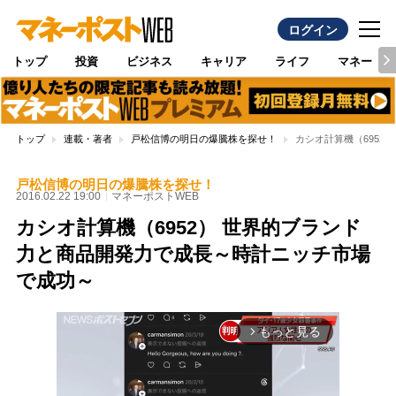
ログイン
トップ
投資
ビジネス
キャリア
ライフ
マネー
トップ
連載・著者
戸松信博の明日の爆騰株を探せ！
カシオ計算機（6952
戸松信博の明日の爆騰株を探せ！
2016.02.22 19:00
マネーポストWEB
カシオ計算機（6952） 世界的ブランド
力と商品開発力で成長～時計ニッチ市場
で成功～
もっと見る
arrow_forward_ios