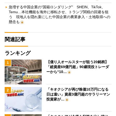
急増する中国企業の“国籍ロンダリング” SHEIN、TikTok、
Temu…本社機能を海外に移転させ、トランプ関税の回避を狙
う 現地人を隠れ蓑にした中国企業の農業参入・土地取得への
懸念も
関連記事
ランキング
【億り人オールスターが狙う20銘柄】
1
「総資産69億円超」90歳現役トレーダ
ーから“10…
「キオクシアが再び株価10万円になる
2
日は遠い」資産3億円超のサラリーマン
投資家が…