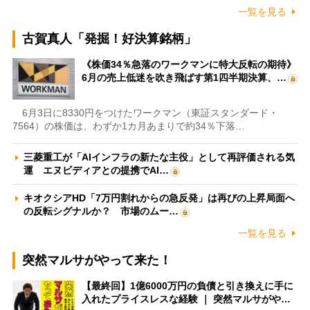
一覧を見る
古賀真人「発掘！好決算銘柄」
《株価34％急落のワークマンに特大反転の期待》
6月の売上低迷を吹き飛ばす第1四半期決算、…
6月3日に8330円をつけたワークマン（東証スタンダード・
7564）の株価は、わずか1カ月あまりで約34％下落…
三菱重工が「AIインフラの新たな主役」として再評価される気
運 エヌビディアとの提携でAI…
キオクシアHD「7万円割れからの急反発」は再びの上昇局面へ
の反転シグナルか？ 市場のムー…
一覧を見る
突然マルサがやって来た！
【最終回】1億6000万円の負債と引き換えに手に
入れたプライスレスな経験 ｜ 突然マルサがや…