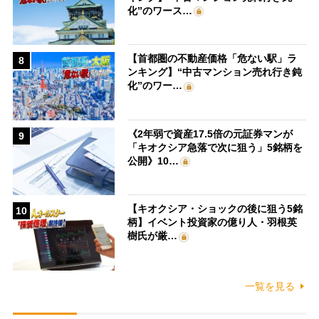
化”のワース…
【首都圏の不動産価格「危ない駅」ラ
8
ンキング】“中古マンション売れ行き鈍
化”のワー…
《2年弱で資産17.5倍の元証券マンが
9
「キオクシア急落で次に狙う」5銘柄を
公開》10…
【キオクシア・ショックの後に狙う5銘
10
柄】イベント投資家の億り人・羽根英
樹氏が厳…
一覧を見る