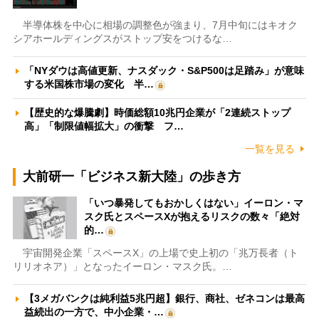
半導体株を中心に相場の調整色が強まり、7月中旬にはキオク
シアホールディングスがストップ安をつけるな…
「NYダウは高値更新、ナスダック・S&P500は足踏み」が意味
する米国株市場の変化 半…
【歴史的な爆騰劇】時価総額10兆円企業が「2連続ストップ
高」「制限値幅拡大」の衝撃 フ…
一覧を見る
大前研一「ビジネス新大陸」の歩き方
「いつ暴発してもおかしくはない」イーロン・マ
スク氏とスペースXが抱えるリスクの数々「絶対
的…
宇宙開発企業「スペースX」の上場で史上初の「兆万長者（ト
リリオネア）」となったイーロン・マスク氏。…
【3メガバンクは純利益5兆円超】銀行、商社、ゼネコンは最高
益続出の一方で、中小企業・…