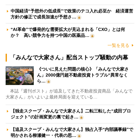
中国経済“予想外の低成長”で政策のテコ入れ必至か 経済運営
方針の修正で成長加速が予想さ…
“AI革命”で爆発的な需要拡大が見込まれる「CXO」とは何
か？ 高い競争力を持つ中国の医薬品…
一覧を見る
「みんなで大家さん」配当ストップ騒動の内幕
《ついに見えた問題の核心》「みんなで大家さ
ん」2000億円超不動産投資トラブル“異常なく
ら…
本誌『週刊ポスト』が追及してきた不動産投資商品「みんなで
大家さん」がいよいよ最終局面を迎えている…
【独走スクープ・みんなで大家さん】二転三転した“成田プロ
ジェクト”の計画変更の裏で起き…
【追及スクープ・みんなで大家さん】独占入手“内部議事録”で
明かされる柳瀬健一・代表の思…