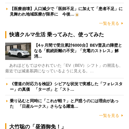
【医療崩壊】人口減少で「医師不足」に加えて「患者不足」に
見舞われ地域医療が限界に 今後…
一覧を見る
快適クルマ生活 乗ってみた、使ってみた
【4ヶ月間で受注累計6000台】BEV普及の障壁と
なる「航続距離の不安」「充電のストレス」解
消…
あれほどもてはやされていた「EV（BEV）シフト」の潮流も、
最近では減速基調になっているように見える。…
《雪道の対応力を検証》シビアな状況で実感した「フォレスタ
ー」の真価 「ターボ」と「スト…
乗り込むと同時に「これが軽？」と戸惑うのには理由があっ
た 「日産ルークス」さらなる躍進…
一覧を見る
大竹聡の「昼酒御免！」