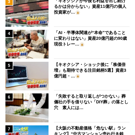
「キオクシアが今後も利益を出し続け
3
るかは分からない」資産11億円の個人
投資家が…
「AI・半導体関連が“本命”であること
4
に変わりはない」資産20億円超の90歳
現役トレー…
【キオクシア・ショック後に「株価倍
5
増」も期待できる注目銘柄5選】資産3
億円超・…
「失敗すると取り返しがつかない」葬
6
儀社の手を借りない「DIY葬」の落とし
穴 素人には…
【大阪の不動産価格「危ない駅」ラン
7
キング】“中古マンション売れ行き鈍