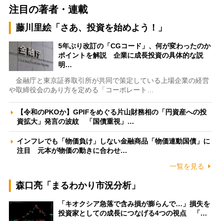
注目の著者・連載
藤川里絵「さあ、投資を始めよう！」
5年ぶり改訂の「CGコード」、何が変わったのか
ポイントを解説 企業に成長投資の具体的な説
明…
金融庁と東京証券取引所が共同で策定している上場企業の経営
や取締役会のあり方を定める「コーポレート…
【令和のPKOか】GPIFをめぐる片山財務相の「円資産への投
資拡大」発言の波紋 「国債重視」…
インフレでも「物価負け」しない金融商品「物価連動国債」に
注目 元本が物価の動きに合わせ…
一覧を見る
森口亮「まるわかり市況分析」
「キオクシア急落で含み損が膨らんで…」損失を
投資家としての成長につなげる4つの視点 「…