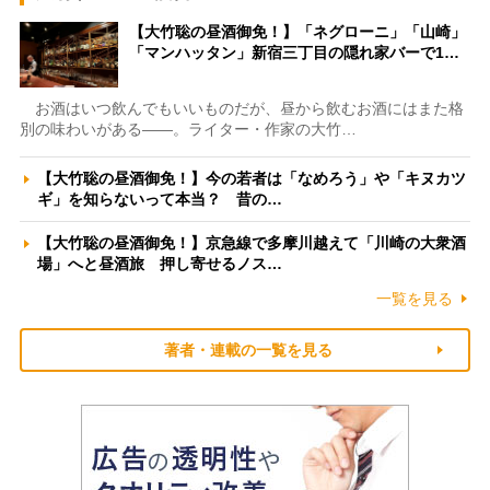
【大竹聡の昼酒御免！】「ネグローニ」「山崎」
「マンハッタン」新宿三丁目の隠れ家バーで1…
お酒はいつ飲んでもいいものだが、昼から飲むお酒にはまた格
別の味わいがある――。ライター・作家の大竹…
【大竹聡の昼酒御免！】今の若者は「なめろう」や「キヌカツ
ギ」を知らないって本当？ 昔の…
【大竹聡の昼酒御免！】京急線で多摩川越えて「川崎の大衆酒
場」へと昼酒旅 押し寄せるノス…
一覧を見る
著者・連載の一覧を見る