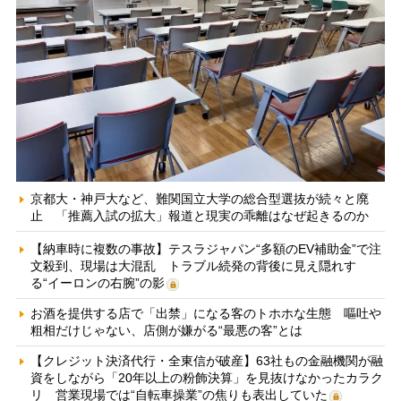
京都大・神戸大など、難関国立大学の総合型選抜が続々と廃
止 「推薦入試の拡大」報道と現実の乖離はなぜ起きるのか
【納車時に複数の事故】テスラジャパン“多額のEV補助金”で注
文殺到、現場は大混乱 トラブル続発の背後に見え隠れす
る“イーロンの右腕”の影
お酒を提供する店で「出禁」になる客のトホホな生態 嘔吐や
粗相だけじゃない、店側が嫌がる“最悪の客”とは
【クレジット決済代行・全東信が破産】63社もの金融機関が融
資をしながら「20年以上の粉飾決算」を見抜けなかったカラク
リ 営業現場では“自転車操業”の焦りも表出していた