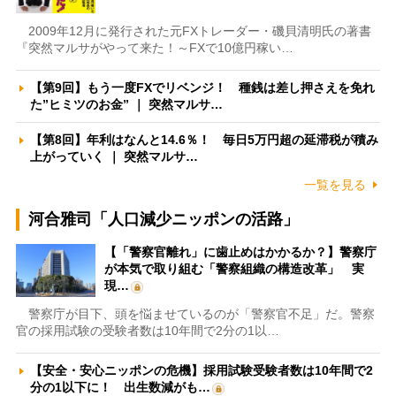
2009年12月に発行された元FXトレーダー・磯貝清明氏の著書
『突然マルサがやって来た！～FXで10億円稼い…
【第9回】もう一度FXでリベンジ！ 種銭は差し押さえを免れ
た”ヒミツのお金” ｜ 突然マルサ…
【第8回】年利はなんと14.6％！ 毎日5万円超の延滞税が積み
上がっていく ｜ 突然マルサ…
一覧を見る
河合雅司「人口減少ニッポンの活路」
【「警察官離れ」に歯止めはかかるか？】警察庁
が本気で取り組む「警察組織の構造改革」 実
現…
警察庁が目下、頭を悩ませているのが「警察官不足」だ。警察
官の採用試験の受験者数は10年間で2分の1以…
【安全・安心ニッポンの危機】採用試験受験者数は10年間で2
分の1以下に！ 出生数減がも…