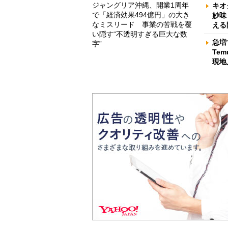
ジャングリア沖縄、開業1周年
キオ
で「経済効果494億円」の大き
妙味
なミスリード 事業の苦戦を覆
える
い隠す“不透明すぎる巨大な数
急増
字”
Te
現地