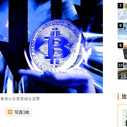
7
8
9
10
注
の暴落が企業業績を直撃
写真1枚