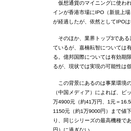
仮想通貨のマイニングに使われ
インが香港市場にIPO（新規上場
が経過したが、依然としてIPO
そのほか、業界トップ3である嘉
ているが、嘉楠耘智については
る。億邦国際については有効期
るが、現状では実現の可能性は
この背景にあるのは事業環境の急
（中国メディア）によれば、ビッ
万4900元（約41万円、1元＝1
1150元（約1万9000円）ま
り、同じシリーズの最高機種であるS
円）に過ぎない。