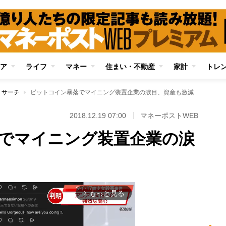
ア
ライフ
マネー
住まい・不動産
家計
トレ
リサーチ
ビットコイン暴落でマイニング装置企業の涙目、資産も激減
2018.12.19 07:00
マネーポストWEB
でマイニング装置企業の涙
もっと見る
arrow_forward_ios