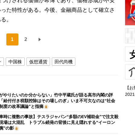
紐づけされる価値が希薄であり、価格形成が不安
いった特性がある。今後、金融商品として確立さ
ある。
1
2
ン
中国株
仮想通貨
田代尚機
【お
202
がやりたいのか分からない」竹中平蔵氏が語る高市内閣の評
「給付付き税額控除はその場しのぎ」いま不可欠なのは“社会
制度の改革議論”と指摘
車時に複数の事故】テスラジャパン“多額のEV補助金”で注文殺
現場は大混乱 トラブル続発の背後に見え隠れする“イーロン
腕”の影