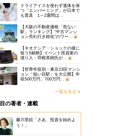
ドライアイスを使わず遺体を保
つ「エンバーミング」が日本で
も普及 1～2週間は…
【大阪の不動産価格「危ない
駅」ランキング】“中古マンシ
ョン売れ行き鈍化”のワー…
【キオクシア・ショックの後に
狙う5銘柄】イベント投資家の
億り人・羽根英樹氏が…
【世帯年収別・東京23区マンシ
ョン「狙い目駅」を大公開】年
収500万円、700万円…
一覧を見る
目の著者・連載
藤川里絵「さあ、投資を始めよ
う！」