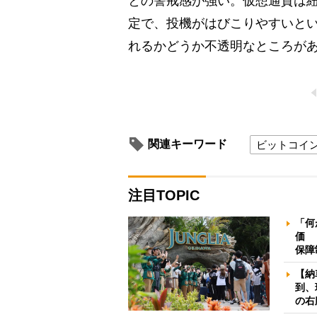
との警戒感が強い。仮想通貨は
定で、投機がはびこりやすいと
れるかどうか不透明なところが
関連キーワード
ビットコイ
注目TOPIC
「何
価 
保障
【納
到、
の右