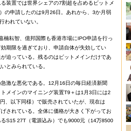
る装置では世界シェアの7割超を占めるビットメ
）の申請したのは9月26日。あれから、3か月弱
は行われていない。
楠耘智、億邦国際も香港市場にIPO申請を行っ
有効期限を過ぎており、申請自体が失効してい
限が迫っている。残るのはビットメインだけであ
低いとみられている。
激な悪化である。12月16日の毎日経済新聞
トメインのマイニング装置T9＋は1月3日には2
6.5円、以下同様）で販売されていたが、現在は
で値下げされている。全体に価格が大きく下がってお
15 27T（電源込み）でも9000元（14万8500