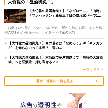
大竹聡の「昼酒御免！」
【大竹聡の昼酒御免！】「ネグローニ」「山崎」
「マンハッタン」新宿三丁目の隠れ家バーで1…
お酒はいつ飲んでもいいものだが、昼から飲むお酒にはまた格
別の味わいがある――。ライター・作家の大竹…
【大竹聡の昼酒御免！】今の若者は「なめろう」や「キヌカツ
ギ」を知らないって本当？ 昔の…
【大竹聡の昼酒御免！】京急線で多摩川越えて「川崎の大衆酒
場」へと昼酒旅 押し寄せるノス…
一覧を見る
著者・連載の一覧を見る