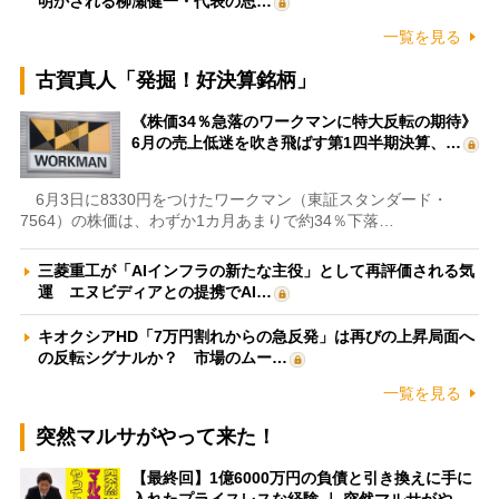
明かされる柳瀬健一・代表の思…
一覧を見る
古賀真人「発掘！好決算銘柄」
《株価34％急落のワークマンに特大反転の期待》
6月の売上低迷を吹き飛ばす第1四半期決算、…
6月3日に8330円をつけたワークマン（東証スタンダード・
7564）の株価は、わずか1カ月あまりで約34％下落…
三菱重工が「AIインフラの新たな主役」として再評価される気
運 エヌビディアとの提携でAI…
キオクシアHD「7万円割れからの急反発」は再びの上昇局面へ
の反転シグナルか？ 市場のムー…
一覧を見る
突然マルサがやって来た！
【最終回】1億6000万円の負債と引き換えに手に
入れたプライスレスな経験 ｜ 突然マルサがや…