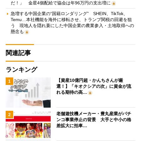
だ！」 金星4個配給で協会は年96万円の支出増に
急増する中国企業の“国籍ロンダリング” SHEIN、TikTok、
Temu…本社機能を海外に移転させ、トランプ関税の回避を狙
う 現地人を隠れ蓑にした中国企業の農業参入・土地取得への
懸念も
関連記事
ランキング
【資産10億円超・かんちさんが厳
1
選！】「キオクシアの次」に資金が流
れる期待の高…
老舗遊技機メーカー・豊丸産業がパチ
2
ンコ事業停止の背景 大手と中小の格
差拡大に拍車…