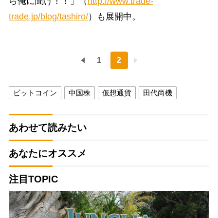
ら俺に聞け！！」（
http://www.trade-
trade.jp/blog/tashiro/
）も展開中。
1
2
ビットコイン
中国株
仮想通貨
田代尚機
あわせて読みたい
あなたにオススメ
注目TOPIC