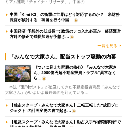
ミアム連載「チャイナ・リサーチ」。中国の…
中国「Kimi K3」の衝撃に世界はどう対応するのか？ 米財務
長官が検討する「蒸留を行う中国…
中国経済“予想外の低成長”で政策のテコ入れ必至か 経済運営
方針の修正で成長加速が予想さ…
一覧を見る
「みんなで大家さん」配当ストップ騒動の内幕
《ついに見えた問題の核心》「みんなで大家さ
ん」2000億円超不動産投資トラブル“異常なく
ら…
本誌『週刊ポスト』が追及してきた不動産投資商品「みんなで
大家さん」がいよいよ最終局面を迎えている…
【独走スクープ・みんなで大家さん】二転三転した“成田プロ
ジェクト”の計画変更の裏で起き…
【追及スクープ・みんなで大家さん】独占入手“内部議事録”で