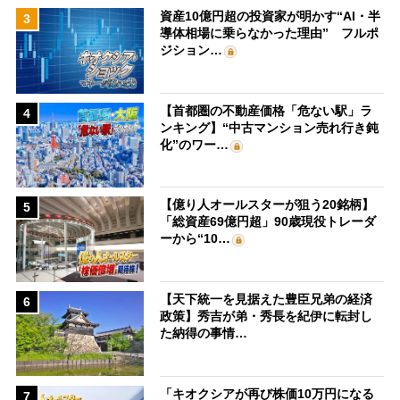
資産10億円超の投資家が明かす“AI・半
3
導体相場に乗らなかった理由” フルポ
ジション…
【首都圏の不動産価格「危ない駅」ラ
4
ンキング】“中古マンション売れ行き鈍
化”のワー…
【億り人オールスターが狙う20銘柄】
5
「総資産69億円超」90歳現役トレーダ
ーから“10…
【天下統一を見据えた豊臣兄弟の経済
6
政策】秀吉が弟・秀長を紀伊に転封し
た納得の事情…
「キオクシアが再び株価10万円になる
7