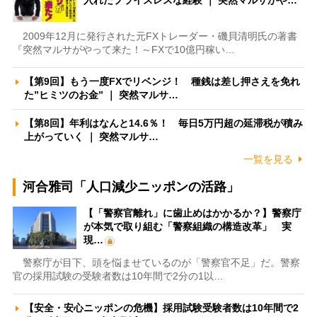
2009年12月に発行された元FXトレーダー・磯貝清明氏の著書
『突然マルサがやって来た！～FXで10億円稼い…
【第9回】もう一度FXでリベンジ！ 種銭は差し押さえを免れ
た”ヒミツのお金” ｜ 突然マルサ…
【第8回】年利はなんと14.6％！ 毎日5万円超の延滞税が積み
上がっていく ｜ 突然マルサ…
一覧を見る
河合雅司「人口減少ニッポンの活路」
【「警察官離れ」に歯止めはかかるか？】警察庁
が本気で取り組む「警察組織の構造改革」 実
現…
警察庁が目下、頭を悩ませているのが「警察官不足」だ。警察
官の採用試験の受験者数は10年間で2分の1以…
【安全・安心ニッポンの危機】採用試験受験者数は10年間で2