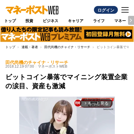
ログイン
トップ
投資
ビジネス
キャリア
ライフ
マネー
トップ
連載・著者
田代尚機のチャイナ・リサーチ
ビットコイン暴落でマイ
田代尚機のチャイナ・リサーチ
2018.12.19 07:00
マネーポストWEB
ビットコイン暴落でマイニング装置企業
の涙目、資産も激減
もっと見る
arrow_forward_ios