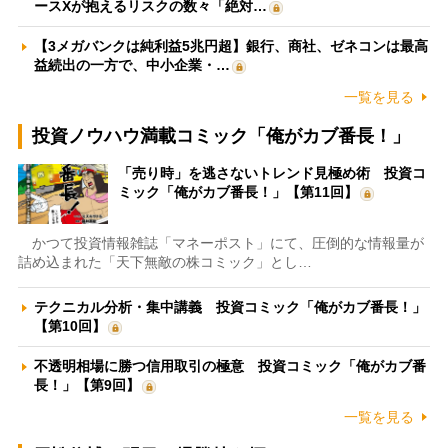
ースXが抱えるリスクの数々「絶対…
【3メガバンクは純利益5兆円超】銀行、商社、ゼネコンは最高
益続出の一方で、中小企業・…
一覧を見る
投資ノウハウ満載コミック「俺がカブ番長！」
「売り時」を逃さないトレンド見極め術 投資コ
ミック「俺がカブ番長！」【第11回】
かつて投資情報雑誌「マネーポスト」にて、圧倒的な情報量が
詰め込まれた「天下無敵の株コミック」とし…
テクニカル分析・集中講義 投資コミック「俺がカブ番長！」
【第10回】
不透明相場に勝つ信用取引の極意 投資コミック「俺がカブ番
長！」【第9回】
一覧を見る