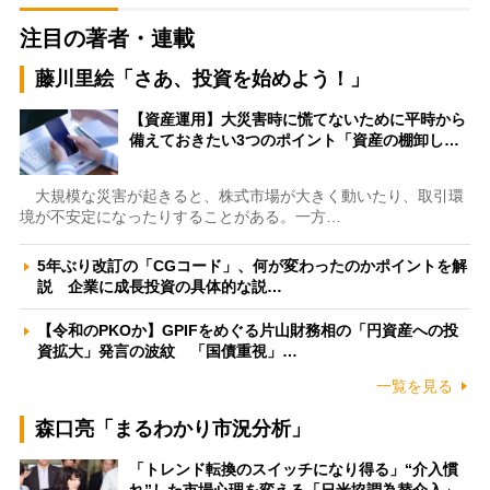
注目の著者・連載
藤川里絵「さあ、投資を始めよう！」
【資産運用】大災害時に慌てないために平時から
備えておきたい3つのポイント「資産の棚卸し…
大規模な災害が起きると、株式市場が大きく動いたり、取引環
境が不安定になったりすることがある。一方…
5年ぶり改訂の「CGコード」、何が変わったのかポイントを解
説 企業に成長投資の具体的な説…
【令和のPKOか】GPIFをめぐる片山財務相の「円資産への投
資拡大」発言の波紋 「国債重視」…
一覧を見る
森口亮「まるわかり市況分析」
「トレンド転換のスイッチになり得る」“介入慣
れ”した市場心理を変える「日米協調為替介入」