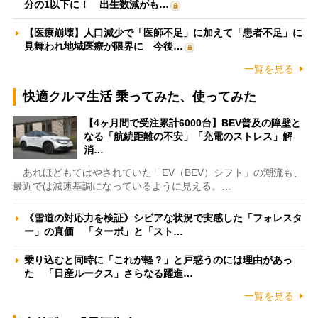
分の1以下に！ 出生数減がも…
【医療崩壊】人口減少で「医師不足」に加えて「患者不足」に
見舞われ地域医療が限界に 今後…
一覧を見る
快適クルマ生活 乗ってみた、使ってみた
【4ヶ月間で受注累計6000台】BEV普及の障壁と
なる「航続距離の不安」「充電のストレス」解
消…
あれほどもてはやされていた「EV（BEV）シフト」の潮流も、
最近では減速基調になっているように見える。…
《雪道の対応力を検証》シビアな状況で実感した「フォレスタ
ー」の真価 「ターボ」と「スト…
乗り込むと同時に「これが軽？」と戸惑うのには理由があっ
た 「日産ルークス」さらなる躍進…
一覧を見る