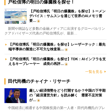
戸松信博の明日の爆騰株を探せ！
【戸松信博氏「明日の爆騰株」を探せ】トーメン
デバイス：サムスンを通じて世界のAIメモリ需
要…
新聞や雑誌など多数の金融メディアに出演するグローバルリン
クアドバイザーズ代表の戸松信博氏が、最新…
【戸松信博氏「明日の爆騰株」を探せ】レーザーテック：最先
端半導体の製造に不可欠な検査装…
【戸松信博氏「明日の爆騰株」を探せ】TDK：AIインフラを支
えるキープレーヤー 成長の再評…
一覧を見る
田代尚機のチャイナ・リサーチ
厳しい経済情勢をどう打開するか？中国の下半期
の「経済運営方針」を読み解く 需要不足対策
が…
中国経済に精通する中国株投資の第一人者・田代尚機氏のプレ