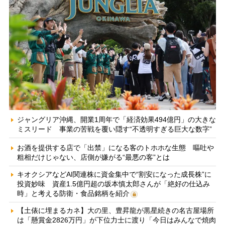
ジャングリア沖縄、開業1周年で「経済効果494億円」の大きな
ミスリード 事業の苦戦を覆い隠す“不透明すぎる巨大な数字”
お酒を提供する店で「出禁」になる客のトホホな生態 嘔吐や
粗相だけじゃない、店側が嫌がる“最悪の客”とは
キオクシアなどAI関連株に資金集中で“割安になった成長株”に
投資妙味 資産1.5億円超の坂本慎太郎さんが「絶好の仕込み
時」と考える防衛・食品銘柄を紹介
【土俵に埋まるカネ】大の里、豊昇龍が黒星続きの名古屋場所
は「懸賞金2826万円」が下位力士に渡り「今日はみんなで焼肉