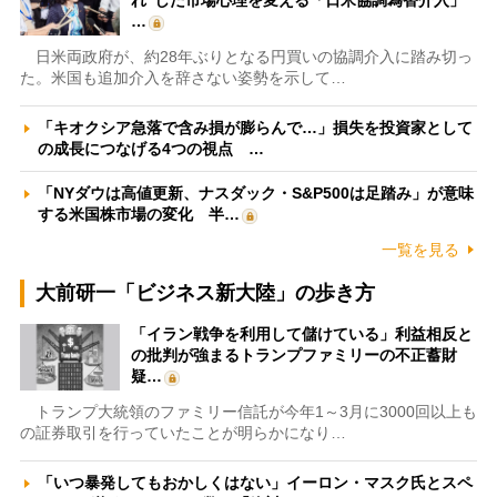
…
日米両政府が、約28年ぶりとなる円買いの協調介入に踏み切っ
た。米国も追加介入を辞さない姿勢を示して…
「キオクシア急落で含み損が膨らんで…」損失を投資家として
の成長につなげる4つの視点 …
「NYダウは高値更新、ナスダック・S&P500は足踏み」が意味
する米国株市場の変化 半…
一覧を見る
大前研一「ビジネス新大陸」の歩き方
「イラン戦争を利用して儲けている」利益相反と
の批判が強まるトランプファミリーの不正蓄財
疑…
トランプ大統領のファミリー信託が今年1～3月に3000回以上も
の証券取引を行っていたことが明らかになり…
「いつ暴発してもおかしくはない」イーロン・マスク氏とスペ