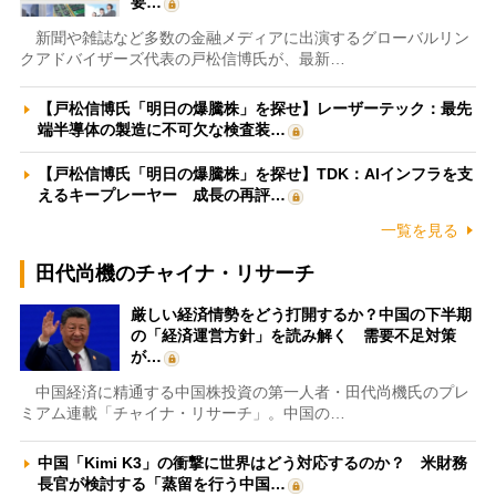
要…
新聞や雑誌など多数の金融メディアに出演するグローバルリン
クアドバイザーズ代表の戸松信博氏が、最新…
【戸松信博氏「明日の爆騰株」を探せ】レーザーテック：最先
端半導体の製造に不可欠な検査装…
【戸松信博氏「明日の爆騰株」を探せ】TDK：AIインフラを支
えるキープレーヤー 成長の再評…
一覧を見る
田代尚機のチャイナ・リサーチ
厳しい経済情勢をどう打開するか？中国の下半期
の「経済運営方針」を読み解く 需要不足対策
が…
中国経済に精通する中国株投資の第一人者・田代尚機氏のプレ
ミアム連載「チャイナ・リサーチ」。中国の…
中国「Kimi K3」の衝撃に世界はどう対応するのか？ 米財務
長官が検討する「蒸留を行う中国…