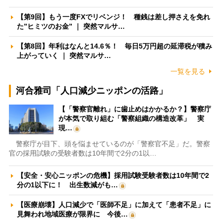
【第9回】もう一度FXでリベンジ！ 種銭は差し押さえを免れ
た”ヒミツのお金” ｜ 突然マルサ…
【第8回】年利はなんと14.6％！ 毎日5万円超の延滞税が積み
上がっていく ｜ 突然マルサ…
一覧を見る
河合雅司「人口減少ニッポンの活路」
【「警察官離れ」に歯止めはかかるか？】警察庁
が本気で取り組む「警察組織の構造改革」 実
現…
警察庁が目下、頭を悩ませているのが「警察官不足」だ。警察
官の採用試験の受験者数は10年間で2分の1以…
【安全・安心ニッポンの危機】採用試験受験者数は10年間で2
分の1以下に！ 出生数減がも…
【医療崩壊】人口減少で「医師不足」に加えて「患者不足」に
見舞われ地域医療が限界に 今後…