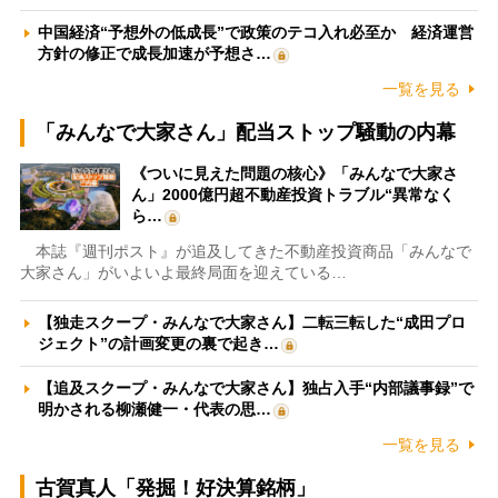
中国経済“予想外の低成長”で政策のテコ入れ必至か 経済運営
方針の修正で成長加速が予想さ…
一覧を見る
「みんなで大家さん」配当ストップ騒動の内幕
《ついに見えた問題の核心》「みんなで大家さ
ん」2000億円超不動産投資トラブル“異常なく
ら…
本誌『週刊ポスト』が追及してきた不動産投資商品「みんなで
大家さん」がいよいよ最終局面を迎えている…
【独走スクープ・みんなで大家さん】二転三転した“成田プロ
ジェクト”の計画変更の裏で起き…
【追及スクープ・みんなで大家さん】独占入手“内部議事録”で
明かされる柳瀬健一・代表の思…
一覧を見る
古賀真人「発掘！好決算銘柄」