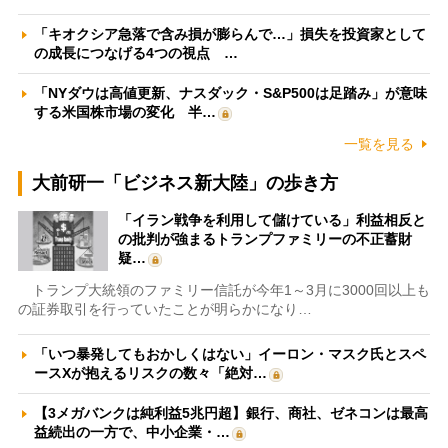
「キオクシア急落で含み損が膨らんで…」損失を投資家として
の成長につなげる4つの視点 …
「NYダウは高値更新、ナスダック・S&P500は足踏み」が意味
する米国株市場の変化 半…
一覧を見る
大前研一「ビジネス新大陸」の歩き方
「イラン戦争を利用して儲けている」利益相反と
の批判が強まるトランプファミリーの不正蓄財
疑…
トランプ大統領のファミリー信託が今年1～3月に3000回以上も
の証券取引を行っていたことが明らかになり…
「いつ暴発してもおかしくはない」イーロン・マスク氏とスペ
ースXが抱えるリスクの数々「絶対…
【3メガバンクは純利益5兆円超】銀行、商社、ゼネコンは最高
益続出の一方で、中小企業・…