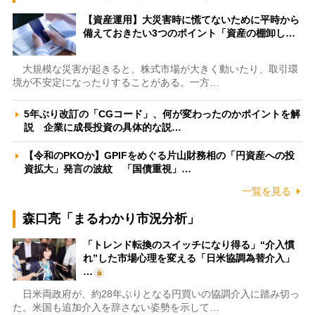
【資産運用】大災害時に慌てないために平時から
備えておきたい3つのポイント「資産の棚卸し…
大規模な災害が起きると、株式市場が大きく動いたり、取引環
境が不安定になったりすることがある。一方…
5年ぶり改訂の「CGコード」、何が変わったのかポイントを解
説 企業に成長投資の具体的な説…
【令和のPKOか】GPIFをめぐる片山財務相の「円資産への投
資拡大」発言の波紋 「国債重視」…
一覧を見る
森口亮「まるわかり市況分析」
「トレンド転換のスイッチになり得る」“介入慣
れ”した市場心理を変える「日米協調為替介入」
…
日米両政府が、約28年ぶりとなる円買いの協調介入に踏み切っ
た。米国も追加介入を辞さない姿勢を示して…