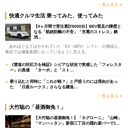
一覧を見る
快適クルマ生活 乗ってみた、使ってみた
【4ヶ月間で受注累計6000台】BEV普及の障壁と
なる「航続距離の不安」「充電のストレス」解
消…
あれほどもてはやされていた「EV（BEV）シフト」の潮流も、
最近では減速基調になっているように見える。…
《雪道の対応力を検証》シビアな状況で実感した「フォレスタ
ー」の真価 「ターボ」と「スト…
乗り込むと同時に「これが軽？」と戸惑うのには理由があっ
た 「日産ルークス」さらなる躍進…
一覧を見る
大竹聡の「昼酒御免！」
【大竹聡の昼酒御免！】「ネグローニ」「山崎」
「マンハッタン」新宿三丁目の隠れ家バーで1…