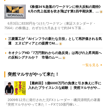
《株価34％急落のワークマンに特大反転の期待》
6月の売上低迷を吹き飛ばす第1四半期決算、…
6月3日に8330円をつけたワークマン（東証スタンダード・
7564）の株価は、わずか1カ月あまりで約34％下落…
三菱重工が「AIインフラの新たな主役」として再評価される気
運 エヌビディアとの提携でAI…
キオクシアHD「7万円割れからの急反発」は再びの上昇局面へ
の反転シグナルか？ 市場のムー…
一覧を見る
突然マルサがやって来た！
【最終回】1億6000万円の負債と引き換えに手に
入れたプライスレスな経験 ｜ 突然マルサがや…
2009年12月に発行された元FXトレーダー・磯貝清明氏の著書
『突然マルサがやって来た！～FXで10億円稼い…