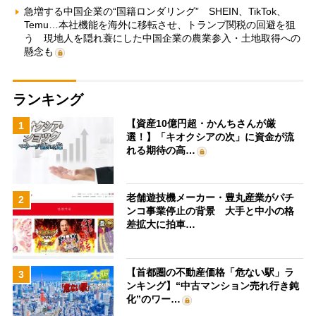
急増する中国企業の“国籍ロンダリング” SHEIN、TikTok、
Temu…本社機能を海外に移転させ、トランプ関税の回避を狙
う 現地人を隠れ蓑にした中国企業の農業参入・土地取得への
懸念も
ランキング
【資産10億円超・かんちさんが厳
1
選！】「キオクシアの次」に資金が流
れる期待の高…
老舗遊技機メーカー・豊丸産業がパチ
2
ンコ事業停止の背景 大手と中小の格
差拡大に拍車…
【首都圏の不動産価格「危ない駅」ラ
3
ンキング】“中古マンション売れ行き鈍
化”のワー…