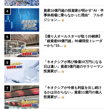
資産10億円超の投資家が明かす“AI・半
4
導体相場に乗らなかった理由” フルポ
ジション…
【億り人オールスターが狙う20銘柄】
5
「総資産69億円超」90歳現役トレーダ
ーから“10…
「キオクシアが再び株価10万円になる
6
日は遠い」資産3億円超のサラリーマン
投資家が…
「キオクシアが今後も利益を出し続け
7
るかは分からない」資産11億円の個人
投資家が…