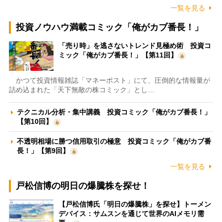
一覧を見る
投資ノウハウ満載コミック「俺がカブ番長！」
「売り時」を逃さないトレンド見極め術 投資コ
ミック「俺がカブ番長！」【第11回】
かつて投資情報雑誌「マネーポスト」にて、圧倒的な情報量が
詰め込まれた「天下無敵の株コミック」とし…
テクニカル分析・集中講義 投資コミック「俺がカブ番長！」
【第10回】
不透明相場に勝つ信用取引の極意 投資コミック「俺がカブ番
長！」【第9回】
一覧を見る
戸松信博の明日の爆騰株を探せ！
【戸松信博氏「明日の爆騰株」を探せ】トーメン
デバイス：サムスンを通じて世界のAIメモリ需