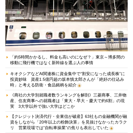
「約5時間かかるし、料金も高いのになぜ？」東京～博多間の
移動に飛行機ではなく新幹線を選ぶ人の事情
キオクシアなどAI関連株に資金集中で“割安になった成長株”に
投資妙味 資産1.5億円超の坂本慎太郎さんが「絶好の仕込み
時」と考える防衛・食品銘柄を紹介
《商社の大学別就職者数ランキングを解剖》三菱商事、三井物
産、住友商事への就職者は「東大・早大・慶大で約6割」の現
実 3大学以外で強い大学はどこか
【クレジット決済代行・全東信が破産】63社もの金融機関が融
資をしながら「20年以上の粉飾決算」を見抜けなかったカラク
リ 営業現場では“自転車操業”の焦りも表出していた