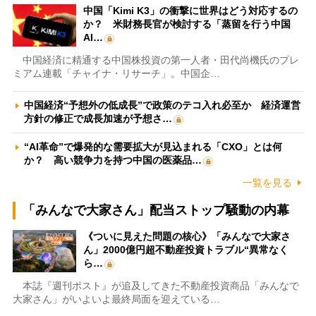
中国「Kimi K3」の衝撃に世界はどう対応するの
か？ 米財務長官が検討する「蒸留を行う中国
AI…
中国経済に精通する中国株投資の第一人者・田代尚機氏のプレ
ミアム連載「チャイナ・リサーチ」。中国企…
中国経済“予想外の低成長”で政策のテコ入れ必至か 経済運営
方針の修正で成長加速が予想さ…
“AI革命”で爆発的な需要拡大が見込まれる「CXO」とは何
か？ 高い競争力を持つ中国の医薬品…
一覧を見る
「みんなで大家さん」配当ストップ騒動の内幕
《ついに見えた問題の核心》「みんなで大家さ
ん」2000億円超不動産投資トラブル“異常なく
ら…
本誌『週刊ポスト』が追及してきた不動産投資商品「みんなで
大家さん」がいよいよ最終局面を迎えている…