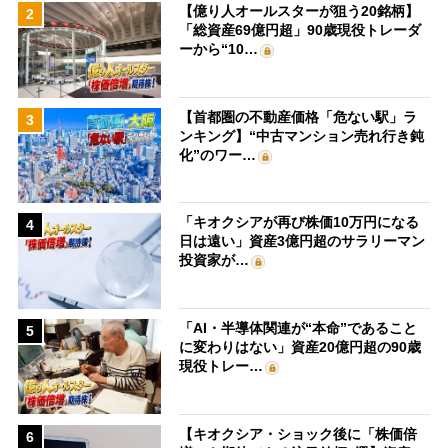
【億り人オールスターが狙う20銘柄】
2
「総資産69億円超」90歳現役トレーダ
ーから“10…
【首都圏の不動産価格「危ない駅」ラ
3
ンキング】“中古マンション売れ行き鈍
化”のワー…
「キオクシアが再び株価10万円になる
4
日は遠い」資産3億円超のサラリーマン
投資家が…
「AI・半導体関連が“本命”であること
5
に変わりはない」資産20億円超の90歳
現役トレー…
【キオクシア・ショック後に「株価倍
6