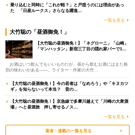
乗り込むと同時に「これが軽？」と戸惑うのには理由があっ
た 「日産ルークス」さらなる躍進…
一覧を見る
大竹聡の「昼酒御免！」
【大竹聡の昼酒御免！】「ネグローニ」「山崎」
「マンハッタン」新宿三丁目の隠れ家バーで1…
お酒はいつ飲んでもいいものだが、昼から飲むお酒にはまた格
別の味わいがある――。ライター・作家の大竹…
【大竹聡の昼酒御免！】今の若者は「なめろう」や「キヌカツ
ギ」を知らないって本当？ 昔の…
【大竹聡の昼酒御免！】京急線で多摩川越えて「川崎の大衆酒
場」へと昼酒旅 押し寄せるノス…
一覧を見る
著者・連載の一覧を見る