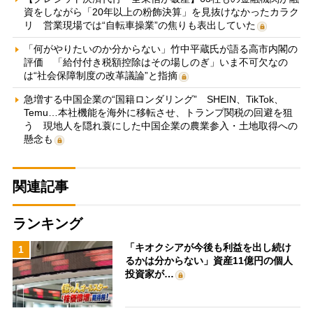
資をしながら「20年以上の粉飾決算」を見抜けなかったカラク
リ 営業現場では“自転車操業”の焦りも表出していた
「何がやりたいのか分からない」竹中平蔵氏が語る高市内閣の
評価 「給付付き税額控除はその場しのぎ」いま不可欠なの
は“社会保障制度の改革議論”と指摘
急増する中国企業の“国籍ロンダリング” SHEIN、TikTok、
Temu…本社機能を海外に移転させ、トランプ関税の回避を狙
う 現地人を隠れ蓑にした中国企業の農業参入・土地取得への
懸念も
関連記事
ランキング
「キオクシアが今後も利益を出し続け
1
るかは分からない」資産11億円の個人
投資家が…