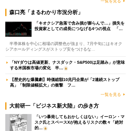
一覧を見る
森口亮「まるわかり市況分析」
「キオクシア急落で含み損が膨らんで…」損失を
投資家としての成長につなげる4つの視点 「…
半導体株を中心に相場の調整色が強まり、7月中旬にはキオク
シアホールディングスがストップ安をつけるな…
「NYダウは高値更新、ナスダック・S&P500は足踏み」が意味
する米国株市場の変化 半…
【歴史的な爆騰劇】時価総額10兆円企業が「2連続ストップ
高」「制限値幅拡大」の衝撃 フ…
一覧を見る
大前研一「ビジネス新大陸」の歩き方
「いつ暴発してもおかしくはない」イーロン・マ
スク氏とスペースXが抱えるリスクの数々「絶対
的…