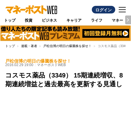
ログイン
トップ
投資
ビジネス
キャリア
ライフ
マネー
トップ
連載・著者
戸松信博の明日の爆騰株を探せ！
コスモス薬品（3349
戸松信博の明日の爆騰株を探せ！
2016.02.29 19:00
マネーポストWEB
コスモス薬品（3349） 15期連続増収、8
期連続増益と過去最高を更新する見通し
Loaded
:
100.00%
/
Unmute