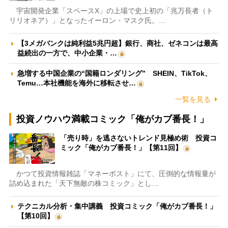
宇宙開発企業「スペースX」の上場で史上初の「兆万長者（ト
リリオネア）」となったイーロン・マスク氏。…
【3メガバンクは純利益5兆円超】銀行、商社、ゼネコンは最高
益続出の一方で、中小企業・…
急増する中国企業の“国籍ロンダリング” SHEIN、TikTok、
Temu…本社機能を海外に移転させ…
一覧を見る
投資ノウハウ満載コミック「俺がカブ番長！」
「売り時」を逃さないトレンド見極め術 投資コ
ミック「俺がカブ番長！」【第11回】
かつて投資情報雑誌「マネーポスト」にて、圧倒的な情報量が
詰め込まれた「天下無敵の株コミック」とし…
テクニカル分析・集中講義 投資コミック「俺がカブ番長！」
【第10回】