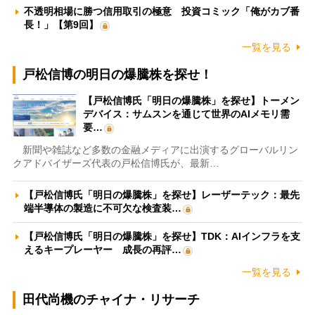
不透明相場に勝つ信用取引の極意 投資コミック「俺がカブ番
長！」【第9回】
一覧を見る
戸松信博の明日の爆騰株を探せ！
【戸松信博氏「明日の爆騰株」を探せ】トーメン
デバイス：サムスンを通じて世界のAIメモリ需
要…
新聞や雑誌など多数の金融メディアに出演するグローバルリン
クアドバイザーズ代表の戸松信博氏が、最新…
【戸松信博氏「明日の爆騰株」を探せ】レーザーテック：最先
端半導体の製造に不可欠な検査装…
【戸松信博氏「明日の爆騰株」を探せ】TDK：AIインフラを支
えるキープレーヤー 成長の再評…
一覧を見る
田代尚機のチャイナ・リサーチ