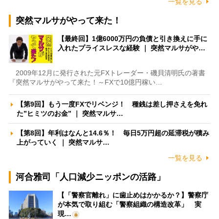
一覧を見る
突然マルサがやって来た！
【最終回】1億6000万円の負債と引き換えに手に
入れたプライスレスな経験 ｜ 突然マルサがや…
2009年12月に発行された元FXトレーダー・磯貝清明氏の著書
『突然マルサがやって来た！～FXで10億円稼い…
【第9回】もう一度FXでリベンジ！ 種銭は差し押さえを免れ
た”ヒミツのお金” ｜ 突然マルサ…
【第8回】年利はなんと14.6％！ 毎日5万円超の延滞税が積み
上がっていく ｜ 突然マルサ…
一覧を見る
河合雅司「人口減少ニッポンの活路」
【「警察官離れ」に歯止めはかかるか？】警察庁
が本気で取り組む「警察組織の構造改革」 実
現…