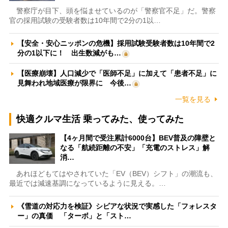
警察庁が目下、頭を悩ませているのが「警察官不足」だ。警察
官の採用試験の受験者数は10年間で2分の1以…
【安全・安心ニッポンの危機】採用試験受験者数は10年間で2
分の1以下に！ 出生数減がも…
【医療崩壊】人口減少で「医師不足」に加えて「患者不足」に
見舞われ地域医療が限界に 今後…
一覧を見る
快適クルマ生活 乗ってみた、使ってみた
【4ヶ月間で受注累計6000台】BEV普及の障壁と
なる「航続距離の不安」「充電のストレス」解
消…
あれほどもてはやされていた「EV（BEV）シフト」の潮流も、
最近では減速基調になっているように見える。…
《雪道の対応力を検証》シビアな状況で実感した「フォレスタ
ー」の真価 「ターボ」と「スト…