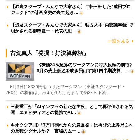
【独走スクープ・みんなで大家さん】二転三転した“成田プロ
ジェクト”の計画変更の裏で起き…
【追及スクープ・みんなで大家さん】独占入手“内部議事録”で
明かされる柳瀬健一・代表の思…
一覧を見る
古賀真人「発掘！好決算銘柄」
《株価34％急落のワークマンに特大反転の期待》
6月の売上低迷を吹き飛ばす第1四半期決算、…
6月3日に8330円をつけたワークマン（東証スタンダード・
7564）の株価は、わずか1カ月あまりで約34％下落…
三菱重工が「AIインフラの新たな主役」として再評価される気
運 エヌビディアとの提携でAI…
キオクシアHD「7万円割れからの急反発」は再びの上昇局面へ
の反転シグナルか？ 市場のムー…