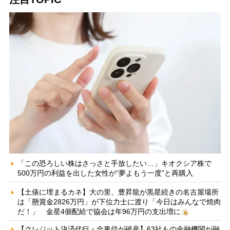
「この恐ろしい株はさっさと手放したい…」キオクシア株で
500万円の利益を出した女性が“夢よもう一度”と再購入
【土俵に埋まるカネ】大の里、豊昇龍が黒星続きの名古屋場所
は「懸賞金2826万円」が下位力士に渡り「今日はみんなで焼肉
だ！」 金星4個配給で協会は年96万円の支出増に
【クレジット決済代行・全東信が破産】63社もの金融機関が融