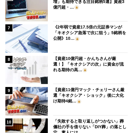
増」も期待できる注目銘柄5選】資産3
億円超・…
《2年弱で資産17.5倍の元証券マンが
7
「キオクシア急落で次に狙う」5銘柄を
公開》10…
【資産10億円超・かんちさんが厳
8
選！】「キオクシアの次」に資金が流
れる期待の高…
【資産11億円マック・チェリーさん厳
9
選「キオクシア・ショック」後に大化
け期待4銘…
「失敗すると取り返しがつかない」葬
10
儀社の手を借りない「DIY葬」の落とし
穴 素人には…