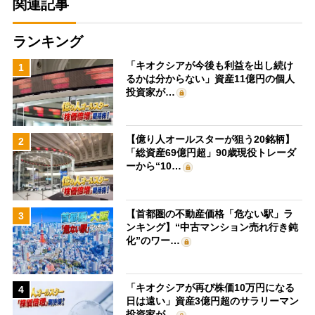
関連記事
ランキング
「キオクシアが今後も利益を出し続け
1
るかは分からない」資産11億円の個人
投資家が…
【億り人オールスターが狙う20銘柄】
2
「総資産69億円超」90歳現役トレーダ
ーから“10…
【首都圏の不動産価格「危ない駅」ラ
3
ンキング】“中古マンション売れ行き鈍
化”のワー…
「キオクシアが再び株価10万円になる
4
日は遠い」資産3億円超のサラリーマン
投資家が…