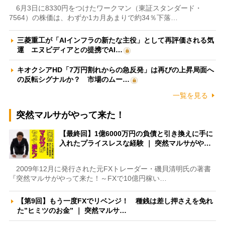
6月3日に8330円をつけたワークマン（東証スタンダード・
7564）の株価は、わずか1カ月あまりで約34％下落…
三菱重工が「AIインフラの新たな主役」として再評価される気
運 エヌビディアとの提携でAI…
キオクシアHD「7万円割れからの急反発」は再びの上昇局面へ
の反転シグナルか？ 市場のムー…
一覧を見る
突然マルサがやって来た！
【最終回】1億6000万円の負債と引き換えに手に
入れたプライスレスな経験 ｜ 突然マルサがや…
2009年12月に発行された元FXトレーダー・磯貝清明氏の著書
『突然マルサがやって来た！～FXで10億円稼い…
【第9回】もう一度FXでリベンジ！ 種銭は差し押さえを免れ
た”ヒミツのお金” ｜ 突然マルサ…