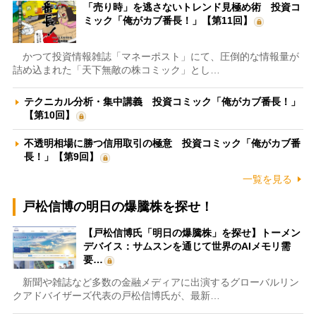
「売り時」を逃さないトレンド見極め術 投資コ
ミック「俺がカブ番長！」【第11回】
かつて投資情報雑誌「マネーポスト」にて、圧倒的な情報量が
詰め込まれた「天下無敵の株コミック」とし…
テクニカル分析・集中講義 投資コミック「俺がカブ番長！」
【第10回】
不透明相場に勝つ信用取引の極意 投資コミック「俺がカブ番
長！」【第9回】
一覧を見る
戸松信博の明日の爆騰株を探せ！
【戸松信博氏「明日の爆騰株」を探せ】トーメン
デバイス：サムスンを通じて世界のAIメモリ需
要…
新聞や雑誌など多数の金融メディアに出演するグローバルリン
クアドバイザーズ代表の戸松信博氏が、最新…