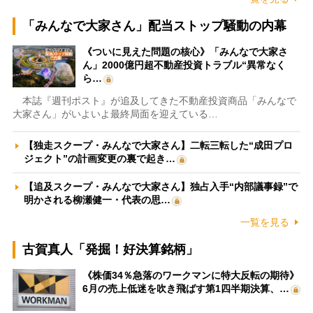
「みんなで大家さん」配当ストップ騒動の内幕
《ついに見えた問題の核心》「みんなで大家さ
ん」2000億円超不動産投資トラブル“異常なく
ら…
本誌『週刊ポスト』が追及してきた不動産投資商品「みんなで
大家さん」がいよいよ最終局面を迎えている…
【独走スクープ・みんなで大家さん】二転三転した“成田プロ
ジェクト”の計画変更の裏で起き…
【追及スクープ・みんなで大家さん】独占入手“内部議事録”で
明かされる柳瀬健一・代表の思…
一覧を見る
古賀真人「発掘！好決算銘柄」
《株価34％急落のワークマンに特大反転の期待》
6月の売上低迷を吹き飛ばす第1四半期決算、…