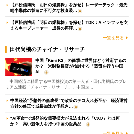
【戸松信博氏「明日の爆騰株」を探せ】レーザーテック：最先
端半導体の製造に不可欠な検査装…
【戸松信博氏「明日の爆騰株」を探せ】TDK：AIインフラを支
えるキープレーヤー 成長の再評…
一覧を見る
田代尚機のチャイナ・リサーチ
中国「Kimi K3」の衝撃に世界はどう対応するの
か？ 米財務長官が検討する「蒸留を行う中国
AI…
中国経済に精通する中国株投資の第一人者・田代尚機氏のプレ
ミアム連載「チャイナ・リサーチ」。中国企…
中国経済“予想外の低成長”で政策のテコ入れ必至か 経済運営
方針の修正で成長加速が予想さ…
“AI革命”で爆発的な需要拡大が見込まれる「CXO」とは何
か？ 高い競争力を持つ中国の医薬品…
一覧を見る