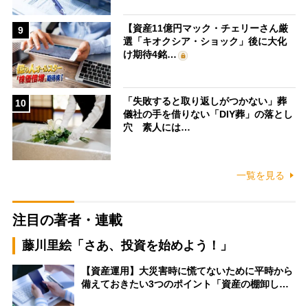
【資産11億円マック・チェリーさん厳
9
選「キオクシア・ショック」後に大化
け期待4銘…
「失敗すると取り返しがつかない」葬
10
儀社の手を借りない「DIY葬」の落とし
穴 素人には…
一覧を見る
注目の著者・連載
藤川里絵「さあ、投資を始めよう！」
【資産運用】大災害時に慌てないために平時から
備えておきたい3つのポイント「資産の棚卸し…