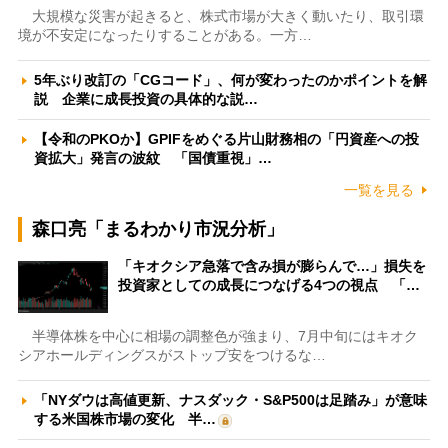
大規模な災害が起きると、株式市場が大きく動いたり、取引環
境が不安定になったりすることがある。一方…
5年ぶり改訂の「CGコード」、何が変わったのかポイントを解
説 企業に成長投資の具体的な説…
【令和のPKOか】GPIFをめぐる片山財務相の「円資産への投
資拡大」発言の波紋 「国債重視」…
一覧を見る
森口亮「まるわかり市況分析」
「キオクシア急落で含み損が膨らんで…」損失を
投資家としての成長につなげる4つの視点 「…
半導体株を中心に相場の調整色が強まり、7月中旬にはキオク
シアホールディングスがストップ安をつけるな…
「NYダウは高値更新、ナスダック・S&P500は足踏み」が意味
する米国株市場の変化 半…