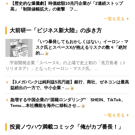
【歴史的な爆騰劇】時価総額10兆円企業が「2連続ストップ
高」「制限値幅拡大」の衝撃 フ…
一覧を見る
大前研一「ビジネス新大陸」の歩き方
「いつ暴発してもおかしくはない」イーロン・マ
スク氏とスペースXが抱えるリスクの数々「絶対
的…
宇宙開発企業「スペースX」の上場で史上初の「兆万長者（ト
リリオネア）」となったイーロン・マスク氏。…
【3メガバンクは純利益5兆円超】銀行、商社、ゼネコンは最高
益続出の一方で、中小企業・…
急増する中国企業の“国籍ロンダリング” SHEIN、TikTok、
Temu…本社機能を海外に移転させ…
一覧を見る
投資ノウハウ満載コミック「俺がカブ番長！」