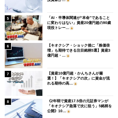
「AI・半導体関連が“本命”であること
5
に変わりはない」資産20億円超の90歳
現役トレー…
【キオクシア・ショック後に「株価倍
6
増」も期待できる注目銘柄5選】資産3
億円超・…
【資産10億円超・かんちさんが厳
7
選！】「キオクシアの次」に資金が流
れる期待の高…
《2年弱で資産17.5倍の元証券マンが
8
「キオクシア急落で次に狙う」5銘柄を
公開》10…