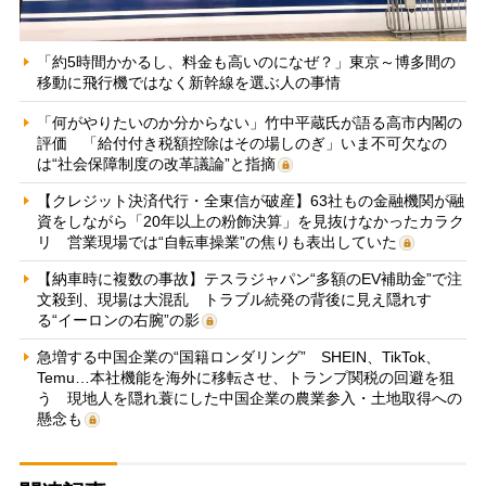
「約5時間かかるし、料金も高いのになぜ？」東京～博多間の
移動に飛行機ではなく新幹線を選ぶ人の事情
「何がやりたいのか分からない」竹中平蔵氏が語る高市内閣の
評価 「給付付き税額控除はその場しのぎ」いま不可欠なの
は“社会保障制度の改革議論”と指摘
【クレジット決済代行・全東信が破産】63社もの金融機関が融
資をしながら「20年以上の粉飾決算」を見抜けなかったカラク
リ 営業現場では“自転車操業”の焦りも表出していた
【納車時に複数の事故】テスラジャパン“多額のEV補助金”で注
文殺到、現場は大混乱 トラブル続発の背後に見え隠れす
る“イーロンの右腕”の影
急増する中国企業の“国籍ロンダリング” SHEIN、TikTok、
Temu…本社機能を海外に移転させ、トランプ関税の回避を狙
う 現地人を隠れ蓑にした中国企業の農業参入・土地取得への
懸念も