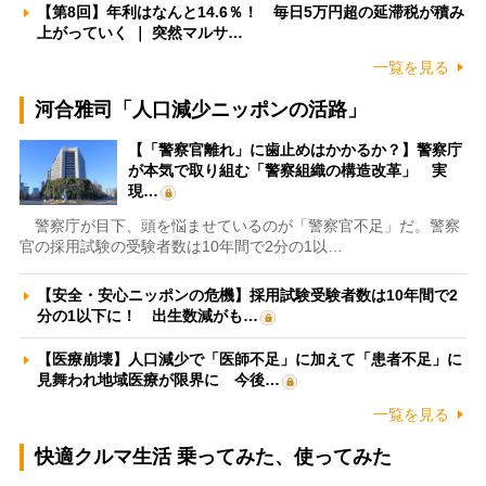
【第8回】年利はなんと14.6％！ 毎日5万円超の延滞税が積み
上がっていく ｜ 突然マルサ…
一覧を見る
河合雅司「人口減少ニッポンの活路」
【「警察官離れ」に歯止めはかかるか？】警察庁
が本気で取り組む「警察組織の構造改革」 実
現…
警察庁が目下、頭を悩ませているのが「警察官不足」だ。警察
官の採用試験の受験者数は10年間で2分の1以…
【安全・安心ニッポンの危機】採用試験受験者数は10年間で2
分の1以下に！ 出生数減がも…
【医療崩壊】人口減少で「医師不足」に加えて「患者不足」に
見舞われ地域医療が限界に 今後…
一覧を見る
快適クルマ生活 乗ってみた、使ってみた