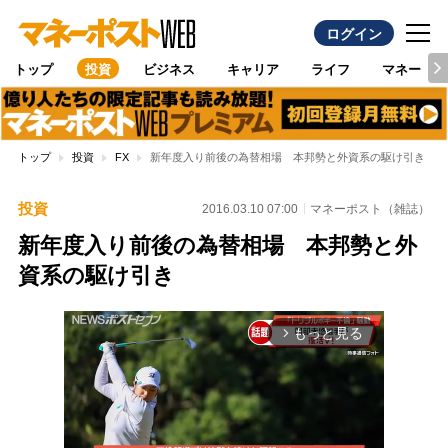
ログイン
トップ
投資
ビジネス
キャリア
ライフ
マネー
トップ
投資
FX
新年度入り前後の為替相場 本邦勢と外資系の駆け引き
投資
2016.03.10 07:00
マネーポスト（雑誌）
新年度入り前後の為替相場 本邦勢と外
資系の駆け引き
もっと見る
arrow_forward_ios