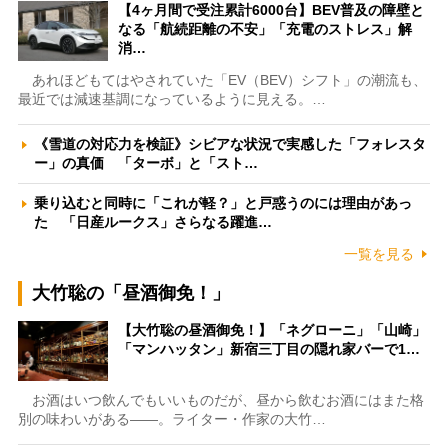
【4ヶ月間で受注累計6000台】BEV普及の障壁と
なる「航続距離の不安」「充電のストレス」解
消…
あれほどもてはやされていた「EV（BEV）シフト」の潮流も、
最近では減速基調になっているように見える。…
《雪道の対応力を検証》シビアな状況で実感した「フォレスタ
ー」の真価 「ターボ」と「スト…
乗り込むと同時に「これが軽？」と戸惑うのには理由があっ
た 「日産ルークス」さらなる躍進…
一覧を見る
大竹聡の「昼酒御免！」
【大竹聡の昼酒御免！】「ネグローニ」「山崎」
「マンハッタン」新宿三丁目の隠れ家バーで1…
お酒はいつ飲んでもいいものだが、昼から飲むお酒にはまた格
別の味わいがある――。ライター・作家の大竹…