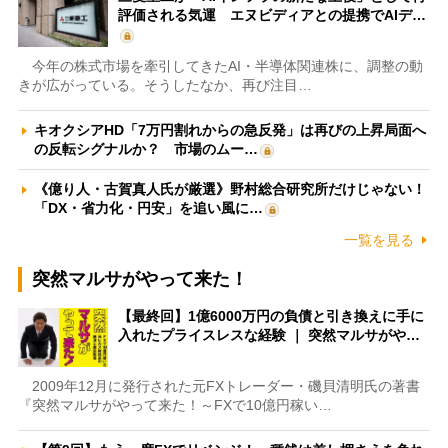
評価される気運 エヌビディアとの提携でAIデ…
今年の株式市場を牽引してきたAI・半導体関連株に、調整の動
きが広がっている。そうしたなか、再び注目…
キオクシアHD「7万円割れからの急反発」は再びの上昇局面へ
の反転シグナルか？ 市場のムー…
《億り人・古賀真人氏が厳選》野村総合研究所だけじゃない！
「DX・省力化・円安」を追い風に…
一覧を見る
突然マルサがやって来た！
【最終回】1億6000万円の負債と引き換えに手に
入れたプライスレスな経験 ｜ 突然マルサがや…
2009年12月に発行された元FXトレーダー・磯貝清明氏の著書
『突然マルサがやって来た！～FXで10億円稼い…