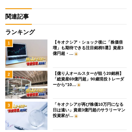
関連記事
ランキング
【キオクシア・ショック後に「株価倍
1
増」も期待できる注目銘柄5選】資産3
億円超・…
【億り人オールスターが狙う20銘柄】
2
「総資産69億円超」90歳現役トレーダ
ーから“10…
「キオクシアが再び株価10万円になる
3
日は遠い」資産3億円超のサラリーマン
投資家が…