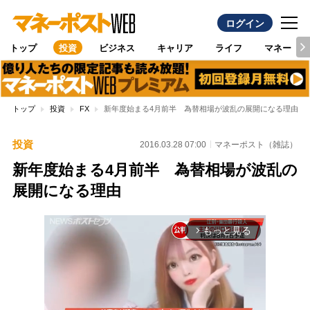
ログイン
トップ
投資
ビジネス
キャリア
ライフ
マネー
トップ
投資
FX
新年度始まる4月前半 為替相場が波乱の展開になる理由
投資
2016.03.28 07:00
マネーポスト（雑誌）
新年度始まる4月前半 為替相場が波乱の
展開になる理由
もっと見る
arrow_forward_ios