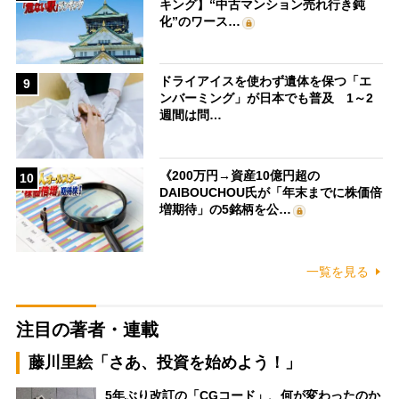
キング】“中古マンション売れ行き鈍
化”のワース…
ドライアイスを使わず遺体を保つ「エ
9
ンバーミング」が日本でも普及 1～2
週間は問…
《200万円→資産10億円超の
10
DAIBOUCHOU氏が「年末までに株価倍
増期待」の5銘柄を公…
一覧を見る
注目の著者・連載
藤川里絵「さあ、投資を始めよう！」
5年ぶり改訂の「CGコード」、何が変わったのか