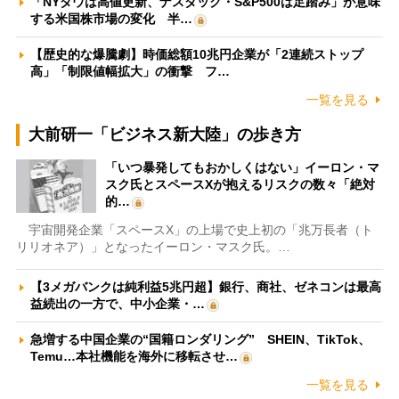
「NYダウは高値更新、ナスダック・S&P500は足踏み」が意味
する米国株市場の変化 半…
【歴史的な爆騰劇】時価総額10兆円企業が「2連続ストップ
高」「制限値幅拡大」の衝撃 フ…
一覧を見る
大前研一「ビジネス新大陸」の歩き方
「いつ暴発してもおかしくはない」イーロン・マ
スク氏とスペースXが抱えるリスクの数々「絶対
的…
宇宙開発企業「スペースX」の上場で史上初の「兆万長者（ト
リリオネア）」となったイーロン・マスク氏。…
【3メガバンクは純利益5兆円超】銀行、商社、ゼネコンは最高
益続出の一方で、中小企業・…
急増する中国企業の“国籍ロンダリング” SHEIN、TikTok、
Temu…本社機能を海外に移転させ…
一覧を見る