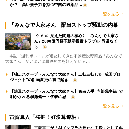
か？ 高い競争力を持つ中国の医薬品…
一覧を見る
「みんなで大家さん」配当ストップ騒動の内幕
《ついに見えた問題の核心》「みんなで大家さ
ん」2000億円超不動産投資トラブル“異常なく
ら…
本誌『週刊ポスト』が追及してきた不動産投資商品「みんなで
大家さん」がいよいよ最終局面を迎えている…
【独走スクープ・みんなで大家さん】二転三転した“成田プロ
ジェクト”の計画変更の裏で起き…
【追及スクープ・みんなで大家さん】独占入手“内部議事録”で
明かされる柳瀬健一・代表の思…
一覧を見る
古賀真人「発掘！好決算銘柄」
三菱重工が「AIインフラの新たな主役」として再