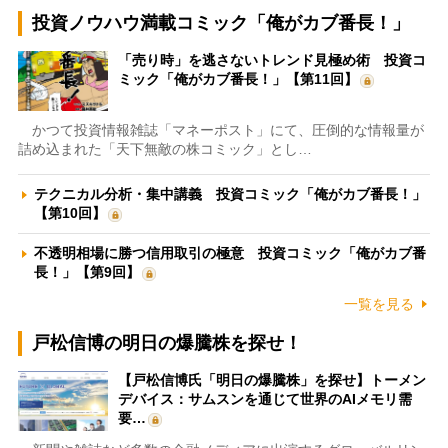
投資ノウハウ満載コミック「俺がカブ番長！」
「売り時」を逃さないトレンド見極め術 投資コ
ミック「俺がカブ番長！」【第11回】
かつて投資情報雑誌「マネーポスト」にて、圧倒的な情報量が
詰め込まれた「天下無敵の株コミック」とし…
テクニカル分析・集中講義 投資コミック「俺がカブ番長！」
【第10回】
不透明相場に勝つ信用取引の極意 投資コミック「俺がカブ番
長！」【第9回】
一覧を見る
戸松信博の明日の爆騰株を探せ！
【戸松信博氏「明日の爆騰株」を探せ】トーメン
デバイス：サムスンを通じて世界のAIメモリ需
要…