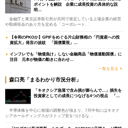
ポイントを解説 企業に成長投資の具体的な説
明…
金融庁と東京証券取引所が共同で策定している上場企業の経営
や取締役会のあり方を定める「コーポレート…
【令和のPKOか】GPIFをめぐる片山財務相の「円資産への投
資拡大」発言の波紋 「国債重視」…
インフレでも「物価負け」しない金融商品「物価連動国債」に
注目 元本が物価の動きに合わせ…
一覧を見る
森口亮「まるわかり市況分析」
「キオクシア急落で含み損が膨らんで…」損失を
投資家としての成長につなげる4つの視点 「…
半導体株を中心に相場の調整色が強まり、7月中旬にはキオク
シアホールディングスがストップ安をつけるな…