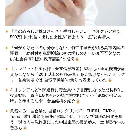
「この恐ろしい株はさっさと手放したい…」キオクシア株で
500万円の利益を出した女性が“夢よもう一度”と再購入
「何がやりたいのか分からない」竹中平蔵氏が語る高市内閣の
評価 「給付付き税額控除はその場しのぎ」いま不可欠なの
は“社会保障制度の改革議論”と指摘
【クレジット決済代行・全東信が破産】63社もの金融機関が融
資をしながら「20年以上の粉飾決算」を見抜けなかったカラク
リ 営業現場では“自転車操業”の焦りも表出していた
キオクシアなどAI関連株に資金集中で“割安になった成長株”に
投資妙味 資産1.5億円超の坂本慎太郎さんが「絶好の仕込み
時」と考える防衛・食品銘柄を紹介
急増する中国企業の“国籍ロンダリング” SHEIN、TikTok、
Temu…本社機能を海外に移転させ、トランプ関税の回避を狙
う 現地人を隠れ蓑にした中国企業の農業参入・土地取得への
懸念も