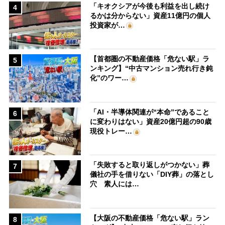
「キオクシアが今後も利益を出し続け
4
るかは分からない」資産11億円の個人
投資家が…
【首都圏の不動産価格「危ない駅」ラ
5
ンキング】“中古マンション売れ行き鈍
化”のワー…
「AI・半導体関連が“本命”であること
6
に変わりはない」資産20億円超の90歳
現役トレー…
「失敗すると取り返しがつかない」葬
7
儀社の手を借りない「DIY葬」の落とし
穴 素人には…
【大阪の不動産価格「危ない駅」ラン
8