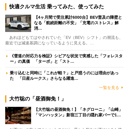
快適クルマ生活 乗ってみた、使ってみた
【4ヶ月間で受注累計6000台】BEV普及の障壁と
なる「航続距離の不安」「充電のストレス」解
消…
あれほどもてはやされていた「EV（BEV）シフト」の潮流も、
最近では減速基調になっているように見える。…
《雪道の対応力を検証》シビアな状況で実感した「フォレスタ
ー」の真価 「ターボ」と「スト…
乗り込むと同時に「これが軽？」と戸惑うのには理由があっ
た 「日産ルークス」さらなる躍進…
一覧を見る
大竹聡の「昼酒御免！」
【大竹聡の昼酒御免！】「ネグローニ」「山崎」
「マンハッタン」新宿三丁目の隠れ家バーで1…