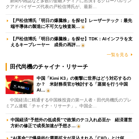
新聞や雑誌など多数の金融メディアに出演するグローバルリン
クアドバイザーズ代表の戸松信博氏が、最新…
【戸松信博氏「明日の爆騰株」を探せ】レーザーテック：最先
端半導体の製造に不可欠な検査装…
【戸松信博氏「明日の爆騰株」を探せ】TDK：AIインフラを支
えるキープレーヤー 成長の再評…
一覧を見る
田代尚機のチャイナ・リサーチ
中国「Kimi K3」の衝撃に世界はどう対応するの
か？ 米財務長官が検討する「蒸留を行う中国
AI…
中国経済に精通する中国株投資の第一人者・田代尚機氏のプレ
ミアム連載「チャイナ・リサーチ」。中国企…
中国経済“予想外の低成長”で政策のテコ入れ必至か 経済運営
方針の修正で成長加速が予想さ…
“AI革命”で爆発的な需要拡大が見込まれる「CXO」とは何