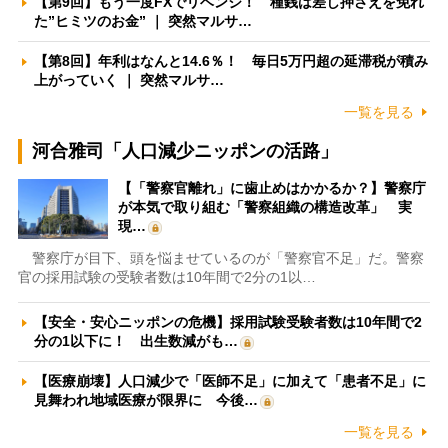
【第9回】もう一度FXでリベンジ！ 種銭は差し押さえを免れ
た”ヒミツのお金” ｜ 突然マルサ…
【第8回】年利はなんと14.6％！ 毎日5万円超の延滞税が積み
上がっていく ｜ 突然マルサ…
一覧を見る
河合雅司「人口減少ニッポンの活路」
【「警察官離れ」に歯止めはかかるか？】警察庁
が本気で取り組む「警察組織の構造改革」 実
現…
警察庁が目下、頭を悩ませているのが「警察官不足」だ。警察
官の採用試験の受験者数は10年間で2分の1以…
【安全・安心ニッポンの危機】採用試験受験者数は10年間で2
分の1以下に！ 出生数減がも…
【医療崩壊】人口減少で「医師不足」に加えて「患者不足」に
見舞われ地域医療が限界に 今後…
一覧を見る