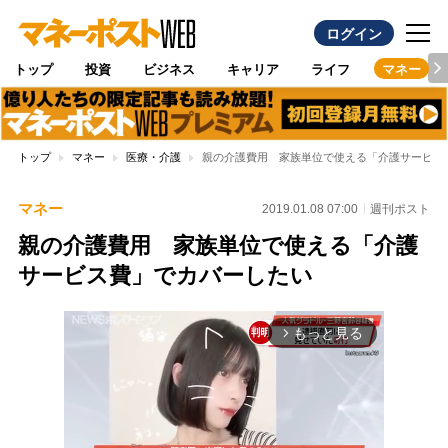
ログイン
トップ
投資
ビジネス
キャリア
ライフ
マネー
トップ
マネー
医療・介護
親の介護費用 家族単位で使える「介護サービス
マネー
2019.01.08 07:00
週刊ポスト
親の介護費用 家族単位で使える「介護
サービス費」でカバーしたい
もっと見る
arrow_forward_ios