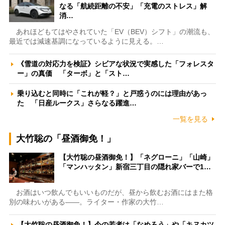
なる「航続距離の不安」「充電のストレス」解
消…
あれほどもてはやされていた「EV（BEV）シフト」の潮流も、
最近では減速基調になっているように見える。…
《雪道の対応力を検証》シビアな状況で実感した「フォレスタ
ー」の真価 「ターボ」と「スト…
乗り込むと同時に「これが軽？」と戸惑うのには理由があっ
た 「日産ルークス」さらなる躍進…
一覧を見る
大竹聡の「昼酒御免！」
【大竹聡の昼酒御免！】「ネグローニ」「山崎」
「マンハッタン」新宿三丁目の隠れ家バーで1…
お酒はいつ飲んでもいいものだが、昼から飲むお酒にはまた格
別の味わいがある――。ライター・作家の大竹…
【大竹聡の昼酒御免！】今の若者は「なめろう」や「キヌカツ