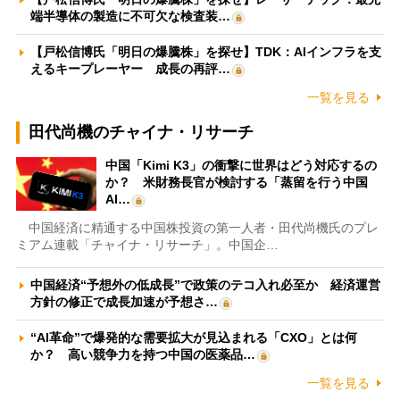
端半導体の製造に不可欠な検査装…
【戸松信博氏「明日の爆騰株」を探せ】TDK：AIインフラを支
えるキープレーヤー 成長の再評…
一覧を見る
田代尚機のチャイナ・リサーチ
中国「Kimi K3」の衝撃に世界はどう対応するの
か？ 米財務長官が検討する「蒸留を行う中国
AI…
中国経済に精通する中国株投資の第一人者・田代尚機氏のプレ
ミアム連載「チャイナ・リサーチ」。中国企…
中国経済“予想外の低成長”で政策のテコ入れ必至か 経済運営
方針の修正で成長加速が予想さ…
“AI革命”で爆発的な需要拡大が見込まれる「CXO」とは何
か？ 高い競争力を持つ中国の医薬品…
一覧を見る