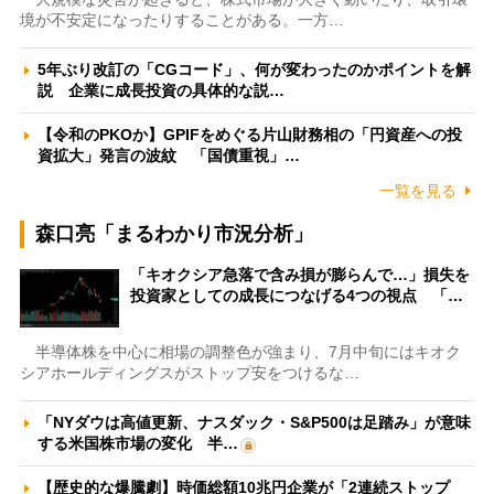
境が不安定になったりすることがある。一方…
5年ぶり改訂の「CGコード」、何が変わったのかポイントを解
説 企業に成長投資の具体的な説…
【令和のPKOか】GPIFをめぐる片山財務相の「円資産への投
資拡大」発言の波紋 「国債重視」…
一覧を見る
森口亮「まるわかり市況分析」
「キオクシア急落で含み損が膨らんで…」損失を
投資家としての成長につなげる4つの視点 「…
半導体株を中心に相場の調整色が強まり、7月中旬にはキオク
シアホールディングスがストップ安をつけるな…
「NYダウは高値更新、ナスダック・S&P500は足踏み」が意味
する米国株市場の変化 半…
【歴史的な爆騰劇】時価総額10兆円企業が「2連続ストップ