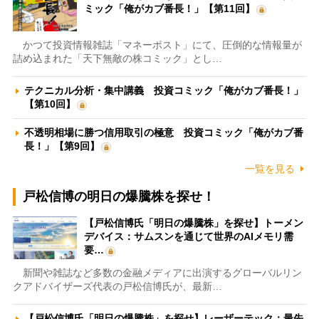
ミック「俺がカブ番長！」【第11回】
かつて投資情報雑誌「マネーポスト」にて、圧倒的な情報量が
詰め込まれた「天下無敵の株コミック」とし…
テクニカル分析・集中講義 投資コミック「俺がカブ番長！」
【第10回】
不透明相場に勝つ信用取引の極意 投資コミック「俺がカブ番
長！」【第9回】
一覧を見る
戸松信博の明日の爆騰株を探せ！
【戸松信博氏「明日の爆騰株」を探せ】トーメン
デバイス：サムスンを通じて世界のAIメモリ需
要…
新聞や雑誌など多数の金融メディアに出演するグローバルリン
クアドバイザーズ代表の戸松信博氏が、最新…
【戸松信博氏「明日の爆騰株」を探せ】レーザーテック：最先