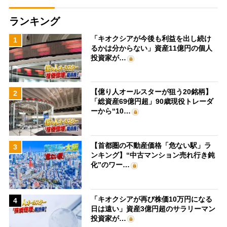
ランキング
「キオクシアが今後も利益を出し続け
1
るかは分からない」資産11億円の個人
投資家が…
【億り人オールスターが狙う20銘柄】
2
「総資産69億円超」90歳現役トレーダ
ーから“10…
【首都圏の不動産価格「危ない駅」ラ
3
ンキング】“中古マンション売れ行き鈍
化”のワー…
「キオクシアが再び株価10万円になる
4
日は遠い」資産3億円超のサラリーマン
投資家が…