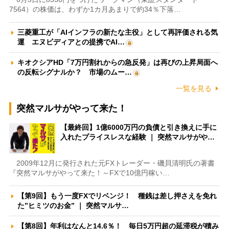
7564）の株価は、わずか1カ月あまりで約34％下落…
三菱重工が「AIインフラの新たな主役」として再評価される気
運 エヌビディアとの提携でAI…
キオクシアHD「7万円割れからの急反発」は再びの上昇局面へ
の反転シグナルか？ 市場のムー…
一覧を見る
突然マルサがやって来た！
【最終回】1億6000万円の負債と引き換えに手に
入れたプライスレスな経験 ｜ 突然マルサがや…
2009年12月に発行された元FXトレーダー・磯貝清明氏の著書
『突然マルサがやって来た！～FXで10億円稼い…
【第9回】もう一度FXでリベンジ！ 種銭は差し押さえを免れ
た”ヒミツのお金” ｜ 突然マルサ…
【第8回】年利はなんと14.6％！ 毎日5万円超の延滞税が積み