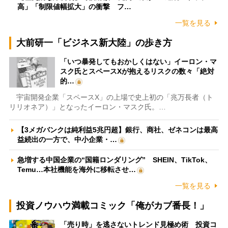
高」「制限値幅拡大」の衝撃 フ…
一覧を見る
大前研一「ビジネス新大陸」の歩き方
「いつ暴発してもおかしくはない」イーロン・マ
スク氏とスペースXが抱えるリスクの数々「絶対
的…
宇宙開発企業「スペースX」の上場で史上初の「兆万長者（ト
リリオネア）」となったイーロン・マスク氏。…
【3メガバンクは純利益5兆円超】銀行、商社、ゼネコンは最高
益続出の一方で、中小企業・…
急増する中国企業の“国籍ロンダリング” SHEIN、TikTok、
Temu…本社機能を海外に移転させ…
一覧を見る
投資ノウハウ満載コミック「俺がカブ番長！」
「売り時」を逃さないトレンド見極め術 投資コ