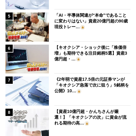
「AI・半導体関連が“本命”であること
5
に変わりはない」資産20億円超の90歳
現役トレー…
【キオクシア・ショック後に「株価倍
6
増」も期待できる注目銘柄5選】資産3
億円超・…
《2年弱で資産17.5倍の元証券マンが
7
「キオクシア急落で次に狙う」5銘柄を
公開》10…
【資産10億円超・かんちさんが厳
8
選！】「キオクシアの次」に資金が流
れる期待の高…