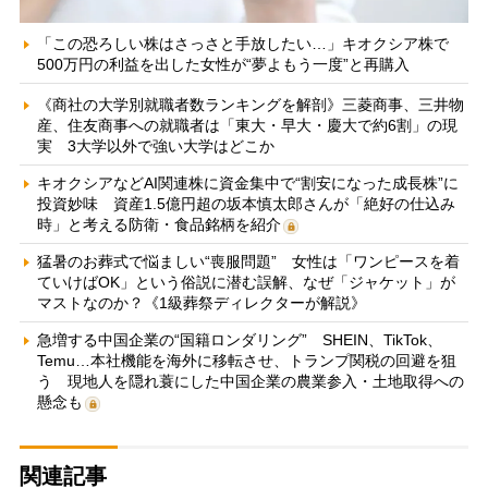
「この恐ろしい株はさっさと手放したい…」キオクシア株で
500万円の利益を出した女性が“夢よもう一度”と再購入
《商社の大学別就職者数ランキングを解剖》三菱商事、三井物
産、住友商事への就職者は「東大・早大・慶大で約6割」の現
実 3大学以外で強い大学はどこか
キオクシアなどAI関連株に資金集中で“割安になった成長株”に
投資妙味 資産1.5億円超の坂本慎太郎さんが「絶好の仕込み
時」と考える防衛・食品銘柄を紹介
猛暑のお葬式で悩ましい“喪服問題” 女性は「ワンピースを着
ていけばOK」という俗説に潜む誤解、なぜ「ジャケット」が
マストなのか？《1級葬祭ディレクターが解説》
急増する中国企業の“国籍ロンダリング” SHEIN、TikTok、
Temu…本社機能を海外に移転させ、トランプ関税の回避を狙
う 現地人を隠れ蓑にした中国企業の農業参入・土地取得への
懸念も
関連記事