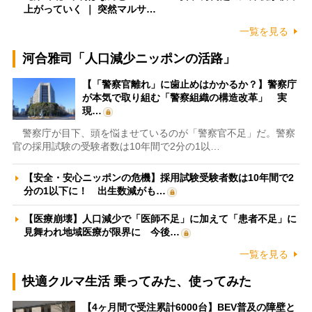
上がっていく ｜ 突然マルサ…
一覧を見る
河合雅司「人口減少ニッポンの活路」
【「警察官離れ」に歯止めはかかるか？】警察庁
が本気で取り組む「警察組織の構造改革」 実
現…
警察庁が目下、頭を悩ませているのが「警察官不足」だ。警察
官の採用試験の受験者数は10年間で2分の1以…
【安全・安心ニッポンの危機】採用試験受験者数は10年間で2
分の1以下に！ 出生数減がも…
【医療崩壊】人口減少で「医師不足」に加えて「患者不足」に
見舞われ地域医療が限界に 今後…
一覧を見る
快適クルマ生活 乗ってみた、使ってみた
【4ヶ月間で受注累計6000台】BEV普及の障壁と