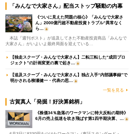
「みんなで大家さん」配当ストップ騒動の内幕
《ついに見えた問題の核心》「みんなで大家さ
ん」2000億円超不動産投資トラブル“異常なく
ら…
本誌『週刊ポスト』が追及してきた不動産投資商品「みんなで
大家さん」がいよいよ最終局面を迎えている…
【独走スクープ・みんなで大家さん】二転三転した“成田プロ
ジェクト”の計画変更の裏で起き…
【追及スクープ・みんなで大家さん】独占入手“内部議事録”で
明かされる柳瀬健一・代表の思…
一覧を見る
古賀真人「発掘！好決算銘柄」
《株価34％急落のワークマンに特大反転の期待》
6月の売上低迷を吹き飛ばす第1四半期決算、…
6月3日に8330円をつけたワークマン（東証スタンダード・