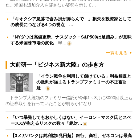
た。米国も追加介入を辞さない姿勢を示して…
「キオクシア急落で含み損が膨らんで…」損失を投資家として
の成長につなげる4つの視点 …
「NYダウは高値更新、ナスダック・S&P500は足踏み」が意味
する米国株市場の変化 半…
一覧を見る
大前研一「ビジネス新大陸」の歩き方
「イラン戦争を利用して儲けている」利益相反と
の批判が強まるトランプファミリーの不正蓄財
疑…
トランプ大統領のファミリー信託が今年1～3月に3000回以上も
の証券取引を行っていたことが明らかになり…
「いつ暴発してもおかしくはない」イーロン・マスク氏とスペ
ースXが抱えるリスクの数々「絶対…
【3メガバンクは純利益5兆円超】銀行、商社、ゼネコンは最高