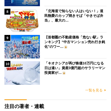
「北海道で知らない人はいない！」道
8
民熱愛のカップ焼きそば「やきそば弁
当」、最大の…
【首都圏の不動産価格「危ない駅」ラ
9
ンキング】“中古マンション売れ行き鈍
化”のワー…
「キオクシアが再び株価10万円になる
10
日は遠い」資産3億円超のサラリーマン
投資家が…
一覧を見る
注目の著者・連載