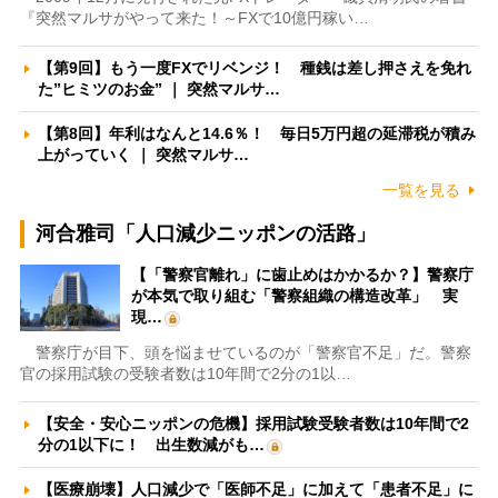
『突然マルサがやって来た！～FXで10億円稼い…
【第9回】もう一度FXでリベンジ！ 種銭は差し押さえを免れ
た”ヒミツのお金” ｜ 突然マルサ…
【第8回】年利はなんと14.6％！ 毎日5万円超の延滞税が積み
上がっていく ｜ 突然マルサ…
一覧を見る
河合雅司「人口減少ニッポンの活路」
【「警察官離れ」に歯止めはかかるか？】警察庁
が本気で取り組む「警察組織の構造改革」 実
現…
警察庁が目下、頭を悩ませているのが「警察官不足」だ。警察
官の採用試験の受験者数は10年間で2分の1以…
【安全・安心ニッポンの危機】採用試験受験者数は10年間で2
分の1以下に！ 出生数減がも…
【医療崩壊】人口減少で「医師不足」に加えて「患者不足」に