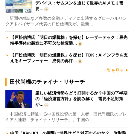
デバイス：サムスンを通じて世界のAIメモリ需
要…
新聞や雑誌など多数の金融メディアに出演するグローバルリン
クアドバイザーズ代表の戸松信博氏が、最新…
【戸松信博氏「明日の爆騰株」を探せ】レーザーテック：最先
端半導体の製造に不可欠な検査装…
【戸松信博氏「明日の爆騰株」を探せ】TDK：AIインフラを支
えるキープレーヤー 成長の再評…
一覧を見る
田代尚機のチャイナ・リサーチ
厳しい経済情勢をどう打開するか？中国の下半期
の「経済運営方針」を読み解く 需要不足対策
が…
中国経済に精通する中国株投資の第一人者・田代尚機氏のプレ
ミアム連載「チャイナ・リサーチ」。中国の…
中国「Kimi K3」の衝撃に世界はどう対応するのか？ 米財務