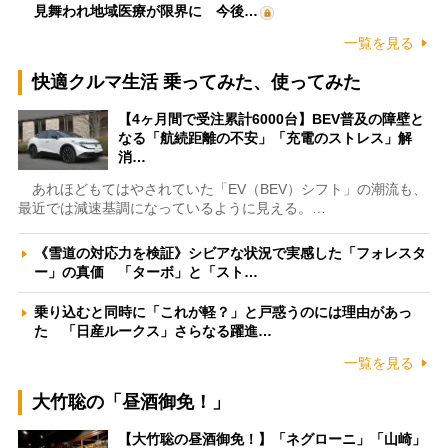
見舞われ地域医療が限界に 今後…
一覧を見る
快適クルマ生活 乗ってみた、使ってみた
【4ヶ月間で受注累計6000台】BEV普及の障壁と
なる「航続距離の不安」「充電のストレス」解
消…
あれほどもてはやされていた「EV（BEV）シフト」の潮流も、
最近では減速基調になっているように見える。…
《雪道の対応力を検証》シビアな状況で実感した「フォレスタ
ー」の真価 「ターボ」と「スト…
乗り込むと同時に「これが軽？」と戸惑うのには理由があっ
た 「日産ルークス」さらなる躍進…
一覧を見る
大竹聡の「昼酒御免！」
【大竹聡の昼酒御免！】「ネグローニ」「山崎」