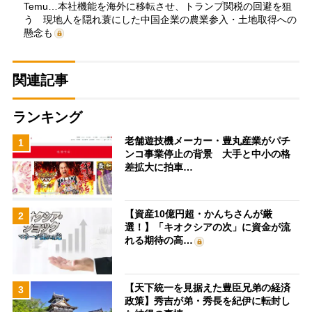
Temu…本社機能を海外に移転させ、トランプ関税の回避を狙
う 現地人を隠れ蓑にした中国企業の農業参入・土地取得への
懸念も
関連記事
ランキング
老舗遊技機メーカー・豊丸産業がパチ
1
ンコ事業停止の背景 大手と中小の格
差拡大に拍車…
【資産10億円超・かんちさんが厳
2
選！】「キオクシアの次」に資金が流
れる期待の高…
【天下統一を見据えた豊臣兄弟の経済
3
政策】秀吉が弟・秀長を紀伊に転封し