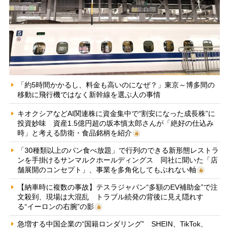
「約5時間かかるし、料金も高いのになぜ？」東京～博多間の
移動に飛行機ではなく新幹線を選ぶ人の事情
キオクシアなどAI関連株に資金集中で“割安になった成長株”に
投資妙味 資産1.5億円超の坂本慎太郎さんが「絶好の仕込み
時」と考える防衛・食品銘柄を紹介
「30種類以上のパン食べ放題」で行列のできる新形態レストラ
ンを手掛けるサンマルクホールディングス 同社に聞いた「店
舗展開のコンセプト」、事業を多角化してもぶれない軸
【納車時に複数の事故】テスラジャパン“多額のEV補助金”で注
文殺到、現場は大混乱 トラブル続発の背後に見え隠れす
る“イーロンの右腕”の影
急増する中国企業の“国籍ロンダリング” SHEIN、TikTok、