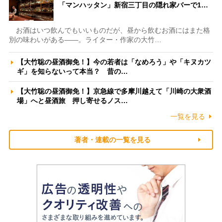
「マンハッタン」新宿三丁目の隠れ家バーで1…
お酒はいつ飲んでもいいものだが、昼から飲むお酒にはまた格
別の味わいがある――。ライター・作家の大竹…
【大竹聡の昼酒御免！】今の若者は「なめろう」や「キヌカツ
ギ」を知らないって本当？ 昔の…
【大竹聡の昼酒御免！】京急線で多摩川越えて「川崎の大衆酒
場」へと昼酒旅 押し寄せるノス…
一覧を見る
著者・連載の一覧を見る