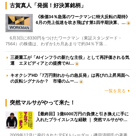
古賀真人「発掘！好決算銘柄」
《株価34％急落のワークマンに特大反転の期待》
6月の売上低迷を吹き飛ばす第1四半期決算、…
6月3日に8330円をつけたワークマン（東証スタンダード・
7564）の株価は、わずか1カ月あまりで約34％下落…
三菱重工が「AIインフラの新たな主役」として再評価される気
運 エヌビディアとの提携でAI…
キオクシアHD「7万円割れからの急反発」は再びの上昇局面へ
の反転シグナルか？ 市場のムー…
一覧を見る
突然マルサがやって来た！
【最終回】1億6000万円の負債と引き換えに手に
入れたプライスレスな経験 ｜ 突然マルサがや…
2009年12月に発行された元FXトレーダー・磯貝清明氏の著書