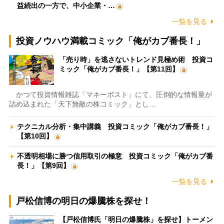
益続出の一方で、中小企業・…
一覧を見る
投資ノウハウ満載コミック「俺がカブ番長！」
「売り時」を逃さないトレンド見極め術 投資コ
ミック「俺がカブ番長！」【第11回】
かつて投資情報雑誌「マネーポスト」にて、圧倒的な情報量が
詰め込まれた「天下無敵の株コミック」とし…
テクニカル分析・集中講義 投資コミック「俺がカブ番長！」
【第10回】
不透明相場に勝つ信用取引の極意 投資コミック「俺がカブ番
長！」【第9回】
一覧を見る
戸松信博の明日の爆騰株を探せ！
【戸松信博氏「明日の爆騰株」を探せ】トーメン