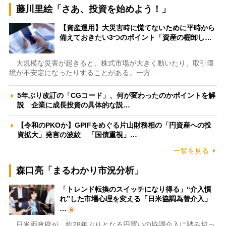
藤川里絵「さあ、投資を始めよう！」
【資産運用】大災害時に慌てないために平時から
備えておきたい3つのポイント「資産の棚卸し…
大規模な災害が起きると、株式市場が大きく動いたり、取引環
境が不安定になったりすることがある。一方…
5年ぶり改訂の「CGコード」、何が変わったのかポイントを解
説 企業に成長投資の具体的な説…
【令和のPKOか】GPIFをめぐる片山財務相の「円資産への投
資拡大」発言の波紋 「国債重視」…
一覧を見る
森口亮「まるわかり市況分析」
「トレンド転換のスイッチになり得る」“介入慣
れ”した市場心理を変える「日米協調為替介入」
…
日米両政府が、約28年ぶりとなる円買いの協調介入に踏み切っ