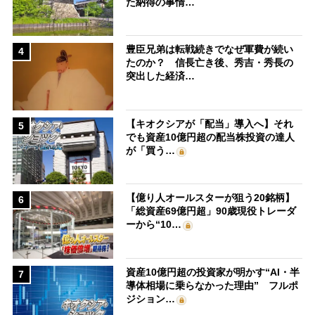
た納得の事情…
豊臣兄弟は転戦続きでなぜ軍費が続い
4
たのか？ 信長亡き後、秀吉・秀長の
突出した経済…
【キオクシアが「配当」導入へ】それ
5
でも資産10億円超の配当株投資の達人
が「買う…
【億り人オールスターが狙う20銘柄】
6
「総資産69億円超」90歳現役トレーダ
ーから“10…
資産10億円超の投資家が明かす“AI・半
7
導体相場に乗らなかった理由” フルポ
ジション…