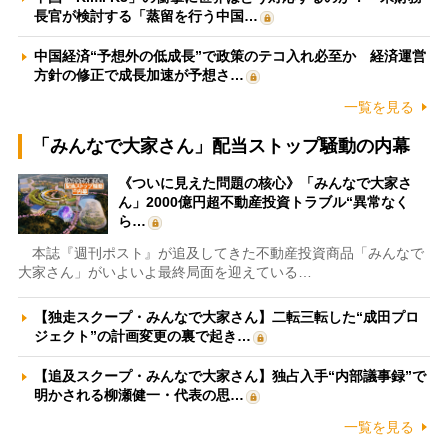
長官が検討する「蒸留を行う中国…
中国経済“予想外の低成長”で政策のテコ入れ必至か 経済運営
方針の修正で成長加速が予想さ…
一覧を見る
「みんなで大家さん」配当ストップ騒動の内幕
《ついに見えた問題の核心》「みんなで大家さ
ん」2000億円超不動産投資トラブル“異常なく
ら…
本誌『週刊ポスト』が追及してきた不動産投資商品「みんなで
大家さん」がいよいよ最終局面を迎えている…
【独走スクープ・みんなで大家さん】二転三転した“成田プロ
ジェクト”の計画変更の裏で起き…
【追及スクープ・みんなで大家さん】独占入手“内部議事録”で
明かされる柳瀬健一・代表の思…
一覧を見る