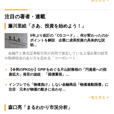
一覧を見る
注目の著者・連載
藤川里絵「さあ、投資を始めよう！」
5年ぶり改訂の「CGコード」、何が変わったのか
ポイントを解説 企業に成長投資の具体的な説
明…
金融庁と東京証券取引所が共同で策定している上場企業の経営
や取締役会のあり方を定める「コーポレート…
【令和のPKOか】GPIFをめぐる片山財務相の「円資産への投
資拡大」発言の波紋 「国債重視」…
インフレでも「物価負け」しない金融商品「物価連動国債」に
注目 元本が物価の動きに合わせ…
一覧を見る
森口亮「まるわかり市況分析」