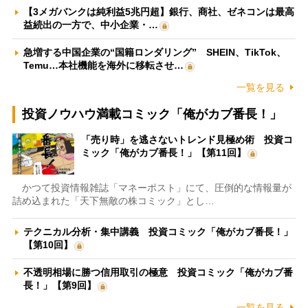
【3メガバンクは純利益5兆円超】銀行、商社、ゼネコンは最高
益続出の一方で、中小企業・…
急増する中国企業の“国籍ロンダリング” SHEIN、TikTok、
Temu…本社機能を海外に移転させ…
一覧を見る
投資ノウハウ満載コミック「俺がカブ番長！」
「売り時」を逃さないトレンド見極め術 投資コ
ミック「俺がカブ番長！」【第11回】
かつて投資情報雑誌「マネーポスト」にて、圧倒的な情報量が
詰め込まれた「天下無敵の株コミック」とし…
テクニカル分析・集中講義 投資コミック「俺がカブ番長！」
【第10回】
不透明相場に勝つ信用取引の極意 投資コミック「俺がカブ番
長！」【第9回】
一覧を見る