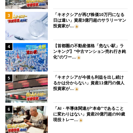
「キオクシアが再び株価10万円になる
3
日は遠い」資産3億円超のサラリーマン
投資家が…
【首都圏の不動産価格「危ない駅」ラ
4
ンキング】“中古マンション売れ行き鈍
化”のワー…
「キオクシアが今後も利益を出し続け
5
るかは分からない」資産11億円の個人
投資家が…
「AI・半導体関連が“本命”であること
6
に変わりはない」資産20億円超の90歳
現役トレー…