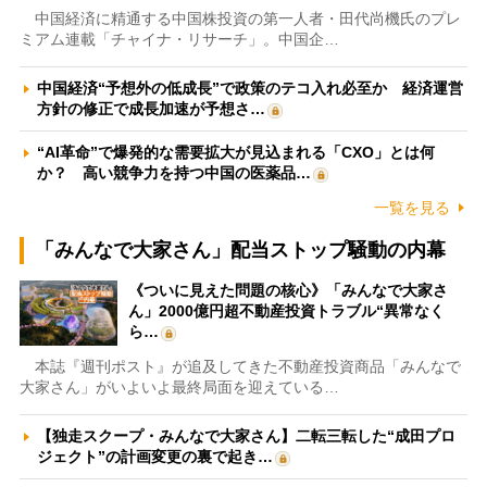
中国経済に精通する中国株投資の第一人者・田代尚機氏のプレ
ミアム連載「チャイナ・リサーチ」。中国企…
中国経済“予想外の低成長”で政策のテコ入れ必至か 経済運営
方針の修正で成長加速が予想さ…
“AI革命”で爆発的な需要拡大が見込まれる「CXO」とは何
か？ 高い競争力を持つ中国の医薬品…
一覧を見る
「みんなで大家さん」配当ストップ騒動の内幕
《ついに見えた問題の核心》「みんなで大家さ
ん」2000億円超不動産投資トラブル“異常なく
ら…
本誌『週刊ポスト』が追及してきた不動産投資商品「みんなで
大家さん」がいよいよ最終局面を迎えている…
【独走スクープ・みんなで大家さん】二転三転した“成田プロ
ジェクト”の計画変更の裏で起き…