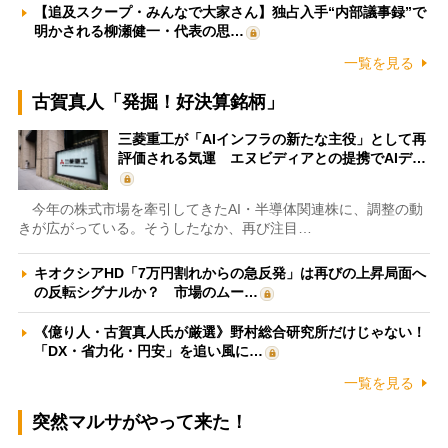
【追及スクープ・みんなで大家さん】独占入手“内部議事録”で
明かされる柳瀬健一・代表の思…
一覧を見る
古賀真人「発掘！好決算銘柄」
三菱重工が「AIインフラの新たな主役」として再
評価される気運 エヌビディアとの提携でAIデ…
今年の株式市場を牽引してきたAI・半導体関連株に、調整の動
きが広がっている。そうしたなか、再び注目…
キオクシアHD「7万円割れからの急反発」は再びの上昇局面へ
の反転シグナルか？ 市場のムー…
《億り人・古賀真人氏が厳選》野村総合研究所だけじゃない！
「DX・省力化・円安」を追い風に…
一覧を見る
突然マルサがやって来た！