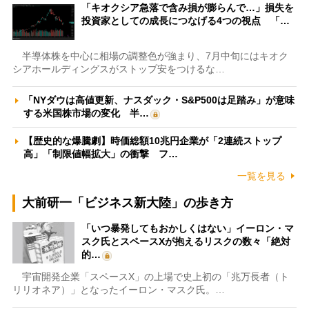
「キオクシア急落で含み損が膨らんで…」損失を
投資家としての成長につなげる4つの視点 「…
半導体株を中心に相場の調整色が強まり、7月中旬にはキオク
シアホールディングスがストップ安をつけるな…
「NYダウは高値更新、ナスダック・S&P500は足踏み」が意味
する米国株市場の変化 半…
【歴史的な爆騰劇】時価総額10兆円企業が「2連続ストップ
高」「制限値幅拡大」の衝撃 フ…
一覧を見る
大前研一「ビジネス新大陸」の歩き方
「いつ暴発してもおかしくはない」イーロン・マ
スク氏とスペースXが抱えるリスクの数々「絶対
的…
宇宙開発企業「スペースX」の上場で史上初の「兆万長者（ト
リリオネア）」となったイーロン・マスク氏。…