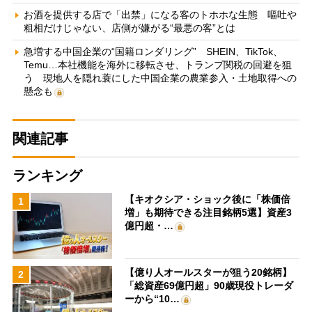
お酒を提供する店で「出禁」になる客のトホホな生態 嘔吐や
粗相だけじゃない、店側が嫌がる“最悪の客”とは
急増する中国企業の“国籍ロンダリング” SHEIN、TikTok、
Temu…本社機能を海外に移転させ、トランプ関税の回避を狙
う 現地人を隠れ蓑にした中国企業の農業参入・土地取得への
懸念も
関連記事
ランキング
【キオクシア・ショック後に「株価倍
1
増」も期待できる注目銘柄5選】資産3
億円超・…
【億り人オールスターが狙う20銘柄】
2
「総資産69億円超」90歳現役トレーダ
ーから“10…