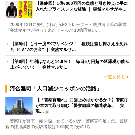
【最終回】1億6000万円の負債と引き換えに手に
入れたプライスレスな経験 ｜ 突然マルサがや…
2009年12月に発行された元FXトレーダー・磯貝清明氏の著書
『突然マルサがやって来た！～FXで10億円稼い…
【第9回】もう一度FXでリベンジ！ 種銭は差し押さえを免れ
た”ヒミツのお金” ｜ 突然マルサ…
【第8回】年利はなんと14.6％！ 毎日5万円超の延滞税が積み
上がっていく ｜ 突然マルサ…
一覧を見る
河合雅司「人口減少ニッポンの活路」
【「警察官離れ」に歯止めはかかるか？】警察庁
が本気で取り組む「警察組織の構造改革」 実
現…
警察庁が目下、頭を悩ませているのが「警察官不足」だ。警察
官の採用試験の受験者数は10年間で2分の1以…