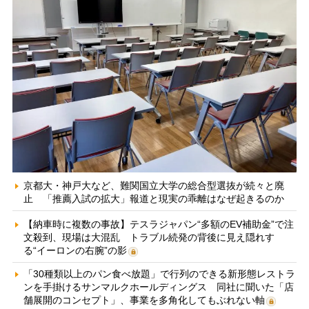
京都大・神戸大など、難関国立大学の総合型選抜が続々と廃
止 「推薦入試の拡大」報道と現実の乖離はなぜ起きるのか
【納車時に複数の事故】テスラジャパン“多額のEV補助金”で注
文殺到、現場は大混乱 トラブル続発の背後に見え隠れす
る“イーロンの右腕”の影
「30種類以上のパン食べ放題」で行列のできる新形態レストラ
ンを手掛けるサンマルクホールディングス 同社に聞いた「店
舗展開のコンセプト」、事業を多角化してもぶれない軸