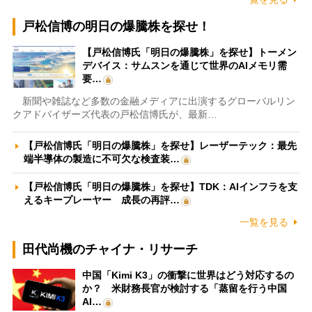
戸松信博の明日の爆騰株を探せ！
【戸松信博氏「明日の爆騰株」を探せ】トーメン
デバイス：サムスンを通じて世界のAIメモリ需
要…
新聞や雑誌など多数の金融メディアに出演するグローバルリン
クアドバイザーズ代表の戸松信博氏が、最新…
【戸松信博氏「明日の爆騰株」を探せ】レーザーテック：最先
端半導体の製造に不可欠な検査装…
【戸松信博氏「明日の爆騰株」を探せ】TDK：AIインフラを支
えるキープレーヤー 成長の再評…
一覧を見る
田代尚機のチャイナ・リサーチ
中国「Kimi K3」の衝撃に世界はどう対応するの
か？ 米財務長官が検討する「蒸留を行う中国
AI…