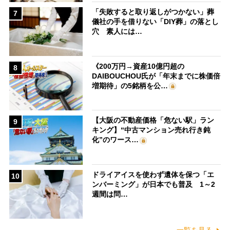
「失敗すると取り返しがつかない」葬
7
儀社の手を借りない「DIY葬」の落とし
穴 素人には…
《200万円→資産10億円超の
8
DAIBOUCHOU氏が「年末までに株価倍
増期待」の5銘柄を公…
【大阪の不動産価格「危ない駅」ラン
9
キング】“中古マンション売れ行き鈍
化”のワース…
ドライアイスを使わず遺体を保つ「エ
10
ンバーミング」が日本でも普及 1～2
週間は問…