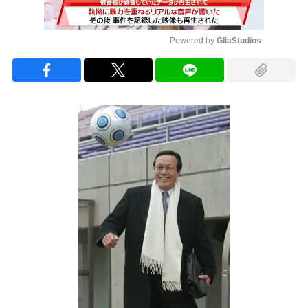
Powered by 
GliaStudios
Mute