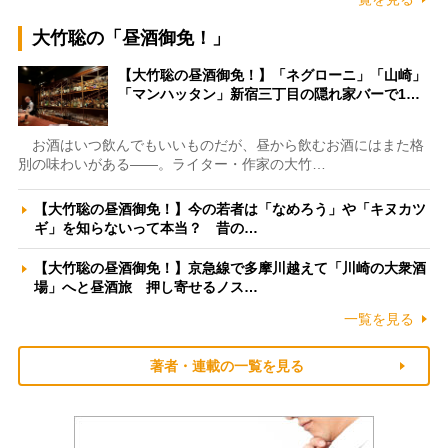
大竹聡の「昼酒御免！」
【大竹聡の昼酒御免！】「ネグローニ」「山崎」
「マンハッタン」新宿三丁目の隠れ家バーで1…
お酒はいつ飲んでもいいものだが、昼から飲むお酒にはまた格
別の味わいがある――。ライター・作家の大竹…
【大竹聡の昼酒御免！】今の若者は「なめろう」や「キヌカツ
ギ」を知らないって本当？ 昔の…
【大竹聡の昼酒御免！】京急線で多摩川越えて「川崎の大衆酒
場」へと昼酒旅 押し寄せるノス…
一覧を見る
著者・連載の一覧を見る