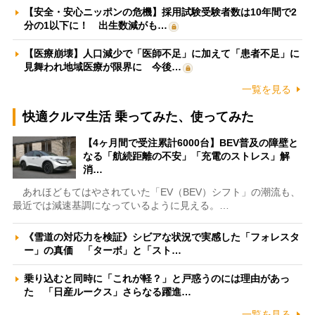
【安全・安心ニッポンの危機】採用試験受験者数は10年間で2
分の1以下に！ 出生数減がも…
【医療崩壊】人口減少で「医師不足」に加えて「患者不足」に
見舞われ地域医療が限界に 今後…
一覧を見る
快適クルマ生活 乗ってみた、使ってみた
【4ヶ月間で受注累計6000台】BEV普及の障壁と
なる「航続距離の不安」「充電のストレス」解
消…
あれほどもてはやされていた「EV（BEV）シフト」の潮流も、
最近では減速基調になっているように見える。…
《雪道の対応力を検証》シビアな状況で実感した「フォレスタ
ー」の真価 「ターボ」と「スト…
乗り込むと同時に「これが軽？」と戸惑うのには理由があっ
た 「日産ルークス」さらなる躍進…
一覧を見る