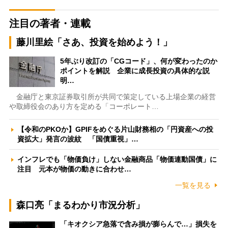
注目の著者・連載
藤川里絵「さあ、投資を始めよう！」
5年ぶり改訂の「CGコード」、何が変わったのか
ポイントを解説 企業に成長投資の具体的な説
明…
金融庁と東京証券取引所が共同で策定している上場企業の経営
や取締役会のあり方を定める「コーポレート…
【令和のPKOか】GPIFをめぐる片山財務相の「円資産への投
資拡大」発言の波紋 「国債重視」…
インフレでも「物価負け」しない金融商品「物価連動国債」に
注目 元本が物価の動きに合わせ…
一覧を見る
森口亮「まるわかり市況分析」
「キオクシア急落で含み損が膨らんで…」損失を