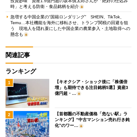
投資妙味 資産1.5億円超の坂本慎太郎さんが「絶好の仕込み
時」と考える防衛・食品銘柄を紹介
急増する中国企業の“国籍ロンダリング” SHEIN、TikTok、
Temu…本社機能を海外に移転させ、トランプ関税の回避を狙
う 現地人を隠れ蓑にした中国企業の農業参入・土地取得への
懸念も
関連記事
ランキング
【キオクシア・ショック後に「株価倍
1
増」も期待できる注目銘柄5選】資産3
億円超・…
【首都圏の不動産価格「危ない駅」ラ
2
ンキング】“中古マンション売れ行き鈍
化”のワー…