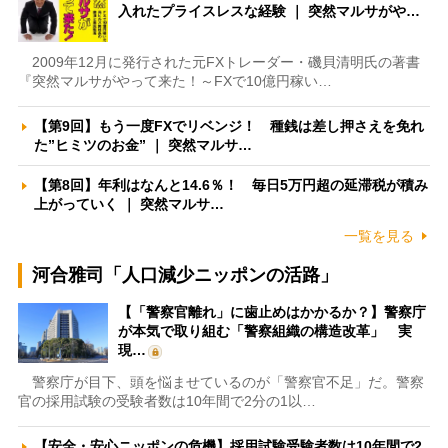
入れたプライスレスな経験 ｜ 突然マルサがや…
2009年12月に発行された元FXトレーダー・磯貝清明氏の著書
『突然マルサがやって来た！～FXで10億円稼い…
【第9回】もう一度FXでリベンジ！ 種銭は差し押さえを免れ
た”ヒミツのお金” ｜ 突然マルサ…
【第8回】年利はなんと14.6％！ 毎日5万円超の延滞税が積み
上がっていく ｜ 突然マルサ…
一覧を見る
河合雅司「人口減少ニッポンの活路」
【「警察官離れ」に歯止めはかかるか？】警察庁
が本気で取り組む「警察組織の構造改革」 実
現…
警察庁が目下、頭を悩ませているのが「警察官不足」だ。警察
官の採用試験の受験者数は10年間で2分の1以…
【安全・安心ニッポンの危機】採用試験受験者数は10年間で2