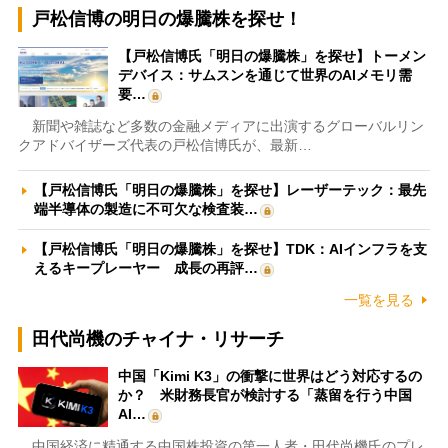
戸松信博の明日の爆騰株を探せ！
【戸松信博氏「明日の爆騰株」を探せ】トーメン
デバイス：サムスンを通じて世界のAIメモリ需
要…
新聞や雑誌など多数の金融メディアに出演するグローバルリン
クアドバイザーズ代表の戸松信博氏が、最新…
【戸松信博氏「明日の爆騰株」を探せ】レーザーテック：最先
端半導体の製造に不可欠な検査装…
【戸松信博氏「明日の爆騰株」を探せ】TDK：AIインフラを支
えるキープレーヤー 成長の再評…
一覧を見る
田代尚機のチャイナ・リサーチ
中国「Kimi K3」の衝撃に世界はどう対応するの
か？ 米財務長官が検討する「蒸留を行う中国
AI…
中国経済に精通する中国株投資の第一人者・田代尚機氏のプレ