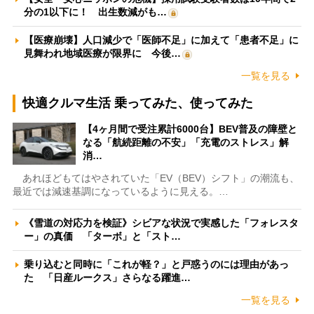
分の1以下に！ 出生数減がも…
【医療崩壊】人口減少で「医師不足」に加えて「患者不足」に
見舞われ地域医療が限界に 今後…
一覧を見る
快適クルマ生活 乗ってみた、使ってみた
【4ヶ月間で受注累計6000台】BEV普及の障壁と
なる「航続距離の不安」「充電のストレス」解
消…
あれほどもてはやされていた「EV（BEV）シフト」の潮流も、
最近では減速基調になっているように見える。…
《雪道の対応力を検証》シビアな状況で実感した「フォレスタ
ー」の真価 「ターボ」と「スト…
乗り込むと同時に「これが軽？」と戸惑うのには理由があっ
た 「日産ルークス」さらなる躍進…
一覧を見る