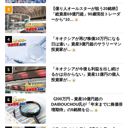
【億り人オールスターが狙う20銘柄】
3
「総資産69億円超」90歳現役トレーダ
ーから“10…
「キオクシアが再び株価10万円になる
4
日は遠い」資産3億円超のサラリーマン
投資家が…
「キオクシアが今後も利益を出し続け
5
るかは分からない」資産11億円の個人
投資家が…
《200万円→資産10億円超の
6
DAIBOUCHOU氏が「年末までに株価倍
増期待」の5銘柄を公…