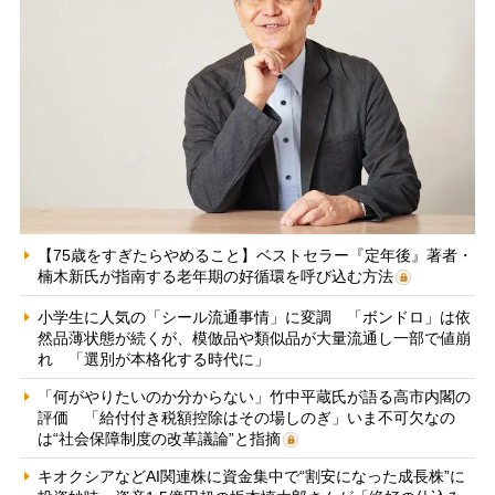
【75歳をすぎたらやめること】ベストセラー『定年後』著者・
楠木新氏が指南する老年期の好循環を呼び込む方法
小学生に人気の「シール流通事情」に変調 「ボンドロ」は依
然品薄状態が続くが、模倣品や類似品が大量流通し一部で値崩
れ 「選別が本格化する時代に」
「何がやりたいのか分からない」竹中平蔵氏が語る高市内閣の
評価 「給付付き税額控除はその場しのぎ」いま不可欠なの
は“社会保障制度の改革議論”と指摘
キオクシアなどAI関連株に資金集中で“割安になった成長株”に