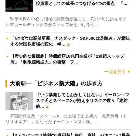
投資家としての成長につなげる4つの視点 「…
半導体株を中心に相場の調整色が強まり、7月中旬にはキオク
シアホールディングスがストップ安をつけるな…
「NYダウは高値更新、ナスダック・S&P500は足踏み」が意味
する米国株市場の変化 半…
【歴史的な爆騰劇】時価総額10兆円企業が「2連続ストップ
高」「制限値幅拡大」の衝撃 フ…
一覧を見る
大前研一「ビジネス新大陸」の歩き方
「いつ暴発してもおかしくはない」イーロン・マ
スク氏とスペースXが抱えるリスクの数々「絶対
的…
宇宙開発企業「スペースX」の上場で史上初の「兆万長者（ト
リリオネア）」となったイーロン・マスク氏。…
【3メガバンクは純利益5兆円超】銀行、商社、ゼネコンは最高