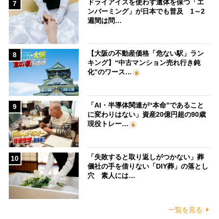
ドライアイスを使わず遺体を保つ「エ
7
ンバーミング」が日本でも普及 1～2
週間は問…
【大阪の不動産価格「危ない駅」ラン
8
キング】“中古マンション売れ行き鈍
化”のワース…
「AI・半導体関連が“本命”であること
9
に変わりはない」資産20億円超の90歳
現役トレー…
「失敗すると取り返しがつかない」葬
10
儀社の手を借りない「DIY葬」の落とし
穴 素人には…
一覧を見る