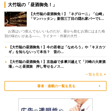
大竹聡の「昼酒御免！」
【大竹聡の昼酒御免！】「ネグローニ」「山崎」
「マンハッタン」新宿三丁目の隠れ家バーで1…
お酒はいつ飲んでもいいものだが、昼から飲むお酒にはまた格
別の味わいがある――。ライター・作家の大竹…
【大竹聡の昼酒御免！】今の若者は「なめろう」や「キヌカツ
ギ」を知らないって本当？ 昔の…
【大竹聡の昼酒御免！】京急線で多摩川越えて「川崎の大衆酒
場」へと昼酒旅 押し寄せるノス…
一覧を見る
著者・連載の一覧を見る