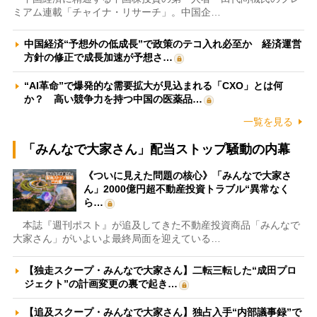
ミアム連載「チャイナ・リサーチ」。中国企…
中国経済“予想外の低成長”で政策のテコ入れ必至か 経済運営
方針の修正で成長加速が予想さ…
“AI革命”で爆発的な需要拡大が見込まれる「CXO」とは何
か？ 高い競争力を持つ中国の医薬品…
一覧を見る
「みんなで大家さん」配当ストップ騒動の内幕
《ついに見えた問題の核心》「みんなで大家さ
ん」2000億円超不動産投資トラブル“異常なく
ら…
本誌『週刊ポスト』が追及してきた不動産投資商品「みんなで
大家さん」がいよいよ最終局面を迎えている…
【独走スクープ・みんなで大家さん】二転三転した“成田プロ
ジェクト”の計画変更の裏で起き…
【追及スクープ・みんなで大家さん】独占入手“内部議事録”で