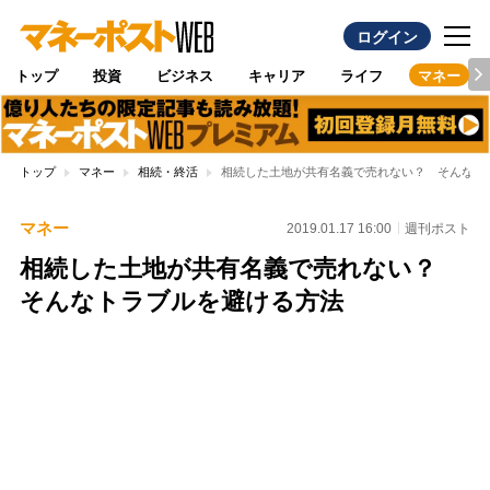
ログイン
トップ
投資
ビジネス
キャリア
ライフ
マネー
トップ
マネー
相続・終活
相続した土地が共有名義で売れない？ そんなト
マネー
2019.01.17 16:00
週刊ポスト
相続した土地が共有名義で売れない？
そんなトラブルを避ける方法
Loaded
:
100.00%
/
Unmute