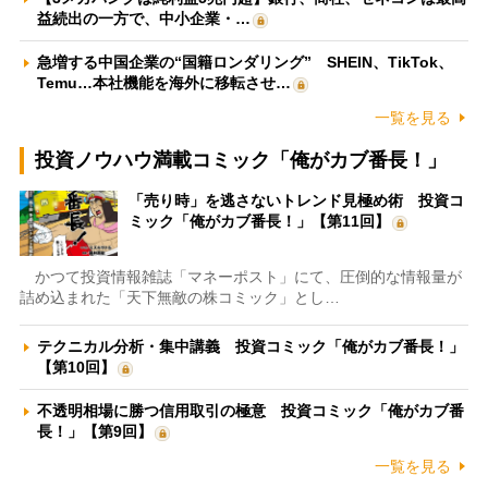
益続出の一方で、中小企業・…
急増する中国企業の“国籍ロンダリング” SHEIN、TikTok、
Temu…本社機能を海外に移転させ…
一覧を見る
投資ノウハウ満載コミック「俺がカブ番長！」
「売り時」を逃さないトレンド見極め術 投資コ
ミック「俺がカブ番長！」【第11回】
かつて投資情報雑誌「マネーポスト」にて、圧倒的な情報量が
詰め込まれた「天下無敵の株コミック」とし…
テクニカル分析・集中講義 投資コミック「俺がカブ番長！」
【第10回】
不透明相場に勝つ信用取引の極意 投資コミック「俺がカブ番
長！」【第9回】
一覧を見る