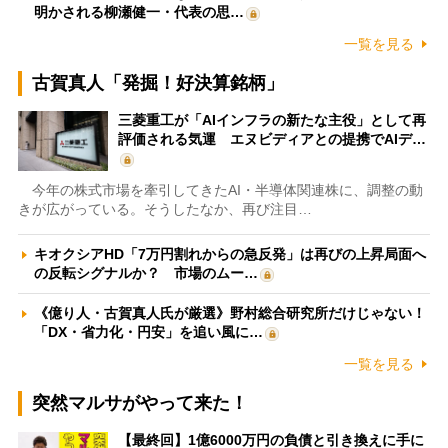
明かされる柳瀬健一・代表の思…
一覧を見る
古賀真人「発掘！好決算銘柄」
三菱重工が「AIインフラの新たな主役」として再
評価される気運 エヌビディアとの提携でAIデ…
今年の株式市場を牽引してきたAI・半導体関連株に、調整の動
きが広がっている。そうしたなか、再び注目…
キオクシアHD「7万円割れからの急反発」は再びの上昇局面へ
の反転シグナルか？ 市場のムー…
《億り人・古賀真人氏が厳選》野村総合研究所だけじゃない！
「DX・省力化・円安」を追い風に…
一覧を見る
突然マルサがやって来た！
【最終回】1億6000万円の負債と引き換えに手に