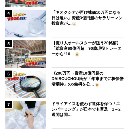
「キオクシアが再び株価10万円になる
4
日は遠い」資産3億円超のサラリーマン
投資家が…
【億り人オールスターが狙う20銘柄】
5
「総資産69億円超」90歳現役トレーダ
ーから“10…
《200万円→資産10億円超の
6
DAIBOUCHOU氏が「年末までに株価倍
増期待」の5銘柄を公…
ドライアイスを使わず遺体を保つ「エ
7
ンバーミング」が日本でも普及 1～2
週間は問…