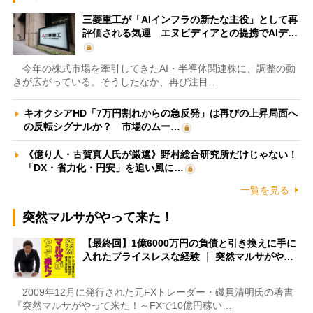
三菱重工が「AIインフラの新たな主役」として再
評価される気運 エヌビディアとの提携でAIデ…
今年の株式市場を牽引してきたAI・半導体関連株に、調整の動
きが広がっている。そうしたなか、再び注目…
キオクシアHD「7万円割れからの急反発」は再びの上昇局面へ
の反転シグナルか？ 市場のムー…
《億り人・古賀真人氏が厳選》野村総合研究所だけじゃない！
「DX・省力化・円安」を追い風に…
一覧を見る
突然マルサがやって来た！
【最終回】1億6000万円の負債と引き換えに手に
入れたプライスレスな経験 ｜ 突然マルサがや…
2009年12月に発行された元FXトレーダー・磯貝清明氏の著書
『突然マルサがやって来た！～FXで10億円稼い…