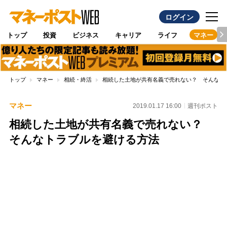
ログイン
トップ
投資
ビジネス
キャリア
ライフ
マネー
トップ
マネー
相続・終活
相続した土地が共有名義で売れない？ そんなト
マネー
2019.01.17 16:00
週刊ポスト
相続した土地が共有名義で売れない？
そんなトラブルを避ける方法
Loaded
:
100.00%
/
Unmute