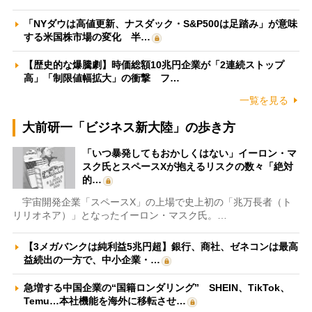
「NYダウは高値更新、ナスダック・S&P500は足踏み」が意味
する米国株市場の変化 半…
【歴史的な爆騰劇】時価総額10兆円企業が「2連続ストップ
高」「制限値幅拡大」の衝撃 フ…
一覧を見る
大前研一「ビジネス新大陸」の歩き方
「いつ暴発してもおかしくはない」イーロン・マ
スク氏とスペースXが抱えるリスクの数々「絶対
的…
宇宙開発企業「スペースX」の上場で史上初の「兆万長者（ト
リリオネア）」となったイーロン・マスク氏。…
【3メガバンクは純利益5兆円超】銀行、商社、ゼネコンは最高
益続出の一方で、中小企業・…
急増する中国企業の“国籍ロンダリング” SHEIN、TikTok、
Temu…本社機能を海外に移転させ…