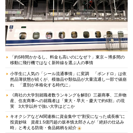
「約5時間かかるし、料金も高いのになぜ？」東京～博多間の
移動に飛行機ではなく新幹線を選ぶ人の事情
小学生に人気の「シール流通事情」に変調 「ボンドロ」は依
然品薄状態が続くが、模倣品や類似品が大量流通し一部で値崩
れ 「選別が本格化する時代に」
《商社の大学別就職者数ランキングを解剖》三菱商事、三井物
産、住友商事への就職者は「東大・早大・慶大で約6割」の現
実 3大学以外で強い大学はどこか
キオクシアなどAI関連株に資金集中で“割安になった成長株”に
投資妙味 資産1.5億円超の坂本慎太郎さんが「絶好の仕込み
時」と考える防衛・食品銘柄を紹介