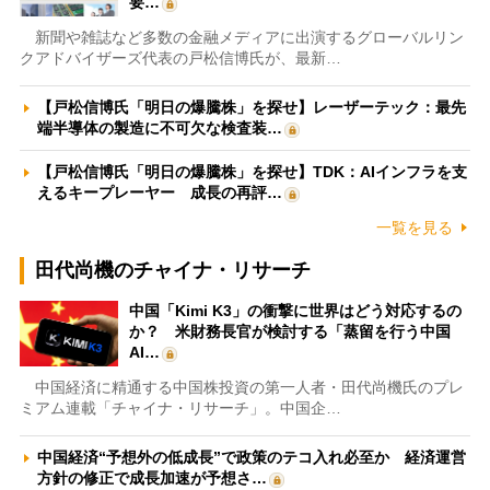
要…
新聞や雑誌など多数の金融メディアに出演するグローバルリン
クアドバイザーズ代表の戸松信博氏が、最新…
【戸松信博氏「明日の爆騰株」を探せ】レーザーテック：最先
端半導体の製造に不可欠な検査装…
【戸松信博氏「明日の爆騰株」を探せ】TDK：AIインフラを支
えるキープレーヤー 成長の再評…
一覧を見る
田代尚機のチャイナ・リサーチ
中国「Kimi K3」の衝撃に世界はどう対応するの
か？ 米財務長官が検討する「蒸留を行う中国
AI…
中国経済に精通する中国株投資の第一人者・田代尚機氏のプレ
ミアム連載「チャイナ・リサーチ」。中国企…
中国経済“予想外の低成長”で政策のテコ入れ必至か 経済運営
方針の修正で成長加速が予想さ…