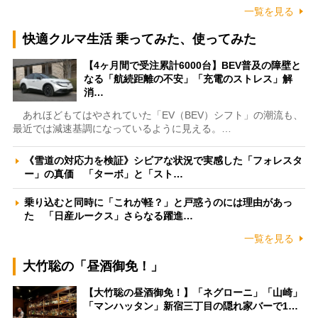
一覧を見る
快適クルマ生活 乗ってみた、使ってみた
【4ヶ月間で受注累計6000台】BEV普及の障壁と
なる「航続距離の不安」「充電のストレス」解
消…
あれほどもてはやされていた「EV（BEV）シフト」の潮流も、
最近では減速基調になっているように見える。…
《雪道の対応力を検証》シビアな状況で実感した「フォレスタ
ー」の真価 「ターボ」と「スト…
乗り込むと同時に「これが軽？」と戸惑うのには理由があっ
た 「日産ルークス」さらなる躍進…
一覧を見る
大竹聡の「昼酒御免！」
【大竹聡の昼酒御免！】「ネグローニ」「山崎」
「マンハッタン」新宿三丁目の隠れ家バーで1…