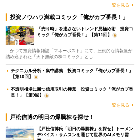
一覧を見る
投資ノウハウ満載コミック「俺がカブ番長！」
「売り時」を逃さないトレンド見極め術 投資コ
ミック「俺がカブ番長！」【第11回】
かつて投資情報雑誌「マネーポスト」にて、圧倒的な情報量が
詰め込まれた「天下無敵の株コミック」とし…
テクニカル分析・集中講義 投資コミック「俺がカブ番長！」
【第10回】
不透明相場に勝つ信用取引の極意 投資コミック「俺がカブ番
長！」【第9回】
一覧を見る
戸松信博の明日の爆騰株を探せ！
【戸松信博氏「明日の爆騰株」を探せ】トーメン
デバイス：サムスンを通じて世界のAIメモリ需