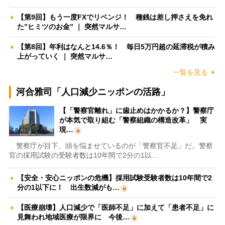
【第9回】もう一度FXでリベンジ！ 種銭は差し押さえを免れ
た”ヒミツのお金” ｜ 突然マルサ…
【第8回】年利はなんと14.6％！ 毎日5万円超の延滞税が積み
上がっていく ｜ 突然マルサ…
一覧を見る
河合雅司「人口減少ニッポンの活路」
【「警察官離れ」に歯止めはかかるか？】警察庁
が本気で取り組む「警察組織の構造改革」 実
現…
警察庁が目下、頭を悩ませているのが「警察官不足」だ。警察
官の採用試験の受験者数は10年間で2分の1以…
【安全・安心ニッポンの危機】採用試験受験者数は10年間で2
分の1以下に！ 出生数減がも…
【医療崩壊】人口減少で「医師不足」に加えて「患者不足」に
見舞われ地域医療が限界に 今後…