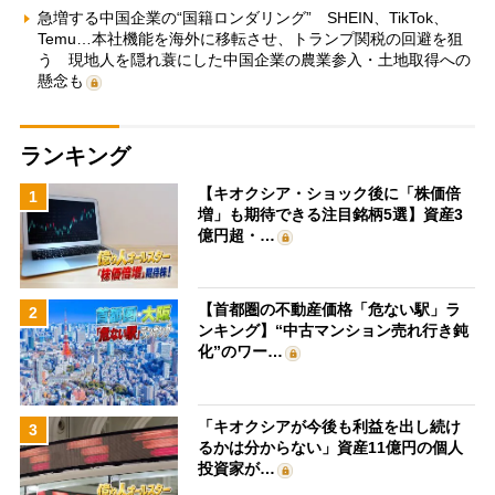
急増する中国企業の“国籍ロンダリング” SHEIN、TikTok、
Temu…本社機能を海外に移転させ、トランプ関税の回避を狙
う 現地人を隠れ蓑にした中国企業の農業参入・土地取得への
懸念も
ランキング
【キオクシア・ショック後に「株価倍
1
増」も期待できる注目銘柄5選】資産3
億円超・…
【首都圏の不動産価格「危ない駅」ラ
2
ンキング】“中古マンション売れ行き鈍
化”のワー…
「キオクシアが今後も利益を出し続け
3
るかは分からない」資産11億円の個人
投資家が…