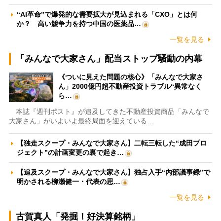
“AI革命”で爆発的な需要拡大が見込まれる「CXO」とは何
か？ 高い競争力を持つ中国の医薬品…
一覧を見る
「みんなで大家さん」配当ストップ騒動の内幕
《ついに見えた問題の核心》「みんなで大家さ
ん」2000億円超不動産投資トラブル“異常なく
ら…
本誌『週刊ポスト』が追及してきた不動産投資商品「みんなで
大家さん」がいよいよ最終局面を迎えている…
【独走スクープ・みんなで大家さん】二転三転した“成田プロ
ジェクト”の計画変更の裏で起き…
【追及スクープ・みんなで大家さん】独占入手“内部議事録”で
明かされる柳瀬健一・代表の思…
一覧を見る
古賀真人「発掘！好決算銘柄」