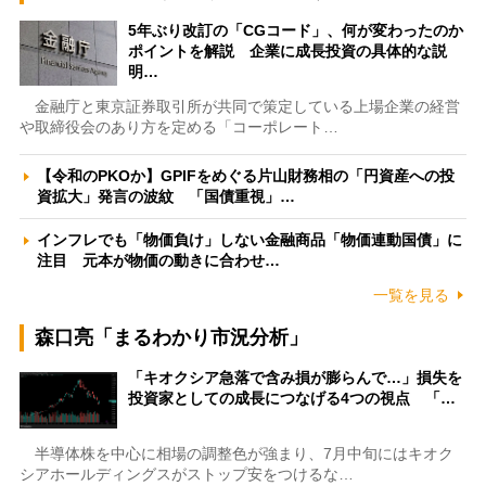
5年ぶり改訂の「CGコード」、何が変わったのか
ポイントを解説 企業に成長投資の具体的な説
明…
金融庁と東京証券取引所が共同で策定している上場企業の経営
や取締役会のあり方を定める「コーポレート…
【令和のPKOか】GPIFをめぐる片山財務相の「円資産への投
資拡大」発言の波紋 「国債重視」…
インフレでも「物価負け」しない金融商品「物価連動国債」に
注目 元本が物価の動きに合わせ…
一覧を見る
森口亮「まるわかり市況分析」
「キオクシア急落で含み損が膨らんで…」損失を
投資家としての成長につなげる4つの視点 「…
半導体株を中心に相場の調整色が強まり、7月中旬にはキオク
シアホールディングスがストップ安をつけるな…