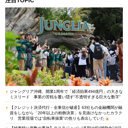
注目TOPIC
ジャングリア沖縄、開業1周年で「経済効果494億円」の大きな
ミスリード 事業の苦戦を覆い隠す“不透明すぎる巨大な数字”
【クレジット決済代行・全東信が破産】63社もの金融機関が融
資をしながら「20年以上の粉飾決算」を見抜けなかったカラク
リ 営業現場では“自転車操業”の焦りも表出していた
【納車時に複数の事故】テスラジャパン“多額のEV補助金”で注