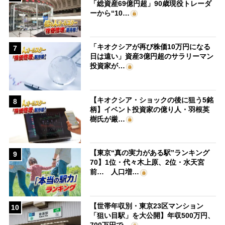
「総資産69億円超」90歳現役トレーダ
ーから“10…
「キオクシアが再び株価10万円になる
7
日は遠い」資産3億円超のサラリーマン
投資家が…
【キオクシア・ショックの後に狙う5銘
8
柄】イベント投資家の億り人・羽根英
樹氏が厳…
【東京“真の実力がある駅”ランキング
9
70】1位・代々木上原、2位・水天宮
前… 人口増…
【世帯年収別・東京23区マンション
10
「狙い目駅」を大公開】年収500万円、
700万円で…