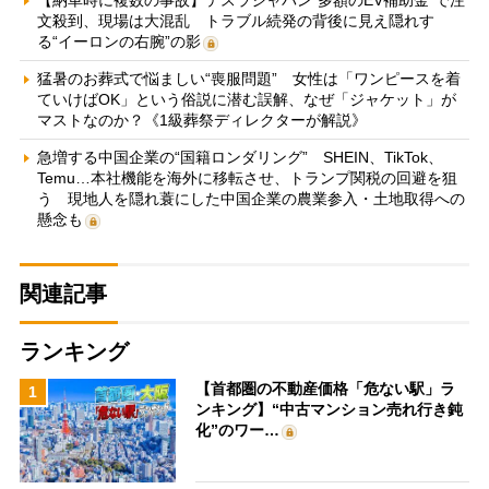
文殺到、現場は大混乱 トラブル続発の背後に見え隠れす
る“イーロンの右腕”の影
猛暑のお葬式で悩ましい“喪服問題” 女性は「ワンピースを着
ていけばOK」という俗説に潜む誤解、なぜ「ジャケット」が
マストなのか？《1級葬祭ディレクターが解説》
急増する中国企業の“国籍ロンダリング” SHEIN、TikTok、
Temu…本社機能を海外に移転させ、トランプ関税の回避を狙
う 現地人を隠れ蓑にした中国企業の農業参入・土地取得への
懸念も
関連記事
ランキング
【首都圏の不動産価格「危ない駅」ラ
1
ンキング】“中古マンション売れ行き鈍
化”のワー…