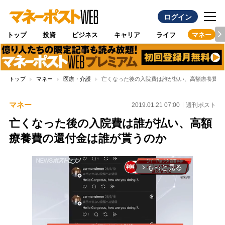
ログイン
トップ
投資
ビジネス
キャリア
ライフ
マネー
トップ
マネー
医療・介護
亡くなった後の入院費は誰が払い、高額療養費の
マネー
2019.01.21 07:00
週刊ポスト
亡くなった後の入院費は誰が払い、高額
療養費の還付金は誰が貰うのか
もっと見る
arrow_forward_ios