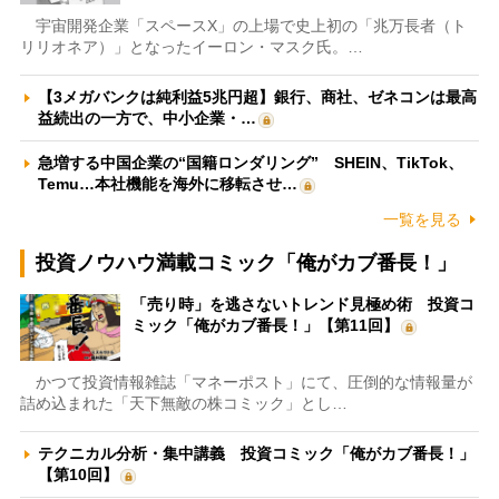
宇宙開発企業「スペースX」の上場で史上初の「兆万長者（ト
リリオネア）」となったイーロン・マスク氏。…
【3メガバンクは純利益5兆円超】銀行、商社、ゼネコンは最高
益続出の一方で、中小企業・…
急増する中国企業の“国籍ロンダリング” SHEIN、TikTok、
Temu…本社機能を海外に移転させ…
一覧を見る
投資ノウハウ満載コミック「俺がカブ番長！」
「売り時」を逃さないトレンド見極め術 投資コ
ミック「俺がカブ番長！」【第11回】
かつて投資情報雑誌「マネーポスト」にて、圧倒的な情報量が
詰め込まれた「天下無敵の株コミック」とし…
テクニカル分析・集中講義 投資コミック「俺がカブ番長！」
【第10回】