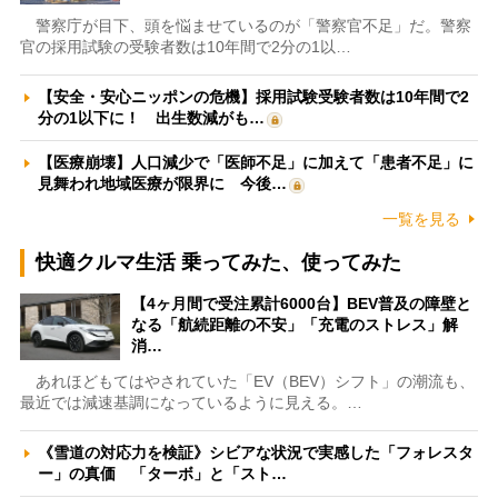
警察庁が目下、頭を悩ませているのが「警察官不足」だ。警察
官の採用試験の受験者数は10年間で2分の1以…
【安全・安心ニッポンの危機】採用試験受験者数は10年間で2
分の1以下に！ 出生数減がも…
【医療崩壊】人口減少で「医師不足」に加えて「患者不足」に
見舞われ地域医療が限界に 今後…
一覧を見る
快適クルマ生活 乗ってみた、使ってみた
【4ヶ月間で受注累計6000台】BEV普及の障壁と
なる「航続距離の不安」「充電のストレス」解
消…
あれほどもてはやされていた「EV（BEV）シフト」の潮流も、
最近では減速基調になっているように見える。…
《雪道の対応力を検証》シビアな状況で実感した「フォレスタ
ー」の真価 「ターボ」と「スト…