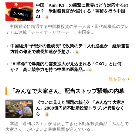
中国「Kimi K3」の衝撃に世界はどう対応するの
か？ 米財務長官が検討する「蒸留を行う中国
AI…
中国経済に精通する中国株投資の第一人者・田代尚機氏のプレ
ミアム連載「チャイナ・リサーチ」。中国企…
中国経済“予想外の低成長”で政策のテコ入れ必至か 経済運営
方針の修正で成長加速が予想さ…
“AI革命”で爆発的な需要拡大が見込まれる「CXO」とは何
か？ 高い競争力を持つ中国の医薬品…
一覧を見る
「みんなで大家さん」配当ストップ騒動の内幕
《ついに見えた問題の核心》「みんなで大家さ
ん」2000億円超不動産投資トラブル“異常なく
ら…
本誌『週刊ポスト』が追及してきた不動産投資商品「みんなで
大家さん」がいよいよ最終局面を迎えている…