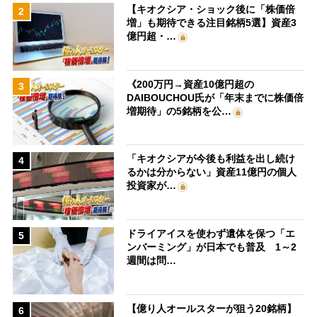
【キオクシア・ショック後に「株価倍
2
増」も期待できる注目銘柄5選】資産3
億円超・…
《200万円→資産10億円超の
3
DAIBOUCHOU氏が「年末までに株価倍
増期待」の5銘柄を公…
「キオクシアが今後も利益を出し続け
4
るかは分からない」資産11億円の個人
投資家が…
ドライアイスを使わず遺体を保つ「エ
5
ンバーミング」が日本でも普及 1～2
週間は問…
【億り人オールスターが狙う20銘柄】
6