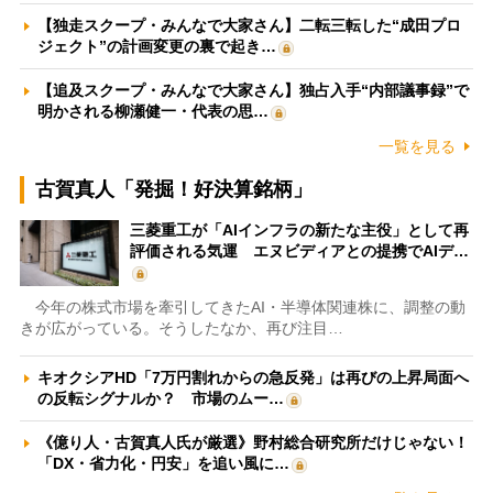
【独走スクープ・みんなで大家さん】二転三転した“成田プロ
ジェクト”の計画変更の裏で起き…
【追及スクープ・みんなで大家さん】独占入手“内部議事録”で
明かされる柳瀬健一・代表の思…
一覧を見る
古賀真人「発掘！好決算銘柄」
三菱重工が「AIインフラの新たな主役」として再
評価される気運 エヌビディアとの提携でAIデ…
今年の株式市場を牽引してきたAI・半導体関連株に、調整の動
きが広がっている。そうしたなか、再び注目…
キオクシアHD「7万円割れからの急反発」は再びの上昇局面へ
の反転シグナルか？ 市場のムー…
《億り人・古賀真人氏が厳選》野村総合研究所だけじゃない！
「DX・省力化・円安」を追い風に…