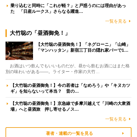
乗り込むと同時に「これが軽？」と戸惑うのには理由があっ
た 「日産ルークス」さらなる躍進…
一覧を見る
大竹聡の「昼酒御免！」
【大竹聡の昼酒御免！】「ネグローニ」「山崎」
「マンハッタン」新宿三丁目の隠れ家バーで1…
お酒はいつ飲んでもいいものだが、昼から飲むお酒にはまた格
別の味わいがある――。ライター・作家の大竹…
【大竹聡の昼酒御免！】今の若者は「なめろう」や「キヌカツ
ギ」を知らないって本当？ 昔の…
【大竹聡の昼酒御免！】京急線で多摩川越えて「川崎の大衆酒
場」へと昼酒旅 押し寄せるノス…
一覧を見る
著者・連載の一覧を見る