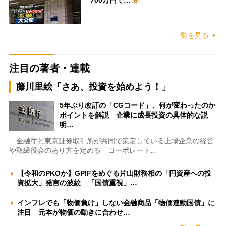
一覧を見る
注目の著者・連載
藤川里絵「さあ、投資を始めよう！」
5年ぶり改訂の「CGコード」、何が変わったのか
ポイントを解説 企業に成長投資の具体的な説
明…
金融庁と東京証券取引所が共同で策定している上場企業の経営
や取締役会のあり方を定める「コーポレート…
【令和のPKOか】GPIFをめぐる片山財務相の「円資産への投
資拡大」発言の波紋 「国債重視」…
インフレでも「物価負け」しない金融商品「物価連動国債」に
注目 元本が物価の動きに合わせ…