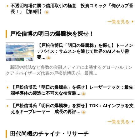
不透明相場に勝つ信用取引の極意 投資コミック「俺がカブ番
長！」【第9回】
一覧を見る
戸松信博の明日の爆騰株を探せ！
【戸松信博氏「明日の爆騰株」を探せ】トーメン
デバイス：サムスンを通じて世界のAIメモリ需
要…
新聞や雑誌など多数の金融メディアに出演するグローバルリン
クアドバイザーズ代表の戸松信博氏が、最新…
【戸松信博氏「明日の爆騰株」を探せ】レーザーテック：最先
端半導体の製造に不可欠な検査装…
【戸松信博氏「明日の爆騰株」を探せ】TDK：AIインフラを支
えるキープレーヤー 成長の再評…
一覧を見る
田代尚機のチャイナ・リサーチ