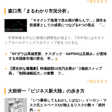
一覧を見る
森口亮「まるわかり市況分析」
「キオクシア急落で含み損が膨らんで…」損失を
投資家としての成長につなげる4つの視点 「…
半導体株を中心に相場の調整色が強まり、7月中旬にはキオク
シアホールディングスがストップ安をつけるな…
「NYダウは高値更新、ナスダック・S&P500は足踏み」が意味
する米国株市場の変化 半…
【歴史的な爆騰劇】時価総額10兆円企業が「2連続ストップ
高」「制限値幅拡大」の衝撃 フ…
一覧を見る
大前研一「ビジネス新大陸」の歩き方
「いつ暴発してもおかしくはない」イーロン・マ
スク氏とスペースXが抱えるリスクの数々「絶対
的…