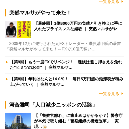
一覧を見る
突然マルサがやって来た！
【最終回】1億6000万円の負債と引き換えに手に
入れたプライスレスな経験 ｜ 突然マルサがや…
2009年12月に発行された元FXトレーダー・磯貝清明氏の著書
『突然マルサがやって来た！～FXで10億円稼い…
【第9回】もう一度FXでリベンジ！ 種銭は差し押さえを免れ
た”ヒミツのお金” ｜ 突然マルサ…
【第8回】年利はなんと14.6％！ 毎日5万円超の延滞税が積み
上がっていく ｜ 突然マルサ…
一覧を見る
河合雅司「人口減少ニッポンの活路」
【「警察官離れ」に歯止めはかかるか？】警察庁
が本気で取り組む「警察組織の構造改革」 実
現…