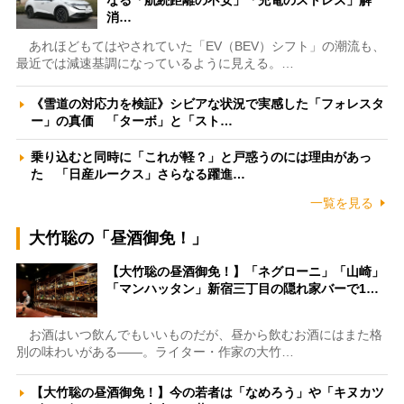
消…
あれほどもてはやされていた「EV（BEV）シフト」の潮流も、
最近では減速基調になっているように見える。…
《雪道の対応力を検証》シビアな状況で実感した「フォレスタ
ー」の真価 「ターボ」と「スト…
乗り込むと同時に「これが軽？」と戸惑うのには理由があっ
た 「日産ルークス」さらなる躍進…
一覧を見る
大竹聡の「昼酒御免！」
【大竹聡の昼酒御免！】「ネグローニ」「山崎」
「マンハッタン」新宿三丁目の隠れ家バーで1…
お酒はいつ飲んでもいいものだが、昼から飲むお酒にはまた格
別の味わいがある――。ライター・作家の大竹…
【大竹聡の昼酒御免！】今の若者は「なめろう」や「キヌカツ