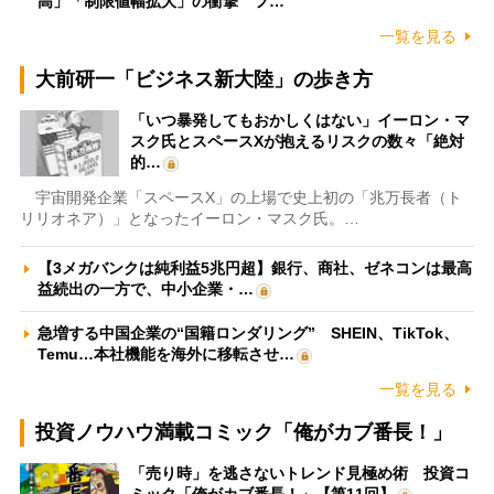
高」「制限値幅拡大」の衝撃 フ…
一覧を見る
大前研一「ビジネス新大陸」の歩き方
「いつ暴発してもおかしくはない」イーロン・マ
スク氏とスペースXが抱えるリスクの数々「絶対
的…
宇宙開発企業「スペースX」の上場で史上初の「兆万長者（ト
リリオネア）」となったイーロン・マスク氏。…
【3メガバンクは純利益5兆円超】銀行、商社、ゼネコンは最高
益続出の一方で、中小企業・…
急増する中国企業の“国籍ロンダリング” SHEIN、TikTok、
Temu…本社機能を海外に移転させ…
一覧を見る
投資ノウハウ満載コミック「俺がカブ番長！」
「売り時」を逃さないトレンド見極め術 投資コ
ミック「俺がカブ番長！」【第11回】