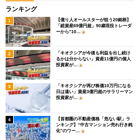
ランキング
【億り人オールスターが狙う20銘柄】
1
「総資産69億円超」90歳現役トレーダ
ーから“10…
「キオクシアが今後も利益を出し続け
2
るかは分からない」資産11億円の個人
投資家が…
「キオクシアが再び株価10万円になる
3
日は遠い」資産3億円超のサラリーマン
投資家が…
【首都圏の不動産価格「危ない駅」ラ
4
ンキング】“中古マンション売れ行き鈍
化”のワー…