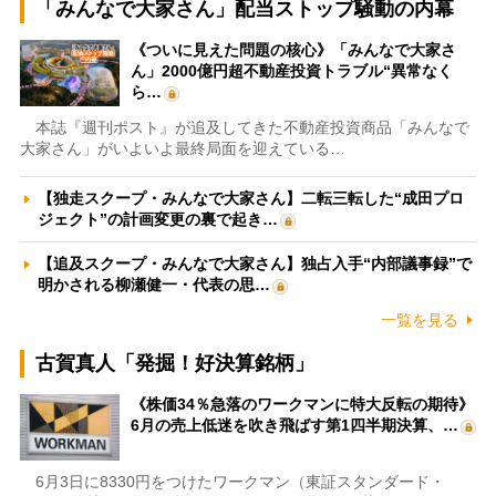
「みんなで大家さん」配当ストップ騒動の内幕
《ついに見えた問題の核心》「みんなで大家さ
ん」2000億円超不動産投資トラブル“異常なく
ら…
本誌『週刊ポスト』が追及してきた不動産投資商品「みんなで
大家さん」がいよいよ最終局面を迎えている…
【独走スクープ・みんなで大家さん】二転三転した“成田プロ
ジェクト”の計画変更の裏で起き…
【追及スクープ・みんなで大家さん】独占入手“内部議事録”で
明かされる柳瀬健一・代表の思…
一覧を見る
古賀真人「発掘！好決算銘柄」
《株価34％急落のワークマンに特大反転の期待》
6月の売上低迷を吹き飛ばす第1四半期決算、…
6月3日に8330円をつけたワークマン（東証スタンダード・