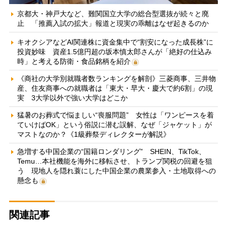
京都大・神戸大など、難関国立大学の総合型選抜が続々と廃
止 「推薦入試の拡大」報道と現実の乖離はなぜ起きるのか
キオクシアなどAI関連株に資金集中で“割安になった成長株”に
投資妙味 資産1.5億円超の坂本慎太郎さんが「絶好の仕込み
時」と考える防衛・食品銘柄を紹介
《商社の大学別就職者数ランキングを解剖》三菱商事、三井物
産、住友商事への就職者は「東大・早大・慶大で約6割」の現
実 3大学以外で強い大学はどこか
猛暑のお葬式で悩ましい“喪服問題” 女性は「ワンピースを着
ていけばOK」という俗説に潜む誤解、なぜ「ジャケット」が
マストなのか？《1級葬祭ディレクターが解説》
急増する中国企業の“国籍ロンダリング” SHEIN、TikTok、
Temu…本社機能を海外に移転させ、トランプ関税の回避を狙
う 現地人を隠れ蓑にした中国企業の農業参入・土地取得への
懸念も
関連記事