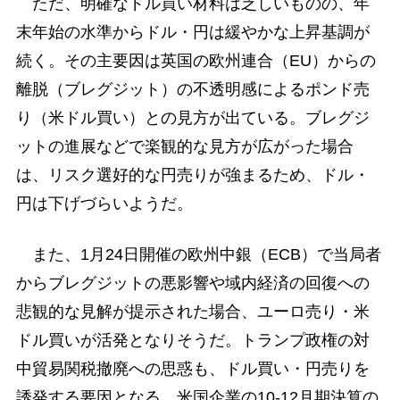
ただ、明確なドル買い材料は乏しいものの、年
末年始の水準からドル・円は緩やかな上昇基調が
続く。その主要因は英国の欧州連合（EU）からの
離脱（ブレグジット）の不透明感によるポンド売
り（米ドル買い）との見方が出ている。ブレグジ
ットの進展などで楽観的な見方が広がった場合
は、リスク選好的な円売りが強まるため、ドル・
円は下げづらいようだ。
また、1月24日開催の欧州中銀（ECB）で当局者
からブレグジットの悪影響や域内経済の回復への
悲観的な見解が提示された場合、ユーロ売り・米
ドル買いが活発となりそうだ。トランプ政権の対
中貿易関税撤廃への思惑も、ドル買い・円売りを
誘発する要因となる。米国企業の10-12月期決算の