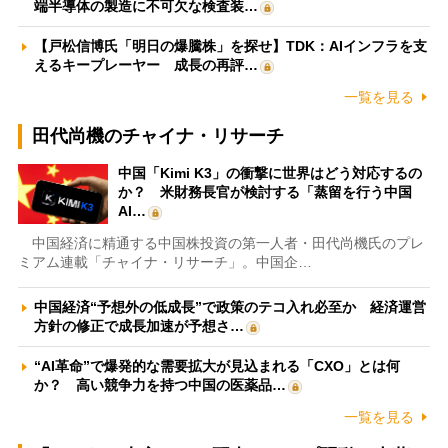
端半導体の製造に不可欠な検査装…
【戸松信博氏「明日の爆騰株」を探せ】TDK：AIインフラを支
えるキープレーヤー 成長の再評…
一覧を見る
田代尚機のチャイナ・リサーチ
中国「Kimi K3」の衝撃に世界はどう対応するの
か？ 米財務長官が検討する「蒸留を行う中国
AI…
中国経済に精通する中国株投資の第一人者・田代尚機氏のプレ
ミアム連載「チャイナ・リサーチ」。中国企…
中国経済“予想外の低成長”で政策のテコ入れ必至か 経済運営
方針の修正で成長加速が予想さ…
“AI革命”で爆発的な需要拡大が見込まれる「CXO」とは何
か？ 高い競争力を持つ中国の医薬品…
一覧を見る