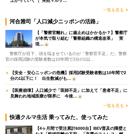
上がっていく ｜ 突然マルサ…
一覧を見る
河合雅司「人口減少ニッポンの活路」
【「警察官離れ」に歯止めはかかるか？】警察庁
が本気で取り組む「警察組織の構造改革」 実
現…
警察庁が目下、頭を悩ませているのが「警察官不足」だ。警察
官の採用試験の受験者数は10年間で2分の1以…
【安全・安心ニッポンの危機】採用試験受験者数は10年間で2
分の1以下に！ 出生数減がも…
【医療崩壊】人口減少で「医師不足」に加えて「患者不足」に
見舞われ地域医療が限界に 今後…
一覧を見る
快適クルマ生活 乗ってみた、使ってみた
【4ヶ月間で受注累計6000台】BEV普及の障壁と
なる「航続距離の不安」「充電のストレス」解