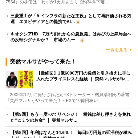
7564）の株価は、わずか1カ月あまりで約34％下落…
三菱重工が「AIインフラの新たな主役」として再評価される気
運 エヌビディアとの提携でAI…
キオクシアHD「7万円割れからの急反発」は再びの上昇局面へ
の反転シグナルか？ 市場のムー…
一覧を見る
突然マルサがやって来た！
【最終回】1億6000万円の負債と引き換えに手に
入れたプライスレスな経験 ｜ 突然マルサがや…
2009年12月に発行された元FXトレーダー・磯貝清明氏の著書
『突然マルサがやって来た！～FXで10億円稼い…
【第9回】もう一度FXでリベンジ！ 種銭は差し押さえを免れ
た”ヒミツのお金” ｜ 突然マルサ…
【第8回】年利はなんと14.6％！ 毎日5万円超の延滞税が積み