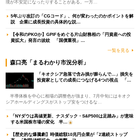
境が不安定になったりすることがある。一方…
5年ぶり改訂の「CGコード」、何が変わったのかポイントを解
説 企業に成長投資の具体的な説…
【令和のPKOか】GPIFをめぐる片山財務相の「円資産への投
資拡大」発言の波紋 「国債重視」…
一覧を見る
森口亮「まるわかり市況分析」
「キオクシア急落で含み損が膨らんで…」損失を
投資家としての成長につなげる4つの視点 「…
半導体株を中心に相場の調整色が強まり、7月中旬にはキオク
シアホールディングスがストップ安をつけるな…
「NYダウは高値更新、ナスダック・S&P500は足踏み」が意味
する米国株市場の変化 半…
【歴史的な爆騰劇】時価総額10兆円企業が「2連続ストップ