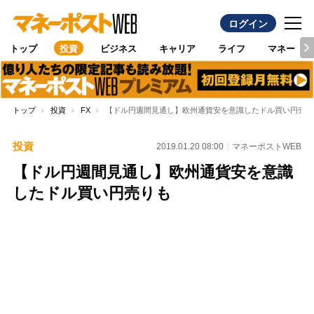
ログイン
トップ
投資
ビジネス
キャリア
ライフ
マネー
トップ
投資
FX
【ドル円週間見通し】欧州通貨安を意識したドル買い円売り
投資
2019.01.20 08:00
マネーポストWEB
【ドル円週間見通し】欧州通貨安を意識
したドル買い円売りも
Loaded
:
97.10%
/
Unmute