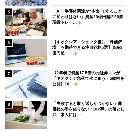
「AI・半導体関連が“本命”であること
5
に変わりはない」資産20億円超の90歳
現役トレー…
【キオクシア・ショック後に「株価倍
6
増」も期待できる注目銘柄5選】資産3
億円超・…
《2年弱で資産17.5倍の元証券マンが
7
「キオクシア急落で次に狙う」5銘柄を
公開》10…
「失敗すると取り返しがつかない」葬
8
儀社の手を借りない「DIY葬」の落とし
穴 素人には…