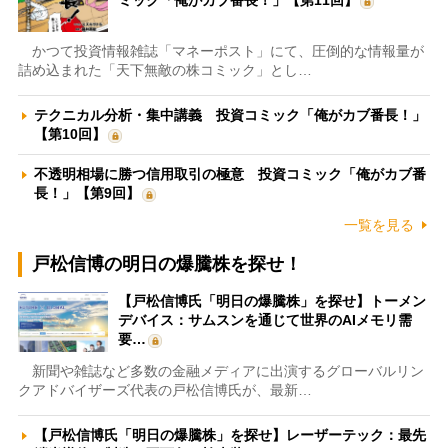
かつて投資情報雑誌「マネーポスト」にて、圧倒的な情報量が
詰め込まれた「天下無敵の株コミック」とし…
テクニカル分析・集中講義 投資コミック「俺がカブ番長！」
【第10回】
不透明相場に勝つ信用取引の極意 投資コミック「俺がカブ番
長！」【第9回】
一覧を見る
戸松信博の明日の爆騰株を探せ！
【戸松信博氏「明日の爆騰株」を探せ】トーメン
デバイス：サムスンを通じて世界のAIメモリ需
要…
新聞や雑誌など多数の金融メディアに出演するグローバルリン
クアドバイザーズ代表の戸松信博氏が、最新…
【戸松信博氏「明日の爆騰株」を探せ】レーザーテック：最先