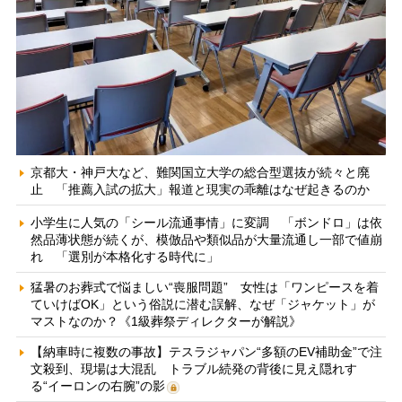
京都大・神戸大など、難関国立大学の総合型選抜が続々と廃
止 「推薦入試の拡大」報道と現実の乖離はなぜ起きるのか
小学生に人気の「シール流通事情」に変調 「ボンドロ」は依
然品薄状態が続くが、模倣品や類似品が大量流通し一部で値崩
れ 「選別が本格化する時代に」
猛暑のお葬式で悩ましい“喪服問題” 女性は「ワンピースを着
ていけばOK」という俗説に潜む誤解、なぜ「ジャケット」が
マストなのか？《1級葬祭ディレクターが解説》
【納車時に複数の事故】テスラジャパン“多額のEV補助金”で注
文殺到、現場は大混乱 トラブル続発の背後に見え隠れす
る“イーロンの右腕”の影