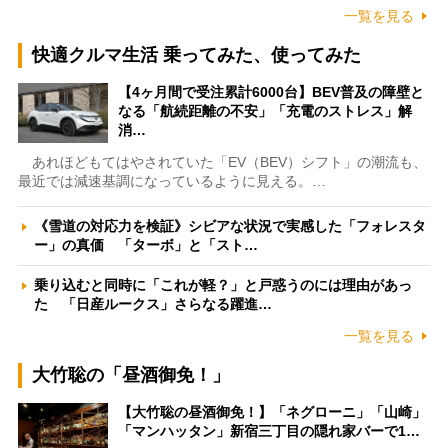
一覧を見る
快適クルマ生活 乗ってみた、使ってみた
【4ヶ月間で受注累計6000台】BEV普及の障壁と
なる「航続距離の不安」「充電のストレス」解
消…
あれほどもてはやされていた「EV（BEV）シフト」の潮流も、
最近では減速基調になっているように見える。…
《雪道の対応力を検証》シビアな状況で実感した「フォレスタ
ー」の真価 「ターボ」と「スト…
乗り込むと同時に「これが軽？」と戸惑うのには理由があっ
た 「日産ルークス」さらなる躍進…
一覧を見る
大竹聡の「昼酒御免！」
【大竹聡の昼酒御免！】「ネグローニ」「山崎」
「マンハッタン」新宿三丁目の隠れ家バーで1…