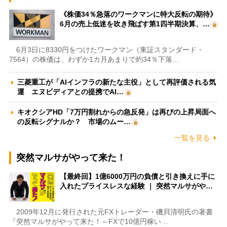
《株価34％急落のワークマンに特大反転の期待》
6月の売上低迷を吹き飛ばす第1四半期決算、…
6月3日に8330円をつけたワークマン（東証スタンダード・
7564）の株価は、わずか1カ月あまりで約34％下落…
三菱重工が「AIインフラの新たな主役」として再評価される気
運 エヌビディアとの提携でAI…
キオクシアHD「7万円割れからの急反発」は再びの上昇局面へ
の反転シグナルか？ 市場のムー…
一覧を見る
突然マルサがやって来た！
【最終回】1億6000万円の負債と引き換えに手に
入れたプライスレスな経験 ｜ 突然マルサがや…
2009年12月に発行された元FXトレーダー・磯貝清明氏の著書
『突然マルサがやって来た！～FXで10億円稼い…