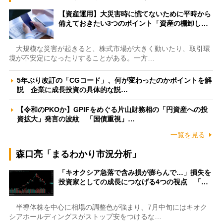
【資産運用】大災害時に慌てないために平時から
備えておきたい3つのポイント「資産の棚卸し…
大規模な災害が起きると、株式市場が大きく動いたり、取引環
境が不安定になったりすることがある。一方…
5年ぶり改訂の「CGコード」、何が変わったのかポイントを解
説 企業に成長投資の具体的な説…
【令和のPKOか】GPIFをめぐる片山財務相の「円資産への投
資拡大」発言の波紋 「国債重視」…
一覧を見る
森口亮「まるわかり市況分析」
「キオクシア急落で含み損が膨らんで…」損失を
投資家としての成長につなげる4つの視点 「…
半導体株を中心に相場の調整色が強まり、7月中旬にはキオク
シアホールディングスがストップ安をつけるな…