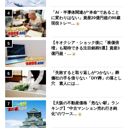
「AI・半導体関連が“本命”であること
4
に変わりはない」資産20億円超の90歳
現役トレー…
【キオクシア・ショック後に「株価倍
5
増」も期待できる注目銘柄5選】資産3
億円超・…
「失敗すると取り返しがつかない」葬
6
儀社の手を借りない「DIY葬」の落とし
穴 素人には…
【大阪の不動産価格「危ない駅」ラン
7
キング】“中古マンション売れ行き鈍
化”のワース…