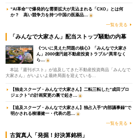
“AI革命”で爆発的な需要拡大が見込まれる「CXO」とは何
か？ 高い競争力を持つ中国の医薬品…
一覧を見る
「みんなで大家さん」配当ストップ騒動の内幕
《ついに見えた問題の核心》「みんなで大家さ
ん」2000億円超不動産投資トラブル“異常なく
ら…
本誌『週刊ポスト』が追及してきた不動産投資商品「みんなで
大家さん」がいよいよ最終局面を迎えている…
【独走スクープ・みんなで大家さん】二転三転した“成田プロ
ジェクト”の計画変更の裏で起き…
【追及スクープ・みんなで大家さん】独占入手“内部議事録”で
明かされる柳瀬健一・代表の思…
一覧を見る
古賀真人「発掘！好決算銘柄」