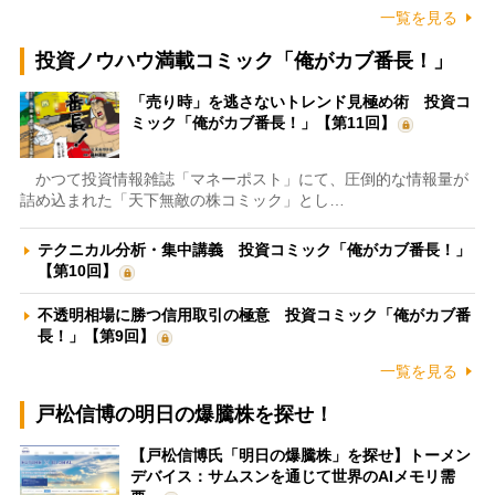
一覧を見る
投資ノウハウ満載コミック「俺がカブ番長！」
「売り時」を逃さないトレンド見極め術 投資コ
ミック「俺がカブ番長！」【第11回】
かつて投資情報雑誌「マネーポスト」にて、圧倒的な情報量が
詰め込まれた「天下無敵の株コミック」とし…
テクニカル分析・集中講義 投資コミック「俺がカブ番長！」
【第10回】
不透明相場に勝つ信用取引の極意 投資コミック「俺がカブ番
長！」【第9回】
一覧を見る
戸松信博の明日の爆騰株を探せ！
【戸松信博氏「明日の爆騰株」を探せ】トーメン
デバイス：サムスンを通じて世界のAIメモリ需