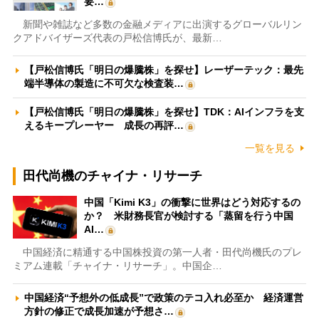
要…
新聞や雑誌など多数の金融メディアに出演するグローバルリン
クアドバイザーズ代表の戸松信博氏が、最新…
【戸松信博氏「明日の爆騰株」を探せ】レーザーテック：最先
端半導体の製造に不可欠な検査装…
【戸松信博氏「明日の爆騰株」を探せ】TDK：AIインフラを支
えるキープレーヤー 成長の再評…
一覧を見る
田代尚機のチャイナ・リサーチ
中国「Kimi K3」の衝撃に世界はどう対応するの
か？ 米財務長官が検討する「蒸留を行う中国
AI…
中国経済に精通する中国株投資の第一人者・田代尚機氏のプレ
ミアム連載「チャイナ・リサーチ」。中国企…
中国経済“予想外の低成長”で政策のテコ入れ必至か 経済運営
方針の修正で成長加速が予想さ…