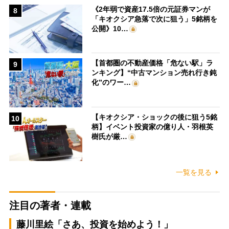
《2年弱で資産17.5倍の元証券マンが
8
「キオクシア急落で次に狙う」5銘柄を
公開》10…
【首都圏の不動産価格「危ない駅」ラ
9
ンキング】“中古マンション売れ行き鈍
化”のワー…
【キオクシア・ショックの後に狙う5銘
10
柄】イベント投資家の億り人・羽根英
樹氏が厳…
一覧を見る
注目の著者・連載
藤川里絵「さあ、投資を始めよう！」