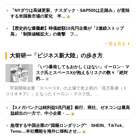
「NYダウは高値更新、ナスダック・S&P500は足踏み」が意味
する米国株市場の変化 半…
【歴史的な爆騰劇】時価総額10兆円企業が「2連続ストップ
高」「制限値幅拡大」の衝撃 フ…
一覧を見る
大前研一「ビジネス新大陸」の歩き方
「いつ暴発してもおかしくはない」イーロン・マ
スク氏とスペースXが抱えるリスクの数々「絶対
的…
宇宙開発企業「スペースX」の上場で史上初の「兆万長者（ト
リリオネア）」となったイーロン・マスク氏。…
【3メガバンクは純利益5兆円超】銀行、商社、ゼネコンは最高
益続出の一方で、中小企業・…
急増する中国企業の“国籍ロンダリング” SHEIN、TikTok、
Temu…本社機能を海外に移転させ…