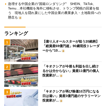
急増する中国企業の“国籍ロンダリング” SHEIN、TikTok、
Temu…本社機能を海外に移転させ、トランプ関税の回避を狙
う 現地人を隠れ蓑にした中国企業の農業参入・土地取得への
懸念も
ランキング
【億り人オールスターが狙う20銘柄】
1
「総資産69億円超」90歳現役トレーダ
ーから“10…
「キオクシアが今後も利益を出し続け
2
るかは分からない」資産11億円の個人
投資家が…
「キオクシアが再び株価10万円になる
3
日は遠い」資産3億円超のサラリーマン
投資家が…