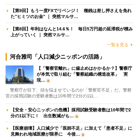
【第9回】もう一度FXでリベンジ！ 種銭は差し押さえを免れ
た”ヒミツのお金” ｜ 突然マルサ…
【第8回】年利はなんと14.6％！ 毎日5万円超の延滞税が積み
上がっていく ｜ 突然マルサ…
一覧を見る
河合雅司「人口減少ニッポンの活路」
【「警察官離れ」に歯止めはかかるか？】警察庁
が本気で取り組む「警察組織の構造改革」 実
現…
警察庁が目下、頭を悩ませているのが「警察官不足」だ。警察
官の採用試験の受験者数は10年間で2分の1以…
【安全・安心ニッポンの危機】採用試験受験者数は10年間で2
分の1以下に！ 出生数減がも…
【医療崩壊】人口減少で「医師不足」に加えて「患者不足」に
見舞われ地域医療が限界に 今後…