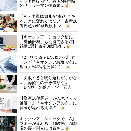
になる日は遠い」資産3億円超
のサラリーマン投資家…
「AI・半導体関連が“本命”であ
ることに変わりはない」資産20
億円超の90歳現役トレ…
【キオクシア・ショック後に
「株価倍増」も期待できる注目
銘柄5選】資産3億円超…
《2年弱で資産17.5倍の元証券
マンが「キオクシア急落で次に
狙う」5銘柄を公開》1…
「失敗すると取り返しがつかな
い」葬儀社の手を借りない
「DIY葬」の落とし穴 素人
に…
【資産10億円超・かんちさんが
厳選！】「キオクシアの次」に
資金が流れる期待の…
キオクシア・ショックで「次に
マネーが流れる」16銘柄 AI相
場の裏で割安に放置さ…