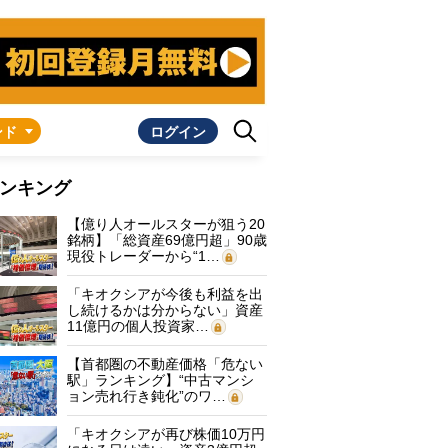
ンド
ログイン
ンキング
【億り人オールスターが狙う20
銘柄】「総資産69億円超」90歳
現役トレーダーから“1…
「キオクシアが今後も利益を出
し続けるかは分からない」資産
11億円の個人投資家…
【首都圏の不動産価格「危ない
駅」ランキング】“中古マンシ
ョン売れ行き鈍化”のワ…
「キオクシアが再び株価10万円