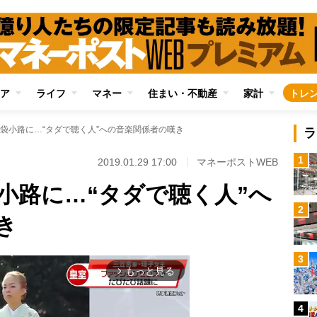
ア
ライフ
マネー
住まい・不動産
家計
トレ
袋小路に…“タダで聴く人”への音楽関係者の嘆き
ラ
1
2019.01.29 17:00
マネーポストWEB
小路に…“タダで聴く人”へ
2
き
3
もっと見る
arrow_forward_ios
4