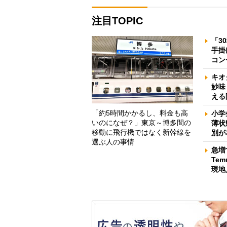
注目TOPIC
「3
手掛
コン
キオ
妙味
える
「約5時間かかるし、料金も高
小学
いのになぜ？」東京～博多間の
薄状
移動に飛行機ではなく新幹線を
別が
選ぶ人の事情
急増
Te
現地