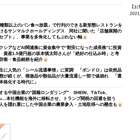
【お
202
0種類以上のパン食べ放題」で行列のできる新形態レストランを
けるサンマルクホールディングス 同社に聞いた「店舗展開の
セプト」、事業を多角化してもぶれない軸
クシアなどAI関連株に資金集中で“割安になった成長株”に投資
 資産1.5億円超の坂本慎太郎さんが「絶好の仕込み時」と考
防衛・食品銘柄を紹介
生に人気の「シール流通事情」に変調 「ボンドロ」は依然品
態が続くが、模倣品や類似品が大量流通し一部で値崩れ 「選
本格化する時代に」
する中国企業の“国籍ロンダリング” SHEIN、TikTok、
mu…本社機能を海外に移転させ、トランプ関税の回避を狙う
人を隠れ蓑にした中国企業の農業参入・土地取得への懸念も