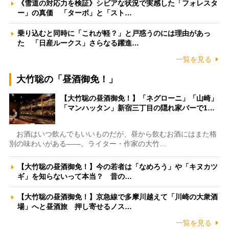
《雪道の対応力を検証》シビアな状況で実感した「フォレスタ
ー」の真価 「ターボ」と「スト…
乗り込むと同時に「これが軽？」と戸惑うのには理由があっ
た 「日産ルークス」さらなる躍進…
一覧を見る
大竹聡の「昼酒御免！」
【大竹聡の昼酒御免！】「ネグローニ」「山崎」
「マンハッタン」新宿三丁目の隠れ家バーで1…
お酒はいつ飲んでもいいものだが、昼から飲むお酒にはまた格
別の味わいがある――。ライター・作家の大竹…
【大竹聡の昼酒御免！】今の若者は「なめろう」や「キヌカツ
ギ」を知らないって本当？ 昔の…
【大竹聡の昼酒御免！】京急線で多摩川越えて「川崎の大衆酒
場」へと昼酒旅 押し寄せるノス…
一覧を見る