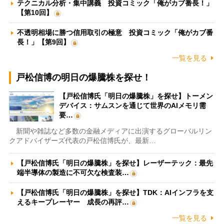
テクニカル分析・集中講義 投資コミック「俺がカブ番長！」
【第10回】
不透明相場に勝つ信用取引の極意 投資コミック「俺がカブ番
長！」【第9回】
一覧を見る
戸松信博の明日の爆騰株を探せ！
【戸松信博氏「明日の爆騰株」を探せ】トーメン
デバイス：サムスンを通じて世界のAIメモリ需
要…
新聞や雑誌など多数の金融メディアに出演するグローバルリン
クアドバイザーズ代表の戸松信博氏が、最新…
【戸松信博氏「明日の爆騰株」を探せ】レーザーテック：最先
端半導体の製造に不可欠な検査装…
【戸松信博氏「明日の爆騰株」を探せ】TDK：AIインフラを支
えるキープレーヤー 成長の再評…
一覧を見る