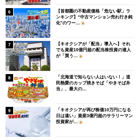
【首都圏の不動産価格「危ない駅」ラ
6
ンキング】“中古マンション売れ行き鈍
化”のワー…
【キオクシアが「配当」導入へ】それ
7
でも資産10億円超の配当株投資の達人
が「買う…
「北海道で知らない人はいない！」道
8
民熱愛のカップ焼きそば「やきそば弁
当」、最大の…
「キオクシアが再び株価10万円になる
9
日は遠い」資産3億円超のサラリーマン
投資家が…