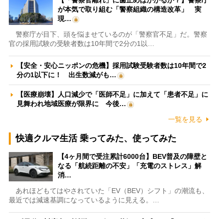
【「警察官離れ」に歯止めはかかるか？】警察庁
が本気で取り組む「警察組織の構造改革」 実
現…
警察庁が目下、頭を悩ませているのが「警察官不足」だ。警察
官の採用試験の受験者数は10年間で2分の1以…
【安全・安心ニッポンの危機】採用試験受験者数は10年間で2
分の1以下に！ 出生数減がも…
【医療崩壊】人口減少で「医師不足」に加えて「患者不足」に
見舞われ地域医療が限界に 今後…
一覧を見る
快適クルマ生活 乗ってみた、使ってみた
【4ヶ月間で受注累計6000台】BEV普及の障壁と
なる「航続距離の不安」「充電のストレス」解
消…
あれほどもてはやされていた「EV（BEV）シフト」の潮流も、
最近では減速基調になっているように見える。…