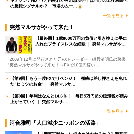
キオクシアHD「7万円割れからの急反発」は再びの上昇局面へ
の反転シグナルか？ 市場のムー…
一覧を見る
突然マルサがやって来た！
【最終回】1億6000万円の負債と引き換えに手に
入れたプライスレスな経験 ｜ 突然マルサがや…
2009年12月に発行された元FXトレーダー・磯貝清明氏の著書
『突然マルサがやって来た！～FXで10億円稼い…
【第9回】もう一度FXでリベンジ！ 種銭は差し押さえを免れ
た”ヒミツのお金” ｜ 突然マルサ…
【第8回】年利はなんと14.6％！ 毎日5万円超の延滞税が積み
上がっていく ｜ 突然マルサ…
一覧を見る
河合雅司「人口減少ニッポンの活路」