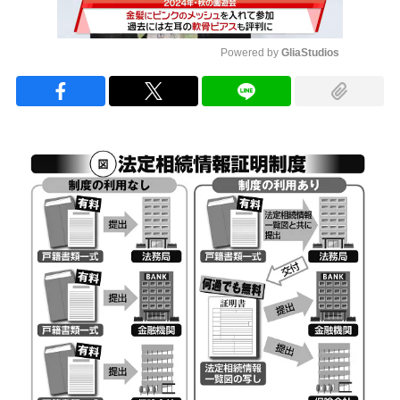
Powered by 
GliaStudios
Mute