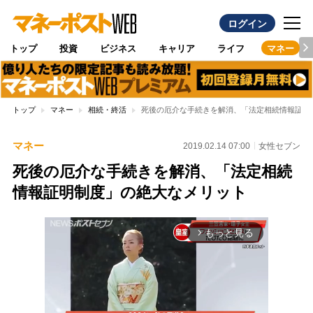
ログイン
トップ
投資
ビジネス
キャリア
ライフ
マネー
トップ
マネー
相続・終活
死後の厄介な手続きを解消、「法定相続情報証明
マネー
2019.02.14 07:00
女性セブン
死後の厄介な手続きを解消、「法定相続
情報証明制度」の絶大なメリット
もっと見る
arrow_forward_ios