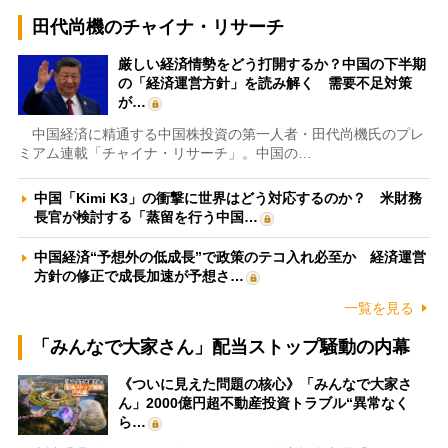
田代尚機のチャイナ・リサーチ
厳しい経済情勢をどう打開するか？中国の下半期
の「経済運営方針」を読み解く 需要不足対策
が…
中国経済に精通する中国株投資の第一人者・田代尚機氏のプレ
ミアム連載「チャイナ・リサーチ」。中国の…
中国「Kimi K3」の衝撃に世界はどう対応するのか？ 米財務
長官が検討する「蒸留を行う中国…
中国経済“予想外の低成長”で政策のテコ入れ必至か 経済運営
方針の修正で成長加速が予想さ…
一覧を見る
「みんなで大家さん」配当ストップ騒動の内幕
《ついに見えた問題の核心》「みんなで大家さ
ん」2000億円超不動産投資トラブル“異常なく
ら…