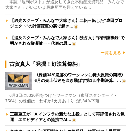
本誌『週刊ポスト』が追及してきた不動産投資商品「みんなで
大家さん」がいよいよ最終局面を迎えている…
【独走スクープ・みんなで大家さん】二転三転した“成田プロ
ジェクト”の計画変更の裏で起き…
【追及スクープ・みんなで大家さん】独占入手“内部議事録”で
明かされる柳瀬健一・代表の思…
一覧を見る
古賀真人「発掘！好決算銘柄」
《株価34％急落のワークマンに特大反転の期待》
6月の売上低迷を吹き飛ばす第1四半期決算、…
6月3日に8330円をつけたワークマン（東証スタンダード・
7564）の株価は、わずか1カ月あまりで約34％下落…
三菱重工が「AIインフラの新たな主役」として再評価される気
運 エヌビディアとの提携でAI…