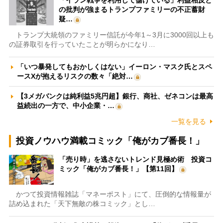
「イラン戦争を利用して儲けている」利益相反と
の批判が強まるトランプファミリーの不正蓄財
疑…
トランプ大統領のファミリー信託が今年1～3月に3000回以上も
の証券取引を行っていたことが明らかになり…
「いつ暴発してもおかしくはない」イーロン・マスク氏とスペ
ースXが抱えるリスクの数々「絶対…
【3メガバンクは純利益5兆円超】銀行、商社、ゼネコンは最高
益続出の一方で、中小企業・…
一覧を見る
投資ノウハウ満載コミック「俺がカブ番長！」
「売り時」を逃さないトレンド見極め術 投資コ
ミック「俺がカブ番長！」【第11回】
かつて投資情報雑誌「マネーポスト」にて、圧倒的な情報量が
詰め込まれた「天下無敵の株コミック」とし…