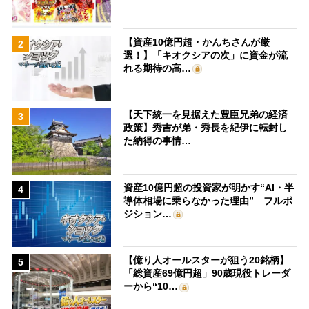
【資産10億円超・かんちさんが厳
2
選！】「キオクシアの次」に資金が流
れる期待の高…
【天下統一を見据えた豊臣兄弟の経済
3
政策】秀吉が弟・秀長を紀伊に転封し
た納得の事情…
資産10億円超の投資家が明かす“AI・半
4
導体相場に乗らなかった理由” フルポ
ジション…
【億り人オールスターが狙う20銘柄】
5
「総資産69億円超」90歳現役トレーダ
ーから“10…