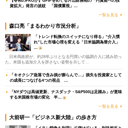
【令和のPKOか】GPIFをめぐる片山財務相の「円資産への投
資拡大」発言の波紋 「国債重視」…
一覧を見る
森口亮「まるわかり市況分析」
「トレンド転換のスイッチになり得る」“介入慣
れ”した市場心理を変える「日米協調為替介入」
…
日米両政府が、約28年ぶりとなる円買いの協調介入に踏み切っ
た。米国も追加介入を辞さない姿勢を示して…
「キオクシア急落で含み損が膨らんで…」損失を投資家として
の成長につなげる4つの視点 …
「NYダウは高値更新、ナスダック・S&P500は足踏み」が意味
する米国株市場の変化 半…
一覧を見る
大前研一「ビジネス新大陸」の歩き方