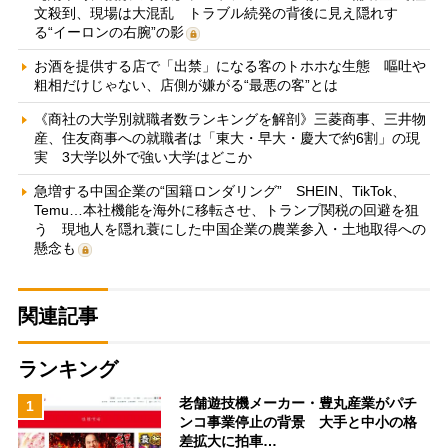
文殺到、現場は大混乱 トラブル続発の背後に見え隠れす
る“イーロンの右腕”の影
お酒を提供する店で「出禁」になる客のトホホな生態 嘔吐や
粗相だけじゃない、店側が嫌がる“最悪の客”とは
《商社の大学別就職者数ランキングを解剖》三菱商事、三井物
産、住友商事への就職者は「東大・早大・慶大で約6割」の現
実 3大学以外で強い大学はどこか
急増する中国企業の“国籍ロンダリング” SHEIN、TikTok、
Temu…本社機能を海外に移転させ、トランプ関税の回避を狙
う 現地人を隠れ蓑にした中国企業の農業参入・土地取得への
懸念も
関連記事
ランキング
老舗遊技機メーカー・豊丸産業がパチ
1
ンコ事業停止の背景 大手と中小の格
差拡大に拍車…