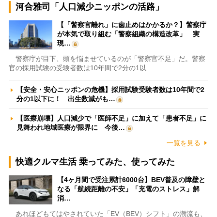
河合雅司「人口減少ニッポンの活路」
【「警察官離れ」に歯止めはかかるか？】警察庁
が本気で取り組む「警察組織の構造改革」 実
現…
警察庁が目下、頭を悩ませているのが「警察官不足」だ。警察
官の採用試験の受験者数は10年間で2分の1以…
【安全・安心ニッポンの危機】採用試験受験者数は10年間で2
分の1以下に！ 出生数減がも…
【医療崩壊】人口減少で「医師不足」に加えて「患者不足」に
見舞われ地域医療が限界に 今後…
一覧を見る
快適クルマ生活 乗ってみた、使ってみた
【4ヶ月間で受注累計6000台】BEV普及の障壁と
なる「航続距離の不安」「充電のストレス」解
消…
あれほどもてはやされていた「EV（BEV）シフト」の潮流も、