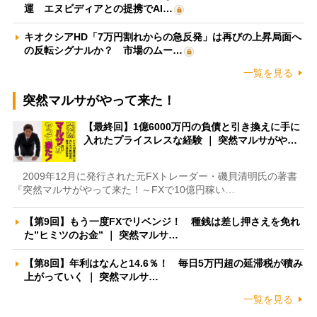
運 エヌビディアとの提携でAI…
キオクシアHD「7万円割れからの急反発」は再びの上昇局面へ
の反転シグナルか？ 市場のムー…
一覧を見る
突然マルサがやって来た！
【最終回】1億6000万円の負債と引き換えに手に
入れたプライスレスな経験 ｜ 突然マルサがや…
2009年12月に発行された元FXトレーダー・磯貝清明氏の著書
『突然マルサがやって来た！～FXで10億円稼い…
【第9回】もう一度FXでリベンジ！ 種銭は差し押さえを免れ
た”ヒミツのお金” ｜ 突然マルサ…
【第8回】年利はなんと14.6％！ 毎日5万円超の延滞税が積み
上がっていく ｜ 突然マルサ…
一覧を見る