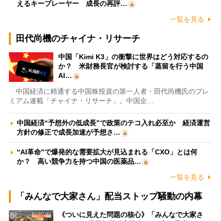
えるキープレーヤー 成長の再評…
一覧を見る
田代尚機のチャイナ・リサーチ
中国「Kimi K3」の衝撃に世界はどう対応するの
か？ 米財務長官が検討する「蒸留を行う中国
AI…
中国経済に精通する中国株投資の第一人者・田代尚機氏のプレ
ミアム連載「チャイナ・リサーチ」。中国企…
中国経済“予想外の低成長”で政策のテコ入れ必至か 経済運営
方針の修正で成長加速が予想さ…
“AI革命”で爆発的な需要拡大が見込まれる「CXO」とは何
か？ 高い競争力を持つ中国の医薬品…
一覧を見る
「みんなで大家さん」配当ストップ騒動の内幕
《ついに見えた問題の核心》「みんなで大家さ