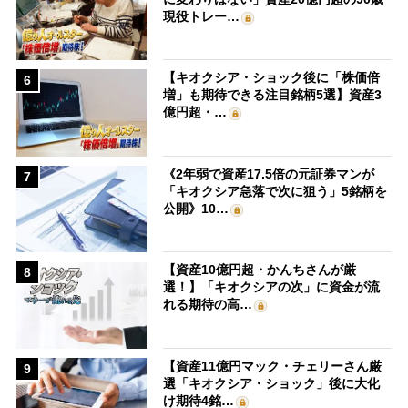
現役トレー…
【キオクシア・ショック後に「株価倍
6
増」も期待できる注目銘柄5選】資産3
億円超・…
《2年弱で資産17.5倍の元証券マンが
7
「キオクシア急落で次に狙う」5銘柄を
公開》10…
【資産10億円超・かんちさんが厳
8
選！】「キオクシアの次」に資金が流
れる期待の高…
【資産11億円マック・チェリーさん厳
9
選「キオクシア・ショック」後に大化
け期待4銘…