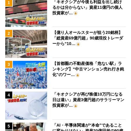
「キオクシアが今後も利益を出し続け
1
るかは分からない」資産11億円の個人
投資家が…
【億り人オールスターが狙う20銘柄】
2
「総資産69億円超」90歳現役トレーダ
ーから“10…
【首都圏の不動産価格「危ない駅」ラ
3
ンキング】“中古マンション売れ行き鈍
化”のワー…
「キオクシアが再び株価10万円になる
4
日は遠い」資産3億円超のサラリーマン
投資家が…
「AI・半導体関連が“本命”であること
5
に変わりはない」資産20億円超の90歳