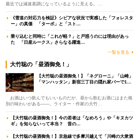
最近では減速基調になっているように見える。…
《雪道の対応力を検証》シビアな状況で実感した「フォレスタ
ー」の真価 「ターボ」と「スト…
乗り込むと同時に「これが軽？」と戸惑うのには理由があっ
た 「日産ルークス」さらなる躍進…
一覧を見る
大竹聡の「昼酒御免！」
【大竹聡の昼酒御免！】「ネグローニ」「山崎」
「マンハッタン」新宿三丁目の隠れ家バーで1…
お酒はいつ飲んでもいいものだが、昼から飲むお酒にはまた格
別の味わいがある――。ライター・作家の大竹…
【大竹聡の昼酒御免！】今の若者は「なめろう」や「キヌカツ
ギ」を知らないって本当？ 昔の…
【大竹聡の昼酒御免！】京急線で多摩川越えて「川崎の大衆酒