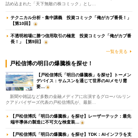
詰め込まれた「天下無敵の株コミック」とし…
テクニカル分析・集中講義 投資コミック「俺がカブ番長！」
【第10回】
不透明相場に勝つ信用取引の極意 投資コミック「俺がカブ番
長！」【第9回】
一覧を見る
戸松信博の明日の爆騰株を探せ！
【戸松信博氏「明日の爆騰株」を探せ】トーメン
デバイス：サムスンを通じて世界のAIメモリ需
要…
新聞や雑誌など多数の金融メディアに出演するグローバルリン
クアドバイザーズ代表の戸松信博氏が、最新…
【戸松信博氏「明日の爆騰株」を探せ】レーザーテック：最先
端半導体の製造に不可欠な検査装…
【戸松信博氏「明日の爆騰株」を探せ】TDK：AIインフラを支