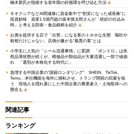
楠木新氏が指南する老年期の好循環を呼び込む方法
キオクシアなどAI関連株に資金集中で“割安になった成長株”に
投資妙味 資産1.5億円超の坂本慎太郎さんが「絶好の仕込み
時」と考える防衛・食品銘柄を紹介
お酒を提供する店で「出禁」になる客のトホホな生態 嘔吐や
粗相だけじゃない、店側が嫌がる“最悪の客”とは
小学生に人気の「シール流通事情」に変調 「ボンドロ」は依
然品薄状態が続くが、模倣品や類似品が大量流通し一部で値崩
れ 「選別が本格化する時代に」
急増する中国企業の“国籍ロンダリング” SHEIN、TikTok、
Temu…本社機能を海外に移転させ、トランプ関税の回避を狙
う 現地人を隠れ蓑にした中国企業の農業参入・土地取得への
懸念も
関連記事
ランキング