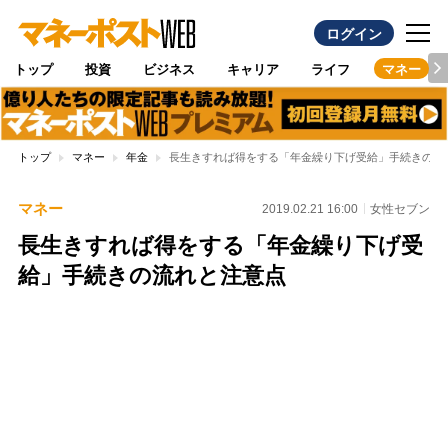
ログイン
トップ
投資
ビジネス
キャリア
ライフ
マネー
トップ
マネー
年金
長生きすれば得をする「年金繰り下げ受給」手続きの流
マネー
2019.02.21 16:00
女性セブン
長生きすれば得をする「年金繰り下げ受
給」手続きの流れと注意点
Loaded
:
100.00%
/
Unmute