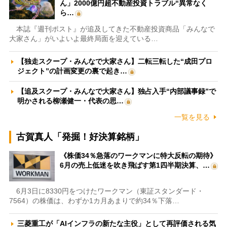
ん」2000億円超不動産投資トラブル“異常なく
ら…
本誌『週刊ポスト』が追及してきた不動産投資商品「みんなで
大家さん」がいよいよ最終局面を迎えている…
【独走スクープ・みんなで大家さん】二転三転した“成田プロ
ジェクト”の計画変更の裏で起き…
【追及スクープ・みんなで大家さん】独占入手“内部議事録”で
明かされる柳瀬健一・代表の思…
一覧を見る
古賀真人「発掘！好決算銘柄」
《株価34％急落のワークマンに特大反転の期待》
6月の売上低迷を吹き飛ばす第1四半期決算、…
6月3日に8330円をつけたワークマン（東証スタンダード・
7564）の株価は、わずか1カ月あまりで約34％下落…
三菱重工が「AIインフラの新たな主役」として再評価される気