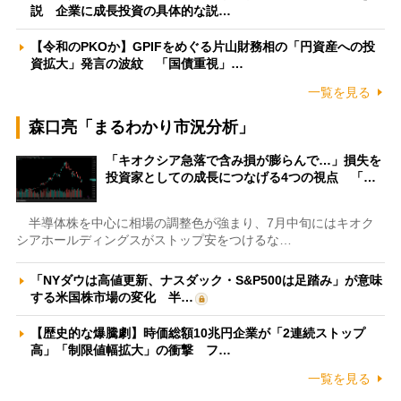
説 企業に成長投資の具体的な説…
【令和のPKOか】GPIFをめぐる片山財務相の「円資産への投
資拡大」発言の波紋 「国債重視」…
一覧を見る
森口亮「まるわかり市況分析」
「キオクシア急落で含み損が膨らんで…」損失を
投資家としての成長につなげる4つの視点 「…
半導体株を中心に相場の調整色が強まり、7月中旬にはキオク
シアホールディングスがストップ安をつけるな…
「NYダウは高値更新、ナスダック・S&P500は足踏み」が意味
する米国株市場の変化 半…
【歴史的な爆騰劇】時価総額10兆円企業が「2連続ストップ
高」「制限値幅拡大」の衝撃 フ…
一覧を見る