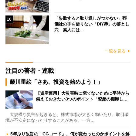
「失敗すると取り返しがつかない」葬
10
儀社の手を借りない「DIY葬」の落とし
穴 素人には…
一覧を見る
注目の著者・連載
藤川里絵「さあ、投資を始めよう！」
【資産運用】大災害時に慌てないために平時から
備えておきたい3つのポイント「資産の棚卸し…
大規模な災害が起きると、株式市場が大きく動いたり、取引環
境が不安定になったりすることがある。一方…
5年ぶり改訂の「CGコード」、何が変わったのかポイントを解