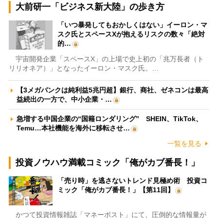
大前研一「ビジネス新大陸」の歩き方
「いつ暴発してもおかしくはない」イーロン・マ
スク氏とスペースXが抱えるリスクの数々「絶対
的…
宇宙開発企業「スペースX」の上場で史上初の「兆万長者（ト
リリオネア）」となったイーロン・マスク氏。…
【3メガバンクは純利益5兆円超】銀行、商社、ゼネコンは最高
益続出の一方で、中小企業・…
急増する中国企業の“国籍ロンダリング” SHEIN、TikTok、
Temu…本社機能を海外に移転させ…
一覧を見る
投資ノウハウ満載コミック「俺がカブ番長！」
「売り時」を逃さないトレンド見極め術 投資コ
ミック「俺がカブ番長！」【第11回】
かつて投資情報雑誌「マネーポスト」にて、圧倒的な情報量が