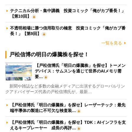
テクニカル分析・集中講義 投資コミック「俺がカブ番長！」
【第10回】
不透明相場に勝つ信用取引の極意 投資コミック「俺がカブ番
長！」【第9回】
一覧を見る
戸松信博の明日の爆騰株を探せ！
【戸松信博氏「明日の爆騰株」を探せ】トーメン
デバイス：サムスンを通じて世界のAIメモリ需
要…
新聞や雑誌など多数の金融メディアに出演するグローバルリン
クアドバイザーズ代表の戸松信博氏が、最新…
【戸松信博氏「明日の爆騰株」を探せ】レーザーテック：最先
端半導体の製造に不可欠な検査装…
【戸松信博氏「明日の爆騰株」を探せ】TDK：AIインフラを支
えるキープレーヤー 成長の再評…