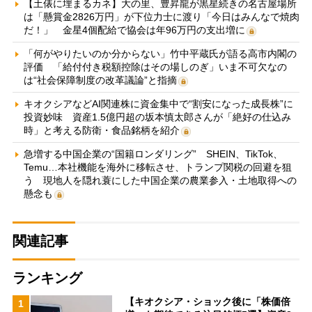
【土俵に埋まるカネ】大の里、豊昇龍が黒星続きの名古屋場所
は「懸賞金2826万円」が下位力士に渡り「今日はみんなで焼肉
だ！」 金星4個配給で協会は年96万円の支出増に
「何がやりたいのか分からない」竹中平蔵氏が語る高市内閣の
評価 「給付付き税額控除はその場しのぎ」いま不可欠なの
は“社会保障制度の改革議論”と指摘
キオクシアなどAI関連株に資金集中で“割安になった成長株”に
投資妙味 資産1.5億円超の坂本慎太郎さんが「絶好の仕込み
時」と考える防衛・食品銘柄を紹介
急増する中国企業の“国籍ロンダリング” SHEIN、TikTok、
Temu…本社機能を海外に移転させ、トランプ関税の回避を狙
う 現地人を隠れ蓑にした中国企業の農業参入・土地取得への
懸念も
関連記事
ランキング
【キオクシア・ショック後に「株価倍
1