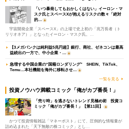
「いつ暴発してもおかしくはない」イーロン・マ
スク氏とスペースXが抱えるリスクの数々「絶対
的…
宇宙開発企業「スペースX」の上場で史上初の「兆万長者（ト
リリオネア）」となったイーロン・マスク氏。…
【3メガバンクは純利益5兆円超】銀行、商社、ゼネコンは最高
益続出の一方で、中小企業・…
急増する中国企業の“国籍ロンダリング” SHEIN、TikTok、
Temu…本社機能を海外に移転させ…
一覧を見る
投資ノウハウ満載コミック「俺がカブ番長！」
「売り時」を逃さないトレンド見極め術 投資コ
ミック「俺がカブ番長！」【第11回】
かつて投資情報雑誌「マネーポスト」にて、圧倒的な情報量が
詰め込まれた「天下無敵の株コミック」とし…