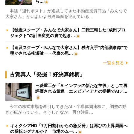
ら…
本誌『週刊ポスト』が追及してきた不動産投資商品「みんなで
大家さん」がいよいよ最終局面を迎えている…
【独走スクープ・みんなで大家さん】二転三転した“成田プロ
ジェクト”の計画変更の裏で起き…
【追及スクープ・みんなで大家さん】独占入手“内部議事録”で
明かされる柳瀬健一・代表の思…
一覧を見る
古賀真人「発掘！好決算銘柄」
三菱重工が「AIインフラの新たな主役」として再
評価される気運 エヌビディアとの提携でAIデ…
今年の株式市場を牽引してきたAI・半導体関連株に、調整の動
きが広がっている。そうしたなか、再び注目…
キオクシアHD「7万円割れからの急反発」は再びの上昇局面へ
の反転シグナルか？ 市場のムー…