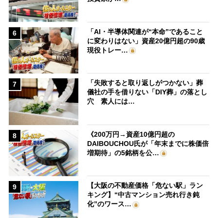
「AI・半導体関連が“本命”であること
6
に変わりはない」資産20億円超の90歳
現役トレー…
「失敗すると取り返しがつかない」葬
7
儀社の手を借りない「DIY葬」の落とし
穴 素人には…
《200万円→資産10億円超の
8
DAIBOUCHOU氏が「年末までに株価倍
増期待」の5銘柄を公…
【大阪の不動産価格「危ない駅」ラン
9
キング】“中古マンション売れ行き鈍
化”のワース…