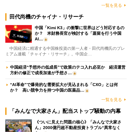
一覧を見る
田代尚機のチャイナ・リサーチ
中国「Kimi K3」の衝撃に世界はどう対応するの
か？ 米財務長官が検討する「蒸留を行う中国
AI…
中国経済に精通する中国株投資の第一人者・田代尚機氏のプレ
ミアム連載「チャイナ・リサーチ」。中国企…
中国経済“予想外の低成長”で政策のテコ入れ必至か 経済運営
方針の修正で成長加速が予想さ…
“AI革命”で爆発的な需要拡大が見込まれる「CXO」とは何
か？ 高い競争力を持つ中国の医薬品…
一覧を見る
「みんなで大家さん」配当ストップ騒動の内幕
《ついに見えた問題の核心》「みんなで大家さ
ん」2000億円超不動産投資トラブル“異常なく