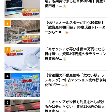
増」も期待できる注目銘柄5選】資産3
億円超・…
【億り人オールスターが狙う20銘柄】
2
「総資産69億円超」90歳現役トレーダ
ーから“10…
「キオクシアが再び株価10万円になる
3
日は遠い」資産3億円超のサラリーマン
投資家が…
【首都圏の不動産価格「危ない駅」ラ
4
ンキング】“中古マンション売れ行き鈍
化”のワー…
「キオクシアが今後も利益を出し続け
5
るかは分からない」資産11億円の個人
投資家が…