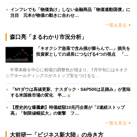
インフレでも「物価負け」しない金融商品「物価連動国債」に
注目 元本が物価の動きに合わせ…
一覧を見る
森口亮「まるわかり市況分析」
「キオクシア急落で含み損が膨らんで…」損失を
投資家としての成長につなげる4つの視点 「…
半導体株を中心に相場の調整色が強まり、7月中旬にはキオク
シアホールディングスがストップ安をつけるな…
「NYダウは高値更新、ナスダック・S&P500は足踏み」が意味
する米国株市場の変化 半…
【歴史的な爆騰劇】時価総額10兆円企業が「2連続ストップ
高」「制限値幅拡大」の衝撃 フ…
一覧を見る
大前研一「ビジネス新大陸」の歩き方