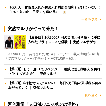
《億り人・古賀真人氏が厳選》野村総合研究所だけじゃない！
「DX・省力化・円安」を追い風に…
一覧を見る
突然マルサがやって来た！
【最終回】1億6000万円の負債と引き換えに手に
入れたプライスレスな経験 ｜ 突然マルサがや…
2009年12月に発行された元FXトレーダー・磯貝清明氏の著書
『突然マルサがやって来た！～FXで10億円稼い…
【第9回】もう一度FXでリベンジ！ 種銭は差し押さえを免れ
た”ヒミツのお金” ｜ 突然マルサ…
【第8回】年利はなんと14.6％！ 毎日5万円超の延滞税が積み
上がっていく ｜ 突然マルサ…
一覧を見る
河合雅司「人口減少ニッポンの活路」