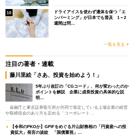
ドライアイスを使わず遺体を保つ「エ
10
ンバーミング」が日本でも普及 1～2
週間は問…
一覧を見る
注目の著者・連載
藤川里絵「さあ、投資を始めよう！」
5年ぶり改訂の「CGコード」、何が変わったのか
ポイントを解説 企業に成長投資の具体的な説
明…
金融庁と東京証券取引所が共同で策定している上場企業の経営
や取締役会のあり方を定める「コーポレート…
【令和のPKOか】GPIFをめぐる片山財務相の「円資産への投
資拡大」発言の波紋 「国債重視」…