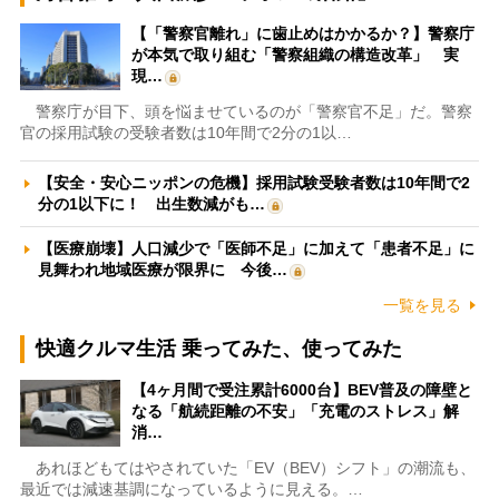
【「警察官離れ」に歯止めはかかるか？】警察庁
が本気で取り組む「警察組織の構造改革」 実
現…
警察庁が目下、頭を悩ませているのが「警察官不足」だ。警察
官の採用試験の受験者数は10年間で2分の1以…
【安全・安心ニッポンの危機】採用試験受験者数は10年間で2
分の1以下に！ 出生数減がも…
【医療崩壊】人口減少で「医師不足」に加えて「患者不足」に
見舞われ地域医療が限界に 今後…
一覧を見る
快適クルマ生活 乗ってみた、使ってみた
【4ヶ月間で受注累計6000台】BEV普及の障壁と
なる「航続距離の不安」「充電のストレス」解
消…
あれほどもてはやされていた「EV（BEV）シフト」の潮流も、
最近では減速基調になっているように見える。…