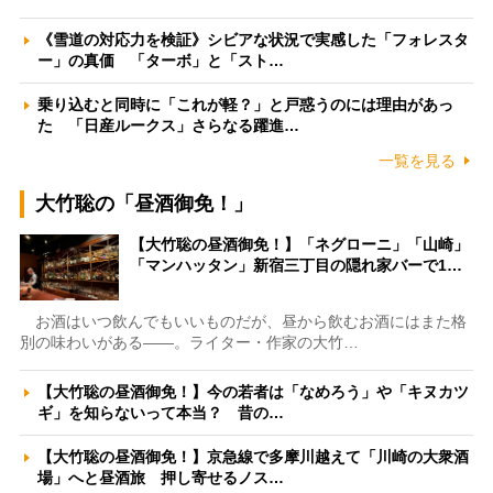
《雪道の対応力を検証》シビアな状況で実感した「フォレスタ
ー」の真価 「ターボ」と「スト…
乗り込むと同時に「これが軽？」と戸惑うのには理由があっ
た 「日産ルークス」さらなる躍進…
一覧を見る
大竹聡の「昼酒御免！」
【大竹聡の昼酒御免！】「ネグローニ」「山崎」
「マンハッタン」新宿三丁目の隠れ家バーで1…
お酒はいつ飲んでもいいものだが、昼から飲むお酒にはまた格
別の味わいがある――。ライター・作家の大竹…
【大竹聡の昼酒御免！】今の若者は「なめろう」や「キヌカツ
ギ」を知らないって本当？ 昔の…
【大竹聡の昼酒御免！】京急線で多摩川越えて「川崎の大衆酒
場」へと昼酒旅 押し寄せるノス…