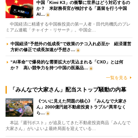
中国「Kimi K3」の衝撃に世界はどう対応するの
か？ 米財務長官が検討する「蒸留を行う中国
AI…
中国経済に精通する中国株投資の第一人者・田代尚機氏のプレ
ミアム連載「チャイナ・リサーチ」。中国企…
中国経済“予想外の低成長”で政策のテコ入れ必至か 経済運営
方針の修正で成長加速が予想さ…
“AI革命”で爆発的な需要拡大が見込まれる「CXO」とは何
か？ 高い競争力を持つ中国の医薬品…
一覧を見る
「みんなで大家さん」配当ストップ騒動の内幕
《ついに見えた問題の核心》「みんなで大家さ
ん」2000億円超不動産投資トラブル“異常なく
ら…
本誌『週刊ポスト』が追及してきた不動産投資商品「みんなで
大家さん」がいよいよ最終局面を迎えている…