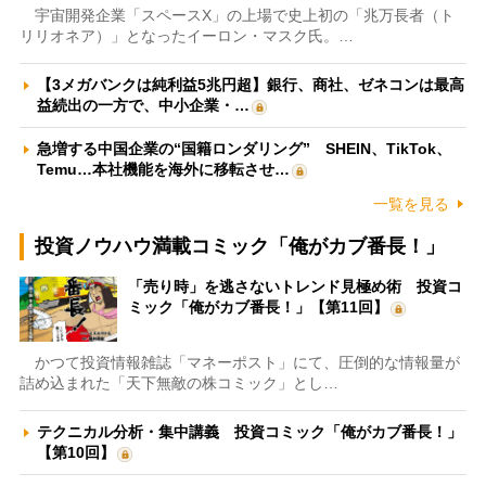
宇宙開発企業「スペースX」の上場で史上初の「兆万長者（ト
リリオネア）」となったイーロン・マスク氏。…
【3メガバンクは純利益5兆円超】銀行、商社、ゼネコンは最高
益続出の一方で、中小企業・…
急増する中国企業の“国籍ロンダリング” SHEIN、TikTok、
Temu…本社機能を海外に移転させ…
一覧を見る
投資ノウハウ満載コミック「俺がカブ番長！」
「売り時」を逃さないトレンド見極め術 投資コ
ミック「俺がカブ番長！」【第11回】
かつて投資情報雑誌「マネーポスト」にて、圧倒的な情報量が
詰め込まれた「天下無敵の株コミック」とし…
テクニカル分析・集中講義 投資コミック「俺がカブ番長！」
【第10回】