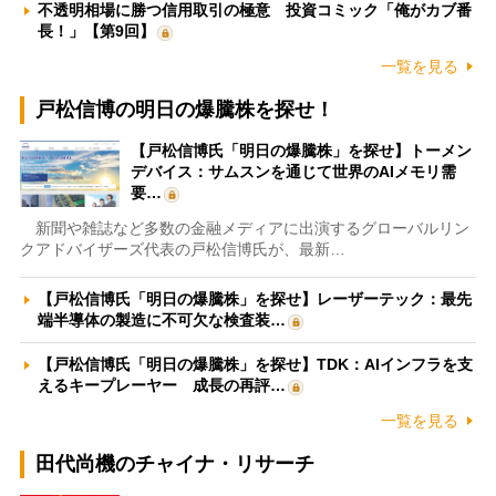
不透明相場に勝つ信用取引の極意 投資コミック「俺がカブ番
長！」【第9回】
一覧を見る
戸松信博の明日の爆騰株を探せ！
【戸松信博氏「明日の爆騰株」を探せ】トーメン
デバイス：サムスンを通じて世界のAIメモリ需
要…
新聞や雑誌など多数の金融メディアに出演するグローバルリン
クアドバイザーズ代表の戸松信博氏が、最新…
【戸松信博氏「明日の爆騰株」を探せ】レーザーテック：最先
端半導体の製造に不可欠な検査装…
【戸松信博氏「明日の爆騰株」を探せ】TDK：AIインフラを支
えるキープレーヤー 成長の再評…
一覧を見る
田代尚機のチャイナ・リサーチ