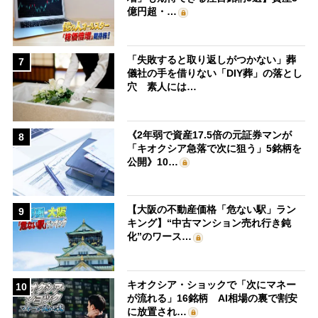
億円超・…
「失敗すると取り返しがつかない」葬
7
儀社の手を借りない「DIY葬」の落とし
穴 素人には…
《2年弱で資産17.5倍の元証券マンが
8
「キオクシア急落で次に狙う」5銘柄を
公開》10…
【大阪の不動産価格「危ない駅」ラン
9
キング】“中古マンション売れ行き鈍
化”のワース…
キオクシア・ショックで「次にマネー
10
が流れる」16銘柄 AI相場の裏で割安
に放置され…