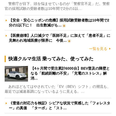
警察庁が目下、頭を悩ませているのが「警察官不足」だ。警察
官の採用試験の受験者数は10年間で2分の1以…
【安全・安心ニッポンの危機】採用試験受験者数は10年間で2
分の1以下に！ 出生数減がも…
【医療崩壊】人口減少で「医師不足」に加えて「患者不足」に
見舞われ地域医療が限界に 今後…
一覧を見る
快適クルマ生活 乗ってみた、使ってみた
【4ヶ月間で受注累計6000台】BEV普及の障壁と
なる「航続距離の不安」「充電のストレス」解
消…
あれほどもてはやされていた「EV（BEV）シフト」の潮流も、
最近では減速基調になっているように見える。…
《雪道の対応力を検証》シビアな状況で実感した「フォレスタ
ー」の真価 「ターボ」と「スト…