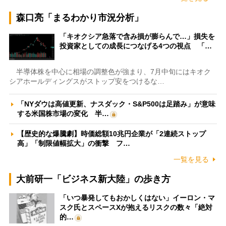
森口亮「まるわかり市況分析」
「キオクシア急落で含み損が膨らんで…」損失を
投資家としての成長につなげる4つの視点 「…
半導体株を中心に相場の調整色が強まり、7月中旬にはキオク
シアホールディングスがストップ安をつけるな…
「NYダウは高値更新、ナスダック・S&P500は足踏み」が意味
する米国株市場の変化 半…
【歴史的な爆騰劇】時価総額10兆円企業が「2連続ストップ
高」「制限値幅拡大」の衝撃 フ…
一覧を見る
大前研一「ビジネス新大陸」の歩き方
「いつ暴発してもおかしくはない」イーロン・マ
スク氏とスペースXが抱えるリスクの数々「絶対
的…