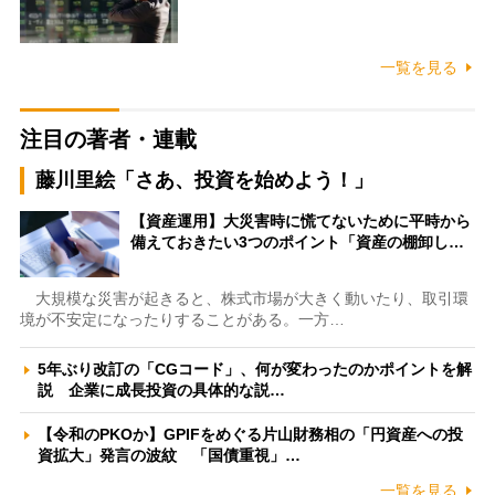
一覧を見る
注目の著者・連載
藤川里絵「さあ、投資を始めよう！」
【資産運用】大災害時に慌てないために平時から
備えておきたい3つのポイント「資産の棚卸し…
大規模な災害が起きると、株式市場が大きく動いたり、取引環
境が不安定になったりすることがある。一方…
5年ぶり改訂の「CGコード」、何が変わったのかポイントを解
説 企業に成長投資の具体的な説…
【令和のPKOか】GPIFをめぐる片山財務相の「円資産への投
資拡大」発言の波紋 「国債重視」…
一覧を見る