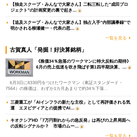
【独走スクープ・みんなで大家さん】二転三転した“成田プロ
ジェクト”の計画変更の裏で起き…
【追及スクープ・みんなで大家さん】独占入手“内部議事録”で
明かされる柳瀬健一・代表の思…
一覧を見る
古賀真人「発掘！好決算銘柄」
《株価34％急落のワークマンに特大反転の期待》
6月の売上低迷を吹き飛ばす第1四半期決算、…
6月3日に8330円をつけたワークマン（東証スタンダード・
7564）の株価は、わずか1カ月あまりで約34％下落…
三菱重工が「AIインフラの新たな主役」として再評価される気
運 エヌビディアとの提携でAI…
キオクシアHD「7万円割れからの急反発」は再びの上昇局面へ
の反転シグナルか？ 市場のムー…
一覧を見る