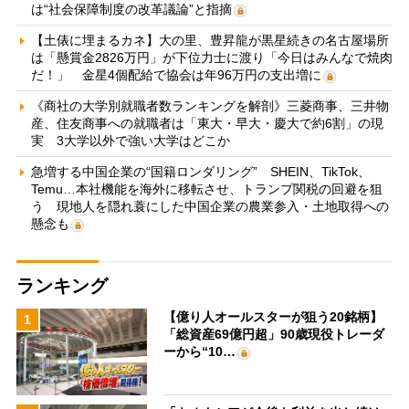
は“社会保障制度の改革議論”と指摘
【土俵に埋まるカネ】大の里、豊昇龍が黒星続きの名古屋場所
は「懸賞金2826万円」が下位力士に渡り「今日はみんなで焼肉
だ！」 金星4個配給で協会は年96万円の支出増に
《商社の大学別就職者数ランキングを解剖》三菱商事、三井物
産、住友商事への就職者は「東大・早大・慶大で約6割」の現
実 3大学以外で強い大学はどこか
急増する中国企業の“国籍ロンダリング” SHEIN、TikTok、
Temu…本社機能を海外に移転させ、トランプ関税の回避を狙
う 現地人を隠れ蓑にした中国企業の農業参入・土地取得への
懸念も
ランキング
【億り人オールスターが狙う20銘柄】
1
「総資産69億円超」90歳現役トレーダ
ーから“10…