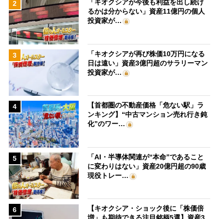
「キオクシアが今後も利益を出し続け
2
るかは分からない」資産11億円の個人
投資家が…
「キオクシアが再び株価10万円になる
3
日は遠い」資産3億円超のサラリーマン
投資家が…
【首都圏の不動産価格「危ない駅」ラ
4
ンキング】“中古マンション売れ行き鈍
化”のワー…
「AI・半導体関連が“本命”であること
5
に変わりはない」資産20億円超の90歳
現役トレー…
【キオクシア・ショック後に「株価倍
6
増」も期待できる注目銘柄5選】資産3