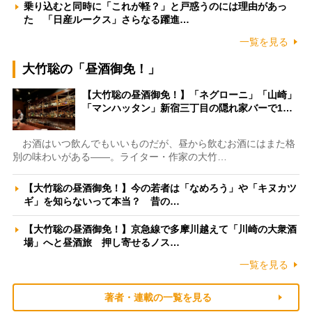
乗り込むと同時に「これが軽？」と戸惑うのには理由があっ
た 「日産ルークス」さらなる躍進…
一覧を見る
大竹聡の「昼酒御免！」
【大竹聡の昼酒御免！】「ネグローニ」「山崎」
「マンハッタン」新宿三丁目の隠れ家バーで1…
お酒はいつ飲んでもいいものだが、昼から飲むお酒にはまた格
別の味わいがある――。ライター・作家の大竹…
【大竹聡の昼酒御免！】今の若者は「なめろう」や「キヌカツ
ギ」を知らないって本当？ 昔の…
【大竹聡の昼酒御免！】京急線で多摩川越えて「川崎の大衆酒
場」へと昼酒旅 押し寄せるノス…
一覧を見る
著者・連載の一覧を見る