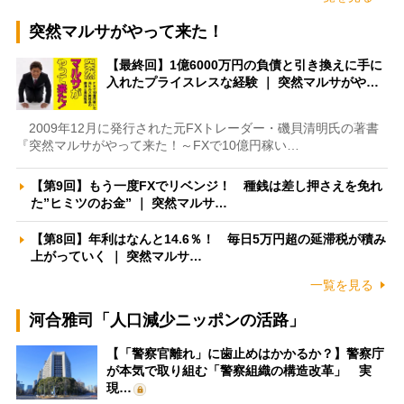
突然マルサがやって来た！
【最終回】1億6000万円の負債と引き換えに手に
入れたプライスレスな経験 ｜ 突然マルサがや…
2009年12月に発行された元FXトレーダー・磯貝清明氏の著書
『突然マルサがやって来た！～FXで10億円稼い…
【第9回】もう一度FXでリベンジ！ 種銭は差し押さえを免れ
た”ヒミツのお金” ｜ 突然マルサ…
【第8回】年利はなんと14.6％！ 毎日5万円超の延滞税が積み
上がっていく ｜ 突然マルサ…
一覧を見る
河合雅司「人口減少ニッポンの活路」
【「警察官離れ」に歯止めはかかるか？】警察庁
が本気で取り組む「警察組織の構造改革」 実
現…