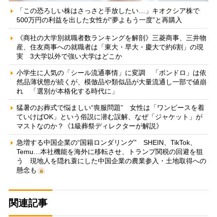
「この恐ろしい株はさっさと手放したい…」キオクシア株で
500万円の利益を出した女性が“夢よもう一度”と再購入
《商社の大学別就職者数ランキングを解剖》三菱商事、三井物
産、住友商事への就職者は「東大・早大・慶大で約6割」の現
実 3大学以外で強い大学はどこか
小学生に人気の「シール流通事情」に変調 「ボンドロ」は依
然品薄状態が続くが、模倣品や類似品が大量流通し一部で値崩
れ 「選別が本格化する時代に」
猛暑のお葬式で悩ましい“喪服問題” 女性は「ワンピースを着
ていけばOK」という俗説に潜む誤解、なぜ「ジャケット」が
マストなのか？《1級葬祭ディレクターが解説》
急増する中国企業の“国籍ロンダリング” SHEIN、TikTok、
Temu…本社機能を海外に移転させ、トランプ関税の回避を狙
う 現地人を隠れ蓑にした中国企業の農業参入・土地取得への
懸念も
関連記事