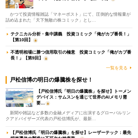
かつて投資情報雑誌「マネーポスト」にて、圧倒的な情報量が
詰め込まれた「天下無敵の株コミック」とし…
テクニカル分析・集中講義 投資コミック「俺がカブ番長！」
【第10回】
不透明相場に勝つ信用取引の極意 投資コミック「俺がカブ番
長！」【第9回】
一覧を見る
戸松信博の明日の爆騰株を探せ！
【戸松信博氏「明日の爆騰株」を探せ】トーメン
デバイス：サムスンを通じて世界のAIメモリ需
要…
新聞や雑誌など多数の金融メディアに出演するグローバルリン
クアドバイザーズ代表の戸松信博氏が、最新…
【戸松信博氏「明日の爆騰株」を探せ】レーザーテック：最先