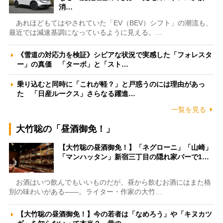
消…
あれほどもてはやされていた「EV（BEV）シフト」の潮流も、
最近では減速基調になっているように見える。…
《雪道の対応力を検証》シビアな状況で実感した「フォレスタ
ー」の真価 「ターボ」と「スト…
乗り込むと同時に「これが軽？」と戸惑うのには理由があっ
た 「日産ルークス」さらなる躍進…
一覧を見る
大竹聡の「昼酒御免！」
【大竹聡の昼酒御免！】「ネグローニ」「山崎」
「マンハッタン」新宿三丁目の隠れ家バーで1…
お酒はいつ飲んでもいいものだが、昼から飲むお酒にはまた格
別の味わいがある――。ライター・作家の大竹…
【大竹聡の昼酒御免！】今の若者は「なめろう」や「キヌカツ