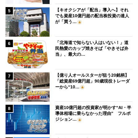
【キオクシアが「配当」導入へ】それ
5
でも資産10億円超の配当株投資の達人
が「買う…
「北海道で知らない人はいない！」道
6
民熱愛のカップ焼きそば「やきそば弁
当」、最大の…
【億り人オールスターが狙う20銘柄】
7
「総資産69億円超」90歳現役トレーダ
ーから“10…
資産10億円超の投資家が明かす“AI・半
8
導体相場に乗らなかった理由” フルポ
ジション…