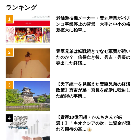
ランキング
老舗遊技機メーカー・豊丸産業がパチ
1
ンコ事業停止の背景 大手と中小の格
差拡大に拍車…
豊臣兄弟は転戦続きでなぜ軍費が続い
2
たのか？ 信長亡き後、秀吉・秀長の
突出した経済…
【天下統一を見据えた豊臣兄弟の経済
3
政策】秀吉が弟・秀長を紀伊に転封し
た納得の事情…
【資産10億円超・かんちさんが厳
4
選！】「キオクシアの次」に資金が流
れる期待の高…