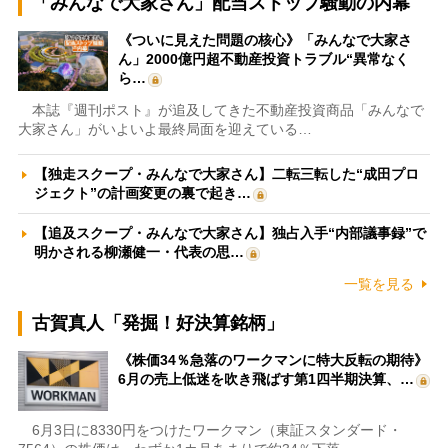
「みんなで大家さん」配当ストップ騒動の内幕
《ついに見えた問題の核心》「みんなで大家さ
ん」2000億円超不動産投資トラブル“異常なく
ら…
本誌『週刊ポスト』が追及してきた不動産投資商品「みんなで
大家さん」がいよいよ最終局面を迎えている…
【独走スクープ・みんなで大家さん】二転三転した“成田プロ
ジェクト”の計画変更の裏で起き…
【追及スクープ・みんなで大家さん】独占入手“内部議事録”で
明かされる柳瀬健一・代表の思…
一覧を見る
古賀真人「発掘！好決算銘柄」
《株価34％急落のワークマンに特大反転の期待》
6月の売上低迷を吹き飛ばす第1四半期決算、…
6月3日に8330円をつけたワークマン（東証スタンダード・