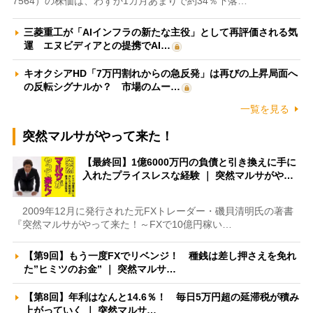
7564）の株価は、わずか1カ月あまりで約34％下落…
三菱重工が「AIインフラの新たな主役」として再評価される気
運 エヌビディアとの提携でAI…
キオクシアHD「7万円割れからの急反発」は再びの上昇局面へ
の反転シグナルか？ 市場のムー…
一覧を見る
突然マルサがやって来た！
【最終回】1億6000万円の負債と引き換えに手に
入れたプライスレスな経験 ｜ 突然マルサがや…
2009年12月に発行された元FXトレーダー・磯貝清明氏の著書
『突然マルサがやって来た！～FXで10億円稼い…
【第9回】もう一度FXでリベンジ！ 種銭は差し押さえを免れ
た”ヒミツのお金” ｜ 突然マルサ…
【第8回】年利はなんと14.6％！ 毎日5万円超の延滞税が積み
上がっていく ｜ 突然マルサ…