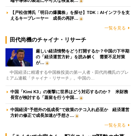
端半導体の製造に不可欠な検査装…
【戸松信博氏「明日の爆騰株」を探せ】TDK：AIインフラを支
えるキープレーヤー 成長の再評…
一覧を見る
田代尚機のチャイナ・リサーチ
厳しい経済情勢をどう打開するか？中国の下半期
の「経済運営方針」を読み解く 需要不足対策
が…
中国経済に精通する中国株投資の第一人者・田代尚機氏のプレ
ミアム連載「チャイナ・リサーチ」。中国の…
中国「Kimi K3」の衝撃に世界はどう対応するのか？ 米財務
長官が検討する「蒸留を行う中国…
中国経済“予想外の低成長”で政策のテコ入れ必至か 経済運営
方針の修正で成長加速が予想さ…
一覧を見る