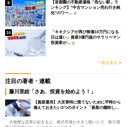
【首都圏の不動産価格「危ない駅」ラ
9
ンキング】“中古マンション売れ行き鈍
化”のワー…
「キオクシアが再び株価10万円になる
10
日は遠い」資産3億円超のサラリーマン
投資家が…
一覧を見る
注目の著者・連載
藤川里絵「さあ、投資を始めよう！」
【資産運用】大災害時に慌てないために平時から
備えておきたい3つのポイント「資産の棚卸し…
大規模な災害が起きると、株式市場が大きく動いたり、取引環