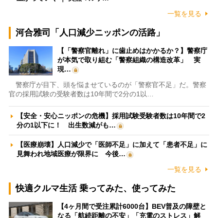
一覧を見る
河合雅司「人口減少ニッポンの活路」
【「警察官離れ」に歯止めはかかるか？】警察庁
が本気で取り組む「警察組織の構造改革」 実
現…
警察庁が目下、頭を悩ませているのが「警察官不足」だ。警察
官の採用試験の受験者数は10年間で2分の1以…
【安全・安心ニッポンの危機】採用試験受験者数は10年間で2
分の1以下に！ 出生数減がも…
【医療崩壊】人口減少で「医師不足」に加えて「患者不足」に
見舞われ地域医療が限界に 今後…
一覧を見る
快適クルマ生活 乗ってみた、使ってみた
【4ヶ月間で受注累計6000台】BEV普及の障壁と
なる「航続距離の不安」「充電のストレス」解