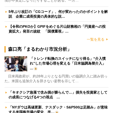
境が不安定になったりすることがある。一方…
5年ぶり改訂の「CGコード」、何が変わったのかポイントを解
説 企業に成長投資の具体的な説…
【令和のPKOか】GPIFをめぐる片山財務相の「円資産への投
資拡大」発言の波紋 「国債重視」…
一覧を見る
森口亮「まるわかり市況分析」
「トレンド転換のスイッチになり得る」“介入慣
れ”した市場心理を変える「日米協調為替介入」
…
日米両政府が、約28年ぶりとなる円買いの協調介入に踏み切っ
た。米国も追加介入を辞さない姿勢を示して…
「キオクシア急落で含み損が膨らんで…」損失を投資家として
の成長につなげる4つの視点 …
「NYダウは高値更新、ナスダック・S&P500は足踏み」が意味
する米国株市場の変化 半…