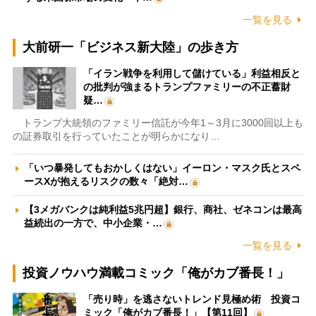
一覧を見る
大前研一「ビジネス新大陸」の歩き方
「イラン戦争を利用して儲けている」利益相反と
の批判が強まるトランプファミリーの不正蓄財
疑…
トランプ大統領のファミリー信託が今年1～3月に3000回以上も
の証券取引を行っていたことが明らかになり…
「いつ暴発してもおかしくはない」イーロン・マスク氏とスペ
ースXが抱えるリスクの数々「絶対…
【3メガバンクは純利益5兆円超】銀行、商社、ゼネコンは最高
益続出の一方で、中小企業・…
一覧を見る
投資ノウハウ満載コミック「俺がカブ番長！」
「売り時」を逃さないトレンド見極め術 投資コ
ミック「俺がカブ番長！」【第11回】