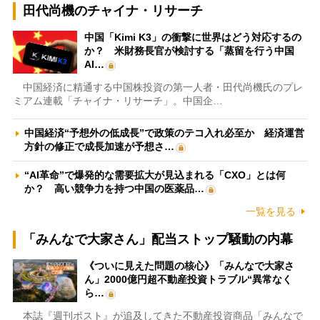
田代尚機のチャイナ・リサーチ
中国「Kimi K3」の衝撃に世界はどう対応するの
か？ 米財務長官が検討する「蒸留を行う中国
AI…
中国経済に精通する中国株投資の第一人者・田代尚機氏のプレ
ミアム連載「チャイナ・リサーチ」。中国企…
中国経済“予想外の低成長”で政策のテコ入れ必至か 経済運営
方針の修正で成長加速が予想さ…
“AI革命”で爆発的な需要拡大が見込まれる「CXO」とは何
か？ 高い競争力を持つ中国の医薬品…
一覧を見る
「みんなで大家さん」配当ストップ騒動の内幕
《ついに見えた問題の核心》「みんなで大家さ
ん」2000億円超不動産投資トラブル“異常なく
ら…
本誌『週刊ポスト』が追及してきた不動産投資商品「みんなで