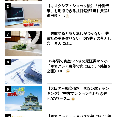
【キオクシア・ショック後に「株価倍
6
増」も期待できる注目銘柄5選】資産3
億円超・…
「失敗すると取り返しがつかない」葬
7
儀社の手を借りない「DIY葬」の落とし
穴 素人には…
《2年弱で資産17.5倍の元証券マンが
8
「キオクシア急落で次に狙う」5銘柄を
公開》10…
【大阪の不動産価格「危ない駅」ラン
9
キング】“中古マンション売れ行き鈍
化”のワース…
【キオクシア・ショックの後に狙う5銘
10