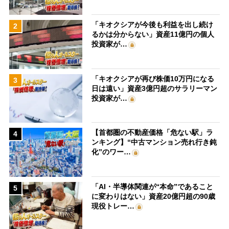
「キオクシアが今後も利益を出し続け
2
るかは分からない」資産11億円の個人
投資家が…
「キオクシアが再び株価10万円になる
3
日は遠い」資産3億円超のサラリーマン
投資家が…
【首都圏の不動産価格「危ない駅」ラ
4
ンキング】“中古マンション売れ行き鈍
化”のワー…
「AI・半導体関連が“本命”であること
5
に変わりはない」資産20億円超の90歳
現役トレー…