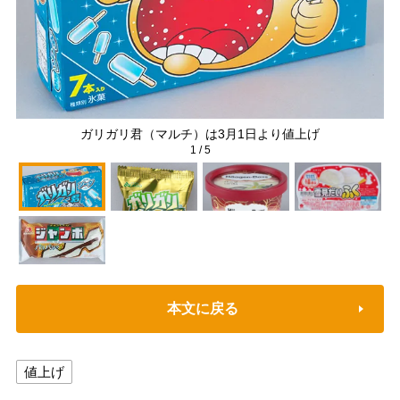
ガリガリ君（マルチ）は3月1日より値上げ
1
/
5
本文に戻る
値上げ