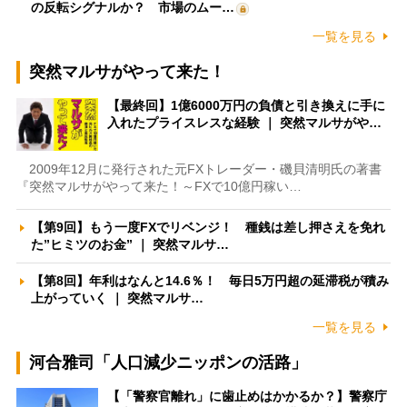
の反転シグナルか？ 市場のムー…
一覧を見る
突然マルサがやって来た！
【最終回】1億6000万円の負債と引き換えに手に
入れたプライスレスな経験 ｜ 突然マルサがや…
2009年12月に発行された元FXトレーダー・磯貝清明氏の著書
『突然マルサがやって来た！～FXで10億円稼い…
【第9回】もう一度FXでリベンジ！ 種銭は差し押さえを免れ
た”ヒミツのお金” ｜ 突然マルサ…
【第8回】年利はなんと14.6％！ 毎日5万円超の延滞税が積み
上がっていく ｜ 突然マルサ…
一覧を見る
河合雅司「人口減少ニッポンの活路」
【「警察官離れ」に歯止めはかかるか？】警察庁