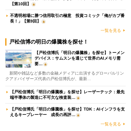
【第10回】
不透明相場に勝つ信用取引の極意 投資コミック「俺がカブ番
長！」【第9回】
一覧を見る
戸松信博の明日の爆騰株を探せ！
【戸松信博氏「明日の爆騰株」を探せ】トーメン
デバイス：サムスンを通じて世界のAIメモリ需
要…
新聞や雑誌など多数の金融メディアに出演するグローバルリン
クアドバイザーズ代表の戸松信博氏が、最新…
【戸松信博氏「明日の爆騰株」を探せ】レーザーテック：最先
端半導体の製造に不可欠な検査装…
【戸松信博氏「明日の爆騰株」を探せ】TDK：AIインフラを支
えるキープレーヤー 成長の再評…
一覧を見る