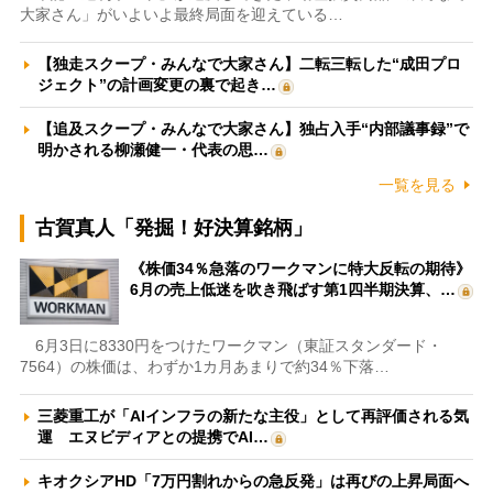
大家さん」がいよいよ最終局面を迎えている…
【独走スクープ・みんなで大家さん】二転三転した“成田プロ
ジェクト”の計画変更の裏で起き…
【追及スクープ・みんなで大家さん】独占入手“内部議事録”で
明かされる柳瀬健一・代表の思…
一覧を見る
古賀真人「発掘！好決算銘柄」
《株価34％急落のワークマンに特大反転の期待》
6月の売上低迷を吹き飛ばす第1四半期決算、…
6月3日に8330円をつけたワークマン（東証スタンダード・
7564）の株価は、わずか1カ月あまりで約34％下落…
三菱重工が「AIインフラの新たな主役」として再評価される気
運 エヌビディアとの提携でAI…
キオクシアHD「7万円割れからの急反発」は再びの上昇局面へ