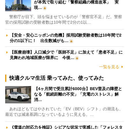
が本気で取り組む「警察組織の構造改革」 実
現…
警察庁が目下、頭を悩ませているのが「警察官不足」だ。警察
官の採用試験の受験者数は10年間で2分の1以…
【安全・安心ニッポンの危機】採用試験受験者数は10年間で2
分の1以下に！ 出生数減がも…
【医療崩壊】人口減少で「医師不足」に加えて「患者不足」に
見舞われ地域医療が限界に 今後…
一覧を見る
快適クルマ生活 乗ってみた、使ってみた
【4ヶ月間で受注累計6000台】BEV普及の障壁と
なる「航続距離の不安」「充電のストレス」解
消…
あれほどもてはやされていた「EV（BEV）シフト」の潮流も、
最近では減速基調になっているように見える。…
《雪道の対応力を検証》シビアな状況で実感した「フォレスタ