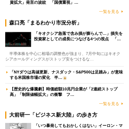
資拡大」発言の波紋 「国債重視」…
一覧を見る
森口亮「まるわかり市況分析」
「キオクシア急落で含み損が膨らんで…」損失を
投資家としての成長につなげる4つの視点 「…
半導体株を中心に相場の調整色が強まり、7月中旬にはキオク
シアホールディングスがストップ安をつけるな…
「NYダウは高値更新、ナスダック・S&P500は足踏み」が意味
する米国株市場の変化 半…
【歴史的な爆騰劇】時価総額10兆円企業が「2連続ストップ
高」「制限値幅拡大」の衝撃 フ…
一覧を見る
大前研一「ビジネス新大陸」の歩き方
「いつ暴発してもおかしくはない」イーロン・マ