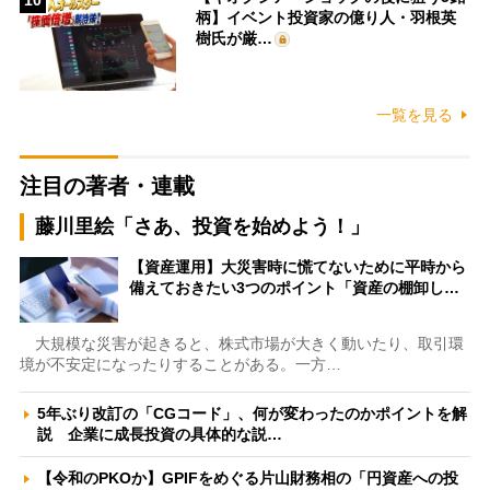
柄】イベント投資家の億り人・羽根英
樹氏が厳…
一覧を見る
注目の著者・連載
藤川里絵「さあ、投資を始めよう！」
【資産運用】大災害時に慌てないために平時から
備えておきたい3つのポイント「資産の棚卸し…
大規模な災害が起きると、株式市場が大きく動いたり、取引環
境が不安定になったりすることがある。一方…
5年ぶり改訂の「CGコード」、何が変わったのかポイントを解
説 企業に成長投資の具体的な説…
【令和のPKOか】GPIFをめぐる片山財務相の「円資産への投