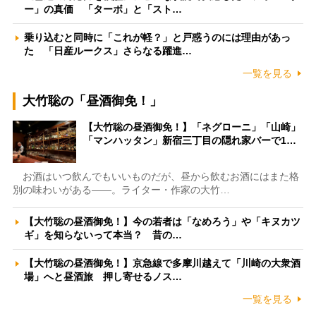
ー」の真価 「ターボ」と「スト…
乗り込むと同時に「これが軽？」と戸惑うのには理由があっ
た 「日産ルークス」さらなる躍進…
一覧を見る
大竹聡の「昼酒御免！」
【大竹聡の昼酒御免！】「ネグローニ」「山崎」
「マンハッタン」新宿三丁目の隠れ家バーで1…
お酒はいつ飲んでもいいものだが、昼から飲むお酒にはまた格
別の味わいがある――。ライター・作家の大竹…
【大竹聡の昼酒御免！】今の若者は「なめろう」や「キヌカツ
ギ」を知らないって本当？ 昔の…
【大竹聡の昼酒御免！】京急線で多摩川越えて「川崎の大衆酒
場」へと昼酒旅 押し寄せるノス…
一覧を見る