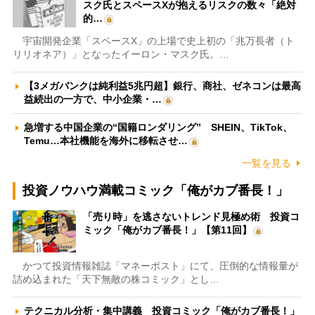
スク氏とスペースXが抱えるリスクの数々「絶対
的…
宇宙開発企業「スペースX」の上場で史上初の「兆万長者（ト
リリオネア）」となったイーロン・マスク氏。…
【3メガバンクは純利益5兆円超】銀行、商社、ゼネコンは最高
益続出の一方で、中小企業・…
急増する中国企業の“国籍ロンダリング” SHEIN、TikTok、
Temu…本社機能を海外に移転させ…
一覧を見る
投資ノウハウ満載コミック「俺がカブ番長！」
「売り時」を逃さないトレンド見極め術 投資コ
ミック「俺がカブ番長！」【第11回】
かつて投資情報雑誌「マネーポスト」にて、圧倒的な情報量が
詰め込まれた「天下無敵の株コミック」とし…
テクニカル分析・集中講義 投資コミック「俺がカブ番長！」