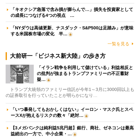
「キオクシア急落で含み損が膨らんで…」損失を投資家として
の成長につなげる4つの視点 …
「NYダウは高値更新、ナスダック・S&P500は足踏み」が意味
する米国株市場の変化 半…
一覧を見る
大前研一「ビジネス新大陸」の歩き方
「イラン戦争を利用して儲けている」利益相反と
の批判が強まるトランプファミリーの不正蓄財
疑…
トランプ大統領のファミリー信託が今年1～3月に3000回以上も
の証券取引を行っていたことが明らかになり…
「いつ暴発してもおかしくはない」イーロン・マスク氏とスペ
ースXが抱えるリスクの数々「絶対…
【3メガバンクは純利益5兆円超】銀行、商社、ゼネコンは最高
益続出の一方で、中小企業・…