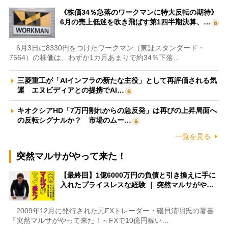
《株価34％急落のワークマンに特大反転の期待》
6月の売上低迷を吹き飛ばす第1四半期決算、…
6月3日に8330円をつけたワークマン（東証スタンダード・
7564）の株価は、わずか1カ月あまりで約34％下落…
三菱重工が「AIインフラの新たな主役」として再評価される気
運 エヌビディアとの提携でAI…
キオクシアHD「7万円割れからの急反発」は再びの上昇局面へ
の反転シグナルか？ 市場のムー…
一覧を見る
突然マルサがやって来た！
【最終回】1億6000万円の負債と引き換えに手に
入れたプライスレスな経験 ｜ 突然マルサがや…
2009年12月に発行された元FXトレーダー・磯貝清明氏の著書
『突然マルサがやって来た！～FXで10億円稼い…