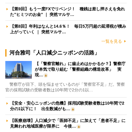
【第9回】もう一度FXでリベンジ！ 種銭は差し押さえを免れ
た”ヒミツのお金” ｜ 突然マルサ…
【第8回】年利はなんと14.6％！ 毎日5万円超の延滞税が積み
上がっていく ｜ 突然マルサ…
一覧を見る
河合雅司「人口減少ニッポンの活路」
【「警察官離れ」に歯止めはかかるか？】警察庁
が本気で取り組む「警察組織の構造改革」 実
現…
警察庁が目下、頭を悩ませているのが「警察官不足」だ。警察
官の採用試験の受験者数は10年間で2分の1以…
【安全・安心ニッポンの危機】採用試験受験者数は10年間で2
分の1以下に！ 出生数減がも…
【医療崩壊】人口減少で「医師不足」に加えて「患者不足」に
見舞われ地域医療が限界に 今後…