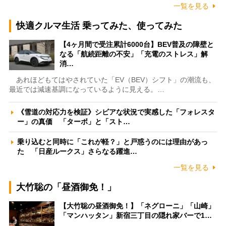
一覧を見る
快適クルマ生活 乗ってみた、使ってみた
【4ヶ月間で受注累計6000台】BEV普及の障壁と
なる「航続距離の不安」「充電のストレス」解
消…
あれほどもてはやされていた「EV（BEV）シフト」の潮流も、
最近では減速基調になっているように見える。…
《雪道の対応力を検証》シビアな状況で実感した「フォレスタ
ー」の真価 「ターボ」と「スト…
乗り込むと同時に「これが軽？」と戸惑うのには理由があっ
た 「日産ルークス」さらなる躍進…
一覧を見る
大竹聡の「昼酒御免！」
【大竹聡の昼酒御免！】「ネグローニ」「山崎」
「マンハッタン」新宿三丁目の隠れ家バーで1…