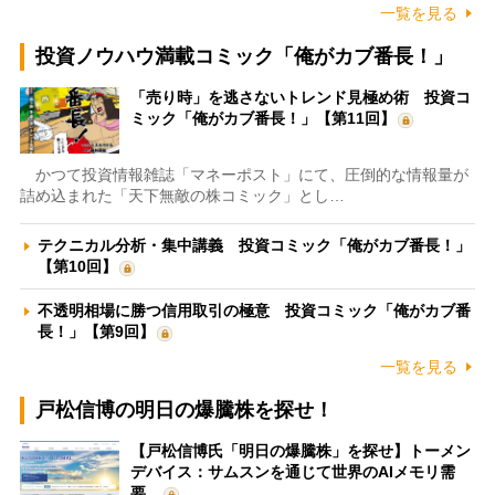
一覧を見る
投資ノウハウ満載コミック「俺がカブ番長！」
「売り時」を逃さないトレンド見極め術 投資コ
ミック「俺がカブ番長！」【第11回】
かつて投資情報雑誌「マネーポスト」にて、圧倒的な情報量が
詰め込まれた「天下無敵の株コミック」とし…
テクニカル分析・集中講義 投資コミック「俺がカブ番長！」
【第10回】
不透明相場に勝つ信用取引の極意 投資コミック「俺がカブ番
長！」【第9回】
一覧を見る
戸松信博の明日の爆騰株を探せ！
【戸松信博氏「明日の爆騰株」を探せ】トーメン
デバイス：サムスンを通じて世界のAIメモリ需
要…