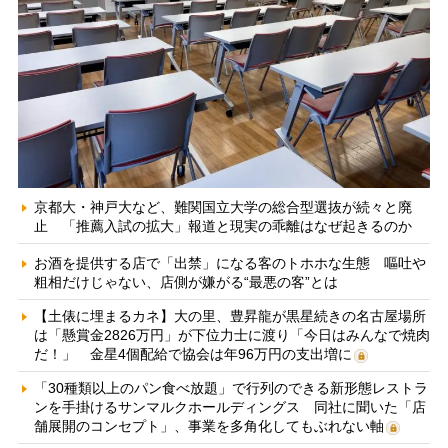
京都大・神戸大など、難関国立大学の総合型選抜が続々と廃
止 「推薦入試の拡大」報道と現実の乖離はなぜ起きるのか
お酒を提供する店で「出禁」になる客のトホホな生態 嘔吐や
粗相だけじゃない、店側が嫌がる“最悪の客”とは
【土俵に埋まるカネ】大の里、豊昇龍が黒星続きの名古屋場所
は「懸賞金2826万円」が下位力士に渡り「今日はみんなで焼肉
だ！」 金星4個配給で協会は年96万円の支出増に
「30種類以上のパン食べ放題」で行列のできる新形態レストラ
ンを手掛けるサンマルクホールディングス 同社に聞いた「店
舗展開のコンセプト」、事業を多角化してもぶれない軸