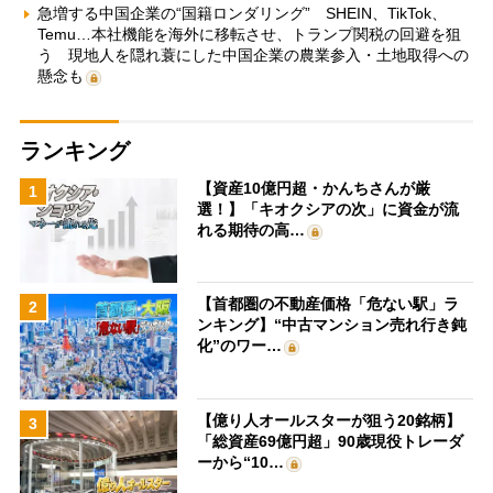
急増する中国企業の“国籍ロンダリング” SHEIN、TikTok、
Temu…本社機能を海外に移転させ、トランプ関税の回避を狙
う 現地人を隠れ蓑にした中国企業の農業参入・土地取得への
懸念も
ランキング
【資産10億円超・かんちさんが厳
1
選！】「キオクシアの次」に資金が流
れる期待の高…
【首都圏の不動産価格「危ない駅」ラ
2
ンキング】“中古マンション売れ行き鈍
化”のワー…
【億り人オールスターが狙う20銘柄】
3
「総資産69億円超」90歳現役トレーダ
ーから“10…