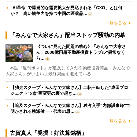
“AI革命”で爆発的な需要拡大が見込まれる「CXO」とは何
か？ 高い競争力を持つ中国の医薬品…
一覧を見る
「みんなで大家さん」配当ストップ騒動の内幕
《ついに見えた問題の核心》「みんなで大家さ
ん」2000億円超不動産投資トラブル“異常なく
ら…
本誌『週刊ポスト』が追及してきた不動産投資商品「みんなで
大家さん」がいよいよ最終局面を迎えている…
【独走スクープ・みんなで大家さん】二転三転した“成田プロ
ジェクト”の計画変更の裏で起き…
【追及スクープ・みんなで大家さん】独占入手“内部議事録”で
明かされる柳瀬健一・代表の思…
一覧を見る
古賀真人「発掘！好決算銘柄」