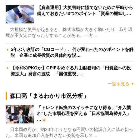
【資産運用】大災害時に慌てないために平時から
備えておきたい3つのポイント「資産の棚卸し…
大規模な災害が起きると、株式市場が大きく動いたり、取引環
境が不安定になったりすることがある。一方…
5年ぶり改訂の「CGコード」、何が変わったのかポイントを解
説 企業に成長投資の具体的な説…
【令和のPKOか】GPIFをめぐる片山財務相の「円資産への投
資拡大」発言の波紋 「国債重視」…
一覧を見る
森口亮「まるわかり市況分析」
「トレンド転換のスイッチになり得る」“介入慣
れ”した市場心理を変える「日米協調為替介入」
…
日米両政府が、約28年ぶりとなる円買いの協調介入に踏み切っ
た。米国も追加介入を辞さない姿勢を示して…