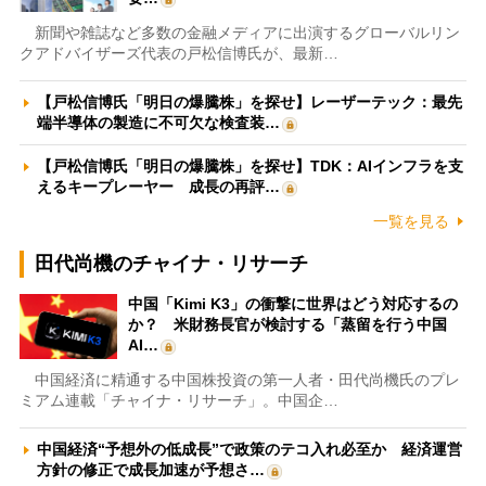
新聞や雑誌など多数の金融メディアに出演するグローバルリン
クアドバイザーズ代表の戸松信博氏が、最新…
【戸松信博氏「明日の爆騰株」を探せ】レーザーテック：最先
端半導体の製造に不可欠な検査装…
【戸松信博氏「明日の爆騰株」を探せ】TDK：AIインフラを支
えるキープレーヤー 成長の再評…
一覧を見る
田代尚機のチャイナ・リサーチ
中国「Kimi K3」の衝撃に世界はどう対応するの
か？ 米財務長官が検討する「蒸留を行う中国
AI…
中国経済に精通する中国株投資の第一人者・田代尚機氏のプレ
ミアム連載「チャイナ・リサーチ」。中国企…
中国経済“予想外の低成長”で政策のテコ入れ必至か 経済運営
方針の修正で成長加速が予想さ…