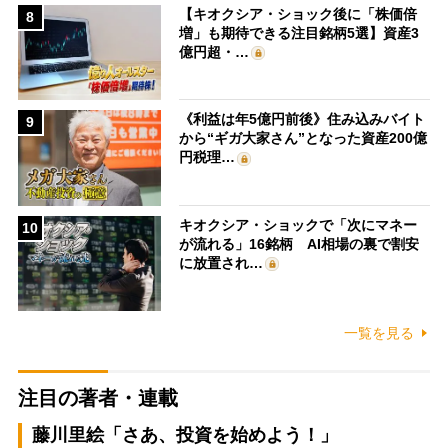
【キオクシア・ショック後に「株価倍
8
増」も期待できる注目銘柄5選】資産3
億円超・…
《利益は年5億円前後》住み込みバイト
9
から“ギガ大家さん”となった資産200億
円税理…
キオクシア・ショックで「次にマネー
10
が流れる」16銘柄 AI相場の裏で割安
に放置され…
一覧を見る
注目の著者・連載
藤川里絵「さあ、投資を始めよう！」