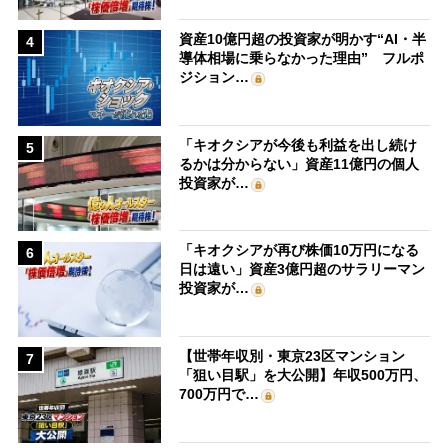
資産10億円超の投資家が明かす“AI・半
4
導体相場に乗らなかった理由” フルポ
ジション…
「キオクシアが今後も利益を出し続け
5
るかは分からない」資産11億円の個人
投資家が…
「キオクシアが再び株価10万円になる
6
日は遠い」資産3億円超のサラリーマン
投資家が…
【世帯年収別・東京23区マンション
7
「狙い目駅」を大公開】年収500万円、
700万円で…