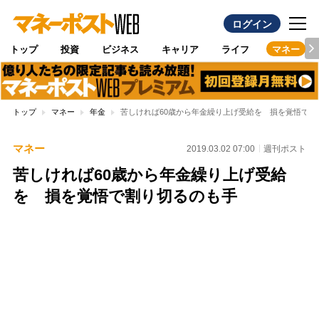
ログイン
トップ
投資
ビジネス
キャリア
ライフ
マネー
トップ
マネー
年金
苦しければ60歳から年金繰り上げ受給を 損を覚悟で割
マネー
2019.03.02 07:00
週刊ポスト
苦しければ60歳から年金繰り上げ受給
を 損を覚悟で割り切るのも手
Loaded
:
100.00%
/
Unmute