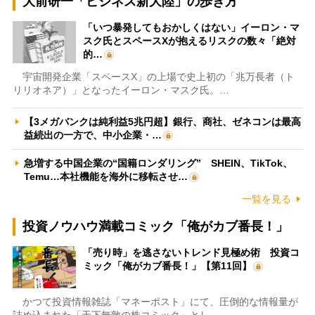
大前研一「ビジネス新大陸」の歩き方
「いつ暴発してもおかしくはない」イーロン・マ
スク氏とスペースXが抱えるリスクの数々「絶対
的…
宇宙開発企業「スペースX」の上場で史上初の「兆万長者（ト
リリオネア）」となったイーロン・マスク氏。…
【3メガバンクは純利益5兆円超】銀行、商社、ゼネコンは最高
益続出の一方で、中小企業・…
急増する中国企業の“国籍ロンダリング” SHEIN、TikTok、
Temu…本社機能を海外に移転させ…
一覧を見る
投資ノウハウ満載コミック「俺がカブ番長！」
「売り時」を逃さないトレンド見極め術 投資コ
ミック「俺がカブ番長！」【第11回】
かつて投資情報雑誌「マネーポスト」にて、圧倒的な情報量が
詰め込まれた「天下無敵の株コミック」とし…