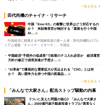
一覧を見る
田代尚機のチャイナ・リサーチ
中国「Kimi K3」の衝撃に世界はどう対応するの
か？ 米財務長官が検討する「蒸留を行う中国
AI…
中国経済に精通する中国株投資の第一人者・田代尚機氏のプレ
ミアム連載「チャイナ・リサーチ」。中国企…
中国経済“予想外の低成長”で政策のテコ入れ必至か 経済運営
方針の修正で成長加速が予想さ…
“AI革命”で爆発的な需要拡大が見込まれる「CXO」とは何
か？ 高い競争力を持つ中国の医薬品…
一覧を見る
「みんなで大家さん」配当ストップ騒動の内幕
《ついに見えた問題の核心》「みんなで大家さ
ん」2000億円超不動産投資トラブル“異常なく