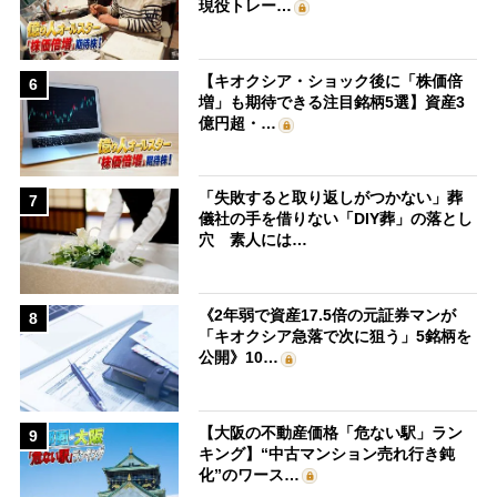
現役トレー…
【キオクシア・ショック後に「株価倍
6
増」も期待できる注目銘柄5選】資産3
億円超・…
「失敗すると取り返しがつかない」葬
7
儀社の手を借りない「DIY葬」の落とし
穴 素人には…
《2年弱で資産17.5倍の元証券マンが
8
「キオクシア急落で次に狙う」5銘柄を
公開》10…
【大阪の不動産価格「危ない駅」ラン
9
キング】“中古マンション売れ行き鈍
化”のワース…