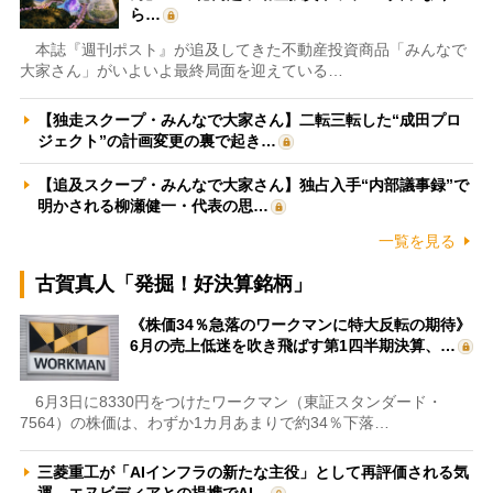
ら…
本誌『週刊ポスト』が追及してきた不動産投資商品「みんなで
大家さん」がいよいよ最終局面を迎えている…
【独走スクープ・みんなで大家さん】二転三転した“成田プロ
ジェクト”の計画変更の裏で起き…
【追及スクープ・みんなで大家さん】独占入手“内部議事録”で
明かされる柳瀬健一・代表の思…
一覧を見る
古賀真人「発掘！好決算銘柄」
《株価34％急落のワークマンに特大反転の期待》
6月の売上低迷を吹き飛ばす第1四半期決算、…
6月3日に8330円をつけたワークマン（東証スタンダード・
7564）の株価は、わずか1カ月あまりで約34％下落…
三菱重工が「AIインフラの新たな主役」として再評価される気
運 エヌビディアとの提携でAI…