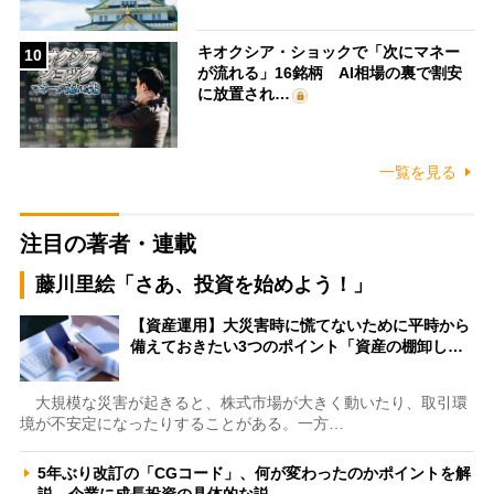
キオクシア・ショックで「次にマネー
10
が流れる」16銘柄 AI相場の裏で割安
に放置され…
一覧を見る
注目の著者・連載
藤川里絵「さあ、投資を始めよう！」
【資産運用】大災害時に慌てないために平時から
備えておきたい3つのポイント「資産の棚卸し…
大規模な災害が起きると、株式市場が大きく動いたり、取引環
境が不安定になったりすることがある。一方…
5年ぶり改訂の「CGコード」、何が変わったのかポイントを解
説 企業に成長投資の具体的な説…