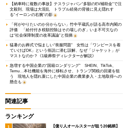
【納車時に複数の事故】テスラジャパン“多額のEV補助金”で注
文殺到、現場は大混乱 トラブル続発の背後に見え隠れす
る“イーロンの右腕”の影
「何がやりたいのか分からない」竹中平蔵氏が語る高市内閣の
評価 「給付付き税額控除はその場しのぎ」いま不可欠なの
は“社会保障制度の改革議論”と指摘
猛暑のお葬式で悩ましい“喪服問題” 女性は「ワンピースを着
ていけばOK」という俗説に潜む誤解、なぜ「ジャケット」が
マストなのか？《1級葬祭ディレクターが解説》
急増する中国企業の“国籍ロンダリング” SHEIN、TikTok、
Temu…本社機能を海外に移転させ、トランプ関税の回避を狙
う 現地人を隠れ蓑にした中国企業の農業参入・土地取得への
懸念も
関連記事
ランキング
【億り人オールスターが狙う20銘柄】
1