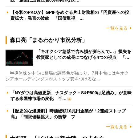
【令和のPKOか】GPIFをめぐる片山財務相の「円資産への投
資拡大」発言の波紋 「国債重視」…
一覧を見る
森口亮「まるわかり市況分析」
「キオクシア急落で含み損が膨らんで…」損失を
投資家としての成長につなげる4つの視点 「…
半導体株を中心に相場の調整色が強まり、7月中旬にはキオク
シアホールディングスがストップ安をつけるな…
「NYダウは高値更新、ナスダック・S&P500は足踏み」が意味
する米国株市場の変化 半…
【歴史的な爆騰劇】時価総額10兆円企業が「2連続ストップ
高」「制限値幅拡大」の衝撃 フ…
一覧を見る