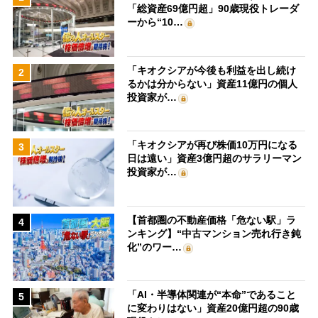
「総資産69億円超」90歳現役トレーダ
ーから“10…
「キオクシアが今後も利益を出し続け
2
るかは分からない」資産11億円の個人
投資家が…
「キオクシアが再び株価10万円になる
3
日は遠い」資産3億円超のサラリーマン
投資家が…
【首都圏の不動産価格「危ない駅」ラ
4
ンキング】“中古マンション売れ行き鈍
化”のワー…
「AI・半導体関連が“本命”であること
5
に変わりはない」資産20億円超の90歳