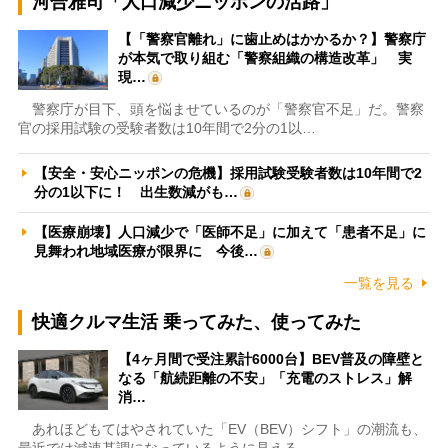
河合雅司「人口減少ニッポンの活路」
【「警察官離れ」に歯止めはかかるか？】警察庁
が本気で取り組む「警察組織の構造改革」 実
現…
警察庁が目下、頭を悩ませているのが「警察官不足」だ。警察
官の採用試験の受験者数は10年間で2分の1以…
【安全・安心ニッポンの危機】採用試験受験者数は10年間で2
分の1以下に！ 出生数減がも…
【医療崩壊】人口減少で「医師不足」に加えて「患者不足」に
見舞われ地域医療が限界に 今後…
一覧を見る
快適クルマ生活 乗ってみた、使ってみた
【4ヶ月間で受注累計6000台】BEV普及の障壁と
なる「航続距離の不安」「充電のストレス」解
消…
あれほどもてはやされていた「EV（BEV）シフト」の潮流も、
最近では減速基調になっているように見える。…