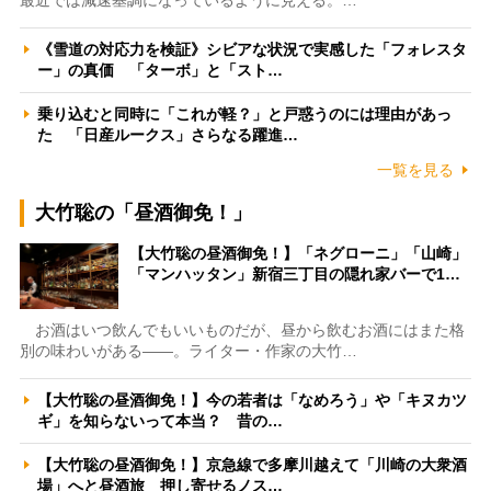
《雪道の対応力を検証》シビアな状況で実感した「フォレスタ
ー」の真価 「ターボ」と「スト…
乗り込むと同時に「これが軽？」と戸惑うのには理由があっ
た 「日産ルークス」さらなる躍進…
一覧を見る
大竹聡の「昼酒御免！」
【大竹聡の昼酒御免！】「ネグローニ」「山崎」
「マンハッタン」新宿三丁目の隠れ家バーで1…
お酒はいつ飲んでもいいものだが、昼から飲むお酒にはまた格
別の味わいがある――。ライター・作家の大竹…
【大竹聡の昼酒御免！】今の若者は「なめろう」や「キヌカツ
ギ」を知らないって本当？ 昔の…
【大竹聡の昼酒御免！】京急線で多摩川越えて「川崎の大衆酒
場」へと昼酒旅 押し寄せるノス…