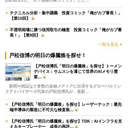
テクニカル分析・集中講義 投資コミック「俺がカブ番長！」
【第10回】
不透明相場に勝つ信用取引の極意 投資コミック「俺がカブ番
長！」【第9回】
一覧を見る
戸松信博の明日の爆騰株を探せ！
【戸松信博氏「明日の爆騰株」を探せ】トーメン
デバイス：サムスンを通じて世界のAIメモリ需
要…
新聞や雑誌など多数の金融メディアに出演するグローバルリン
クアドバイザーズ代表の戸松信博氏が、最新…
【戸松信博氏「明日の爆騰株」を探せ】レーザーテック：最先
端半導体の製造に不可欠な検査装…
【戸松信博氏「明日の爆騰株」を探せ】TDK：AIインフラを支
えるキープレーヤー 成長の再評…