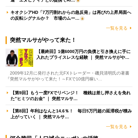
キオクシアHD「7万円割れからの急反発」は再びの上昇局面へ
の反転シグナルか？ 市場のムー…
一覧を見る
突然マルサがやって来た！
【最終回】1億6000万円の負債と引き換えに手に
入れたプライスレスな経験 ｜ 突然マルサがや…
2009年12月に発行された元FXトレーダー・磯貝清明氏の著書
『突然マルサがやって来た！～FXで10億円稼い…
【第9回】もう一度FXでリベンジ！ 種銭は差し押さえを免れ
た”ヒミツのお金” ｜ 突然マルサ…
【第8回】年利はなんと14.6％！ 毎日5万円超の延滞税が積み
上がっていく ｜ 突然マルサ…
一覧を見る