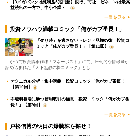
【3メガバンクは純利益5兆円超】銀行、商社、ゼネコンは最高
益続出の一方で、中小企業・…
一覧を見る
投資ノウハウ満載コミック「俺がカブ番長！」
「売り時」を逃さないトレンド見極め術 投資コ
ミック「俺がカブ番長！」【第11回】
かつて投資情報雑誌「マネーポスト」にて、圧倒的な情報量が
詰め込まれた「天下無敵の株コミック」とし…
テクニカル分析・集中講義 投資コミック「俺がカブ番長！」
【第10回】
不透明相場に勝つ信用取引の極意 投資コミック「俺がカブ番
長！」【第9回】
一覧を見る
戸松信博の明日の爆騰株を探せ！