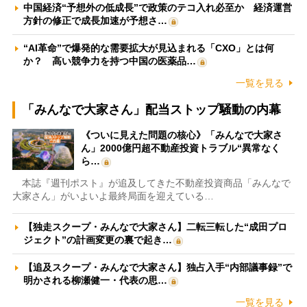
中国経済“予想外の低成長”で政策のテコ入れ必至か 経済運営
方針の修正で成長加速が予想さ…
“AI革命”で爆発的な需要拡大が見込まれる「CXO」とは何
か？ 高い競争力を持つ中国の医薬品…
一覧を見る
「みんなで大家さん」配当ストップ騒動の内幕
《ついに見えた問題の核心》「みんなで大家さ
ん」2000億円超不動産投資トラブル“異常なく
ら…
本誌『週刊ポスト』が追及してきた不動産投資商品「みんなで
大家さん」がいよいよ最終局面を迎えている…
【独走スクープ・みんなで大家さん】二転三転した“成田プロ
ジェクト”の計画変更の裏で起き…
【追及スクープ・みんなで大家さん】独占入手“内部議事録”で
明かされる柳瀬健一・代表の思…
一覧を見る