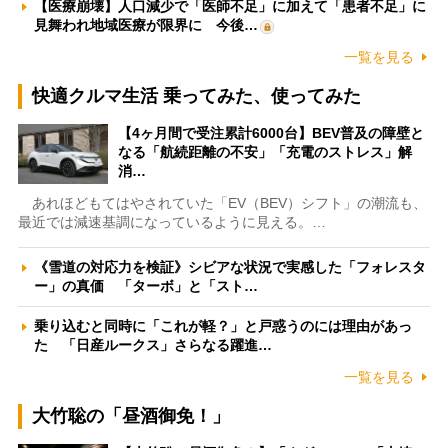
【医療崩壊】人口減少で「医師不足」に加えて「患者不足」に
見舞われ地域医療が限界に 今後…
一覧を見る
快適クルマ生活 乗ってみた、使ってみた
【4ヶ月間で受注累計6000台】BEV普及の障壁と
なる「航続距離の不安」「充電のストレス」解
消…
あれほどもてはやされていた「EV（BEV）シフト」の潮流も、
最近では減速基調になっているように見える。…
《雪道の対応力を検証》シビアな状況で実感した「フォレスタ
ー」の真価 「ターボ」と「スト…
乗り込むと同時に「これが軽？」と戸惑うのには理由があっ
た 「日産ルークス」さらなる躍進…
一覧を見る
大竹聡の「昼酒御免！」