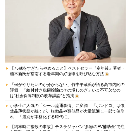
【75歳をすぎたらやめること】ベストセラー『定年後』著者・
楠木新氏が指南する老年期の好循環を呼び込む方法
「何がやりたいのか分からない」竹中平蔵氏が語る高市内閣の
評価 「給付付き税額控除はその場しのぎ」いま不可欠なの
は“社会保障制度の改革議論”と指摘
小学生に人気の「シール流通事情」に変調 「ボンドロ」は依
然品薄状態が続くが、模倣品や類似品が大量流通し一部で値崩
れ 「選別が本格化する時代に」
【納車時に複数の事故】テスラジャパン“多額のEV補助金”で注