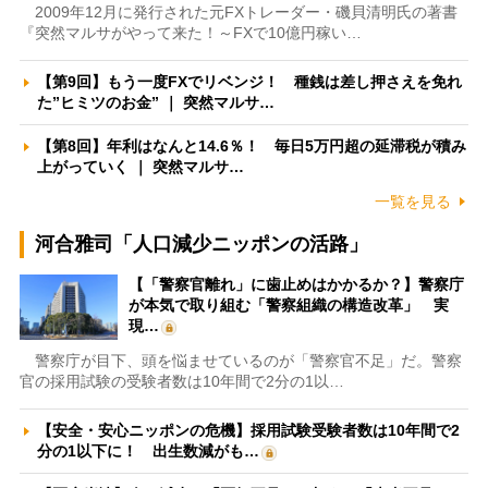
2009年12月に発行された元FXトレーダー・磯貝清明氏の著書
『突然マルサがやって来た！～FXで10億円稼い…
【第9回】もう一度FXでリベンジ！ 種銭は差し押さえを免れ
た”ヒミツのお金” ｜ 突然マルサ…
【第8回】年利はなんと14.6％！ 毎日5万円超の延滞税が積み
上がっていく ｜ 突然マルサ…
一覧を見る
河合雅司「人口減少ニッポンの活路」
【「警察官離れ」に歯止めはかかるか？】警察庁
が本気で取り組む「警察組織の構造改革」 実
現…
警察庁が目下、頭を悩ませているのが「警察官不足」だ。警察
官の採用試験の受験者数は10年間で2分の1以…
【安全・安心ニッポンの危機】採用試験受験者数は10年間で2
分の1以下に！ 出生数減がも…