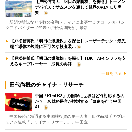
【戸松信博氏「明日の爆騰株」を探せ】トーメン
デバイス：サムスンを通じて世界のAIメモリ需
要…
新聞や雑誌など多数の金融メディアに出演するグローバルリン
クアドバイザーズ代表の戸松信博氏が、最新…
【戸松信博氏「明日の爆騰株」を探せ】レーザーテック：最先
端半導体の製造に不可欠な検査装…
【戸松信博氏「明日の爆騰株」を探せ】TDK：AIインフラを支
えるキープレーヤー 成長の再評…
一覧を見る
田代尚機のチャイナ・リサーチ
中国「Kimi K3」の衝撃に世界はどう対応するの
か？ 米財務長官が検討する「蒸留を行う中国
AI…
中国経済に精通する中国株投資の第一人者・田代尚機氏のプレ
ミアム連載「チャイナ・リサーチ」。中国企…