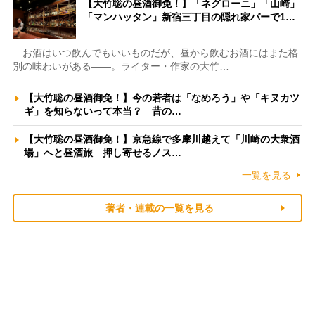
【大竹聡の昼酒御免！】「ネグローニ」「山崎」
「マンハッタン」新宿三丁目の隠れ家バーで1…
お酒はいつ飲んでもいいものだが、昼から飲むお酒にはまた格
別の味わいがある――。ライター・作家の大竹…
【大竹聡の昼酒御免！】今の若者は「なめろう」や「キヌカツ
ギ」を知らないって本当？ 昔の…
【大竹聡の昼酒御免！】京急線で多摩川越えて「川崎の大衆酒
場」へと昼酒旅 押し寄せるノス…
一覧を見る
著者・連載の一覧を見る