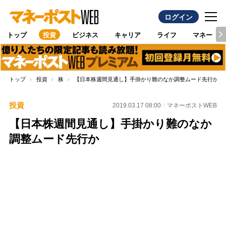
ログイン
トップ
投資
ビジネス
キャリア
ライフ
マネー
トップ
投資
株
【日本株週間見通し】手掛かり難のなか調整ムード先行か
投資
2019.03.17 08:00
マネーポストWEB
【日本株週間見通し】手掛かり難のなか
調整ムード先行か
Loaded
:
100.00%
/
Unmute