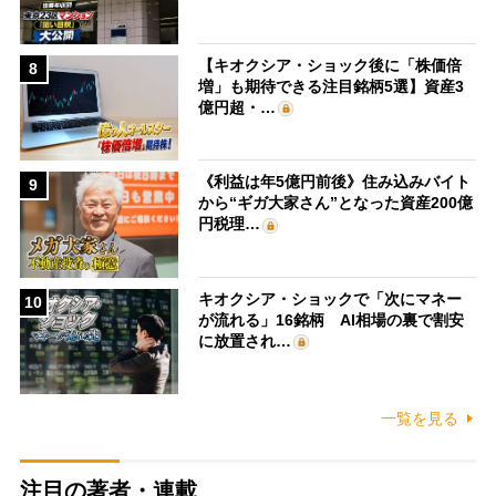
【キオクシア・ショック後に「株価倍
8
増」も期待できる注目銘柄5選】資産3
億円超・…
《利益は年5億円前後》住み込みバイト
9
から“ギガ大家さん”となった資産200億
円税理…
キオクシア・ショックで「次にマネー
10
が流れる」16銘柄 AI相場の裏で割安
に放置され…
一覧を見る
注目の著者・連載