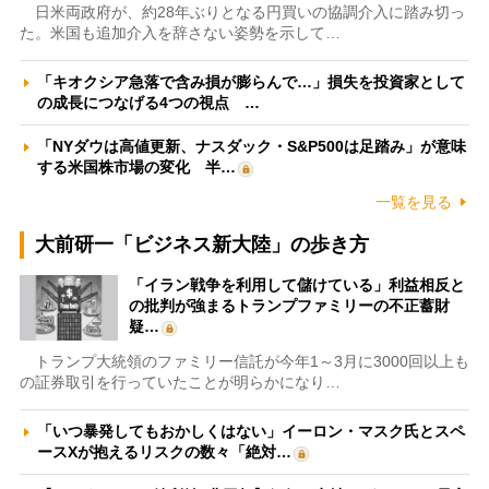
日米両政府が、約28年ぶりとなる円買いの協調介入に踏み切っ
た。米国も追加介入を辞さない姿勢を示して…
「キオクシア急落で含み損が膨らんで…」損失を投資家として
の成長につなげる4つの視点 …
「NYダウは高値更新、ナスダック・S&P500は足踏み」が意味
する米国株市場の変化 半…
一覧を見る
大前研一「ビジネス新大陸」の歩き方
「イラン戦争を利用して儲けている」利益相反と
の批判が強まるトランプファミリーの不正蓄財
疑…
トランプ大統領のファミリー信託が今年1～3月に3000回以上も
の証券取引を行っていたことが明らかになり…
「いつ暴発してもおかしくはない」イーロン・マスク氏とスペ
ースXが抱えるリスクの数々「絶対…