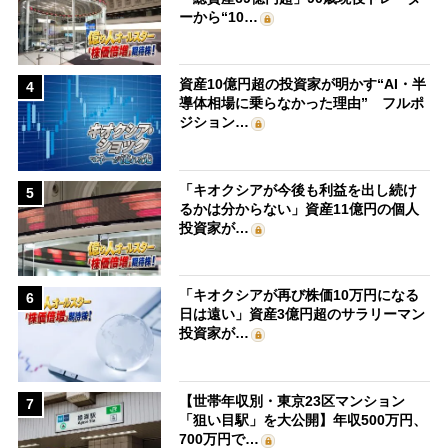
ーから“10…
資産10億円超の投資家が明かす“AI・半
4
導体相場に乗らなかった理由” フルポ
ジション…
「キオクシアが今後も利益を出し続け
5
るかは分からない」資産11億円の個人
投資家が…
「キオクシアが再び株価10万円になる
6
日は遠い」資産3億円超のサラリーマン
投資家が…
【世帯年収別・東京23区マンション
7
「狙い目駅」を大公開】年収500万円、
700万円で…