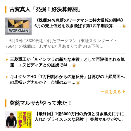
古賀真人「発掘！好決算銘柄」
《株価34％急落のワークマンに特大反転の期待》
6月の売上低迷を吹き飛ばす第1四半期決算、…
6月3日に8330円をつけたワークマン（東証スタンダード・
7564）の株価は、わずか1カ月あまりで約34％下落…
三菱重工が「AIインフラの新たな主役」として再評価される気
運 エヌビディアとの提携でAI…
キオクシアHD「7万円割れからの急反発」は再びの上昇局面へ
の反転シグナルか？ 市場のムー…
一覧を見る
突然マルサがやって来た！
【最終回】1億6000万円の負債と引き換えに手に
入れたプライスレスな経験 ｜ 突然マルサがや…