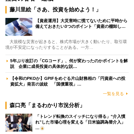
藤川里絵「さあ、投資を始めよう！」
【資産運用】大災害時に慌てないために平時から
備えておきたい3つのポイント「資産の棚卸し…
大規模な災害が起きると、株式市場が大きく動いたり、取引環
境が不安定になったりすることがある。一方…
5年ぶり改訂の「CGコード」、何が変わったのかポイントを解
説 企業に成長投資の具体的な説…
【令和のPKOか】GPIFをめぐる片山財務相の「円資産への投
資拡大」発言の波紋 「国債重視」…
一覧を見る
森口亮「まるわかり市況分析」
「トレンド転換のスイッチになり得る」“介入慣
れ”した市場心理を変える「日米協調為替介入」
…