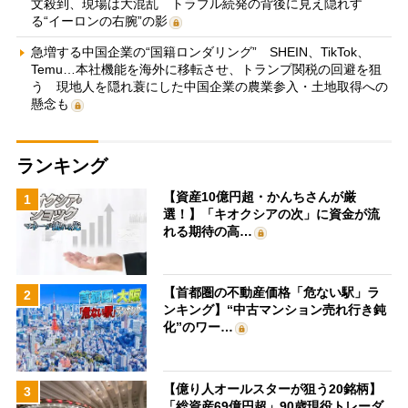
文殺到、現場は大混乱 トラブル続発の背後に見え隠れす
る“イーロンの右腕”の影
急増する中国企業の“国籍ロンダリング” SHEIN、TikTok、
Temu…本社機能を海外に移転させ、トランプ関税の回避を狙
う 現地人を隠れ蓑にした中国企業の農業参入・土地取得への
懸念も
ランキング
【資産10億円超・かんちさんが厳
1
選！】「キオクシアの次」に資金が流
れる期待の高…
【首都圏の不動産価格「危ない駅」ラ
2
ンキング】“中古マンション売れ行き鈍
化”のワー…
【億り人オールスターが狙う20銘柄】
3
「総資産69億円超」90歳現役トレーダ