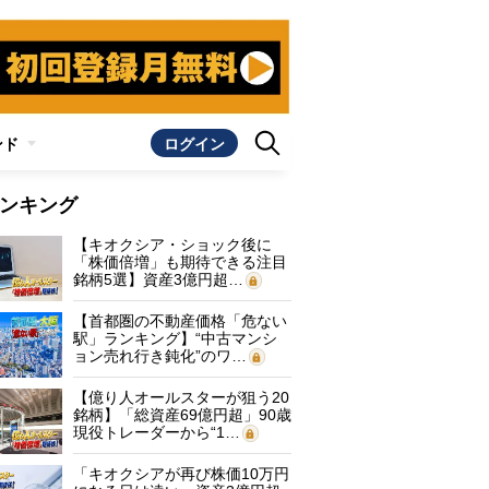
ンド
ログイン
ンキング
【キオクシア・ショック後に
「株価倍増」も期待できる注目
銘柄5選】資産3億円超…
【首都圏の不動産価格「危ない
駅」ランキング】“中古マンシ
ョン売れ行き鈍化”のワ…
【億り人オールスターが狙う20
銘柄】「総資産69億円超」90歳
現役トレーダーから“1…
「キオクシアが再び株価10万円