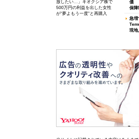
放したい…」キオクシア株で
価 
500万円の利益を出した女性
保障
が“夢よもう一度”と再購入
急増
Te
現地