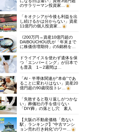
になる日は遠い」資産3億円超
のサラリーマン投資家…
「キオクシアが今後も利益を出
し続けるかは分からない」資産
11億円の個人投資家…
《200万円→資産10億円超の
DAIBOUCHOU氏が「年末まで
に株価倍増期待」の5銘柄を…
ドライアイスを使わず遺体を保
つ「エンバーミング」が日本で
も普及 1～2週間は…
「AI・半導体関連が“本命”であ
ることに変わりはない」資産20
億円超の90歳現役トレ…
「失敗すると取り返しがつかな
い」葬儀社の手を借りない
「DIY葬」の落とし穴 素人
に…
【大阪の不動産価格「危ない
駅」ランキング】“中古マンシ
ョン売れ行き鈍化”のワー…