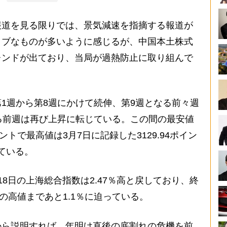
道を見る限りでは、景気減速を指摘する報道が
ィブなものが多いように感じるが、中国本土株式
レンドが出ており、当局が過熱防止に取り組んで
1週から第8週にかけて続伸、第9週となる前々週
る前週は再び上昇に転じている。この間の最安値
イントで最高値は3月7日に記録した3129.94ポイン
している。
8日の上海総合指数は2.47％高と戻しており、終
7日の高値まであと1.1％に迫っている。
ら説明すれば、年明け直後の底割れの危機を前