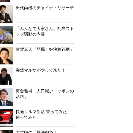
田代尚機のチャイナ・リサーチ
「みんなで大家さん」配当スト
ップ騒動の内幕
古賀真人「発掘！好決算銘柄」
突然マルサがやって来た！
河合雅司「人口減少ニッポンの
活路」
快適クルマ生活 乗ってみた、
使ってみた
大竹聡の「昼酒御免！」