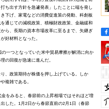
を打ち出す方針を急遽発表」したことに端を発し
引き下げ、家電などの消費促進策の発動、科創板
代を通じての減税政策、積極財政政策、金融緩和
策から、長期の資本市場改革に至るまで、矢継ぎ
らが好材料となった。
因の一つとなっていた米中貿易摩擦が解消に向か
心理の回復が急速に進んだ。
り、政策期待が株価を押し上げている。しか
やや複雑である。
代金をみると、春節前の上昇相場ではそれほど増
出した。1月2日から春節直前の2月1日（春節