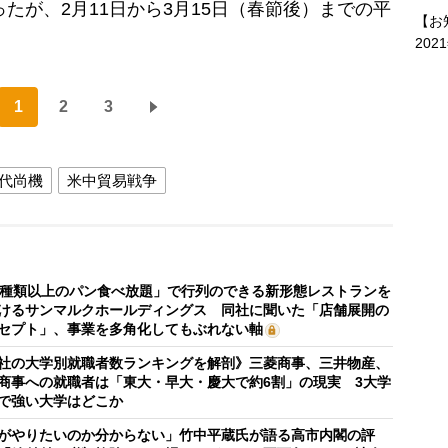
ったが、2月11日から3月15日（春節後）までの平
【お
202
1
2
3
代尚機
米中貿易戦争
0種類以上のパン食べ放題」で行列のできる新形態レストランを
けるサンマルクホールディングス 同社に聞いた「店舗展開の
セプト」、事業を多角化してもぶれない軸
社の大学別就職者数ランキングを解剖》三菱商事、三井物産、
商事への就職者は「東大・早大・慶大で約6割」の現実 3大学
で強い大学はどこか
がやりたいのか分からない」竹中平蔵氏が語る高市内閣の評