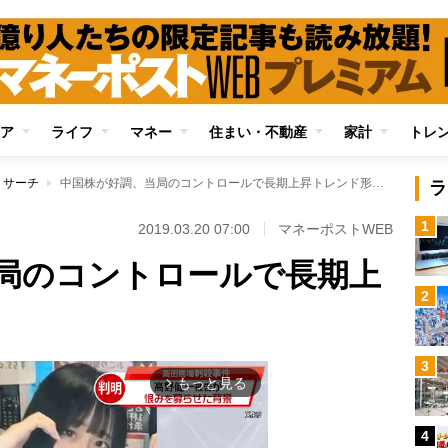
ア
ライフ
マネー
住まい・不動産
家計
トレ
リサーチ
中国株が好調、当局のコントロールで長期上昇トレンド形成か
ラ
1
2019.03.20 07:00
マネーポストWEB
局のコントロールで長期上
2
3
もっと見る
arrow_forward_ios
4