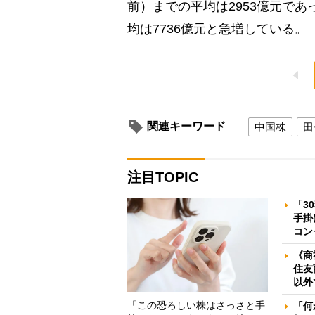
前）までの平均は2953億元であ
均は7736億元と急増している。
関連キーワード
中国株
田
注目TOPIC
「3
手掛
コン
《商
住友
以外
「この恐ろしい株はさっさと手
「何