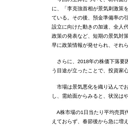
に、「李克強首相が景気刺激策
ている。その後、預金準備率の
設立に向けた動きの加速、全人
政策の発表など、短期の景気対
早に政策情報が発せられ、それ
さらに、2018年の株価下落要
う目途が立ったことで、投資家
市場は景気悪化を織り込んでお
し、需給面からみると、状況は
A株市場の1日当たり平均売買
えておらず、春節後から急に増え