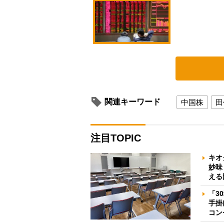
関連キーワード
中国株
田
注目TOPIC
キオ
妙味
える
「3
手掛
コン