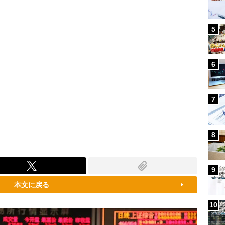
5
6
7
8
9
本文に戻る
10