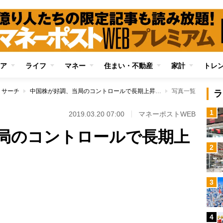
ア
ライフ
マネー
住まい・不動産
家計
トレ
リサーチ
中国株が好調、当局のコントロールで長期上昇トレンド形成か
写真一覧
ラ
1
2019.03.20 07:00
マネーポストWEB
局のコントロールで長期上
2
3
Loaded
:
100.00%
4