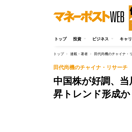
トップ
投資
ビジネス
キャリ
トップ
連載・著者
田代尚機のチャイナ・
田代尚機のチャイナ・リサーチ
中国株が好調、当
昇トレンド形成か
/
Unmute