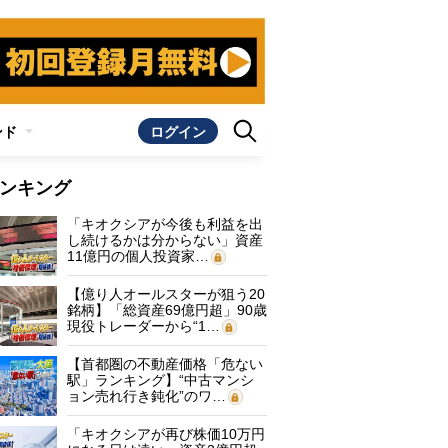
ンド
ログイン
ンキング
「キオクシアが今後も利益を出
し続けるかは分からない」資産
11億円の個人投資家…
【億り人オールスターが狙う20
銘柄】「総資産69億円超」90歳
現役トレーダーから“1…
【首都圏の不動産価格「危ない
駅」ランキング】“中古マンシ
ョン売れ行き鈍化”のワ…
「キオクシアが再び株価10万円