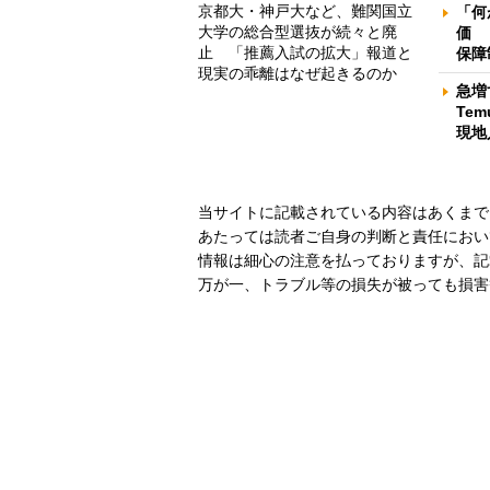
京都大・神戸大など、難関国立
「何
大学の総合型選抜が続々と廃
価 
止 「推薦入試の拡大」報道と
保障
現実の乖離はなぜ起きるのか
急増
Te
現地
当サイトに記載されている内容はあくまで
あたっては読者ご自身の判断と責任におい
情報は細心の注意を払っておりますが、記
万が一、トラブル等の損失が被っても損害