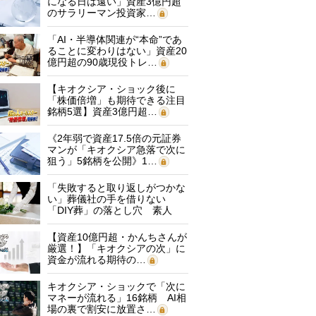
になる日は遠い」資産3億円超
のサラリーマン投資家…
「AI・半導体関連が“本命”であ
ることに変わりはない」資産20
億円超の90歳現役トレ…
【キオクシア・ショック後に
「株価倍増」も期待できる注目
銘柄5選】資産3億円超…
《2年弱で資産17.5倍の元証券
マンが「キオクシア急落で次に
狙う」5銘柄を公開》1…
「失敗すると取り返しがつかな
い」葬儀社の手を借りない
「DIY葬」の落とし穴 素人
に…
【資産10億円超・かんちさんが
厳選！】「キオクシアの次」に
資金が流れる期待の…
キオクシア・ショックで「次に
マネーが流れる」16銘柄 AI相
場の裏で割安に放置さ…