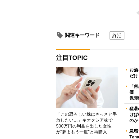
関連キーワード
終活
注目TOPIC
お酒
だけ
「何
価 
保障
猛暑
「この恐ろしい株はさっさと手
けば
放したい…」キオクシア株で
のか
500万円の利益を出した女性
急増
が“夢よもう一度”と再購入
Te