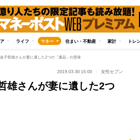
ア
ライフ
マネー
住まい・不動産
家計
トレ
金子哲雄さんが妻に遺した2つの「遺品」の意味
2019.03.30 15:00
女性セブン
哲雄さんが妻に遺した2つ
Loaded
:
100.00%
/