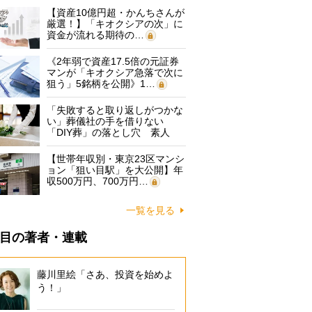
【資産10億円超・かんちさんが
厳選！】「キオクシアの次」に
資金が流れる期待の…
《2年弱で資産17.5倍の元証券
マンが「キオクシア急落で次に
狙う」5銘柄を公開》1…
「失敗すると取り返しがつかな
い」葬儀社の手を借りない
「DIY葬」の落とし穴 素人
に…
【世帯年収別・東京23区マンシ
ョン「狙い目駅」を大公開】年
収500万円、700万円…
一覧を見る
目の著者・連載
藤川里絵「さあ、投資を始めよ
う！」