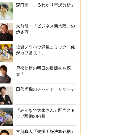
森口亮「まるわかり市況分析」
大前研一「ビジネス新大陸」の
歩き方
投資ノウハウ満載コミック「俺
がカブ番長！」
戸松信博の明日の爆騰株を探
せ！
田代尚機のチャイナ・リサーチ
「みんなで大家さん」配当スト
ップ騒動の内幕
古賀真人「発掘！好決算銘柄」