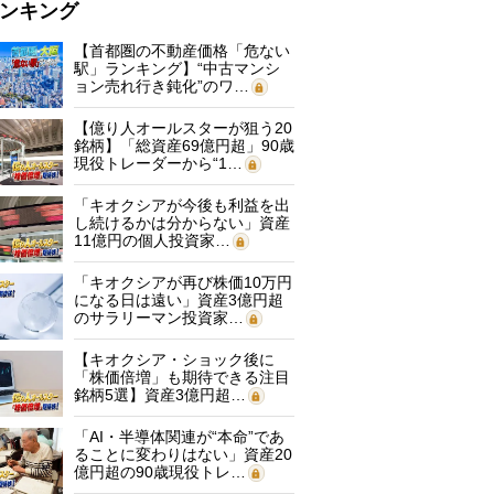
ンキング
【首都圏の不動産価格「危ない
駅」ランキング】“中古マンシ
ョン売れ行き鈍化”のワ…
【億り人オールスターが狙う20
銘柄】「総資産69億円超」90歳
現役トレーダーから“1…
「キオクシアが今後も利益を出
し続けるかは分からない」資産
11億円の個人投資家…
「キオクシアが再び株価10万円
になる日は遠い」資産3億円超
のサラリーマン投資家…
【キオクシア・ショック後に
「株価倍増」も期待できる注目
銘柄5選】資産3億円超…
「AI・半導体関連が“本命”であ
ることに変わりはない」資産20
億円超の90歳現役トレ…