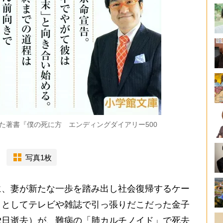
た著書『僕の死に方 エンディングダイアリー500
写真1枚
、妻が新たな一歩を踏み出し社会復帰するケー
トとしてテレビや雑誌で引っ張りだこだった金子
0月2日逝去）が、難病の「肺カルチノイド」で死去