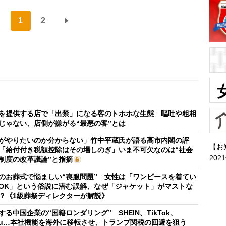
1
2
を提供する店で「出禁」になる客のトホホな生態 嘔吐や粗相
じゃない、店側が嫌がる“最悪の客”とは
がやりたいのか分からない」竹中平蔵氏が語る高市内閣の評
【お
「給付付き税額控除はその場しのぎ」いま不可欠なのは“社会
202
制度の改革議論”と指摘
のお葬式で悩ましい“喪服問題” 女性は「ワンピースを着てい
OK」という俗説に潜む誤解、なぜ「ジャケット」がマストな
？《1級葬祭ディレクターが解説》
する中国企業の“国籍ロンダリング” SHEIN、TikTok、
mu…本社機能を海外に移転させ、トランプ関税の回避を狙う