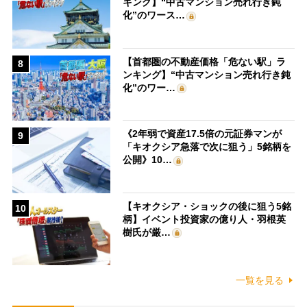
キング】“中古マンション売れ行き鈍
化”のワース…
【首都圏の不動産価格「危ない駅」ラ
8
ンキング】“中古マンション売れ行き鈍
化”のワー…
《2年弱で資産17.5倍の元証券マンが
9
「キオクシア急落で次に狙う」5銘柄を
公開》10…
【キオクシア・ショックの後に狙う5銘
10
柄】イベント投資家の億り人・羽根英
樹氏が厳…
一覧を見る