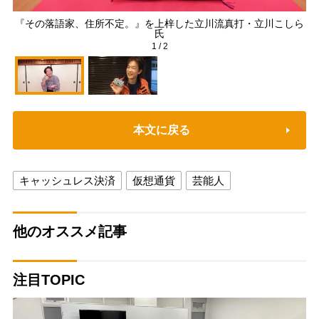
『その落語家、住所不定。』を上梓した立川流真打・立川こしら
持
氏
1
/
2
本文に戻る
キャッシュレス決済
仮想通貨
芸能人
他のオススメ記事
注目TOPIC