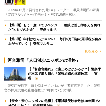
2009年12月に発行された元FXトレーダー・磯貝清明氏の著書
『突然マルサがやって来た！～FXで10億円稼い…
【第9回】もう一度FXでリベンジ！ 種銭は差し押さえを免れ
た”ヒミツのお金” ｜ 突然マルサ…
【第8回】年利はなんと14.6％！ 毎日5万円超の延滞税が積み
上がっていく ｜ 突然マルサ…
一覧を見る
河合雅司「人口減少ニッポンの活路」
【「警察官離れ」に歯止めはかかるか？】警察庁
が本気で取り組む「警察組織の構造改革」 実
現…
警察庁が目下、頭を悩ませているのが「警察官不足」だ。警察
官の採用試験の受験者数は10年間で2分の1以…
【安全・安心ニッポンの危機】採用試験受験者数は10年間で2
分の1以下に！ 出生数減がも…