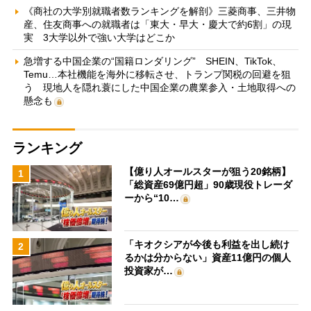
《商社の大学別就職者数ランキングを解剖》三菱商事、三井物
産、住友商事への就職者は「東大・早大・慶大で約6割」の現
実 3大学以外で強い大学はどこか
急増する中国企業の“国籍ロンダリング” SHEIN、TikTok、
Temu…本社機能を海外に移転させ、トランプ関税の回避を狙
う 現地人を隠れ蓑にした中国企業の農業参入・土地取得への
懸念も
ランキング
【億り人オールスターが狙う20銘柄】
1
「総資産69億円超」90歳現役トレーダ
ーから“10…
「キオクシアが今後も利益を出し続け
2
るかは分からない」資産11億円の個人
投資家が…