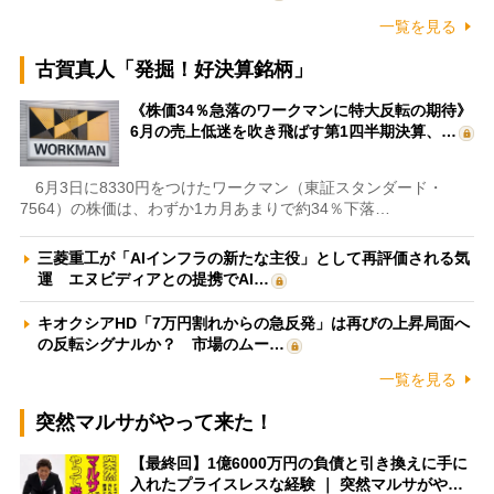
一覧を見る
古賀真人「発掘！好決算銘柄」
《株価34％急落のワークマンに特大反転の期待》
6月の売上低迷を吹き飛ばす第1四半期決算、…
6月3日に8330円をつけたワークマン（東証スタンダード・
7564）の株価は、わずか1カ月あまりで約34％下落…
三菱重工が「AIインフラの新たな主役」として再評価される気
運 エヌビディアとの提携でAI…
キオクシアHD「7万円割れからの急反発」は再びの上昇局面へ
の反転シグナルか？ 市場のムー…
一覧を見る
突然マルサがやって来た！
【最終回】1億6000万円の負債と引き換えに手に
入れたプライスレスな経験 ｜ 突然マルサがや…