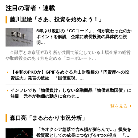
注目の著者・連載
藤川里絵「さあ、投資を始めよう！」
5年ぶり改訂の「CGコード」、何が変わったのか
ポイントを解説 企業に成長投資の具体的な説
明…
金融庁と東京証券取引所が共同で策定している上場企業の経営
や取締役会のあり方を定める「コーポレート…
【令和のPKOか】GPIFをめぐる片山財務相の「円資産への投
資拡大」発言の波紋 「国債重視」…
インフレでも「物価負け」しない金融商品「物価連動国債」に
注目 元本が物価の動きに合わせ…
一覧を見る
森口亮「まるわかり市況分析」
「キオクシア急落で含み損が膨らんで…」損失を
投資家としての成長につなげる4つの視点 「…