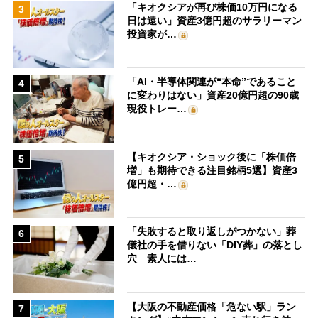
「キオクシアが再び株価10万円になる
3
日は遠い」資産3億円超のサラリーマン
投資家が…
「AI・半導体関連が“本命”であること
4
に変わりはない」資産20億円超の90歳
現役トレー…
【キオクシア・ショック後に「株価倍
5
増」も期待できる注目銘柄5選】資産3
億円超・…
「失敗すると取り返しがつかない」葬
6
儀社の手を借りない「DIY葬」の落とし
穴 素人には…
【大阪の不動産価格「危ない駅」ラン
7