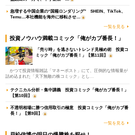
急増する中国企業の“国籍ロンダリング” SHEIN、TikTok、
Temu…本社機能を海外に移転させ…
一覧を見る
投資ノウハウ満載コミック「俺がカブ番長！」
「売り時」を逃さないトレンド見極め術 投資コ
ミック「俺がカブ番長！」【第11回】
かつて投資情報雑誌「マネーポスト」にて、圧倒的な情報量が
詰め込まれた「天下無敵の株コミック」とし…
テクニカル分析・集中講義 投資コミック「俺がカブ番長！」
【第10回】
不透明相場に勝つ信用取引の極意 投資コミック「俺がカブ番
長！」【第9回】
一覧を見る
戸松信博の明日の爆騰株を探せ！