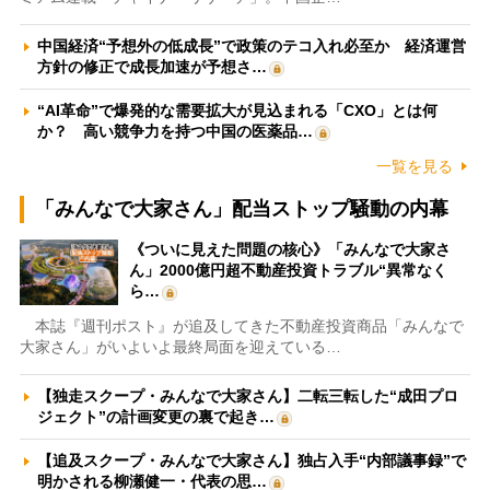
中国経済“予想外の低成長”で政策のテコ入れ必至か 経済運営
方針の修正で成長加速が予想さ…
“AI革命”で爆発的な需要拡大が見込まれる「CXO」とは何
か？ 高い競争力を持つ中国の医薬品…
一覧を見る
「みんなで大家さん」配当ストップ騒動の内幕
《ついに見えた問題の核心》「みんなで大家さ
ん」2000億円超不動産投資トラブル“異常なく
ら…
本誌『週刊ポスト』が追及してきた不動産投資商品「みんなで
大家さん」がいよいよ最終局面を迎えている…
【独走スクープ・みんなで大家さん】二転三転した“成田プロ
ジェクト”の計画変更の裏で起き…
【追及スクープ・みんなで大家さん】独占入手“内部議事録”で
明かされる柳瀬健一・代表の思…