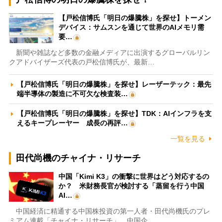
【戸松信博氏「明日の爆騰株」を探せ】トーメン
デバイス：サムスンを通じて世界のAIメモリ需
要…
新聞や雑誌など多数の金融メディアに出演するグローバルリン
クアドバイザーズ代表の戸松信博氏が、最新…
【戸松信博氏「明日の爆騰株」を探せ】レーザーテック：最先
端半導体の製造に不可欠な検査装…
【戸松信博氏「明日の爆騰株」を探せ】TDK：AIインフラを支
えるキープレーヤー 成長の再評…
一覧を見る
田代尚機のチャイナ・リサーチ
中国「Kimi K3」の衝撃に世界はどう対応するの
か？ 米財務長官が検討する「蒸留を行う中国
AI…
中国経済に精通する中国株投資の第一人者・田代尚機氏のプレ
ミアム連載「チャイナ・リサーチ」。中国企…