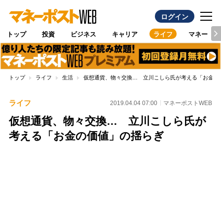
ログイン
トップ
投資
ビジネス
キャリア
ライフ
マネー
トップ
ライフ
生活
仮想通貨、物々交換… 立川こしら氏が考える「お金の
ライフ
2019.04.04 07:00
マネーポストWEB
仮想通貨、物々交換… 立川こしら氏が
考える「お金の価値」の揺らぎ
Loaded
:
100.00%
/
Unmute