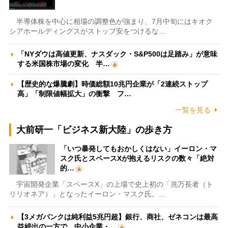
半導体株を中心に相場の調整色が強まり、7月中旬にはキオク
シアホールディングスがストップ安をつけるな…
「NYダウは高値更新、ナスダック・S&P500は足踏み」が意味
する米国株市場の変化 半…
【歴史的な爆騰劇】時価総額10兆円企業が「2連続ストップ
高」「制限値幅拡大」の衝撃 フ…
一覧を見る
大前研一「ビジネス新大陸」の歩き方
「いつ暴発してもおかしくはない」イーロン・マ
スク氏とスペースXが抱えるリスクの数々「絶対
的…
宇宙開発企業「スペースX」の上場で史上初の「兆万長者（ト
リリオネア）」となったイーロン・マスク氏。…
【3メガバンクは純利益5兆円超】銀行、商社、ゼネコンは最高
益続出の一方で、中小企業・…