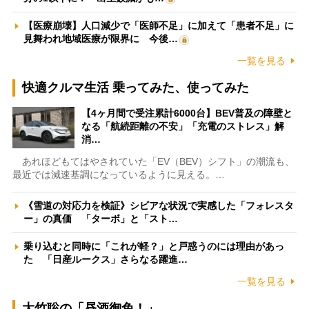
【医療崩壊】人口減少で「医師不足」に加えて「患者不足」に
見舞われ地域医療が限界に 今後…
一覧を見る
快適クルマ生活 乗ってみた、使ってみた
【4ヶ月間で受注累計6000台】BEV普及の障壁と
なる「航続距離の不安」「充電のストレス」解
消…
あれほどもてはやされていた「EV（BEV）シフト」の潮流も、
最近では減速基調になっているように見える。…
《雪道の対応力を検証》シビアな状況で実感した「フォレスタ
ー」の真価 「ターボ」と「スト…
乗り込むと同時に「これが軽？」と戸惑うのには理由があっ
た 「日産ルークス」さらなる躍進…
一覧を見る
大竹聡の「昼酒御免！」