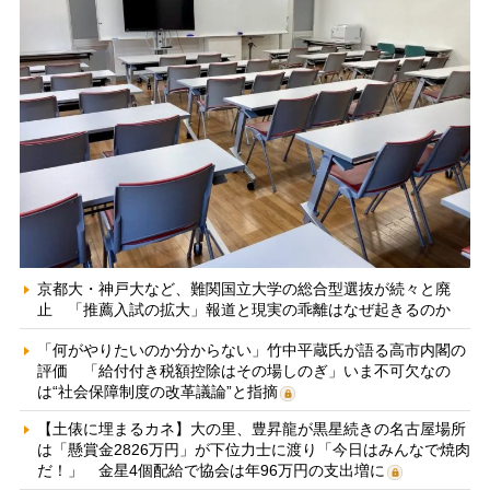
京都大・神戸大など、難関国立大学の総合型選抜が続々と廃
止 「推薦入試の拡大」報道と現実の乖離はなぜ起きるのか
「何がやりたいのか分からない」竹中平蔵氏が語る高市内閣の
評価 「給付付き税額控除はその場しのぎ」いま不可欠なの
は“社会保障制度の改革議論”と指摘
【土俵に埋まるカネ】大の里、豊昇龍が黒星続きの名古屋場所
は「懸賞金2826万円」が下位力士に渡り「今日はみんなで焼肉
だ！」 金星4個配給で協会は年96万円の支出増に