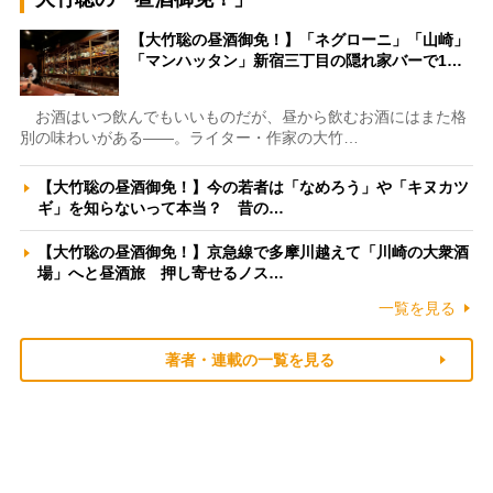
【大竹聡の昼酒御免！】「ネグローニ」「山崎」
「マンハッタン」新宿三丁目の隠れ家バーで1…
お酒はいつ飲んでもいいものだが、昼から飲むお酒にはまた格
別の味わいがある――。ライター・作家の大竹…
【大竹聡の昼酒御免！】今の若者は「なめろう」や「キヌカツ
ギ」を知らないって本当？ 昔の…
【大竹聡の昼酒御免！】京急線で多摩川越えて「川崎の大衆酒
場」へと昼酒旅 押し寄せるノス…
一覧を見る
著者・連載の一覧を見る