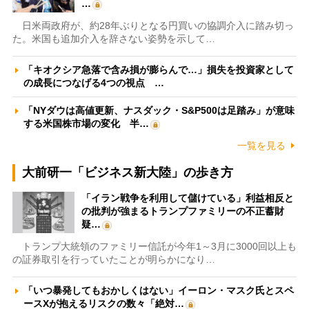
…
日米両政府が、約28年ぶりとなる円買いの協調介入に踏み切っ
た。米国も追加介入を辞さない姿勢を示して…
「キオクシア急落で含み損が膨らんで…」損失を投資家として
の成長につなげる4つの視点 …
「NYダウは高値更新、ナスダック・S&P500は足踏み」が意味
する米国株市場の変化 半…
一覧を見る
大前研一「ビジネス新大陸」の歩き方
「イラン戦争を利用して儲けている」利益相反と
の批判が強まるトランプファミリーの不正蓄財
疑…
トランプ大統領のファミリー信託が今年1～3月に3000回以上も
の証券取引を行っていたことが明らかになり…
「いつ暴発してもおかしくはない」イーロン・マスク氏とスペ
ースXが抱えるリスクの数々「絶対…