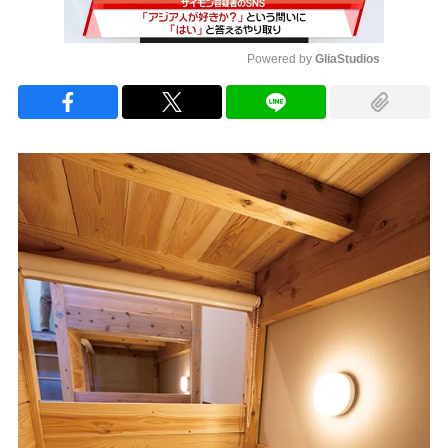
Powered by 
GliaStudios
Mute