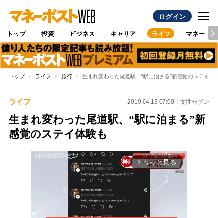
ログイン
トップ
投資
ビジネス
キャリア
ライフ
マネー
トップ
ライフ
旅行
生まれ変わった尾道駅、“駅に泊まる”新感覚のステイ体
ライフ
2019.04.13 07:00
女性セブン
生まれ変わった尾道駅、“駅に泊まる”新
感覚のステイ体験も
もっと見る
arrow_forward_ios