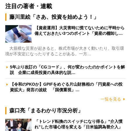
注目の著者・連載
藤川里絵「さあ、投資を始めよう！」
【資産運用】大災害時に慌てないために平時から
備えておきたい3つのポイント「資産の棚卸し…
大規模な災害が起きると、株式市場が大きく動いたり、取引環
境が不安定になったりすることがある。一方…
5年ぶり改訂の「CGコード」、何が変わったのかポイントを解
説 企業に成長投資の具体的な説…
【令和のPKOか】GPIFをめぐる片山財務相の「円資産への投
資拡大」発言の波紋 「国債重視」…
一覧を見る
森口亮「まるわかり市況分析」
「トレンド転換のスイッチになり得る」“介入慣
れ”した市場心理を変える「日米協調為替介入」