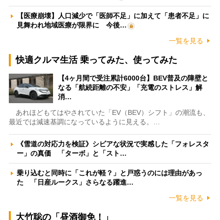
【医療崩壊】人口減少で「医師不足」に加えて「患者不足」に
見舞われ地域医療が限界に 今後…
一覧を見る
快適クルマ生活 乗ってみた、使ってみた
【4ヶ月間で受注累計6000台】BEV普及の障壁と
なる「航続距離の不安」「充電のストレス」解
消…
あれほどもてはやされていた「EV（BEV）シフト」の潮流も、
最近では減速基調になっているように見える。…
《雪道の対応力を検証》シビアな状況で実感した「フォレスタ
ー」の真価 「ターボ」と「スト…
乗り込むと同時に「これが軽？」と戸惑うのには理由があっ
た 「日産ルークス」さらなる躍進…
一覧を見る
大竹聡の「昼酒御免！」