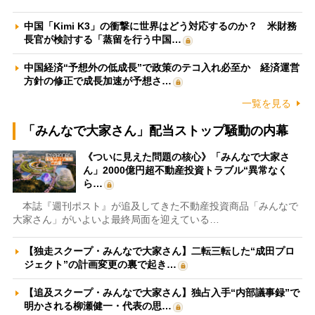
中国「Kimi K3」の衝撃に世界はどう対応するのか？ 米財務
長官が検討する「蒸留を行う中国…
中国経済“予想外の低成長”で政策のテコ入れ必至か 経済運営
方針の修正で成長加速が予想さ…
一覧を見る
「みんなで大家さん」配当ストップ騒動の内幕
《ついに見えた問題の核心》「みんなで大家さ
ん」2000億円超不動産投資トラブル“異常なく
ら…
本誌『週刊ポスト』が追及してきた不動産投資商品「みんなで
大家さん」がいよいよ最終局面を迎えている…
【独走スクープ・みんなで大家さん】二転三転した“成田プロ
ジェクト”の計画変更の裏で起き…
【追及スクープ・みんなで大家さん】独占入手“内部議事録”で
明かされる柳瀬健一・代表の思…