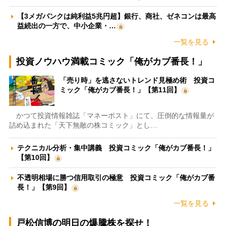
【3メガバンクは純利益5兆円超】銀行、商社、ゼネコンは最高
益続出の一方で、中小企業・…
一覧を見る
投資ノウハウ満載コミック「俺がカブ番長！」
「売り時」を逃さないトレンド見極め術 投資コ
ミック「俺がカブ番長！」【第11回】
かつて投資情報雑誌「マネーポスト」にて、圧倒的な情報量が
詰め込まれた「天下無敵の株コミック」とし…
テクニカル分析・集中講義 投資コミック「俺がカブ番長！」
【第10回】
不透明相場に勝つ信用取引の極意 投資コミック「俺がカブ番
長！」【第9回】
一覧を見る
戸松信博の明日の爆騰株を探せ！