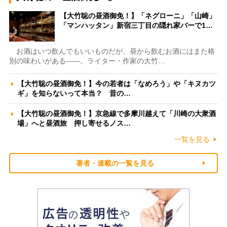
【大竹聡の昼酒御免！】「ネグローニ」「山崎」
「マンハッタン」新宿三丁目の隠れ家バーで1…
お酒はいつ飲んでもいいものだが、昼から飲むお酒にはまた格
別の味わいがある――。ライター・作家の大竹…
【大竹聡の昼酒御免！】今の若者は「なめろう」や「キヌカツ
ギ」を知らないって本当？ 昔の…
【大竹聡の昼酒御免！】京急線で多摩川越えて「川崎の大衆酒
場」へと昼酒旅 押し寄せるノス…
一覧を見る
著者・連載の一覧を見る