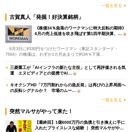
一覧を見る
古賀真人「発掘！好決算銘柄」
《株価34％急落のワークマンに特大反転の期待》
6月の売上低迷を吹き飛ばす第1四半期決算、…
6月3日に8330円をつけたワークマン（東証スタンダード・
7564）の株価は、わずか1カ月あまりで約34％下落…
三菱重工が「AIインフラの新たな主役」として再評価される気
運 エヌビディアとの提携でAI…
キオクシアHD「7万円割れからの急反発」は再びの上昇局面へ
の反転シグナルか？ 市場のムー…
一覧を見る
突然マルサがやって来た！
【最終回】1億6000万円の負債と引き換えに手に
入れたプライスレスな経験 ｜ 突然マルサがや…