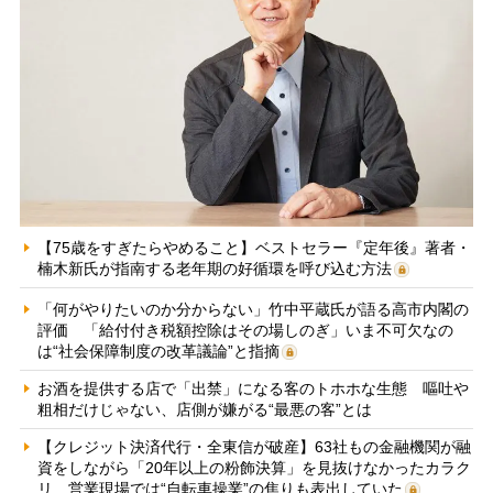
【75歳をすぎたらやめること】ベストセラー『定年後』著者・
楠木新氏が指南する老年期の好循環を呼び込む方法
「何がやりたいのか分からない」竹中平蔵氏が語る高市内閣の
評価 「給付付き税額控除はその場しのぎ」いま不可欠なの
は“社会保障制度の改革議論”と指摘
お酒を提供する店で「出禁」になる客のトホホな生態 嘔吐や
粗相だけじゃない、店側が嫌がる“最悪の客”とは
【クレジット決済代行・全東信が破産】63社もの金融機関が融
資をしながら「20年以上の粉飾決算」を見抜けなかったカラク
リ 営業現場では“自転車操業”の焦りも表出していた