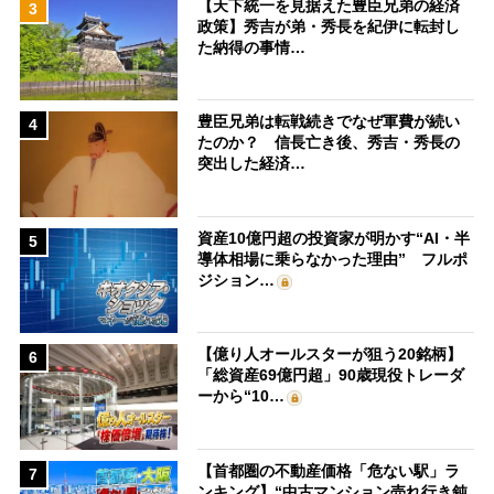
【天下統一を見据えた豊臣兄弟の経済
3
政策】秀吉が弟・秀長を紀伊に転封し
た納得の事情…
豊臣兄弟は転戦続きでなぜ軍費が続い
4
たのか？ 信長亡き後、秀吉・秀長の
突出した経済…
資産10億円超の投資家が明かす“AI・半
5
導体相場に乗らなかった理由” フルポ
ジション…
【億り人オールスターが狙う20銘柄】
6
「総資産69億円超」90歳現役トレーダ
ーから“10…
【首都圏の不動産価格「危ない駅」ラ
7
ンキング】“中古マンション売れ行き鈍