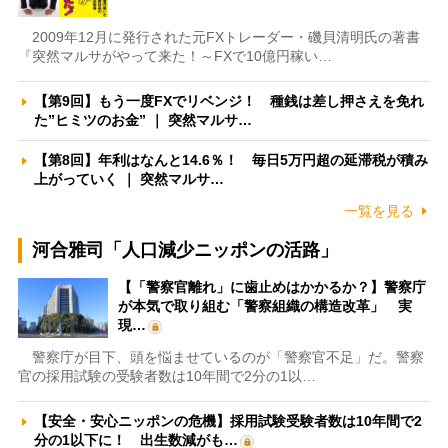
2009年12月に発行された元FXトレーダー・磯貝清明氏の著書
『突然マルサがやって来た！～FXで10億円稼い…
【第9回】もう一度FXでリベンジ！ 種銭は差し押さえを免れ
た”ヒミツのお金” ｜ 突然マルサ…
【第8回】年利はなんと14.6％！ 毎日5万円超の延滞税が積み
上がっていく ｜ 突然マルサ…
一覧を見る
河合雅司「人口減少ニッポンの活路」
【「警察官離れ」に歯止めはかかるか？】警察庁
が本気で取り組む「警察組織の構造改革」 実
現…
警察庁が目下、頭を悩ませているのが「警察官不足」だ。警察
官の採用試験の受験者数は10年間で2分の1以…
【安全・安心ニッポンの危機】採用試験受験者数は10年間で2
分の1以下に！ 出生数減がも…