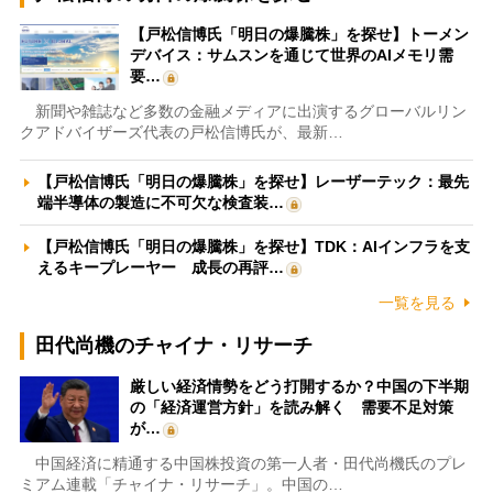
【戸松信博氏「明日の爆騰株」を探せ】トーメン
デバイス：サムスンを通じて世界のAIメモリ需
要…
新聞や雑誌など多数の金融メディアに出演するグローバルリン
クアドバイザーズ代表の戸松信博氏が、最新…
【戸松信博氏「明日の爆騰株」を探せ】レーザーテック：最先
端半導体の製造に不可欠な検査装…
【戸松信博氏「明日の爆騰株」を探せ】TDK：AIインフラを支
えるキープレーヤー 成長の再評…
一覧を見る
田代尚機のチャイナ・リサーチ
厳しい経済情勢をどう打開するか？中国の下半期
の「経済運営方針」を読み解く 需要不足対策
が…
中国経済に精通する中国株投資の第一人者・田代尚機氏のプレ
ミアム連載「チャイナ・リサーチ」。中国の…