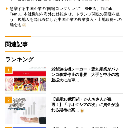
急増する中国企業の“国籍ロンダリング” SHEIN、TikTok、
Temu…本社機能を海外に移転させ、トランプ関税の回避を狙
う 現地人を隠れ蓑にした中国企業の農業参入・土地取得への
懸念も
関連記事
ランキング
老舗遊技機メーカー・豊丸産業がパチ
1
ンコ事業停止の背景 大手と中小の格
差拡大に拍車…
【資産10億円超・かんちさんが厳
2
選！】「キオクシアの次」に資金が流
れる期待の高…