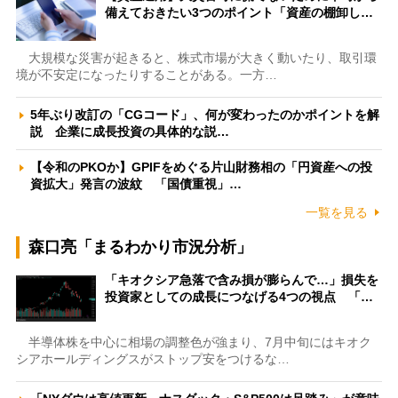
備えておきたい3つのポイント「資産の棚卸し…
大規模な災害が起きると、株式市場が大きく動いたり、取引環
境が不安定になったりすることがある。一方…
5年ぶり改訂の「CGコード」、何が変わったのかポイントを解
説 企業に成長投資の具体的な説…
【令和のPKOか】GPIFをめぐる片山財務相の「円資産への投
資拡大」発言の波紋 「国債重視」…
一覧を見る
森口亮「まるわかり市況分析」
「キオクシア急落で含み損が膨らんで…」損失を
投資家としての成長につなげる4つの視点 「…
半導体株を中心に相場の調整色が強まり、7月中旬にはキオク
シアホールディングスがストップ安をつけるな…