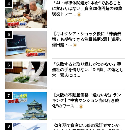
「AI・半導体関連が“本命”であること
4
に変わりはない」資産20億円超の90歳
現役トレー…
【キオクシア・ショック後に「株価倍
5
増」も期待できる注目銘柄5選】資産3
億円超・…
「失敗すると取り返しがつかない」葬
6
儀社の手を借りない「DIY葬」の落とし
穴 素人には…
【大阪の不動産価格「危ない駅」ラン
7
キング】“中古マンション売れ行き鈍
化”のワース…
《2年弱で資産17.5倍の元証券マンが
8