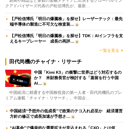
新聞や雑誌など多数の金融メディアに出演するグローバルリン
クアドバイザーズ代表の戸松信博氏が、最新…
【戸松信博氏「明日の爆騰株」を探せ】レーザーテック：最先
端半導体の製造に不可欠な検査装…
【戸松信博氏「明日の爆騰株」を探せ】TDK：AIインフラを支
えるキープレーヤー 成長の再評…
一覧を見る
田代尚機のチャイナ・リサーチ
中国「Kimi K3」の衝撃に世界はどう対応するの
か？ 米財務長官が検討する「蒸留を行う中国
AI…
中国経済に精通する中国株投資の第一人者・田代尚機氏のプレ
ミアム連載「チャイナ・リサーチ」。中国企…
中国経済“予想外の低成長”で政策のテコ入れ必至か 経済運営
方針の修正で成長加速が予想さ…
“AI革命”で爆発的な需要拡大が見込まれる「CXO」とは何