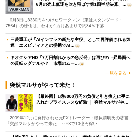
6月の売上低迷を吹き飛ばす第1四半期決算、…
6月3日に8330円をつけたワークマン（東証スタンダード・
7564）の株価は、わずか1カ月あまりで約34％下落…
三菱重工が「AIインフラの新たな主役」として再評価される気
運 エヌビディアとの提携でAI…
キオクシアHD「7万円割れからの急反発」は再びの上昇局面へ
の反転シグナルか？ 市場のムー…
一覧を見る
突然マルサがやって来た！
【最終回】1億6000万円の負債と引き換えに手に
入れたプライスレスな経験 ｜ 突然マルサがや…
2009年12月に発行された元FXトレーダー・磯貝清明氏の著書
『突然マルサがやって来た！～FXで10億円稼い…