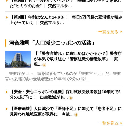
【第9回】もう一度FXでリベンジ！ 種銭は差し押さえを免れ
た”ヒミツのお金” ｜ 突然マルサ…
【第8回】年利はなんと14.6％！ 毎日5万円超の延滞税が積み
上がっていく ｜ 突然マルサ…
一覧を見る
河合雅司「人口減少ニッポンの活路」
【「警察官離れ」に歯止めはかかるか？】警察庁
が本気で取り組む「警察組織の構造改革」 実
現…
警察庁が目下、頭を悩ませているのが「警察官不足」だ。警察
官の採用試験の受験者数は10年間で2分の1以…
【安全・安心ニッポンの危機】採用試験受験者数は10年間で2
分の1以下に！ 出生数減がも…
【医療崩壊】人口減少で「医師不足」に加えて「患者不足」に
見舞われ地域医療が限界に 今後…
一覧を見る