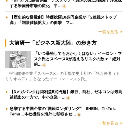
「NYダウは高値更新、ナスダック・S&P500は足踏み」が意味
する米国株市場の変化 半…
【歴史的な爆騰劇】時価総額10兆円企業が「2連続ストップ
高」「制限値幅拡大」の衝撃 フ…
一覧を見る
大前研一「ビジネス新大陸」の歩き方
「いつ暴発してもおかしくはない」イーロン・マ
スク氏とスペースXが抱えるリスクの数々「絶対
的…
宇宙開発企業「スペースX」の上場で史上初の「兆万長者（ト
リリオネア）」となったイーロン・マスク氏。…
【3メガバンクは純利益5兆円超】銀行、商社、ゼネコンは最高
益続出の一方で、中小企業・…
急増する中国企業の“国籍ロンダリング” SHEIN、TikTok、
Temu…本社機能を海外に移転させ…
一覧を見る