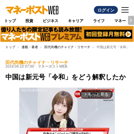
ログイン
トップ
投資
ビジネス
キャリア
ライフ
マネー
トップ
連載・著者
田代尚機のチャイナ・リサーチ
中国は新元号「令和」を
田代尚機のチャイナ・リサーチ
2019.04.10 07:00
マネーポストWEB
中国は新元号「令和」をどう解釈したか
もっと見る
arrow_forward_ios