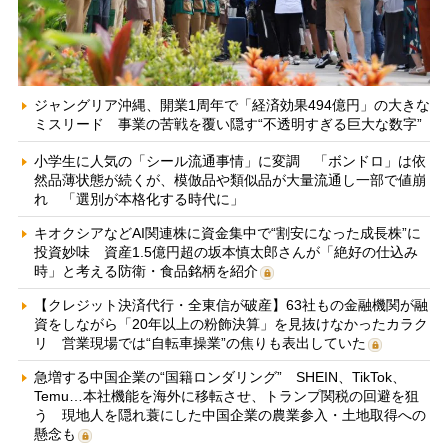
ジャングリア沖縄、開業1周年で「経済効果494億円」の大きな
ミスリード 事業の苦戦を覆い隠す“不透明すぎる巨大な数字”
小学生に人気の「シール流通事情」に変調 「ボンドロ」は依
然品薄状態が続くが、模倣品や類似品が大量流通し一部で値崩
れ 「選別が本格化する時代に」
キオクシアなどAI関連株に資金集中で“割安になった成長株”に
投資妙味 資産1.5億円超の坂本慎太郎さんが「絶好の仕込み
時」と考える防衛・食品銘柄を紹介
【クレジット決済代行・全東信が破産】63社もの金融機関が融
資をしながら「20年以上の粉飾決算」を見抜けなかったカラク
リ 営業現場では“自転車操業”の焦りも表出していた
急増する中国企業の“国籍ロンダリング” SHEIN、TikTok、
Temu…本社機能を海外に移転させ、トランプ関税の回避を狙
う 現地人を隠れ蓑にした中国企業の農業参入・土地取得への
懸念も