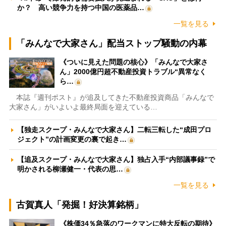
か？ 高い競争力を持つ中国の医薬品…
一覧を見る
「みんなで大家さん」配当ストップ騒動の内幕
《ついに見えた問題の核心》「みんなで大家さ
ん」2000億円超不動産投資トラブル“異常なく
ら…
本誌『週刊ポスト』が追及してきた不動産投資商品「みんなで
大家さん」がいよいよ最終局面を迎えている…
【独走スクープ・みんなで大家さん】二転三転した“成田プロ
ジェクト”の計画変更の裏で起き…
【追及スクープ・みんなで大家さん】独占入手“内部議事録”で
明かされる柳瀬健一・代表の思…
一覧を見る
古賀真人「発掘！好決算銘柄」
《株価34％急落のワークマンに特大反転の期待》