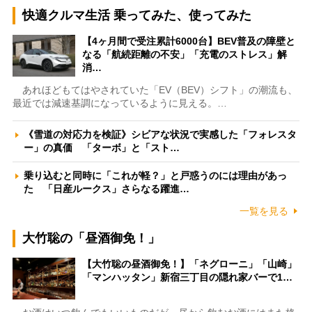
快適クルマ生活 乗ってみた、使ってみた
【4ヶ月間で受注累計6000台】BEV普及の障壁と
なる「航続距離の不安」「充電のストレス」解
消…
あれほどもてはやされていた「EV（BEV）シフト」の潮流も、
最近では減速基調になっているように見える。…
《雪道の対応力を検証》シビアな状況で実感した「フォレスタ
ー」の真価 「ターボ」と「スト…
乗り込むと同時に「これが軽？」と戸惑うのには理由があっ
た 「日産ルークス」さらなる躍進…
一覧を見る
大竹聡の「昼酒御免！」
【大竹聡の昼酒御免！】「ネグローニ」「山崎」
「マンハッタン」新宿三丁目の隠れ家バーで1…