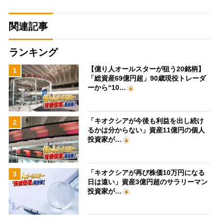
関連記事
ランキング
【億り人オールスターが狙う20銘柄】
1
「総資産69億円超」90歳現役トレーダ
ーから“10…
「キオクシアが今後も利益を出し続け
2
るかは分からない」資産11億円の個人
投資家が…
「キオクシアが再び株価10万円になる
3
日は遠い」資産3億円超のサラリーマン
投資家が…