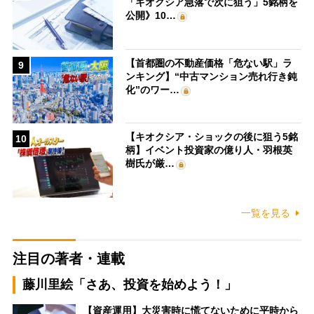
「キオクシア急落で次に狙う」5銘柄を
公開》10…
【首都圏の不動産価格「危ない駅」ラ
9
ンキング】“中古マンション売れ行き鈍
化”のワー…
【キオクシア・ショックの後に狙う5銘
10
柄】イベント投資家の億り人・羽根英
樹氏が厳…
一覧を見る
注目の著者・連載
藤川里絵「さあ、投資を始めよう！」
【資産運用】大災害時に慌てないために平時から