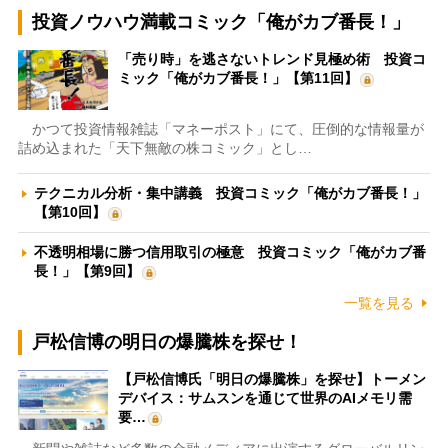
投資ノウハウ満載コミック「俺がカブ番長！」
「売り時」を逃さないトレンド見極め術 投資コ
ミック「俺がカブ番長！」【第11回】
かつて投資情報雑誌「マネーポスト」にて、圧倒的な情報量が
詰め込まれた「天下無敵の株コミック」とし…
テクニカル分析・集中講義 投資コミック「俺がカブ番長！」
【第10回】
不透明相場に勝つ信用取引の極意 投資コミック「俺がカブ番
長！」【第9回】
一覧を見る
戸松信博の明日の爆騰株を探せ！
【戸松信博氏「明日の爆騰株」を探せ】トーメン
デバイス：サムスンを通じて世界のAIメモリ需
要…