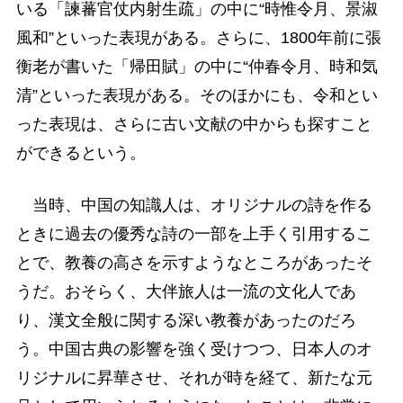
いる「諫蕃官仗内射生疏」の中に“時惟令月、景淑
風和”といった表現がある。さらに、1800年前に張
衡老が書いた「帰田賦」の中に“仲春令月、時和気
清”といった表現がある。そのほかにも、令和とい
った表現は、さらに古い文献の中からも探すこと
ができるという。
当時、中国の知識人は、オリジナルの詩を作る
ときに過去の優秀な詩の一部を上手く引用するこ
とで、教養の高さを示すようなところがあったそ
うだ。おそらく、大伴旅人は一流の文化人であ
り、漢文全般に関する深い教養があったのだろ
う。中国古典の影響を強く受けつつ、日本人のオ
リジナルに昇華させ、それが時を経て、新たな元