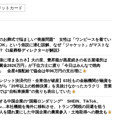
ジットカード
のお葬式で悩ましい“喪服問題” 女性は「ワンピースを着てい
OK」という俗説に潜む誤解、なぜ「ジャケット」がマストな
？《1級葬祭ディレクターが解説》
俵に埋まるカネ】大の里、豊昇龍が黒星続きの名古屋場所は
賞金2826万円」が下位力士に渡り「今日はみんなで焼肉
」 金星4個配給で協会は年96万円の支出増に
レジット決済代行・全東信が破産】63社もの金融機関が融資を
がら「20年以上の粉飾決算」を見抜けなかったカラクリ 営業
では“自転車操業”の焦りも表出していた
する中国企業の“国籍ロンダリング” SHEIN、TikTok、
mu…本社機能を海外に移転させ、トランプ関税の回避を狙う
人を隠れ蓑にした中国企業の農業参入・土地取得への懸念も