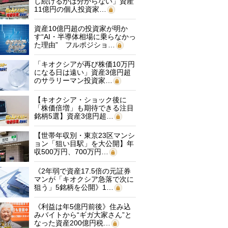
し続けるかは分からない」資産
11億円の個人投資家…
資産10億円超の投資家が明か
す“AI・半導体相場に乗らなかっ
た理由” フルポジショ…
「キオクシアが再び株価10万円
になる日は遠い」資産3億円超
のサラリーマン投資家…
【キオクシア・ショック後に
「株価倍増」も期待できる注目
銘柄5選】資産3億円超…
【世帯年収別・東京23区マンシ
ョン「狙い目駅」を大公開】年
収500万円、700万円…
《2年弱で資産17.5倍の元証券
マンが「キオクシア急落で次に
狙う」5銘柄を公開》1…
《利益は年5億円前後》住み込
みバイトから“ギガ大家さん”と
なった資産200億円税…