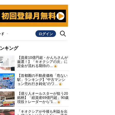
ンド
ログイン
ンキング
【資産10億円超・かんちさんが
厳選！】「キオクシアの次」に
資金が流れる期待の…
【首都圏の不動産価格「危ない
駅」ランキング】“中古マンシ
ョン売れ行き鈍化”のワ…
【億り人オールスターが狙う20
銘柄】「総資産69億円超」90歳
現役トレーダーから“1…
「キオクシアが今後も利益を出