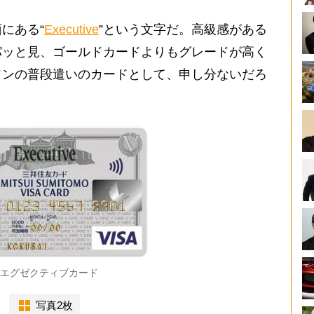
にある“
Executive
”という文字だ。高級感がある
パッと見、ゴールドカードよりもグレードが高く
ソンの普段遣いのカードとして、申し分ないだろ
SAエグゼクティブカード
写真2枚