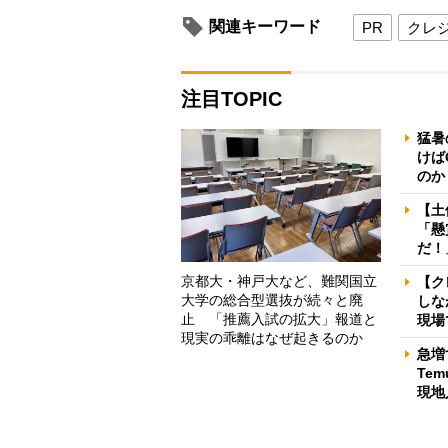
関連キーワード
PR
クレ
注目TOPIC
猛暑
けば
のか
【土
「懸
だ！
京都大・神戸大など、難関国立
【ク
大学の総合型選抜が続々と廃
しな
止 「推薦入試の拡大」報道と
現場
現実の乖離はなぜ起きるのか
急増
Te
現地