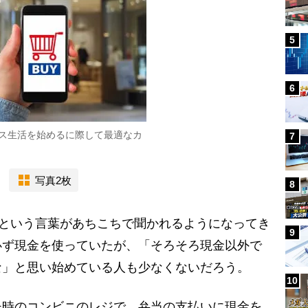
5
6
ス生活を始めるに際して最適なカ
7
写真2枚
8
”という言葉があちこちで聞かれるようになってき
9
必ず現金を使っていたが、「そろそろ現金以外で
な」と思い始めている人も少なくないだろう。
10
時のコンビニのレジで、弁当の支払いに現金を