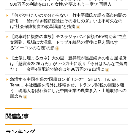
500万円の利益を出した女性が“夢よもう一度”と再購入
「何がやりたいのか分からない」竹中平蔵氏が語る高市内閣の
評価 「給付付き税額控除はその場しのぎ」いま不可欠なの
は“社会保障制度の改革議論”と指摘
【納車時に複数の事故】テスラジャパン“多額のEV補助金”で注
文殺到、現場は大混乱 トラブル続発の背後に見え隠れす
る“イーロンの右腕”の影
【土俵に埋まるカネ】大の里、豊昇龍が黒星続きの名古屋場所
は「懸賞金2826万円」が下位力士に渡り「今日はみんなで焼肉
だ！」 金星4個配給で協会は年96万円の支出増に
急増する中国企業の“国籍ロンダリング” SHEIN、TikTok、
Temu…本社機能を海外に移転させ、トランプ関税の回避を狙
う 現地人を隠れ蓑にした中国企業の農業参入・土地取得への
懸念も
関連記事
ランキング