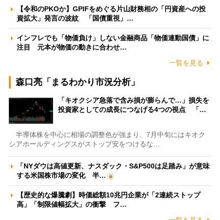
【令和のPKOか】GPIFをめぐる片山財務相の「円資産への投
資拡大」発言の波紋 「国債重視」…
インフレでも「物価負け」しない金融商品「物価連動国債」に
注目 元本が物価の動きに合わせ…
一覧を見る
森口亮「まるわかり市況分析」
「キオクシア急落で含み損が膨らんで…」損失を
投資家としての成長につなげる4つの視点 「…
半導体株を中心に相場の調整色が強まり、7月中旬にはキオク
シアホールディングスがストップ安をつけるな…
「NYダウは高値更新、ナスダック・S&P500は足踏み」が意味
する米国株市場の変化 半…
【歴史的な爆騰劇】時価総額10兆円企業が「2連続ストップ
高」「制限値幅拡大」の衝撃 フ…