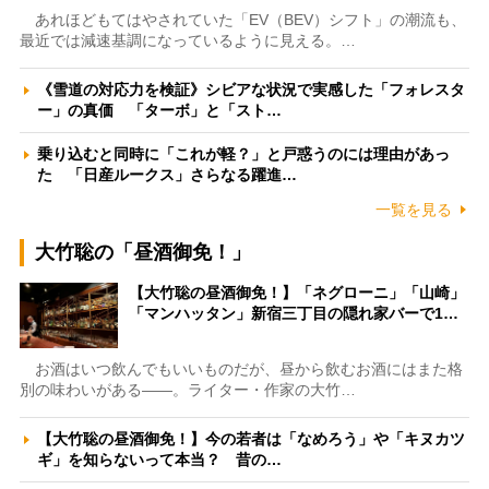
あれほどもてはやされていた「EV（BEV）シフト」の潮流も、
最近では減速基調になっているように見える。…
《雪道の対応力を検証》シビアな状況で実感した「フォレスタ
ー」の真価 「ターボ」と「スト…
乗り込むと同時に「これが軽？」と戸惑うのには理由があっ
た 「日産ルークス」さらなる躍進…
一覧を見る
大竹聡の「昼酒御免！」
【大竹聡の昼酒御免！】「ネグローニ」「山崎」
「マンハッタン」新宿三丁目の隠れ家バーで1…
お酒はいつ飲んでもいいものだが、昼から飲むお酒にはまた格
別の味わいがある――。ライター・作家の大竹…
【大竹聡の昼酒御免！】今の若者は「なめろう」や「キヌカツ
ギ」を知らないって本当？ 昔の…