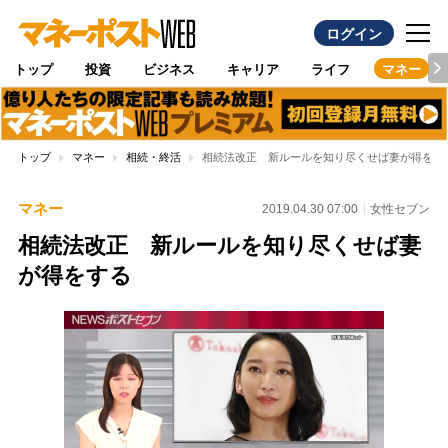
ログイン
トップ
投資
ビジネス
キャリア
ライフ
マネー
トップ
マネー
相続・終活
相続法改正 新ルールを知り尽くせば妻が得をす
マネー
2019.04.30 07:00
女性セブン
相続法改正 新ルールを知り尽くせば妻
が得をする