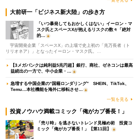
一覧を見る
大前研一「ビジネス新大陸」の歩き方
「いつ暴発してもおかしくはない」イーロン・マ
スク氏とスペースXが抱えるリスクの数々「絶対
的…
宇宙開発企業「スペースX」の上場で史上初の「兆万長者（ト
リリオネア）」となったイーロン・マスク氏。…
【3メガバンクは純利益5兆円超】銀行、商社、ゼネコンは最高
益続出の一方で、中小企業・…
急増する中国企業の“国籍ロンダリング” SHEIN、TikTok、
Temu…本社機能を海外に移転させ…
一覧を見る
投資ノウハウ満載コミック「俺がカブ番長！」
「売り時」を逃さないトレンド見極め術 投資コ
ミック「俺がカブ番長！」【第11回】