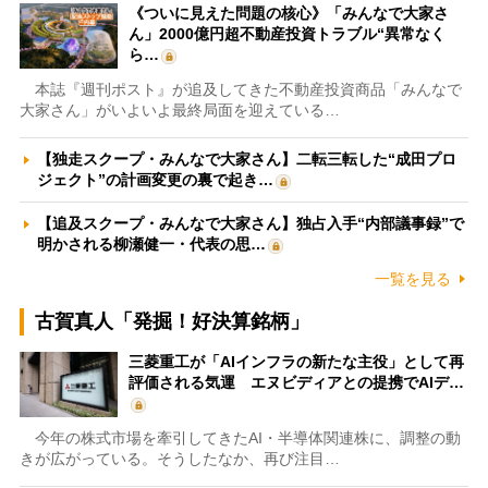
《ついに見えた問題の核心》「みんなで大家さ
ん」2000億円超不動産投資トラブル“異常なく
ら…
本誌『週刊ポスト』が追及してきた不動産投資商品「みんなで
大家さん」がいよいよ最終局面を迎えている…
【独走スクープ・みんなで大家さん】二転三転した“成田プロ
ジェクト”の計画変更の裏で起き…
【追及スクープ・みんなで大家さん】独占入手“内部議事録”で
明かされる柳瀬健一・代表の思…
一覧を見る
古賀真人「発掘！好決算銘柄」
三菱重工が「AIインフラの新たな主役」として再
評価される気運 エヌビディアとの提携でAIデ…
今年の株式市場を牽引してきたAI・半導体関連株に、調整の動
きが広がっている。そうしたなか、再び注目…