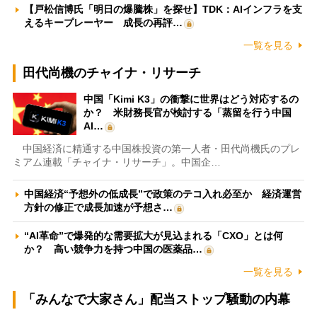
【戸松信博氏「明日の爆騰株」を探せ】TDK：AIインフラを支
えるキープレーヤー 成長の再評…
一覧を見る
田代尚機のチャイナ・リサーチ
中国「Kimi K3」の衝撃に世界はどう対応するの
か？ 米財務長官が検討する「蒸留を行う中国
AI…
中国経済に精通する中国株投資の第一人者・田代尚機氏のプレ
ミアム連載「チャイナ・リサーチ」。中国企…
中国経済“予想外の低成長”で政策のテコ入れ必至か 経済運営
方針の修正で成長加速が予想さ…
“AI革命”で爆発的な需要拡大が見込まれる「CXO」とは何
か？ 高い競争力を持つ中国の医薬品…
一覧を見る
「みんなで大家さん」配当ストップ騒動の内幕