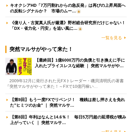
キオクシアHD「7万円割れからの急反発」は再びの上昇局面へ
の反転シグナルか？ 市場のムー…
《億り人・古賀真人氏が厳選》野村総合研究所だけじゃない！
「DX・省力化・円安」を追い風に…
一覧を見る
突然マルサがやって来た！
【最終回】1億6000万円の負債と引き換えに手に
入れたプライスレスな経験 ｜ 突然マルサがや…
2009年12月に発行された元FXトレーダー・磯貝清明氏の著書
『突然マルサがやって来た！～FXで10億円稼い…
【第9回】もう一度FXでリベンジ！ 種銭は差し押さえを免れ
た”ヒミツのお金” ｜ 突然マルサ…
【第8回】年利はなんと14.6％！ 毎日5万円超の延滞税が積み
上がっていく ｜ 突然マルサ…