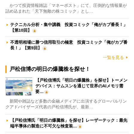
かつて投資情報雑誌「マネーポスト」にて、圧倒的な情報量が
詰め込まれた「天下無敵の株コミック」とし…
テクニカル分析・集中講義 投資コミック「俺がカブ番長！」
【第10回】
不透明相場に勝つ信用取引の極意 投資コミック「俺がカブ番
長！」【第9回】
一覧を見る
戸松信博の明日の爆騰株を探せ！
【戸松信博氏「明日の爆騰株」を探せ】トーメン
デバイス：サムスンを通じて世界のAIメモリ需
要…
新聞や雑誌など多数の金融メディアに出演するグローバルリン
クアドバイザーズ代表の戸松信博氏が、最新…
【戸松信博氏「明日の爆騰株」を探せ】レーザーテック：最先
端半導体の製造に不可欠な検査装…