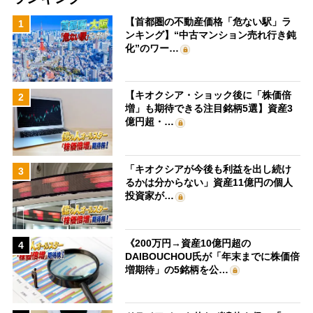
【首都圏の不動産価格「危ない駅」ラ
1
ンキング】“中古マンション売れ行き鈍
化”のワー…
【キオクシア・ショック後に「株価倍
2
増」も期待できる注目銘柄5選】資産3
億円超・…
「キオクシアが今後も利益を出し続け
3
るかは分からない」資産11億円の個人
投資家が…
《200万円→資産10億円超の
4
DAIBOUCHOU氏が「年末までに株価倍
増期待」の5銘柄を公…