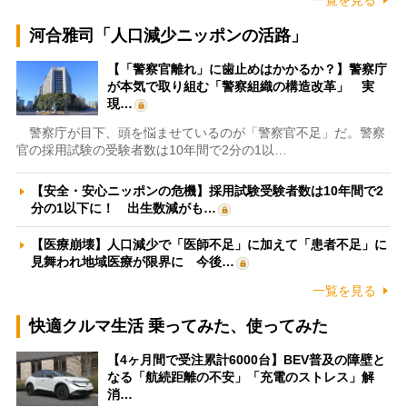
一覧を見る
河合雅司「人口減少ニッポンの活路」
【「警察官離れ」に歯止めはかかるか？】警察庁
が本気で取り組む「警察組織の構造改革」 実
現…
警察庁が目下、頭を悩ませているのが「警察官不足」だ。警察
官の採用試験の受験者数は10年間で2分の1以…
【安全・安心ニッポンの危機】採用試験受験者数は10年間で2
分の1以下に！ 出生数減がも…
【医療崩壊】人口減少で「医師不足」に加えて「患者不足」に
見舞われ地域医療が限界に 今後…
一覧を見る
快適クルマ生活 乗ってみた、使ってみた
【4ヶ月間で受注累計6000台】BEV普及の障壁と
なる「航続距離の不安」「充電のストレス」解
消…