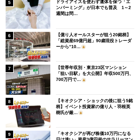
ドライアイスを使わず遺体を保つ「エ
5
ンバーミング」が日本でも普及 1～2
週間は問…
【億り人オールスターが狙う20銘柄】
6
「総資産69億円超」90歳現役トレーダ
ーから“10…
【世帯年収別・東京23区マンション
7
「狙い目駅」を大公開】年収500万円、
700万円で…
【キオクシア・ショックの後に狙う5銘
8
柄】イベント投資家の億り人・羽根英
樹氏が厳…
「キオクシアが再び株価10万円になる
9
日は遠い」資産3億円超のサラリーマン