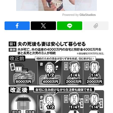
Powered by 
GliaStudios
Mute