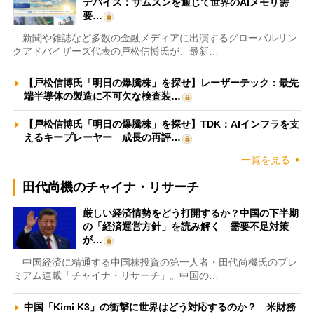
デバイス：サムスンを通じて世界のAIメモリ需
要…
新聞や雑誌など多数の金融メディアに出演するグローバルリン
クアドバイザーズ代表の戸松信博氏が、最新…
【戸松信博氏「明日の爆騰株」を探せ】レーザーテック：最先
端半導体の製造に不可欠な検査装…
【戸松信博氏「明日の爆騰株」を探せ】TDK：AIインフラを支
えるキープレーヤー 成長の再評…
一覧を見る
田代尚機のチャイナ・リサーチ
厳しい経済情勢をどう打開するか？中国の下半期
の「経済運営方針」を読み解く 需要不足対策
が…
中国経済に精通する中国株投資の第一人者・田代尚機氏のプレ
ミアム連載「チャイナ・リサーチ」。中国の…
中国「Kimi K3」の衝撃に世界はどう対応するのか？ 米財務