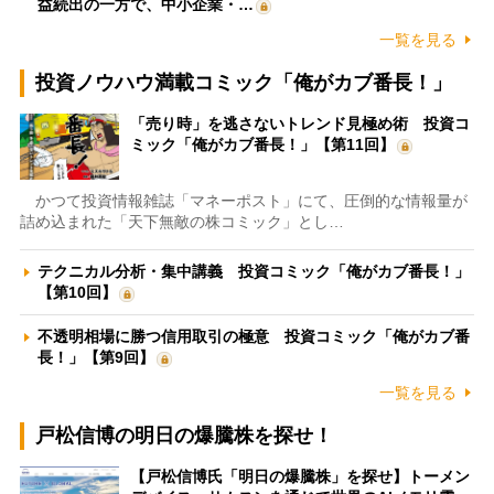
益続出の一方で、中小企業・…
一覧を見る
投資ノウハウ満載コミック「俺がカブ番長！」
「売り時」を逃さないトレンド見極め術 投資コ
ミック「俺がカブ番長！」【第11回】
かつて投資情報雑誌「マネーポスト」にて、圧倒的な情報量が
詰め込まれた「天下無敵の株コミック」とし…
テクニカル分析・集中講義 投資コミック「俺がカブ番長！」
【第10回】
不透明相場に勝つ信用取引の極意 投資コミック「俺がカブ番
長！」【第9回】
一覧を見る
戸松信博の明日の爆騰株を探せ！
【戸松信博氏「明日の爆騰株」を探せ】トーメン