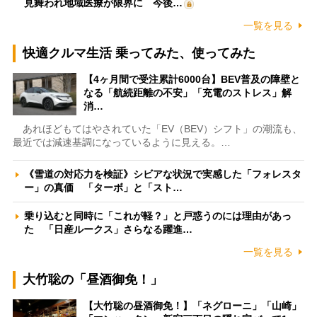
見舞われ地域医療が限界に 今後…
一覧を見る
快適クルマ生活 乗ってみた、使ってみた
【4ヶ月間で受注累計6000台】BEV普及の障壁と
なる「航続距離の不安」「充電のストレス」解
消…
あれほどもてはやされていた「EV（BEV）シフト」の潮流も、
最近では減速基調になっているように見える。…
《雪道の対応力を検証》シビアな状況で実感した「フォレスタ
ー」の真価 「ターボ」と「スト…
乗り込むと同時に「これが軽？」と戸惑うのには理由があっ
た 「日産ルークス」さらなる躍進…
一覧を見る
大竹聡の「昼酒御免！」
【大竹聡の昼酒御免！】「ネグローニ」「山崎」