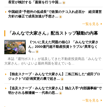
長官が検討する「蒸留を行う中国…
中国経済“予想外の低成長”で政策のテコ入れ必至か 経済運営
方針の修正で成長加速が予想さ…
一覧を見る
「みんなで大家さん」配当ストップ騒動の内幕
《ついに見えた問題の核心》「みんなで大家さ
ん」2000億円超不動産投資トラブル“異常なく
ら…
本誌『週刊ポスト』が追及してきた不動産投資商品「みんなで
大家さん」がいよいよ最終局面を迎えている…
【独走スクープ・みんなで大家さん】二転三転した“成田プロ
ジェクト”の計画変更の裏で起き…
【追及スクープ・みんなで大家さん】独占入手“内部議事録”で
明かされる柳瀬健一・代表の思…
一覧を見る