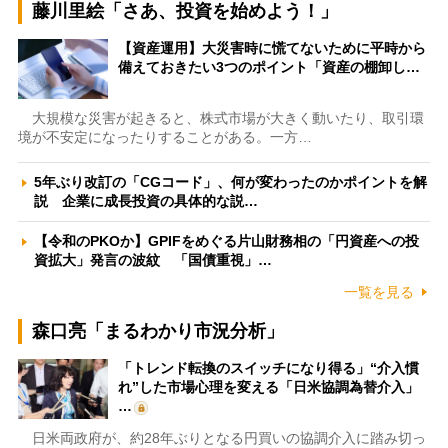
藤川里絵「さあ、投資を始めよう！」
【資産運用】大災害時に慌てないために平時から
備えておきたい3つのポイント「資産の棚卸し…
大規模な災害が起きると、株式市場が大きく動いたり、取引環
境が不安定になったりすることがある。一方…
5年ぶり改訂の「CGコード」、何が変わったのかポイントを解
説 企業に成長投資の具体的な説…
【令和のPKOか】GPIFをめぐる片山財務相の「円資産への投
資拡大」発言の波紋 「国債重視」…
一覧を見る
森口亮「まるわかり市況分析」
「トレンド転換のスイッチになり得る」“介入慣
れ”した市場心理を変える「日米協調為替介入」
…
日米両政府が、約28年ぶりとなる円買いの協調介入に踏み切っ