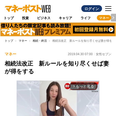
ログイン
トップ
投資
ビジネス
キャリア
ライフ
マネー
トップ
マネー
相続・終活
相続法改正 新ルールを知り尽くせば妻が得をす
マネー
2019.04.30 07:00
女性セブン
相続法改正 新ルールを知り尽くせば妻
が得をする
もっと見る
arrow_forward_ios