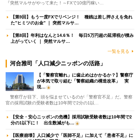
『突然マルサがやって来た！～FXで10億円稼い…
【第9回】もう一度FXでリベンジ！ 種銭は差し押さえを免れ
た”ヒミツのお金” ｜ 突然マルサ…
【第8回】年利はなんと14.6％！ 毎日5万円超の延滞税が積み
上がっていく ｜ 突然マルサ…
一覧を見る
河合雅司「人口減少ニッポンの活路」
【「警察官離れ」に歯止めはかかるか？】警察庁
が本気で取り組む「警察組織の構造改革」 実
現…
警察庁が目下、頭を悩ませているのが「警察官不足」だ。警察
官の採用試験の受験者数は10年間で2分の1以…
【安全・安心ニッポンの危機】採用試験受験者数は10年間で2
分の1以下に！ 出生数減がも…
【医療崩壊】人口減少で「医師不足」に加えて「患者不足」に