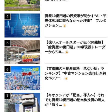
資産10億円超の投資家が明かす“AI・半
4
導体相場に乗らなかった理由” フルポ
ジション…
【億り人オールスターが狙う20銘柄】
5
「総資産69億円超」90歳現役トレーダ
ーから“10…
【首都圏の不動産価格「危ない駅」ラ
6
ンキング】“中古マンション売れ行き鈍
化”のワー…
【キオクシアが「配当」導入へ】それ
7
でも資産10億円超の配当株投資の達人
が「買う…