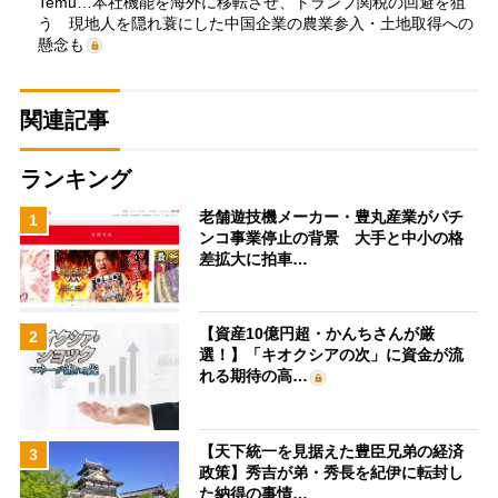
Temu…本社機能を海外に移転させ、トランプ関税の回避を狙
う 現地人を隠れ蓑にした中国企業の農業参入・土地取得への
懸念も
関連記事
ランキング
老舗遊技機メーカー・豊丸産業がパチ
1
ンコ事業停止の背景 大手と中小の格
差拡大に拍車…
【資産10億円超・かんちさんが厳
2
選！】「キオクシアの次」に資金が流
れる期待の高…
【天下統一を見据えた豊臣兄弟の経済
3
政策】秀吉が弟・秀長を紀伊に転封し
た納得の事情…