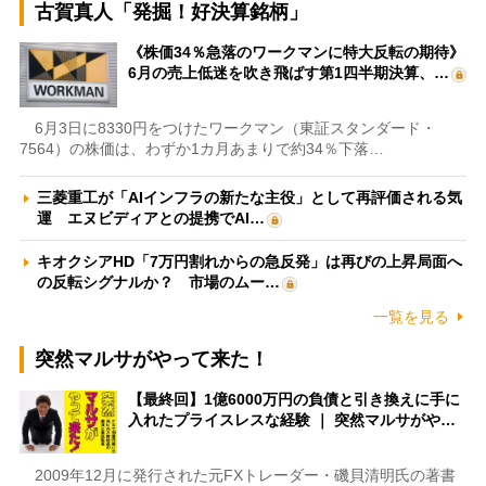
古賀真人「発掘！好決算銘柄」
《株価34％急落のワークマンに特大反転の期待》
6月の売上低迷を吹き飛ばす第1四半期決算、…
6月3日に8330円をつけたワークマン（東証スタンダード・
7564）の株価は、わずか1カ月あまりで約34％下落…
三菱重工が「AIインフラの新たな主役」として再評価される気
運 エヌビディアとの提携でAI…
キオクシアHD「7万円割れからの急反発」は再びの上昇局面へ
の反転シグナルか？ 市場のムー…
一覧を見る
突然マルサがやって来た！
【最終回】1億6000万円の負債と引き換えに手に
入れたプライスレスな経験 ｜ 突然マルサがや…
2009年12月に発行された元FXトレーダー・磯貝清明氏の著書