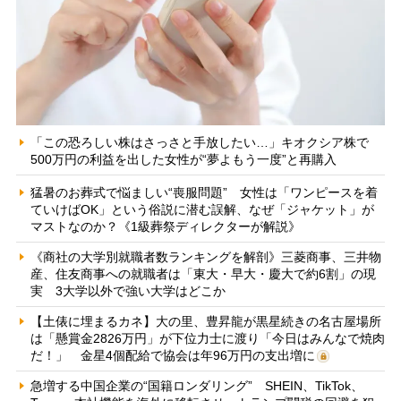
「この恐ろしい株はさっさと手放したい…」キオクシア株で
500万円の利益を出した女性が“夢よもう一度”と再購入
猛暑のお葬式で悩ましい“喪服問題” 女性は「ワンピースを着
ていけばOK」という俗説に潜む誤解、なぜ「ジャケット」が
マストなのか？《1級葬祭ディレクターが解説》
《商社の大学別就職者数ランキングを解剖》三菱商事、三井物
産、住友商事への就職者は「東大・早大・慶大で約6割」の現
実 3大学以外で強い大学はどこか
【土俵に埋まるカネ】大の里、豊昇龍が黒星続きの名古屋場所
は「懸賞金2826万円」が下位力士に渡り「今日はみんなで焼肉
だ！」 金星4個配給で協会は年96万円の支出増に
急増する中国企業の“国籍ロンダリング” SHEIN、TikTok、