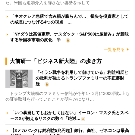
た。米国も追加介入を辞さない姿勢を示して…
「キオクシア急落で含み損が膨らんで…」損失を投資家として
の成長につなげる4つの視点 …
「NYダウは高値更新、ナスダック・S&P500は足踏み」が意味
する米国株市場の変化 半…
一覧を見る
大前研一「ビジネス新大陸」の歩き方
「イラン戦争を利用して儲けている」利益相反と
の批判が強まるトランプファミリーの不正蓄財
疑…
トランプ大統領のファミリー信託が今年1～3月に3000回以上も
の証券取引を行っていたことが明らかになり…
「いつ暴発してもおかしくはない」イーロン・マスク氏とスペ
ースXが抱えるリスクの数々「絶対…
【3メガバンクは純利益5兆円超】銀行、商社、ゼネコンは最高