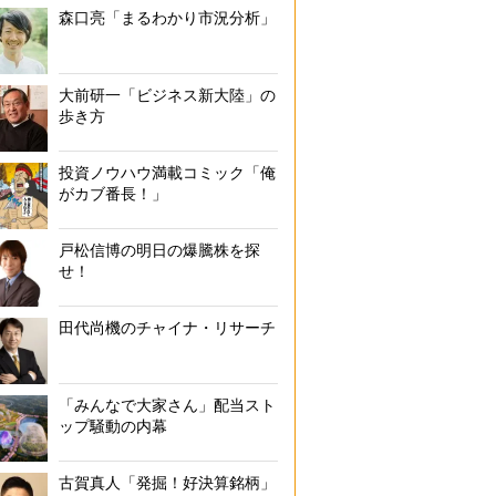
森口亮「まるわかり市況分析」
大前研一「ビジネス新大陸」の
歩き方
投資ノウハウ満載コミック「俺
がカブ番長！」
戸松信博の明日の爆騰株を探
せ！
田代尚機のチャイナ・リサーチ
「みんなで大家さん」配当スト
ップ騒動の内幕
古賀真人「発掘！好決算銘柄」