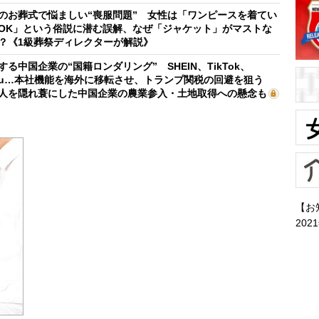
のお葬式で悩ましい“喪服問題” 女性は「ワンピースを着てい
OK」という俗説に潜む誤解、なぜ「ジャケット」がマストな
？《1級葬祭ディレクターが解説》
する中国企業の“国籍ロンダリング” SHEIN、TikTok、
mu…本社機能を海外に移転させ、トランプ関税の回避を狙う
人を隠れ蓑にした中国企業の農業参入・土地取得への懸念も
【お
202