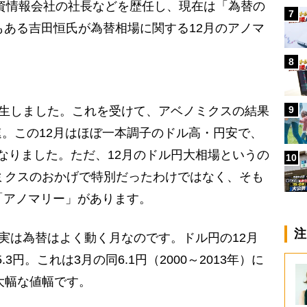
資情報会社の社長などを歴任し、現在は「為替の
7
でもある吉田恒氏が為替相場に関する12月のアノマ
8
9
誕生しました。これを受けて、アベノミクスの結果
。この12月はほぼ一本調子のドル高・円安で、
なりました。ただ、12月のドル円大相場というの
10
ノミクスのおかげで特別だったわけではなく、そも
「アノマリー」があります。
注
、実は為替はよく動く月なのです。ドル円の12月
.3円。これは3月の同6.1円（2000～2013年）に
大幅な値幅です。