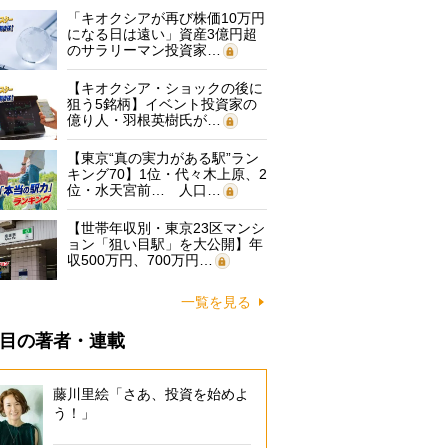
「キオクシアが再び株価10万円
になる日は遠い」資産3億円超
のサラリーマン投資家…
【キオクシア・ショックの後に
狙う5銘柄】イベント投資家の
億り人・羽根英樹氏が…
【東京“真の実力がある駅”ラン
キング70】1位・代々木上原、2
位・水天宮前… 人口…
【世帯年収別・東京23区マンシ
ョン「狙い目駅」を大公開】年
収500万円、700万円…
一覧を見る
目の著者・連載
藤川里絵「さあ、投資を始めよ
う！」