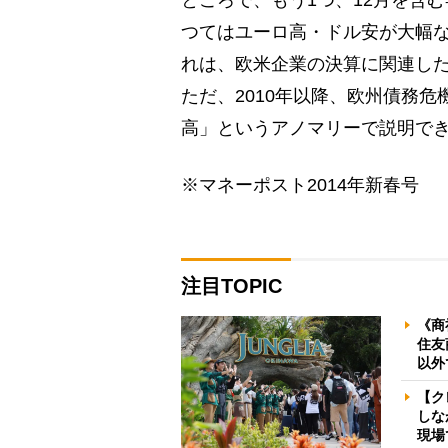
ところで、もう1つ、12月を含
つてはユーロ高・ドル安が大幅
れは、欧米企業の決算に関連し
ただ、2010年以降、欧州債務
高」というアノマリーで説明で
※マネーポスト2014年新春号
注目TOPIC
《商
住友
以外
【ク
しな
現場