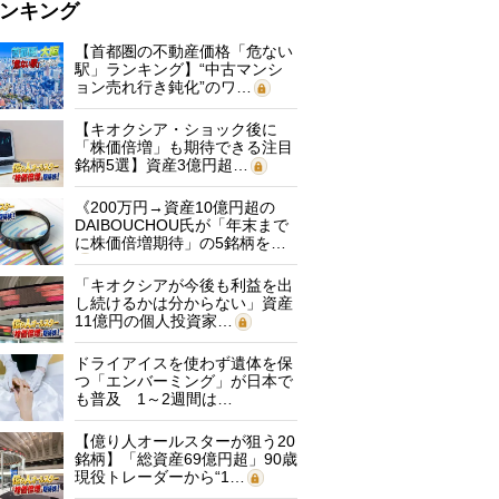
ンキング
【首都圏の不動産価格「危ない
駅」ランキング】“中古マンシ
ョン売れ行き鈍化”のワ…
【キオクシア・ショック後に
「株価倍増」も期待できる注目
銘柄5選】資産3億円超…
《200万円→資産10億円超の
DAIBOUCHOU氏が「年末まで
に株価倍増期待」の5銘柄を…
「キオクシアが今後も利益を出
し続けるかは分からない」資産
11億円の個人投資家…
ドライアイスを使わず遺体を保
つ「エンバーミング」が日本で
も普及 1～2週間は…
【億り人オールスターが狙う20
銘柄】「総資産69億円超」90歳
現役トレーダーから“1…