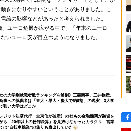
む年末の為替で代表的な「アノマリー」として、か
な動きになりやすいということがありました。こ
た需給の影響などがあったと考えられました。
危機、ユーロ危機が広がる中で、「年末のユーロ
きないユーロ安が目立つようになりました。
社の大学別就職者数ランキングを解剖》三菱商事、三井物産、
商事への就職者は「東大・早大・慶大で約6割」の現実 3大学
で強い大学はどこか
レジット決済代行・全東信が破産】63社もの金融機関が融資を
がら「20年以上の粉飾決算」を見抜けなかったカラクリ 営業
では“自転車操業”の焦りも表出していた