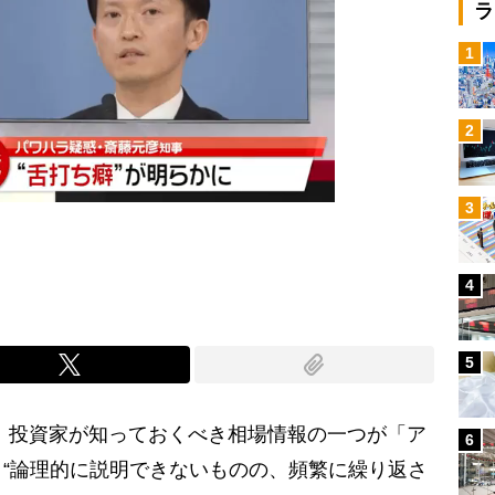
ラ
1
2
3
4
5
）投資家が知っておくべき相場情報の一つが「ア
6
“論理的に説明できないものの、頻繁に繰り返さ