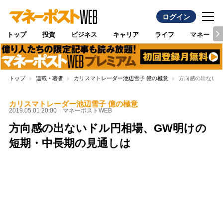
ログイン
トップ
投資
ビジネス
キャリア
ライフ
マネー
トップ
連載・著者
カリスマトレーダー池辺雪子 億の極意
方向感の出ないド
カリスマトレーダー池辺雪子 億の極意
2019.05.01 20:00
マネーポストWEB
方向感の出ないドル円相場、GW明けの
短期・中長期の見通しは
Loaded
:
96.26%
/
Unmute