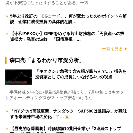
境が不安定になったりすることがある。一方…
5年ぶり改訂の「CGコード」、何が変わったのかポイントを解
説 企業に成長投資の具体的な説…
【令和のPKOか】GPIFをめぐる片山財務相の「円資産への投
資拡大」発言の波紋 「国債重視」…
一覧を見る
森口亮「まるわかり市況分析」
「キオクシア急落で含み損が膨らんで…」損失を
投資家としての成長につなげる4つの視点 「…
半導体株を中心に相場の調整色が強まり、7月中旬にはキオク
シアホールディングスがストップ安をつけるな…
「NYダウは高値更新、ナスダック・S&P500は足踏み」が意味
する米国株市場の変化 半…
【歴史的な爆騰劇】時価総額10兆円企業が「2連続ストップ