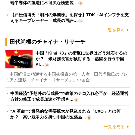
端半導体の製造に不可欠な検査装…
【戸松信博氏「明日の爆騰株」を探せ】TDK：AIインフラを支
えるキープレーヤー 成長の再評…
一覧を見る
田代尚機のチャイナ・リサーチ
中国「Kimi K3」の衝撃に世界はどう対応するの
か？ 米財務長官が検討する「蒸留を行う中国
AI…
中国経済に精通する中国株投資の第一人者・田代尚機氏のプレ
ミアム連載「チャイナ・リサーチ」。中国企…
中国経済“予想外の低成長”で政策のテコ入れ必至か 経済運営
方針の修正で成長加速が予想さ…
“AI革命”で爆発的な需要拡大が見込まれる「CXO」とは何
か？ 高い競争力を持つ中国の医薬品…
一覧を見る