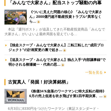
「みんなで大家さん」配当ストップ騒動の内幕
《ついに見えた問題の核心》「みんなで大家さ
ん」2000億円超不動産投資トラブル“異常なく
ら…
本誌『週刊ポスト』が追及してきた不動産投資商品「みんなで
大家さん」がいよいよ最終局面を迎えている…
【独走スクープ・みんなで大家さん】二転三転した“成田プロ
ジェクト”の計画変更の裏で起き…
【追及スクープ・みんなで大家さん】独占入手“内部議事録”で
明かされる柳瀬健一・代表の思…
一覧を見る
古賀真人「発掘！好決算銘柄」
《株価34％急落のワークマンに特大反転の期待》
6月の売上低迷を吹き飛ばす第1四半期決算、…
6月3日に8330円をつけたワークマン（東証スタンダード・