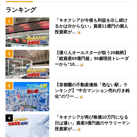
ランキング
「キオクシアが今後も利益を出し続け
1
るかは分からない」資産11億円の個人
投資家が…
【億り人オールスターが狙う20銘柄】
2
「総資産69億円超」90歳現役トレーダ
ーから“10…
【首都圏の不動産価格「危ない駅」ラ
3
ンキング】“中古マンション売れ行き鈍
化”のワー…
「キオクシアが再び株価10万円になる
4
日は遠い」資産3億円超のサラリーマン
投資家が…