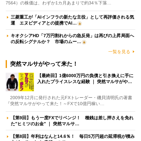
7564）の株価は、わずか1カ月あまりで約34％下落…
三菱重工が「AIインフラの新たな主役」として再評価される気
運 エヌビディアとの提携でAI…
キオクシアHD「7万円割れからの急反発」は再びの上昇局面へ
の反転シグナルか？ 市場のムー…
一覧を見る
突然マルサがやって来た！
【最終回】1億6000万円の負債と引き換えに手に
入れたプライスレスな経験 ｜ 突然マルサがや…
2009年12月に発行された元FXトレーダー・磯貝清明氏の著書
『突然マルサがやって来た！～FXで10億円稼い…
【第9回】もう一度FXでリベンジ！ 種銭は差し押さえを免れ
た”ヒミツのお金” ｜ 突然マルサ…
【第8回】年利はなんと14.6％！ 毎日5万円超の延滞税が積み