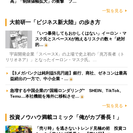
高」「制限値幅拡大」の衝撃 フ…
一覧を見る
大前研一「ビジネス新大陸」の歩き方
「いつ暴発してもおかしくはない」イーロン・マ
スク氏とスペースXが抱えるリスクの数々「絶対
的…
宇宙開発企業「スペースX」の上場で史上初の「兆万長者（ト
リリオネア）」となったイーロン・マスク氏。…
【3メガバンクは純利益5兆円超】銀行、商社、ゼネコンは最高
益続出の一方で、中小企業・…
急増する中国企業の“国籍ロンダリング” SHEIN、TikTok、
Temu…本社機能を海外に移転させ…
一覧を見る
投資ノウハウ満載コミック「俺がカブ番長！」
「売り時」を逃さないトレンド見極め術 投資コ