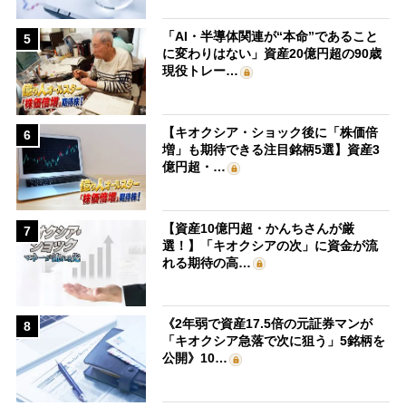
「AI・半導体関連が“本命”であること
5
に変わりはない」資産20億円超の90歳
現役トレー…
【キオクシア・ショック後に「株価倍
6
増」も期待できる注目銘柄5選】資産3
億円超・…
【資産10億円超・かんちさんが厳
7
選！】「キオクシアの次」に資金が流
れる期待の高…
《2年弱で資産17.5倍の元証券マンが
8
「キオクシア急落で次に狙う」5銘柄を
公開》10…