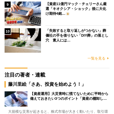
【資産11億円マック・チェリーさん厳
9
選「キオクシア・ショック」後に大化
け期待4銘…
「失敗すると取り返しがつかない」葬
10
儀社の手を借りない「DIY葬」の落とし
穴 素人には…
一覧を見る
注目の著者・連載
藤川里絵「さあ、投資を始めよう！」
【資産運用】大災害時に慌てないために平時から
備えておきたい3つのポイント「資産の棚卸し…
大規模な災害が起きると、株式市場が大きく動いたり、取引環