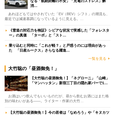
なる「航続距離の不安」「充電のストレス」解
消…
あれほどもてはやされていた「EV（BEV）シフト」の潮流も、
最近では減速基調になっているように見える。…
《雪道の対応力を検証》シビアな状況で実感した「フォレスタ
ー」の真価 「ターボ」と「スト…
乗り込むと同時に「これが軽？」と戸惑うのには理由があっ
た 「日産ルークス」さらなる躍進…
一覧を見る
大竹聡の「昼酒御免！」
【大竹聡の昼酒御免！】「ネグローニ」「山崎」
「マンハッタン」新宿三丁目の隠れ家バーで1…
お酒はいつ飲んでもいいものだが、昼から飲むお酒にはまた格
別の味わいがある――。ライター・作家の大竹…
【大竹聡の昼酒御免！】今の若者は「なめろう」や「キヌカツ