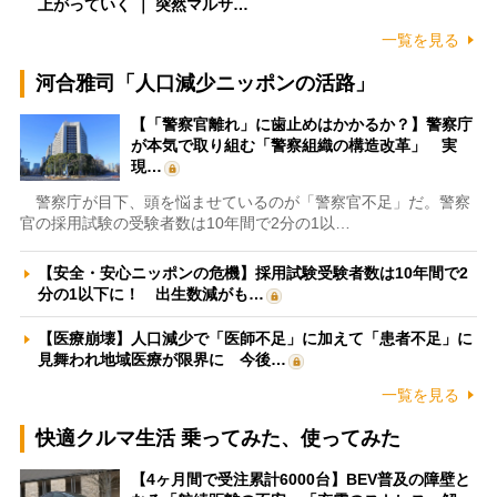
上がっていく ｜ 突然マルサ…
一覧を見る
河合雅司「人口減少ニッポンの活路」
【「警察官離れ」に歯止めはかかるか？】警察庁
が本気で取り組む「警察組織の構造改革」 実
現…
警察庁が目下、頭を悩ませているのが「警察官不足」だ。警察
官の採用試験の受験者数は10年間で2分の1以…
【安全・安心ニッポンの危機】採用試験受験者数は10年間で2
分の1以下に！ 出生数減がも…
【医療崩壊】人口減少で「医師不足」に加えて「患者不足」に
見舞われ地域医療が限界に 今後…
一覧を見る
快適クルマ生活 乗ってみた、使ってみた
【4ヶ月間で受注累計6000台】BEV普及の障壁と