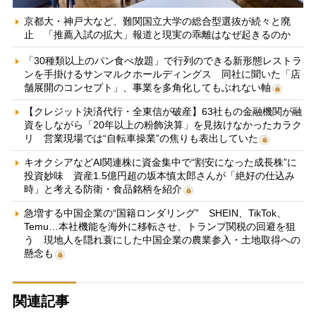
京都大・神戸大など、難関国立大学の総合型選抜が続々と廃
止 「推薦入試の拡大」報道と現実の乖離はなぜ起きるのか
「30種類以上のパン食べ放題」で行列のできる新形態レストラ
ンを手掛けるサンマルクホールディングス 同社に聞いた「店
舗展開のコンセプト」、事業を多角化してもぶれない軸
【クレジット決済代行・全東信が破産】63社もの金融機関が融
資をしながら「20年以上の粉飾決算」を見抜けなかったカラク
リ 営業現場では“自転車操業”の焦りも表出していた
キオクシアなどAI関連株に資金集中で“割安になった成長株”に
投資妙味 資産1.5億円超の坂本慎太郎さんが「絶好の仕込み
時」と考える防衛・食品銘柄を紹介
急増する中国企業の“国籍ロンダリング” SHEIN、TikTok、
Temu…本社機能を海外に移転させ、トランプ関税の回避を狙
う 現地人を隠れ蓑にした中国企業の農業参入・土地取得への
懸念も
関連記事