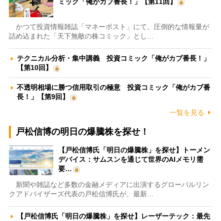
ミック「俺がカブ番長！」【第11回】
かつて投資情報雑誌「マネーポスト」にて、圧倒的な情報量が
詰め込まれた「天下無敵の株コミック」とし…
テクニカル分析・集中講義 投資コミック「俺がカブ番長！」
【第10回】
不透明相場に勝つ信用取引の極意 投資コミック「俺がカブ番
長！」【第9回】
一覧を見る
戸松信博の明日の爆騰株を探せ！
【戸松信博氏「明日の爆騰株」を探せ】トーメン
デバイス：サムスンを通じて世界のAIメモリ需
要…
新聞や雑誌など多数の金融メディアに出演するグローバルリン
クアドバイザーズ代表の戸松信博氏が、最新…
【戸松信博氏「明日の爆騰株」を探せ】レーザーテック：最先