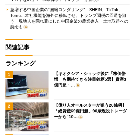
急増する中国企業の“国籍ロンダリング” SHEIN、TikTok、
Temu…本社機能を海外に移転させ、トランプ関税の回避を狙
う 現地人を隠れ蓑にした中国企業の農業参入・土地取得への
懸念も
関連記事
ランキング
【キオクシア・ショック後に「株価倍
1
増」も期待できる注目銘柄5選】資産3
億円超・…
【億り人オールスターが狙う20銘柄】
2
「総資産69億円超」90歳現役トレーダ
ーから“10…