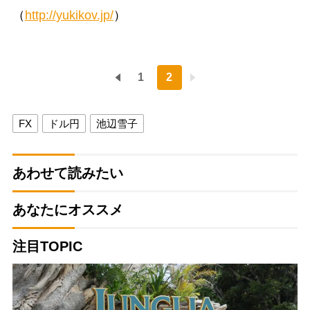
（
http://yukikov.jp/
）
1
2
FX
ドル円
池辺雪子
あわせて読みたい
あなたにオススメ
注目TOPIC