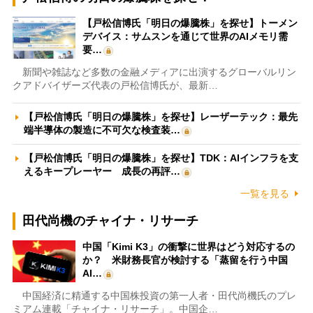
【戸松信博氏「明日の爆騰株」を探せ】トーメン
デバイス：サムスンを通じて世界のAIメモリ需
要…
新聞や雑誌など多数の金融メディアに出演するグローバルリン
クアドバイザーズ代表の戸松信博氏が、最新…
【戸松信博氏「明日の爆騰株」を探せ】レーザーテック：最先
端半導体の製造に不可欠な検査装…
【戸松信博氏「明日の爆騰株」を探せ】TDK：AIインフラを支
えるキープレーヤー 成長の再評…
一覧を見る
田代尚機のチャイナ・リサーチ
中国「Kimi K3」の衝撃に世界はどう対応するの
か？ 米財務長官が検討する「蒸留を行う中国
AI…
中国経済に精通する中国株投資の第一人者・田代尚機氏のプレ
ミアム連載「チャイナ・リサーチ」。中国企…