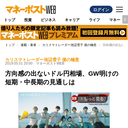
ログイン
トップ
投資
ビジネス
キャリア
ライフ
マネー
トップ
連載・著者
カリスマトレーダー池辺雪子 億の極意
方向感の出ないド
カリスマトレーダー池辺雪子 億の極意
2019.05.01 20:00
マネーポストWEB
方向感の出ないドル円相場、GW明けの
短期・中長期の見通しは
もっと見る
arrow_forward_ios