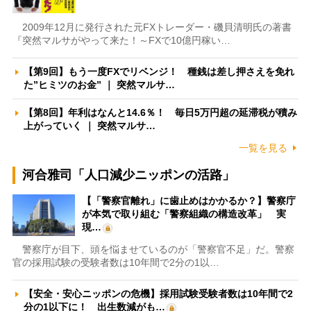
2009年12月に発行された元FXトレーダー・磯貝清明氏の著書
『突然マルサがやって来た！～FXで10億円稼い…
【第9回】もう一度FXでリベンジ！ 種銭は差し押さえを免れ
た”ヒミツのお金” ｜ 突然マルサ…
【第8回】年利はなんと14.6％！ 毎日5万円超の延滞税が積み
上がっていく ｜ 突然マルサ…
一覧を見る
河合雅司「人口減少ニッポンの活路」
【「警察官離れ」に歯止めはかかるか？】警察庁
が本気で取り組む「警察組織の構造改革」 実
現…
警察庁が目下、頭を悩ませているのが「警察官不足」だ。警察
官の採用試験の受験者数は10年間で2分の1以…
【安全・安心ニッポンの危機】採用試験受験者数は10年間で2
分の1以下に！ 出生数減がも…