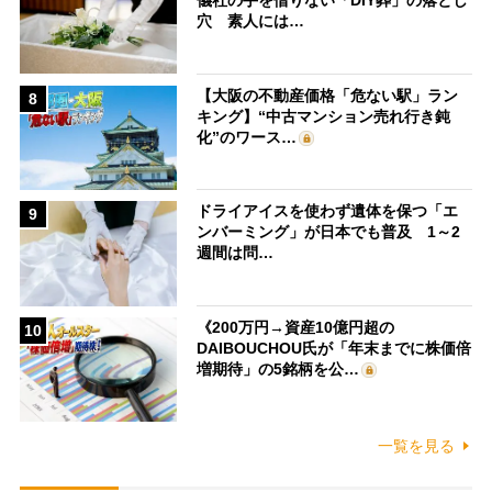
穴 素人には…
【大阪の不動産価格「危ない駅」ラン
8
キング】“中古マンション売れ行き鈍
化”のワース…
ドライアイスを使わず遺体を保つ「エ
9
ンバーミング」が日本でも普及 1～2
週間は問…
《200万円→資産10億円超の
10
DAIBOUCHOU氏が「年末までに株価倍
増期待」の5銘柄を公…
一覧を見る