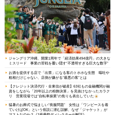
ジャングリア沖縄、開業1周年で「経済効果494億円」の大きな
ミスリード 事業の苦戦を覆い隠す“不透明すぎる巨大な数字”
お酒を提供する店で「出禁」になる客のトホホな生態 嘔吐や
粗相だけじゃない、店側が嫌がる“最悪の客”とは
【クレジット決済代行・全東信が破産】63社もの金融機関が融
資をしながら「20年以上の粉飾決算」を見抜けなかったカラク
リ 営業現場では“自転車操業”の焦りも表出していた
猛暑のお葬式で悩ましい“喪服問題” 女性は「ワンピースを着
ていけばOK」という俗説に潜む誤解、なぜ「ジャケット」が
マストなのか？《1級葬祭ディレクターが解説》