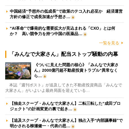
中国経済“予想外の低成長”で政策のテコ入れ必至か 経済運営
方針の修正で成長加速が予想さ…
“AI革命”で爆発的な需要拡大が見込まれる「CXO」とは何
か？ 高い競争力を持つ中国の医薬品…
一覧を見る
「みんなで大家さん」配当ストップ騒動の内幕
《ついに見えた問題の核心》「みんなで大家さ
ん」2000億円超不動産投資トラブル“異常なく
ら…
本誌『週刊ポスト』が追及してきた不動産投資商品「みんなで
大家さん」がいよいよ最終局面を迎えている…
【独走スクープ・みんなで大家さん】二転三転した“成田プロ
ジェクト”の計画変更の裏で起き…
【追及スクープ・みんなで大家さん】独占入手“内部議事録”で
明かされる柳瀬健一・代表の思…