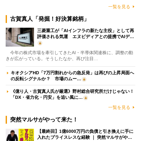
一覧を見る
古賀真人「発掘！好決算銘柄」
三菱重工が「AIインフラの新たな主役」として再
評価される気運 エヌビディアとの提携でAIデ…
今年の株式市場を牽引してきたAI・半導体関連株に、調整の動
きが広がっている。そうしたなか、再び注目…
キオクシアHD「7万円割れからの急反発」は再びの上昇局面へ
の反転シグナルか？ 市場のムー…
《億り人・古賀真人氏が厳選》野村総合研究所だけじゃない！
「DX・省力化・円安」を追い風に…
一覧を見る
突然マルサがやって来た！
【最終回】1億6000万円の負債と引き換えに手に
入れたプライスレスな経験 ｜ 突然マルサがや…