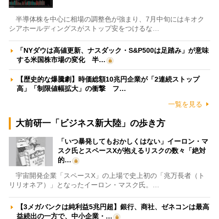
半導体株を中心に相場の調整色が強まり、7月中旬にはキオク
シアホールディングスがストップ安をつけるな…
「NYダウは高値更新、ナスダック・S&P500は足踏み」が意味
する米国株市場の変化 半…
【歴史的な爆騰劇】時価総額10兆円企業が「2連続ストップ
高」「制限値幅拡大」の衝撃 フ…
一覧を見る
大前研一「ビジネス新大陸」の歩き方
「いつ暴発してもおかしくはない」イーロン・マ
スク氏とスペースXが抱えるリスクの数々「絶対
的…
宇宙開発企業「スペースX」の上場で史上初の「兆万長者（ト
リリオネア）」となったイーロン・マスク氏。…
【3メガバンクは純利益5兆円超】銀行、商社、ゼネコンは最高
益続出の一方で、中小企業・…