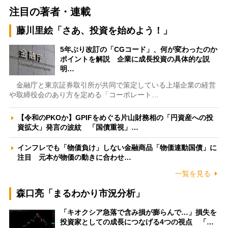
注目の著者・連載
藤川里絵「さあ、投資を始めよう！」
5年ぶり改訂の「CGコード」、何が変わったのか
ポイントを解説 企業に成長投資の具体的な説
明…
金融庁と東京証券取引所が共同で策定している上場企業の経営
や取締役会のあり方を定める「コーポレート…
【令和のPKOか】GPIFをめぐる片山財務相の「円資産への投
資拡大」発言の波紋 「国債重視」…
インフレでも「物価負け」しない金融商品「物価連動国債」に
注目 元本が物価の動きに合わせ…
一覧を見る
森口亮「まるわかり市況分析」
「キオクシア急落で含み損が膨らんで…」損失を
投資家としての成長につなげる4つの視点 「…