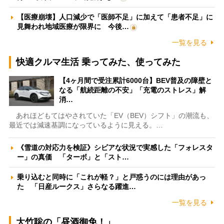
【医療崩壊】人口減少で「医師不足」に加えて「患者不足」に
見舞われ地域医療が限界に 今後…
一覧を見る
快適クルマ生活 乗ってみた、使ってみた
【4ヶ月間で受注累計6000台】BEV普及の障壁と
なる「航続距離の不安」「充電のストレス」解
消…
あれほどもてはやされていた「EV（BEV）シフト」の潮流も、
最近では減速基調になっているように見える。…
《雪道の対応力を検証》シビアな状況で実感した「フォレスタ
ー」の真価 「ターボ」と「スト…
乗り込むと同時に「これが軽？」と戸惑うのには理由があっ
た 「日産ルークス」さらなる躍進…
一覧を見る
大竹聡の「昼酒御免！」