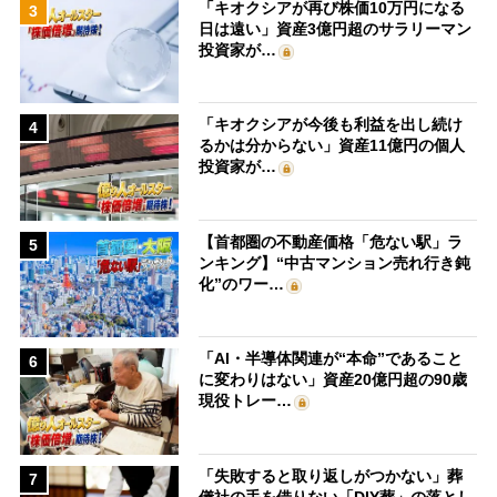
「キオクシアが再び株価10万円になる
3
日は遠い」資産3億円超のサラリーマン
投資家が…
「キオクシアが今後も利益を出し続け
4
るかは分からない」資産11億円の個人
投資家が…
【首都圏の不動産価格「危ない駅」ラ
5
ンキング】“中古マンション売れ行き鈍
化”のワー…
「AI・半導体関連が“本命”であること
6
に変わりはない」資産20億円超の90歳
現役トレー…
「失敗すると取り返しがつかない」葬
7
儀社の手を借りない「DIY葬」の落とし