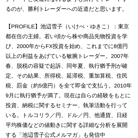
るのが、勝利トレーダーへの近道だと思います。
【PROFILE】池辺雪子（いけべ・ゆきこ）：東京
都在住の主婦。若い頃から株や商品先物投資を学
び、2000年からFX投資を始め、これまでに8億円
以上の利益をあげている敏腕トレーダー。2007年
春、脱税の容疑で起訴、同年夏、執行猶予刑が確
定。その結果、所得税、延滞税、重加算税、住民
税、罰金（約5億円）を全て即金で支払う。2010年
9月に執行猶予が満了。現在は自らの経験をもとに
投資、納税に関するセミナー、執筆活動を行って
いる。トルコリラ／円、ドル／円、他通貨、日経
平均株価などの値動きに関する詳細な分析を展開
する「池辺雪子公式メルマガ」も発信中