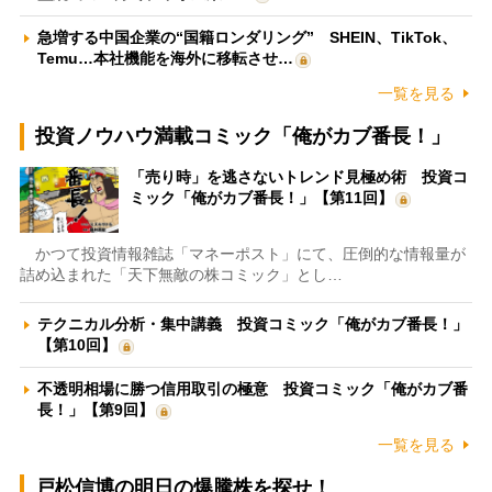
急増する中国企業の“国籍ロンダリング” SHEIN、TikTok、
Temu…本社機能を海外に移転させ…
一覧を見る
投資ノウハウ満載コミック「俺がカブ番長！」
「売り時」を逃さないトレンド見極め術 投資コ
ミック「俺がカブ番長！」【第11回】
かつて投資情報雑誌「マネーポスト」にて、圧倒的な情報量が
詰め込まれた「天下無敵の株コミック」とし…
テクニカル分析・集中講義 投資コミック「俺がカブ番長！」
【第10回】
不透明相場に勝つ信用取引の極意 投資コミック「俺がカブ番
長！」【第9回】
一覧を見る
戸松信博の明日の爆騰株を探せ！