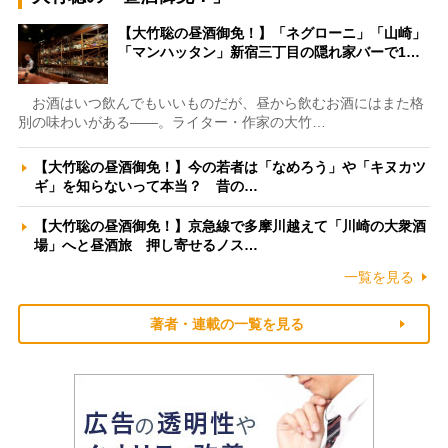
【大竹聡の昼酒御免！】「ネグローニ」「山崎」
「マンハッタン」新宿三丁目の隠れ家バーで1…
お酒はいつ飲んでもいいものだが、昼から飲むお酒にはまた格
別の味わいがある――。ライター・作家の大竹…
【大竹聡の昼酒御免！】今の若者は「なめろう」や「キヌカツ
ギ」を知らないって本当？ 昔の…
【大竹聡の昼酒御免！】京急線で多摩川越えて「川崎の大衆酒
場」へと昼酒旅 押し寄せるノス…
一覧を見る
著者・連載の一覧を見る