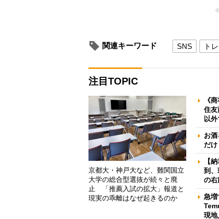
関連キーワード
SNS
トレ
注目TOPIC
《商
住友
以外
お酒
だけ
【納
京都大・神戸大など、難関国立
到、
大学の総合型選抜が続々と廃
の右
止 「推薦入試の拡大」報道と
急増
現実の乖離はなぜ起きるのか
Te
現地