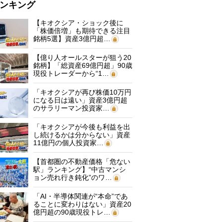
ンキング
【キオクシア・ショック後に
「株価倍増」も期待できる注目
銘柄5選】資産3億円超…
【億り人オールスターが狙う20
銘柄】「総資産69億円超」90歳
現役トレーダーから“1…
「キオクシアが再び株価10万円
になる日は遠い」資産3億円超
のサラリーマン投資家…
「キオクシアが今後も利益を出
し続けるかは分からない」資産
11億円の個人投資家…
【首都圏の不動産価格「危ない
駅」ランキング】“中古マンシ
ョン売れ行き鈍化”のワ…
「AI・半導体関連が“本命”であ
ることに変わりはない」資産20
億円超の90歳現役トレ…