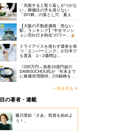
「失敗すると取り返しがつかな
い」葬儀社の手を借りない
「DIY葬」の落とし穴 素人
に…
【大阪の不動産価格「危ない
駅」ランキング】“中古マンシ
ョン売れ行き鈍化”のワー…
ドライアイスを使わず遺体を保
つ「エンバーミング」が日本で
も普及 1～2週間は…
《200万円→資産10億円超の
DAIBOUCHOU氏が「年末まで
に株価倍増期待」の5銘柄を…
一覧を見る
目の著者・連載
藤川里絵「さあ、投資を始めよ
う！」