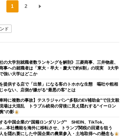
1
2
ンド
社の大学別就職者数ランキングを解剖》三菱商事、三井物産、
商事への就職者は「東大・早大・慶大で約6割」の現実 3大学
で強い大学はどこか
を提供する店で「出禁」になる客のトホホな生態 嘔吐や粗相
じゃない、店側が嫌がる“最悪の客”とは
車時に複数の事故】テスラジャパン“多額のEV補助金”で注文殺
現場は大混乱 トラブル続発の背後に見え隠れする“イーロン
腕”の影
する中国企業の“国籍ロンダリング” SHEIN、TikTok、
mu…本社機能を海外に移転させ、トランプ関税の回避を狙う
人を隠れ蓑にした中国企業の農業参入・土地取得への懸念も