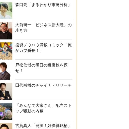
森口亮「まるわかり市況分析」
大前研一「ビジネス新大陸」の
歩き方
投資ノウハウ満載コミック「俺
がカブ番長！」
戸松信博の明日の爆騰株を探
せ！
田代尚機のチャイナ・リサーチ
「みんなで大家さん」配当スト
ップ騒動の内幕
古賀真人「発掘！好決算銘柄」