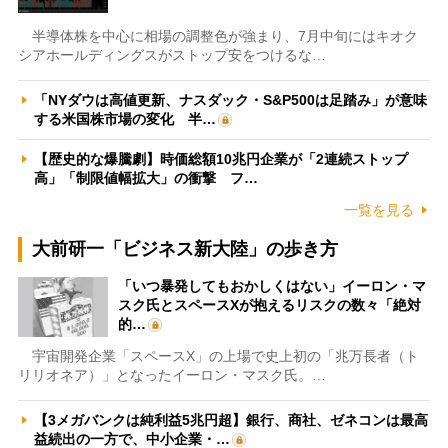
半導体株を中心に相場の調整色が強まり、7月中旬にはキオク
シアホールディングスがストップ安をつけるな…
「NYダウは高値更新、ナスダック・S&P500は足踏み」が意味
する米国株市場の変化 半…
【歴史的な爆騰劇】時価総額10兆円企業が「2連続ストップ
高」「制限値幅拡大」の衝撃 フ…
一覧を見る
大前研一「ビジネス新大陸」の歩き方
「いつ暴発してもおかしくはない」イーロン・マ
スク氏とスペースXが抱えるリスクの数々「絶対
的…
宇宙開発企業「スペースX」の上場で史上初の「兆万長者（ト
リリオネア）」となったイーロン・マスク氏。…
【3メガバンクは純利益5兆円超】銀行、商社、ゼネコンは最高
益続出の一方で、中小企業・…