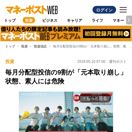
ログイン
トップ
投資
ビジネス
キャリア
ライフ
マネー
トップ
投資
投資信託
毎月分配型投信の9割が「元本取り崩し」状態、素人
投資
2019.05.10 07:00
週刊ポスト
毎月分配型投信の9割が「元本取り崩し」
状態、素人には危険
もっと見る
arrow_forward_ios