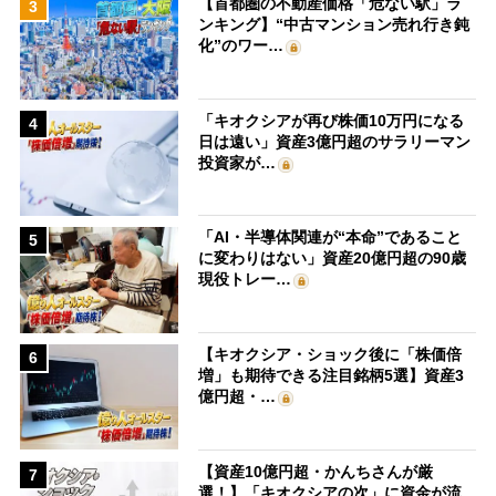
【首都圏の不動産価格「危ない駅」ラ
3
ンキング】“中古マンション売れ行き鈍
化”のワー…
「キオクシアが再び株価10万円になる
4
日は遠い」資産3億円超のサラリーマン
投資家が…
「AI・半導体関連が“本命”であること
5
に変わりはない」資産20億円超の90歳
現役トレー…
【キオクシア・ショック後に「株価倍
6
増」も期待できる注目銘柄5選】資産3
億円超・…
【資産10億円超・かんちさんが厳
7
選！】「キオクシアの次」に資金が流