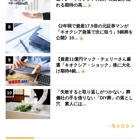
れる期待の高…
《2年弱で資産17.5倍の元証券マンが
8
「キオクシア急落で次に狙う」5銘柄を
公開》10…
【資産11億円マック・チェリーさん厳
9
選「キオクシア・ショック」後に大化
け期待4銘…
「失敗すると取り返しがつかない」葬
10
儀社の手を借りない「DIY葬」の落とし
穴 素人には…
一覧を見る