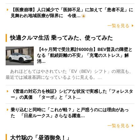
【医療崩壊】人口減少で「医師不足」に加えて「患者不足」に
見舞われ地域医療が限界に 今後…
一覧を見る
快適クルマ生活 乗ってみた、使ってみた
【4ヶ月間で受注累計6000台】BEV普及の障壁と
なる「航続距離の不安」「充電のストレス」解
消…
あれほどもてはやされていた「EV（BEV）シフト」の潮流も、
最近では減速基調になっているように見える。…
《雪道の対応力を検証》シビアな状況で実感した「フォレスタ
ー」の真価 「ターボ」と「スト…
乗り込むと同時に「これが軽？」と戸惑うのには理由があっ
た 「日産ルークス」さらなる躍進…
一覧を見る
大竹聡の「昼酒御免！」