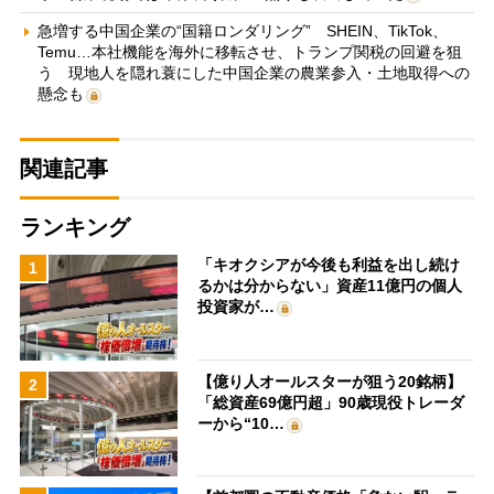
急増する中国企業の“国籍ロンダリング” SHEIN、TikTok、
Temu…本社機能を海外に移転させ、トランプ関税の回避を狙
う 現地人を隠れ蓑にした中国企業の農業参入・土地取得への
懸念も
関連記事
ランキング
「キオクシアが今後も利益を出し続け
1
るかは分からない」資産11億円の個人
投資家が…
【億り人オールスターが狙う20銘柄】
2
「総資産69億円超」90歳現役トレーダ
ーから“10…