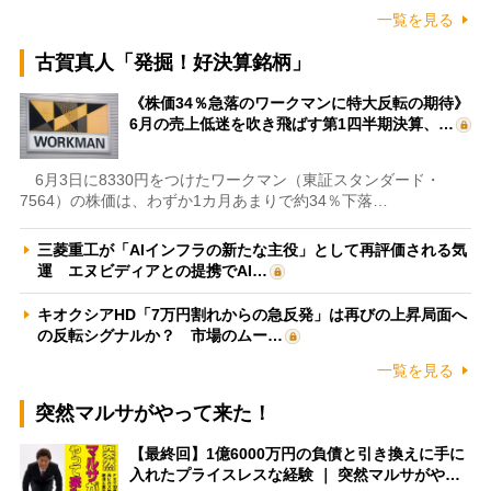
一覧を見る
古賀真人「発掘！好決算銘柄」
《株価34％急落のワークマンに特大反転の期待》
6月の売上低迷を吹き飛ばす第1四半期決算、…
6月3日に8330円をつけたワークマン（東証スタンダード・
7564）の株価は、わずか1カ月あまりで約34％下落…
三菱重工が「AIインフラの新たな主役」として再評価される気
運 エヌビディアとの提携でAI…
キオクシアHD「7万円割れからの急反発」は再びの上昇局面へ
の反転シグナルか？ 市場のムー…
一覧を見る
突然マルサがやって来た！
【最終回】1億6000万円の負債と引き換えに手に
入れたプライスレスな経験 ｜ 突然マルサがや…