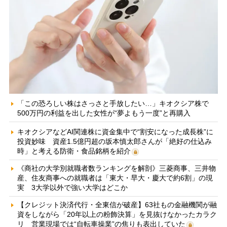
「この恐ろしい株はさっさと手放したい…」キオクシア株で
500万円の利益を出した女性が“夢よもう一度”と再購入
キオクシアなどAI関連株に資金集中で“割安になった成長株”に
投資妙味 資産1.5億円超の坂本慎太郎さんが「絶好の仕込み
時」と考える防衛・食品銘柄を紹介
《商社の大学別就職者数ランキングを解剖》三菱商事、三井物
産、住友商事への就職者は「東大・早大・慶大で約6割」の現
実 3大学以外で強い大学はどこか
【クレジット決済代行・全東信が破産】63社もの金融機関が融
資をしながら「20年以上の粉飾決算」を見抜けなかったカラク
リ 営業現場では“自転車操業”の焦りも表出していた