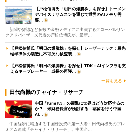
【戸松信博氏「明日の爆騰株」を探せ】トーメン
デバイス：サムスンを通じて世界のAIメモリ需
要…
新聞や雑誌など多数の金融メディアに出演するグローバルリン
クアドバイザーズ代表の戸松信博氏が、最新…
【戸松信博氏「明日の爆騰株」を探せ】レーザーテック：最先
端半導体の製造に不可欠な検査装…
【戸松信博氏「明日の爆騰株」を探せ】TDK：AIインフラを支
えるキープレーヤー 成長の再評…
一覧を見る
田代尚機のチャイナ・リサーチ
中国「Kimi K3」の衝撃に世界はどう対応するの
か？ 米財務長官が検討する「蒸留を行う中国
AI…
中国経済に精通する中国株投資の第一人者・田代尚機氏のプレ
ミアム連載「チャイナ・リサーチ」。中国企…