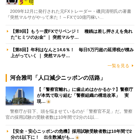
2009年12月に発行された元FXトレーダー・磯貝清明氏の著書
『突然マルサがやって来た！～FXで10億円稼い…
【第9回】もう一度FXでリベンジ！ 種銭は差し押さえを免れ
た”ヒミツのお金” ｜ 突然マルサ…
【第8回】年利はなんと14.6％！ 毎日5万円超の延滞税が積み
上がっていく ｜ 突然マルサ…
一覧を見る
河合雅司「人口減少ニッポンの活路」
【「警察官離れ」に歯止めはかかるか？】警察庁
が本気で取り組む「警察組織の構造改革」 実
現…
警察庁が目下、頭を悩ませているのが「警察官不足」だ。警察
官の採用試験の受験者数は10年間で2分の1以…
【安全・安心ニッポンの危機】採用試験受験者数は10年間で2
分の1以下に！ 出生数減がも…