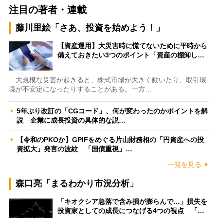
注目の著者・連載
藤川里絵「さあ、投資を始めよう！」
【資産運用】大災害時に慌てないために平時から
備えておきたい3つのポイント「資産の棚卸し…
大規模な災害が起きると、株式市場が大きく動いたり、取引環
境が不安定になったりすることがある。一方…
5年ぶり改訂の「CGコード」、何が変わったのかポイントを解
説 企業に成長投資の具体的な説…
【令和のPKOか】GPIFをめぐる片山財務相の「円資産への投
資拡大」発言の波紋 「国債重視」…
一覧を見る
森口亮「まるわかり市況分析」
「キオクシア急落で含み損が膨らんで…」損失を
投資家としての成長につなげる4つの視点 「…