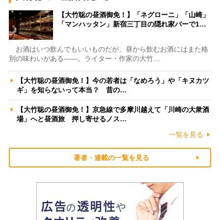
【大竹聡の昼酒御免！】「ネグローニ」「山崎」
「マンハッタン」新宿三丁目の隠れ家バーで1…
お酒はいつ飲んでもいいものだが、昼から飲むお酒にはまた格
別の味わいがある――。ライター・作家の大竹…
【大竹聡の昼酒御免！】今の若者は「なめろう」や「キヌカツ
ギ」を知らないって本当？ 昔の…
【大竹聡の昼酒御免！】京急線で多摩川越えて「川崎の大衆酒
場」へと昼酒旅 押し寄せるノス…
一覧を見る
著者・連載の一覧を見る