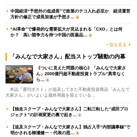
中国経済“予想外の低成長”で政策のテコ入れ必至か 経済運営
方針の修正で成長加速が予想さ…
“AI革命”で爆発的な需要拡大が見込まれる「CXO」とは何
か？ 高い競争力を持つ中国の医薬品…
一覧を見る
「みんなで大家さん」配当ストップ騒動の内幕
《ついに見えた問題の核心》「みんなで大家さ
ん」2000億円超不動産投資トラブル“異常なく
ら…
本誌『週刊ポスト』が追及してきた不動産投資商品「みんなで
大家さん」がいよいよ最終局面を迎えている…
【独走スクープ・みんなで大家さん】二転三転した“成田プロ
ジェクト”の計画変更の裏で起き…
【追及スクープ・みんなで大家さん】独占入手“内部議事録”で
明かされる柳瀬健一・代表の思…