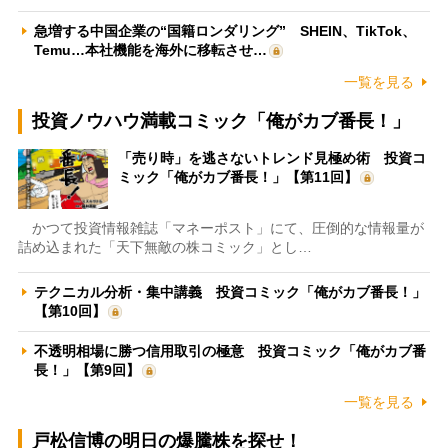
急増する中国企業の“国籍ロンダリング” SHEIN、TikTok、
Temu…本社機能を海外に移転させ…
一覧を見る
投資ノウハウ満載コミック「俺がカブ番長！」
「売り時」を逃さないトレンド見極め術 投資コ
ミック「俺がカブ番長！」【第11回】
かつて投資情報雑誌「マネーポスト」にて、圧倒的な情報量が
詰め込まれた「天下無敵の株コミック」とし…
テクニカル分析・集中講義 投資コミック「俺がカブ番長！」
【第10回】
不透明相場に勝つ信用取引の極意 投資コミック「俺がカブ番
長！」【第9回】
一覧を見る
戸松信博の明日の爆騰株を探せ！