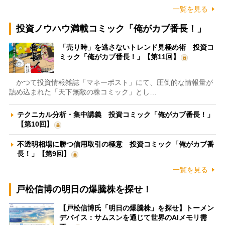
一覧を見る
投資ノウハウ満載コミック「俺がカブ番長！」
「売り時」を逃さないトレンド見極め術 投資コ
ミック「俺がカブ番長！」【第11回】
かつて投資情報雑誌「マネーポスト」にて、圧倒的な情報量が
詰め込まれた「天下無敵の株コミック」とし…
テクニカル分析・集中講義 投資コミック「俺がカブ番長！」
【第10回】
不透明相場に勝つ信用取引の極意 投資コミック「俺がカブ番
長！」【第9回】
一覧を見る
戸松信博の明日の爆騰株を探せ！
【戸松信博氏「明日の爆騰株」を探せ】トーメン
デバイス：サムスンを通じて世界のAIメモリ需