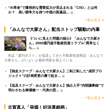
“AI革命”で爆発的な需要拡大が見込まれる「CXO」とは何
か？ 高い競争力を持つ中国の医薬品…
一覧を見る
「みんなで大家さん」配当ストップ騒動の内幕
《ついに見えた問題の核心》「みんなで大家さ
ん」2000億円超不動産投資トラブル“異常なく
ら…
本誌『週刊ポスト』が追及してきた不動産投資商品「みんなで
大家さん」がいよいよ最終局面を迎えている…
【独走スクープ・みんなで大家さん】二転三転した“成田プロ
ジェクト”の計画変更の裏で起き…
【追及スクープ・みんなで大家さん】独占入手“内部議事録”で
明かされる柳瀬健一・代表の思…
一覧を見る
古賀真人「発掘！好決算銘柄」