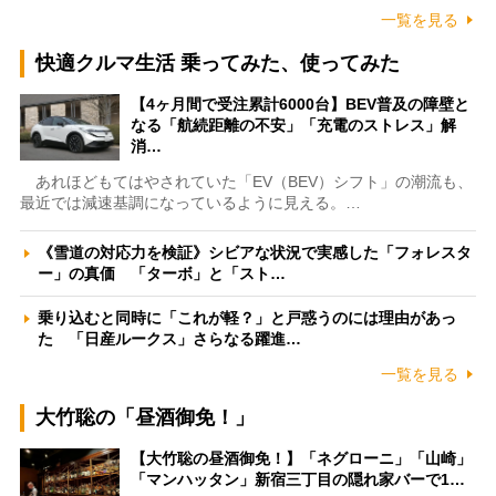
一覧を見る
快適クルマ生活 乗ってみた、使ってみた
【4ヶ月間で受注累計6000台】BEV普及の障壁と
なる「航続距離の不安」「充電のストレス」解
消…
あれほどもてはやされていた「EV（BEV）シフト」の潮流も、
最近では減速基調になっているように見える。…
《雪道の対応力を検証》シビアな状況で実感した「フォレスタ
ー」の真価 「ターボ」と「スト…
乗り込むと同時に「これが軽？」と戸惑うのには理由があっ
た 「日産ルークス」さらなる躍進…
一覧を見る
大竹聡の「昼酒御免！」
【大竹聡の昼酒御免！】「ネグローニ」「山崎」
「マンハッタン」新宿三丁目の隠れ家バーで1…