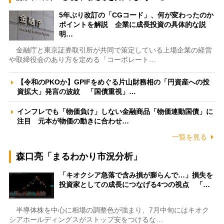
5年ぶり改訂の「CGコード」、何が変わったのか
ポイントを解説 企業に成長投資の具体的な説
明…
金融庁と東京証券取引所が共同で策定している上場企業の経営
や取締役会のあり方を定める「コーポレート…
【令和のPKOか】GPIFをめぐる片山財務相の「円資産への投
資拡大」発言の波紋 「国債重視」…
インフレでも「物価負け」しない金融商品「物価連動国債」に
注目 元本が物価の動きに合わせ…
一覧を見る
森口亮「まるわかり市況分析」
「キオクシア急落で含み損が膨らんで…」損失を
投資家としての成長につなげる4つの視点 「…
半導体株を中心に相場の調整色が強まり、7月中旬にはキオク
シアホールディングスがストップ安をつけるな…