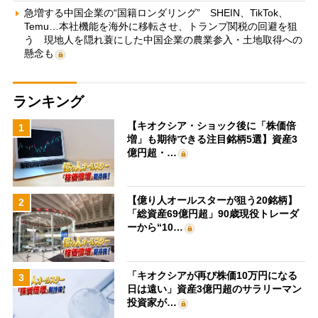
急増する中国企業の“国籍ロンダリング” SHEIN、TikTok、
Temu…本社機能を海外に移転させ、トランプ関税の回避を狙
う 現地人を隠れ蓑にした中国企業の農業参入・土地取得への
懸念も
ランキング
【キオクシア・ショック後に「株価倍
1
増」も期待できる注目銘柄5選】資産3
億円超・…
【億り人オールスターが狙う20銘柄】
2
「総資産69億円超」90歳現役トレーダ
ーから“10…
「キオクシアが再び株価10万円になる
3
日は遠い」資産3億円超のサラリーマン
投資家が…