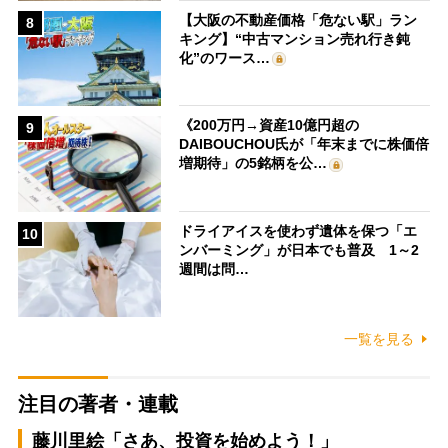
【大阪の不動産価格「危ない駅」ラン
8
キング】“中古マンション売れ行き鈍
化”のワース…
《200万円→資産10億円超の
9
DAIBOUCHOU氏が「年末までに株価倍
増期待」の5銘柄を公…
ドライアイスを使わず遺体を保つ「エ
10
ンバーミング」が日本でも普及 1～2
週間は問…
一覧を見る
注目の著者・連載
藤川里絵「さあ、投資を始めよう！」