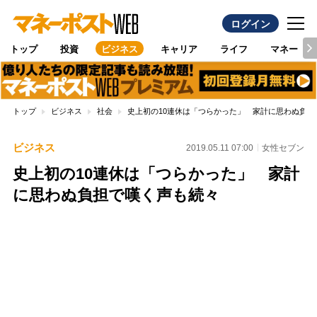
ログイン
トップ
投資
ビジネス
キャリア
ライフ
マネー
トップ
ビジネス
社会
史上初の10連休は「つらかった」 家計に思わぬ負担
ビジネス
2019.05.11 07:00
女性セブン
史上初の10連休は「つらかった」 家計
に思わぬ負担で嘆く声も続々
Loaded
:
100.00%
/
Unmute