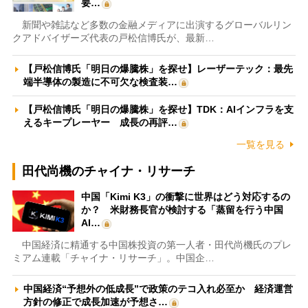
要…
新聞や雑誌など多数の金融メディアに出演するグローバルリン
クアドバイザーズ代表の戸松信博氏が、最新…
【戸松信博氏「明日の爆騰株」を探せ】レーザーテック：最先
端半導体の製造に不可欠な検査装…
【戸松信博氏「明日の爆騰株」を探せ】TDK：AIインフラを支
えるキープレーヤー 成長の再評…
一覧を見る
田代尚機のチャイナ・リサーチ
中国「Kimi K3」の衝撃に世界はどう対応するの
か？ 米財務長官が検討する「蒸留を行う中国
AI…
中国経済に精通する中国株投資の第一人者・田代尚機氏のプレ
ミアム連載「チャイナ・リサーチ」。中国企…
中国経済“予想外の低成長”で政策のテコ入れ必至か 経済運営
方針の修正で成長加速が予想さ…