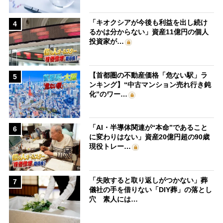
「キオクシアが今後も利益を出し続け
4
るかは分からない」資産11億円の個人
投資家が…
【首都圏の不動産価格「危ない駅」ラ
5
ンキング】“中古マンション売れ行き鈍
化”のワー…
「AI・半導体関連が“本命”であること
6
に変わりはない」資産20億円超の90歳
現役トレー…
「失敗すると取り返しがつかない」葬
7
儀社の手を借りない「DIY葬」の落とし
穴 素人には…