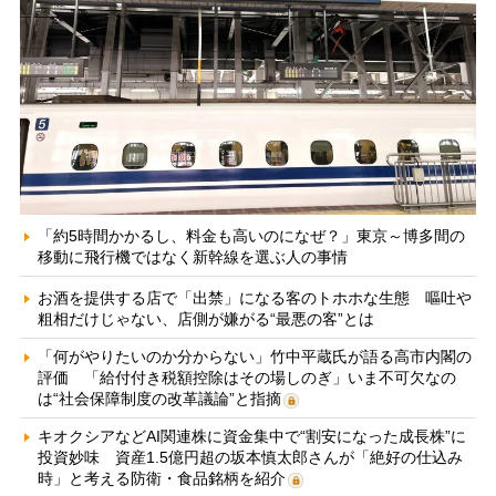
「約5時間かかるし、料金も高いのになぜ？」東京～博多間の
移動に飛行機ではなく新幹線を選ぶ人の事情
お酒を提供する店で「出禁」になる客のトホホな生態 嘔吐や
粗相だけじゃない、店側が嫌がる“最悪の客”とは
「何がやりたいのか分からない」竹中平蔵氏が語る高市内閣の
評価 「給付付き税額控除はその場しのぎ」いま不可欠なの
は“社会保障制度の改革議論”と指摘
キオクシアなどAI関連株に資金集中で“割安になった成長株”に
投資妙味 資産1.5億円超の坂本慎太郎さんが「絶好の仕込み
時」と考える防衛・食品銘柄を紹介