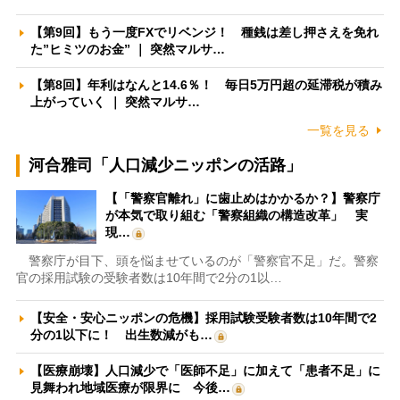
【第9回】もう一度FXでリベンジ！ 種銭は差し押さえを免れ
た”ヒミツのお金” ｜ 突然マルサ…
【第8回】年利はなんと14.6％！ 毎日5万円超の延滞税が積み
上がっていく ｜ 突然マルサ…
一覧を見る
河合雅司「人口減少ニッポンの活路」
【「警察官離れ」に歯止めはかかるか？】警察庁
が本気で取り組む「警察組織の構造改革」 実
現…
警察庁が目下、頭を悩ませているのが「警察官不足」だ。警察
官の採用試験の受験者数は10年間で2分の1以…
【安全・安心ニッポンの危機】採用試験受験者数は10年間で2
分の1以下に！ 出生数減がも…
【医療崩壊】人口減少で「医師不足」に加えて「患者不足」に
見舞われ地域医療が限界に 今後…