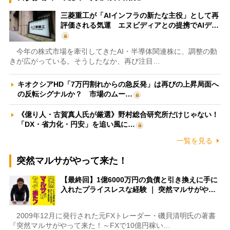
三菱重工が「AIインフラの新たな主役」として再
評価される気運 エヌビディアとの提携でAIデ…
今年の株式市場を牽引してきたAI・半導体関連株に、調整の動
きが広がっている。そうしたなか、再び注目…
キオクシアHD「7万円割れからの急反発」は再びの上昇局面へ
の反転シグナルか？ 市場のムー…
《億り人・古賀真人氏が厳選》野村総合研究所だけじゃない！
「DX・省力化・円安」を追い風に…
一覧を見る
突然マルサがやって来た！
【最終回】1億6000万円の負債と引き換えに手に
入れたプライスレスな経験 ｜ 突然マルサがや…
2009年12月に発行された元FXトレーダー・磯貝清明氏の著書
『突然マルサがやって来た！～FXで10億円稼い…