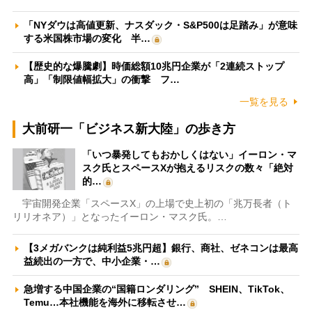
「NYダウは高値更新、ナスダック・S&P500は足踏み」が意味
する米国株市場の変化 半…
【歴史的な爆騰劇】時価総額10兆円企業が「2連続ストップ
高」「制限値幅拡大」の衝撃 フ…
一覧を見る
大前研一「ビジネス新大陸」の歩き方
「いつ暴発してもおかしくはない」イーロン・マ
スク氏とスペースXが抱えるリスクの数々「絶対
的…
宇宙開発企業「スペースX」の上場で史上初の「兆万長者（ト
リリオネア）」となったイーロン・マスク氏。…
【3メガバンクは純利益5兆円超】銀行、商社、ゼネコンは最高
益続出の一方で、中小企業・…
急増する中国企業の“国籍ロンダリング” SHEIN、TikTok、
Temu…本社機能を海外に移転させ…