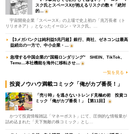
スク氏とスペースXが抱えるリスクの数々「絶対
的…
宇宙開発企業「スペースX」の上場で史上初の「兆万長者（ト
リリオネア）」となったイーロン・マスク氏。…
【3メガバンクは純利益5兆円超】銀行、商社、ゼネコンは最高
益続出の一方で、中小企業・…
急増する中国企業の“国籍ロンダリング” SHEIN、TikTok、
Temu…本社機能を海外に移転させ…
一覧を見る
投資ノウハウ満載コミック「俺がカブ番長！」
「売り時」を逃さないトレンド見極め術 投資コ
ミック「俺がカブ番長！」【第11回】
かつて投資情報雑誌「マネーポスト」にて、圧倒的な情報量が
詰め込まれた「天下無敵の株コミック」とし…