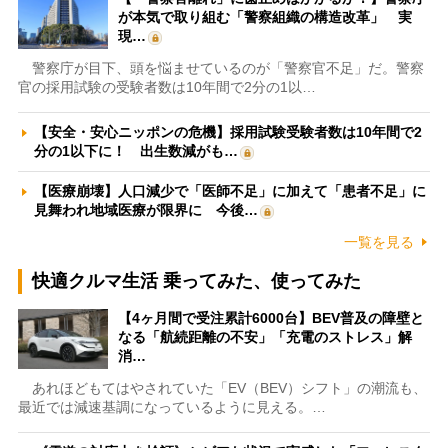
が本気で取り組む「警察組織の構造改革」 実
現…
警察庁が目下、頭を悩ませているのが「警察官不足」だ。警察
官の採用試験の受験者数は10年間で2分の1以…
【安全・安心ニッポンの危機】採用試験受験者数は10年間で2
分の1以下に！ 出生数減がも…
【医療崩壊】人口減少で「医師不足」に加えて「患者不足」に
見舞われ地域医療が限界に 今後…
一覧を見る
快適クルマ生活 乗ってみた、使ってみた
【4ヶ月間で受注累計6000台】BEV普及の障壁と
なる「航続距離の不安」「充電のストレス」解
消…
あれほどもてはやされていた「EV（BEV）シフト」の潮流も、
最近では減速基調になっているように見える。…