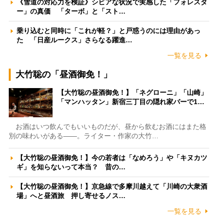
《雪道の対応力を検証》シビアな状況で実感した「フォレスタ
ー」の真価 「ターボ」と「スト…
乗り込むと同時に「これが軽？」と戸惑うのには理由があっ
た 「日産ルークス」さらなる躍進…
一覧を見る
大竹聡の「昼酒御免！」
【大竹聡の昼酒御免！】「ネグローニ」「山崎」
「マンハッタン」新宿三丁目の隠れ家バーで1…
お酒はいつ飲んでもいいものだが、昼から飲むお酒にはまた格
別の味わいがある――。ライター・作家の大竹…
【大竹聡の昼酒御免！】今の若者は「なめろう」や「キヌカツ
ギ」を知らないって本当？ 昔の…
【大竹聡の昼酒御免！】京急線で多摩川越えて「川崎の大衆酒
場」へと昼酒旅 押し寄せるノス…
一覧を見る