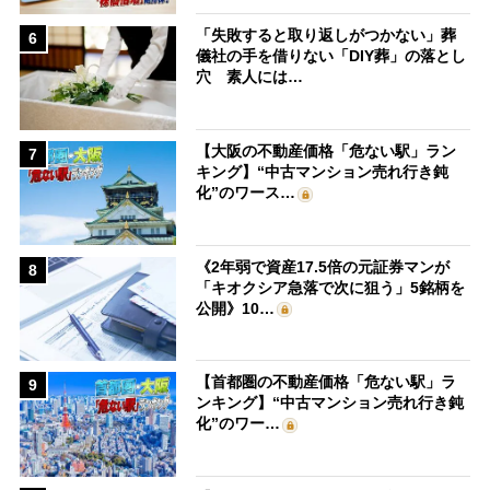
「失敗すると取り返しがつかない」葬
6
儀社の手を借りない「DIY葬」の落とし
穴 素人には…
【大阪の不動産価格「危ない駅」ラン
7
キング】“中古マンション売れ行き鈍
化”のワース…
《2年弱で資産17.5倍の元証券マンが
8
「キオクシア急落で次に狙う」5銘柄を
公開》10…
【首都圏の不動産価格「危ない駅」ラ
9
ンキング】“中古マンション売れ行き鈍
化”のワー…