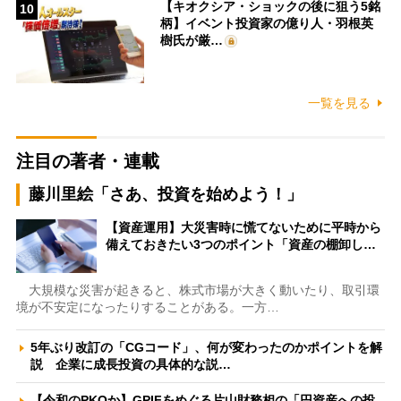
【キオクシア・ショックの後に狙う5銘
10
柄】イベント投資家の億り人・羽根英
樹氏が厳…
一覧を見る
注目の著者・連載
藤川里絵「さあ、投資を始めよう！」
【資産運用】大災害時に慌てないために平時から
備えておきたい3つのポイント「資産の棚卸し…
大規模な災害が起きると、株式市場が大きく動いたり、取引環
境が不安定になったりすることがある。一方…
5年ぶり改訂の「CGコード」、何が変わったのかポイントを解
説 企業に成長投資の具体的な説…
【令和のPKOか】GPIFをめぐる片山財務相の「円資産への投