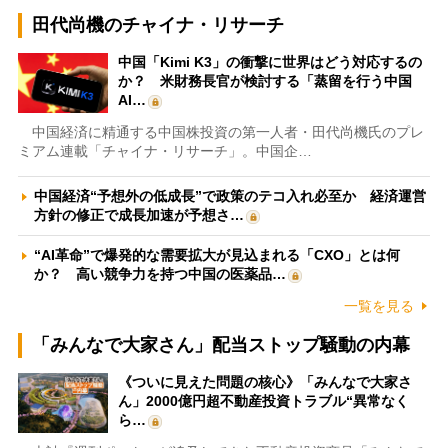
田代尚機のチャイナ・リサーチ
中国「Kimi K3」の衝撃に世界はどう対応するの
か？ 米財務長官が検討する「蒸留を行う中国
AI…
中国経済に精通する中国株投資の第一人者・田代尚機氏のプレ
ミアム連載「チャイナ・リサーチ」。中国企…
中国経済“予想外の低成長”で政策のテコ入れ必至か 経済運営
方針の修正で成長加速が予想さ…
“AI革命”で爆発的な需要拡大が見込まれる「CXO」とは何
か？ 高い競争力を持つ中国の医薬品…
一覧を見る
「みんなで大家さん」配当ストップ騒動の内幕
《ついに見えた問題の核心》「みんなで大家さ
ん」2000億円超不動産投資トラブル“異常なく
ら…