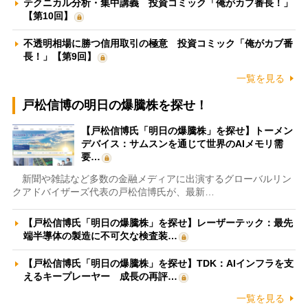
テクニカル分析・集中講義 投資コミック「俺がカブ番長！」
【第10回】
不透明相場に勝つ信用取引の極意 投資コミック「俺がカブ番
長！」【第9回】
一覧を見る
戸松信博の明日の爆騰株を探せ！
【戸松信博氏「明日の爆騰株」を探せ】トーメン
デバイス：サムスンを通じて世界のAIメモリ需
要…
新聞や雑誌など多数の金融メディアに出演するグローバルリン
クアドバイザーズ代表の戸松信博氏が、最新…
【戸松信博氏「明日の爆騰株」を探せ】レーザーテック：最先
端半導体の製造に不可欠な検査装…
【戸松信博氏「明日の爆騰株」を探せ】TDK：AIインフラを支
えるキープレーヤー 成長の再評…
一覧を見る