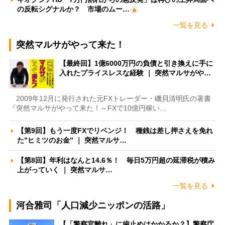
の反転シグナルか？ 市場のムー…
一覧を見る
突然マルサがやって来た！
【最終回】1億6000万円の負債と引き換えに手に
入れたプライスレスな経験 ｜ 突然マルサがや…
2009年12月に発行された元FXトレーダー・磯貝清明氏の著書
『突然マルサがやって来た！～FXで10億円稼い…
【第9回】もう一度FXでリベンジ！ 種銭は差し押さえを免れ
た”ヒミツのお金” ｜ 突然マルサ…
【第8回】年利はなんと14.6％！ 毎日5万円超の延滞税が積み
上がっていく ｜ 突然マルサ…
一覧を見る
河合雅司「人口減少ニッポンの活路」
【「警察官離れ」に歯止めはかかるか？】警察庁