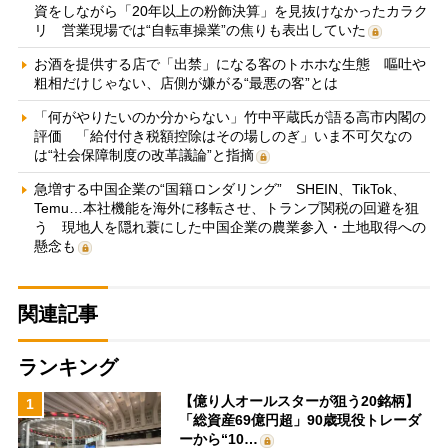
資をしながら「20年以上の粉飾決算」を見抜けなかったカラク
リ 営業現場では“自転車操業”の焦りも表出していた
お酒を提供する店で「出禁」になる客のトホホな生態 嘔吐や
粗相だけじゃない、店側が嫌がる“最悪の客”とは
「何がやりたいのか分からない」竹中平蔵氏が語る高市内閣の
評価 「給付付き税額控除はその場しのぎ」いま不可欠なの
は“社会保障制度の改革議論”と指摘
急増する中国企業の“国籍ロンダリング” SHEIN、TikTok、
Temu…本社機能を海外に移転させ、トランプ関税の回避を狙
う 現地人を隠れ蓑にした中国企業の農業参入・土地取得への
懸念も
関連記事
ランキング
【億り人オールスターが狙う20銘柄】
1
「総資産69億円超」90歳現役トレーダ
ーから“10…