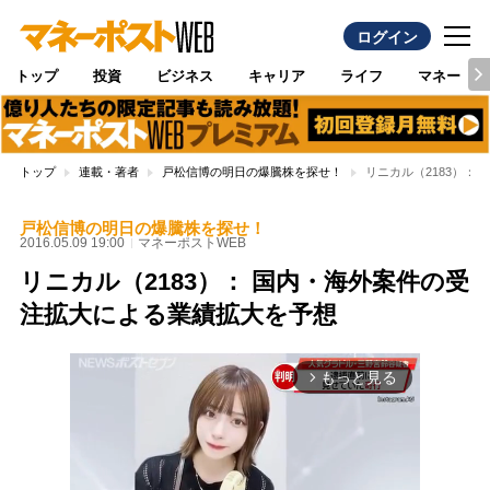
ログイン
トップ
投資
ビジネス
キャリア
ライフ
マネー
トップ
連載・著者
戸松信博の明日の爆騰株を探せ！
リニカル（2183）：
戸松信博の明日の爆騰株を探せ！
2016.05.09 19:00
マネーポストWEB
リニカル（2183）： 国内・海外案件の受
注拡大による業績拡大を予想
もっと見る
arrow_forward_ios