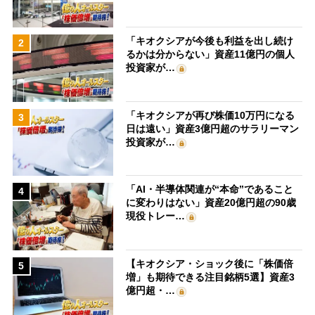
「キオクシアが今後も利益を出し続け
2
るかは分からない」資産11億円の個人
投資家が…
「キオクシアが再び株価10万円になる
3
日は遠い」資産3億円超のサラリーマン
投資家が…
「AI・半導体関連が“本命”であること
4
に変わりはない」資産20億円超の90歳
現役トレー…
【キオクシア・ショック後に「株価倍
5
増」も期待できる注目銘柄5選】資産3
億円超・…