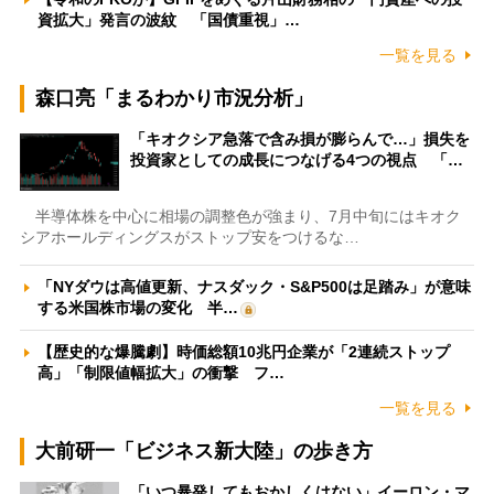
資拡大」発言の波紋 「国債重視」…
一覧を見る
森口亮「まるわかり市況分析」
「キオクシア急落で含み損が膨らんで…」損失を
投資家としての成長につなげる4つの視点 「…
半導体株を中心に相場の調整色が強まり、7月中旬にはキオク
シアホールディングスがストップ安をつけるな…
「NYダウは高値更新、ナスダック・S&P500は足踏み」が意味
する米国株市場の変化 半…
【歴史的な爆騰劇】時価総額10兆円企業が「2連続ストップ
高」「制限値幅拡大」の衝撃 フ…
一覧を見る
大前研一「ビジネス新大陸」の歩き方
「いつ暴発してもおかしくはない」イーロン・マ