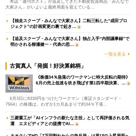
本誌『週刊ポスト』が追及してきた不動産投資商品「みんなで
大家さん」がいよいよ最終局面を迎えている…
【独走スクープ・みんなで大家さん】二転三転した“成田プロ
ジェクト”の計画変更の裏で起き…
【追及スクープ・みんなで大家さん】独占入手“内部議事録”で
明かされる柳瀬健一・代表の思…
一覧を見る
古賀真人「発掘！好決算銘柄」
《株価34％急落のワークマンに特大反転の期待》
6月の売上低迷を吹き飛ばす第1四半期決算、…
6月3日に8330円をつけたワークマン（東証スタンダード・
7564）の株価は、わずか1カ月あまりで約34％下落…
三菱重工が「AIインフラの新たな主役」として再評価される気
運 エヌビディアとの提携でAI…
キオクシアHD「7万円割れからの急反発」は再びの上昇局面へ