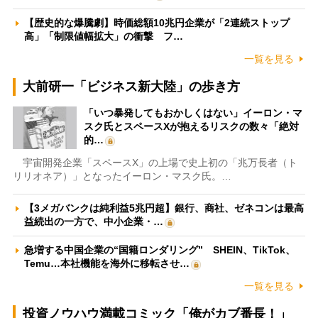
【歴史的な爆騰劇】時価総額10兆円企業が「2連続ストップ
高」「制限値幅拡大」の衝撃 フ…
一覧を見る
大前研一「ビジネス新大陸」の歩き方
「いつ暴発してもおかしくはない」イーロン・マ
スク氏とスペースXが抱えるリスクの数々「絶対
的…
宇宙開発企業「スペースX」の上場で史上初の「兆万長者（ト
リリオネア）」となったイーロン・マスク氏。…
【3メガバンクは純利益5兆円超】銀行、商社、ゼネコンは最高
益続出の一方で、中小企業・…
急増する中国企業の“国籍ロンダリング” SHEIN、TikTok、
Temu…本社機能を海外に移転させ…
一覧を見る
投資ノウハウ満載コミック「俺がカブ番長！」