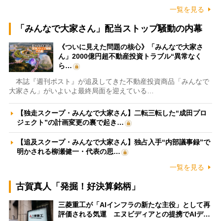
一覧を見る
「みんなで大家さん」配当ストップ騒動の内幕
《ついに見えた問題の核心》「みんなで大家さ
ん」2000億円超不動産投資トラブル“異常なく
ら…
本誌『週刊ポスト』が追及してきた不動産投資商品「みんなで
大家さん」がいよいよ最終局面を迎えている…
【独走スクープ・みんなで大家さん】二転三転した“成田プロ
ジェクト”の計画変更の裏で起き…
【追及スクープ・みんなで大家さん】独占入手“内部議事録”で
明かされる柳瀬健一・代表の思…
一覧を見る
古賀真人「発掘！好決算銘柄」
三菱重工が「AIインフラの新たな主役」として再
評価される気運 エヌビディアとの提携でAIデ…