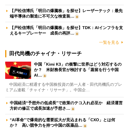
【戸松信博氏「明日の爆騰株」を探せ】レーザーテック：最先
端半導体の製造に不可欠な検査装…
【戸松信博氏「明日の爆騰株」を探せ】TDK：AIインフラを支
えるキープレーヤー 成長の再評…
一覧を見る
田代尚機のチャイナ・リサーチ
中国「Kimi K3」の衝撃に世界はどう対応するの
か？ 米財務長官が検討する「蒸留を行う中国
AI…
中国経済に精通する中国株投資の第一人者・田代尚機氏のプレ
ミアム連載「チャイナ・リサーチ」。中国企…
中国経済“予想外の低成長”で政策のテコ入れ必至か 経済運営
方針の修正で成長加速が予想さ…
“AI革命”で爆発的な需要拡大が見込まれる「CXO」とは何
か？ 高い競争力を持つ中国の医薬品…