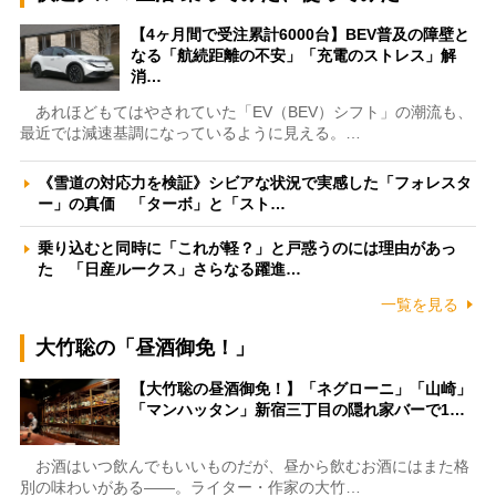
【4ヶ月間で受注累計6000台】BEV普及の障壁と
なる「航続距離の不安」「充電のストレス」解
消…
あれほどもてはやされていた「EV（BEV）シフト」の潮流も、
最近では減速基調になっているように見える。…
《雪道の対応力を検証》シビアな状況で実感した「フォレスタ
ー」の真価 「ターボ」と「スト…
乗り込むと同時に「これが軽？」と戸惑うのには理由があっ
た 「日産ルークス」さらなる躍進…
一覧を見る
大竹聡の「昼酒御免！」
【大竹聡の昼酒御免！】「ネグローニ」「山崎」
「マンハッタン」新宿三丁目の隠れ家バーで1…
お酒はいつ飲んでもいいものだが、昼から飲むお酒にはまた格
別の味わいがある――。ライター・作家の大竹…