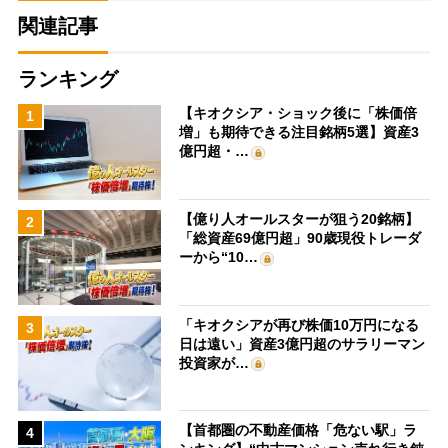
関連記事
ランキング
【キオクシア・ショック後に「株価倍
1
増」も期待できる注目銘柄5選】資産3
億円超・…
【億り人オールスターが狙う20銘柄】
2
「総資産69億円超」90歳現役トレーダ
ーから“10…
「キオクシアが再び株価10万円になる
3
日は遠い」資産3億円超のサラリーマン
投資家が…
【首都圏の不動産価格「危ない駅」ラ
4