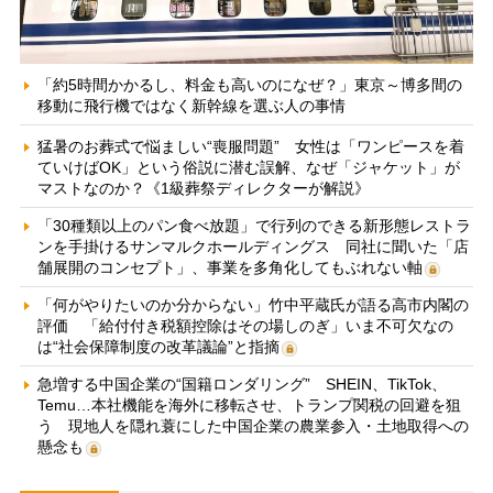
「約5時間かかるし、料金も高いのになぜ？」東京～博多間の
移動に飛行機ではなく新幹線を選ぶ人の事情
猛暑のお葬式で悩ましい“喪服問題” 女性は「ワンピースを着
ていけばOK」という俗説に潜む誤解、なぜ「ジャケット」が
マストなのか？《1級葬祭ディレクターが解説》
「30種類以上のパン食べ放題」で行列のできる新形態レストラ
ンを手掛けるサンマルクホールディングス 同社に聞いた「店
舗展開のコンセプト」、事業を多角化してもぶれない軸
「何がやりたいのか分からない」竹中平蔵氏が語る高市内閣の
評価 「給付付き税額控除はその場しのぎ」いま不可欠なの
は“社会保障制度の改革議論”と指摘
急増する中国企業の“国籍ロンダリング” SHEIN、TikTok、
Temu…本社機能を海外に移転させ、トランプ関税の回避を狙
う 現地人を隠れ蓑にした中国企業の農業参入・土地取得への
懸念も