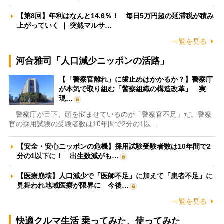
【第8回】年利はなんと14.6％！ 毎日5万円超の延滞税が積み
上がっていく ｜ 突然マルサ…
一覧を見る
河合雅司「人口減少ニッポンの活路」
【「警察官離れ」に歯止めはかかるか？】警察庁
が本気で取り組む「警察組織の構造改革」 実
現…
警察庁が目下、頭を悩ませているのが「警察官不足」だ。警察
官の採用試験の受験者数は10年間で2分の1以…
【安全・安心ニッポンの危機】採用試験受験者数は10年間で2
分の1以下に！ 出生数減がも…
【医療崩壊】人口減少で「医師不足」に加えて「患者不足」に
見舞われ地域医療が限界に 今後…
一覧を見る
快適クルマ生活 乗ってみた、使ってみた