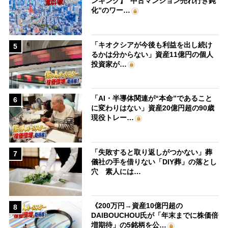
ンキング】“中古マンション売れ行き鈍
化”のワー…
「キオクシアが今後も利益を出し続け
5
るかは分からない」資産11億円の個人
投資家が…
「AI・半導体関連が“本命”であること
6
に変わりはない」資産20億円超の90歳
現役トレー…
「失敗すると取り返しがつかない」葬
7
儀社の手を借りない「DIY葬」の落とし
穴 素人には…
《200万円→資産10億円超の
8
DAIBOUCHOU氏が「年末までに株価倍
増期待」の5銘柄を公…