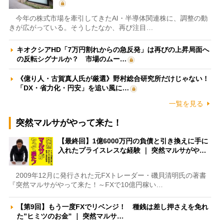
今年の株式市場を牽引してきたAI・半導体関連株に、調整の動
きが広がっている。そうしたなか、再び注目…
キオクシアHD「7万円割れからの急反発」は再びの上昇局面へ
の反転シグナルか？ 市場のムー…
《億り人・古賀真人氏が厳選》野村総合研究所だけじゃない！
「DX・省力化・円安」を追い風に…
一覧を見る
突然マルサがやって来た！
【最終回】1億6000万円の負債と引き換えに手に
入れたプライスレスな経験 ｜ 突然マルサがや…
2009年12月に発行された元FXトレーダー・磯貝清明氏の著書
『突然マルサがやって来た！～FXで10億円稼い…
【第9回】もう一度FXでリベンジ！ 種銭は差し押さえを免れ
た”ヒミツのお金” ｜ 突然マルサ…