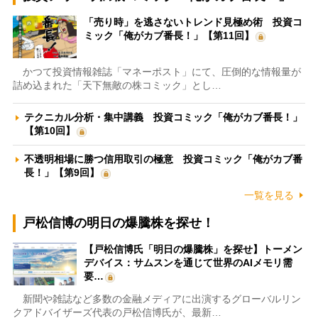
「売り時」を逃さないトレンド見極め術 投資コ
ミック「俺がカブ番長！」【第11回】
かつて投資情報雑誌「マネーポスト」にて、圧倒的な情報量が
詰め込まれた「天下無敵の株コミック」とし…
テクニカル分析・集中講義 投資コミック「俺がカブ番長！」
【第10回】
不透明相場に勝つ信用取引の極意 投資コミック「俺がカブ番
長！」【第9回】
一覧を見る
戸松信博の明日の爆騰株を探せ！
【戸松信博氏「明日の爆騰株」を探せ】トーメン
デバイス：サムスンを通じて世界のAIメモリ需
要…
新聞や雑誌など多数の金融メディアに出演するグローバルリン
クアドバイザーズ代表の戸松信博氏が、最新…