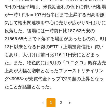
3日の日経平均は、米長期金利の低下に伴い円相場
が一時1ドル＝107円台半ばまで上昇する円高を嫌
気して輸出関連株を中心に売りが広がり3日ぶりに
反落した。後場には一時前日比187.62円安の
21566.65円まで下落する場面があったものの、6月
13日以来となる日銀のETF（上場投資信託）買い
もあり、大引けは前日比116.11円安にとどまっ
た。また、物色的には6月の「ユニクロ」既存店売
上高が大幅な増収となったファーストリテイリン
グ<9983>が売買代金トップで2％超の上昇となっ
たことが話題となった。
1
2