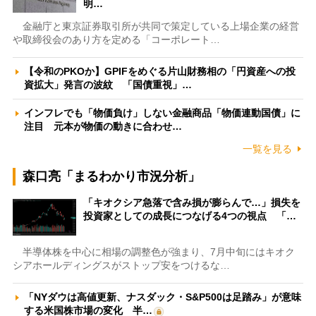
明…
金融庁と東京証券取引所が共同で策定している上場企業の経営
や取締役会のあり方を定める「コーポレート…
【令和のPKOか】GPIFをめぐる片山財務相の「円資産への投
資拡大」発言の波紋 「国債重視」…
インフレでも「物価負け」しない金融商品「物価連動国債」に
注目 元本が物価の動きに合わせ…
一覧を見る
森口亮「まるわかり市況分析」
「キオクシア急落で含み損が膨らんで…」損失を
投資家としての成長につなげる4つの視点 「…
半導体株を中心に相場の調整色が強まり、7月中旬にはキオク
シアホールディングスがストップ安をつけるな…
「NYダウは高値更新、ナスダック・S&P500は足踏み」が意味
する米国株市場の変化 半…