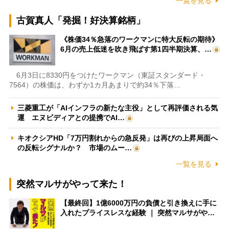
一覧を見る
古賀真人「発掘！好決算銘柄」
《株価34％急落のワークマンに特大反転の期待》
6月の売上低迷を吹き飛ばす第1四半期決算、…
6月3日に8330円をつけたワークマン（東証スタンダード・
7564）の株価は、わずか1カ月あまりで約34％下落…
三菱重工が「AIインフラの新たな主役」として再評価される気
運 エヌビディアとの提携でAI…
キオクシアHD「7万円割れからの急反発」は再びの上昇局面へ
の反転シグナルか？ 市場のムー…
一覧を見る
突然マルサがやって来た！
【最終回】1億6000万円の負債と引き換えに手に
入れたプライスレスな経験 ｜ 突然マルサがや…