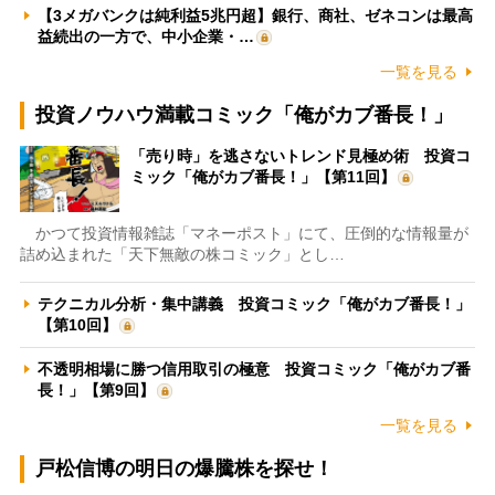
【3メガバンクは純利益5兆円超】銀行、商社、ゼネコンは最高
益続出の一方で、中小企業・…
一覧を見る
投資ノウハウ満載コミック「俺がカブ番長！」
「売り時」を逃さないトレンド見極め術 投資コ
ミック「俺がカブ番長！」【第11回】
かつて投資情報雑誌「マネーポスト」にて、圧倒的な情報量が
詰め込まれた「天下無敵の株コミック」とし…
テクニカル分析・集中講義 投資コミック「俺がカブ番長！」
【第10回】
不透明相場に勝つ信用取引の極意 投資コミック「俺がカブ番
長！」【第9回】
一覧を見る
戸松信博の明日の爆騰株を探せ！