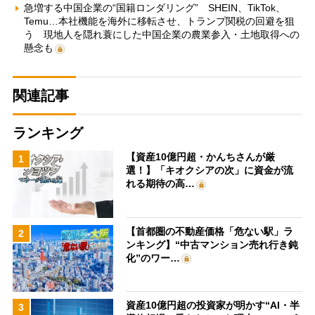
急増する中国企業の“国籍ロンダリング” SHEIN、TikTok、
Temu…本社機能を海外に移転させ、トランプ関税の回避を狙
う 現地人を隠れ蓑にした中国企業の農業参入・土地取得への
懸念も
関連記事
ランキング
【資産10億円超・かんちさんが厳
1
選！】「キオクシアの次」に資金が流
れる期待の高…
【首都圏の不動産価格「危ない駅」ラ
2
ンキング】“中古マンション売れ行き鈍
化”のワー…
資産10億円超の投資家が明かす“AI・半
3