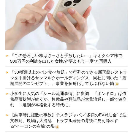
「この恐ろしい株はさっさと手放したい…」キオクシア株で
500万円の利益を出した女性が“夢よもう一度”と再購入
「30種類以上のパン食べ放題」で行列のできる新形態レストラ
ンを手掛けるサンマルクホールディングス 同社に聞いた「店
舗展開のコンセプト」、事業を多角化してもぶれない軸
小学生に人気の「シール流通事情」に変調 「ボンドロ」は依
然品薄状態が続くが、模倣品や類似品が大量流通し一部で値崩
れ 「選別が本格化する時代に」
【納車時に複数の事故】テスラジャパン“多額のEV補助金”で注
文殺到、現場は大混乱 トラブル続発の背後に見え隠れす
る“イーロンの右腕”の影