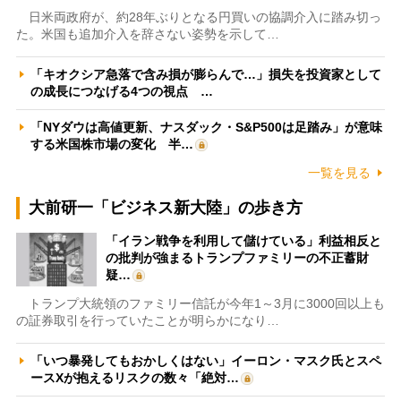
日米両政府が、約28年ぶりとなる円買いの協調介入に踏み切っ
た。米国も追加介入を辞さない姿勢を示して…
「キオクシア急落で含み損が膨らんで…」損失を投資家として
の成長につなげる4つの視点 …
「NYダウは高値更新、ナスダック・S&P500は足踏み」が意味
する米国株市場の変化 半…
一覧を見る
大前研一「ビジネス新大陸」の歩き方
「イラン戦争を利用して儲けている」利益相反と
の批判が強まるトランプファミリーの不正蓄財
疑…
トランプ大統領のファミリー信託が今年1～3月に3000回以上も
の証券取引を行っていたことが明らかになり…
「いつ暴発してもおかしくはない」イーロン・マスク氏とスペ
ースXが抱えるリスクの数々「絶対…