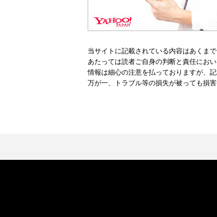
当サイトに記載されている内容はあくまで
あたっては読者ご自身の判断と責任におい
情報は細心の注意を払っておりますが、記
万が一、トラブル等の損失が被っても損害