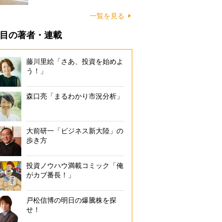
に…
一覧を見る
目の著者・連載
藤川里絵「さあ、投資を始めよ
う！」
森口亮「まるわかり市況分析」
大前研一「ビジネス新大陸」の
歩き方
投資ノウハウ満載コミック「俺
がカブ番長！」
戸松信博の明日の爆騰株を探
せ！