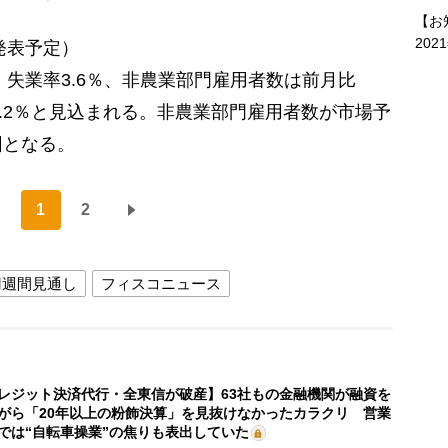
【お
202
発表予定）
、失業率3.6％、非農業部門雇用者数は前月比
+3.2％と見込まれる。非農業部門雇用者数が市場予
因となる。
1
2
円週間見通し
フィスコニュース
レジット決済代行・全東信が破産】63社もの金融機関が融資を
がら「20年以上の粉飾決算」を見抜けなかったカラクリ 営業
では“自転車操業”の焦りも表出していた