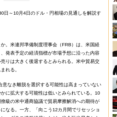
0日～10月4日のドル・円相場の見通しを解説す
か。米連邦準備制度理事会（FRB）は、米国経
り、発表予定の経済指標が市場予想に沿った内容
ル売りは大きく後退するとみられる。米中貿易交
込まれる。
合意なき離脱を選択する可能性は高まっていない
かに拡大する可能性は低いとみられている。10
閣僚級の米中通商協議で貿易摩擦解消への期待が
になる。一方、「向こう12カ月間でリセッショ