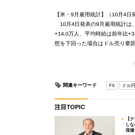
【米・9月雇用統計】（10月4日
10月4日発表の9月雇用統計は
+14.0万人、平均時給は前年比
想を下回った場合はドル売り要
関連キーワード
FX
ドル
注目TOPIC
【ク
しな
現場