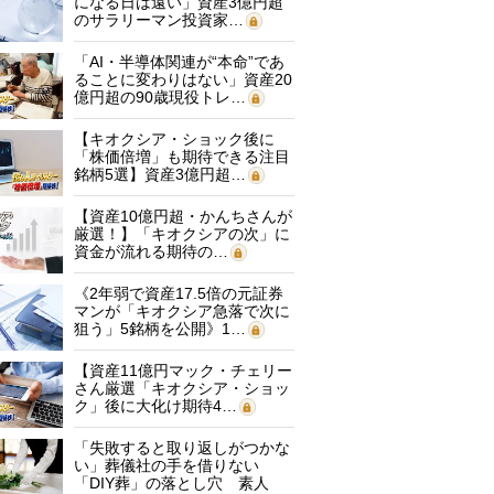
になる日は遠い」資産3億円超
のサラリーマン投資家…
「AI・半導体関連が“本命”であ
ることに変わりはない」資産20
億円超の90歳現役トレ…
【キオクシア・ショック後に
「株価倍増」も期待できる注目
銘柄5選】資産3億円超…
【資産10億円超・かんちさんが
厳選！】「キオクシアの次」に
資金が流れる期待の…
《2年弱で資産17.5倍の元証券
マンが「キオクシア急落で次に
狙う」5銘柄を公開》1…
【資産11億円マック・チェリー
さん厳選「キオクシア・ショッ
ク」後に大化け期待4…
「失敗すると取り返しがつかな
い」葬儀社の手を借りない
「DIY葬」の落とし穴 素人