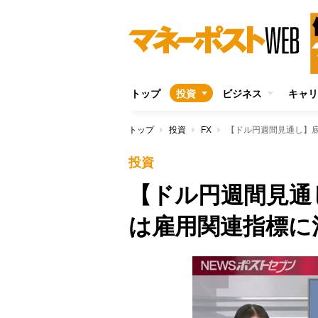
トップ
投資
ビジネス
キャリ
トップ
投資
FX
【ドル円週間見通し】
投資
【ドル円週間見通
は雇用関連指標に