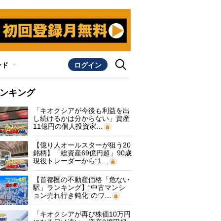
ンド
ログイン
ンキング
「キオクシアが今後も利益を出
し続けるかは分からない」資産
11億円の個人投資家…
【億り人オールスターが狙う20
銘柄】「総資産69億円超」90歳
現役トレーダーから“1…
【首都圏の不動産価格「危ない
駅」ランキング】“中古マンシ
ョン売れ行き鈍化”のワ…
「キオクシアが再び株価10万円