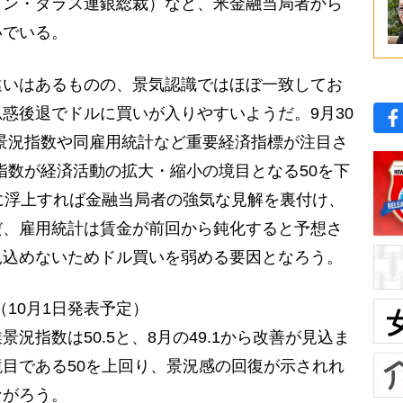
ラン・ダラス連銀総裁）など、米金融当局者から
いでいる。
いはあるものの、景気認識ではほぼ一致してお
思惑後退でドルに買いが入りやすいようだ。9月30
業景況指数や同雇用統計など重要経済指標が注目さ
M指数が経済活動の拡大・縮小の境目となる50を下
に浮上すれば金融当局者の強気な見解を裏付け、
だ、雇用統計は賃金が前回から鈍化すると予想さ
見込めないためドル買いを弱める要因となろう。
（10月1日発表予定）
景況指数は50.5と、8月の49.1から改善が見込ま
目である50を上回り、景況感の回復が示されれ
ながろう。