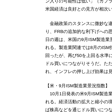
ン入りの可能性は低い」（カプ
米国経済は良好との見方が相次
金融政策のスタンスに微妙な違
り、FRBの追加的な利下げへの
日の週は、米国の9月ISM製造
れる。製造業関連では8月のIS
回ったが、再び50を上回る水準
ドル買いにつながりそうだ。た
れ、インフレの押し上げ効果は
【米・9月ISM製造業景況指数】
10月1日発表の米9月ISM製造業
れる。経済活動の拡大と縮小の境
ば株高などを通じドル買いにつ