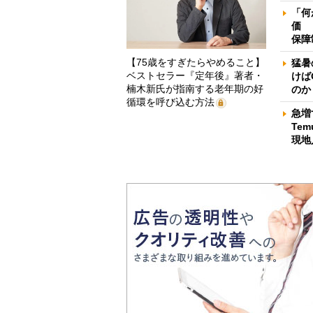
「何
価 
保障
【75歳をすぎたらやめること】
猛暑
ベストセラー『定年後』著者・
けば
楠木新氏が指南する老年期の好
のか
循環を呼び込む方法
急増
Te
現地