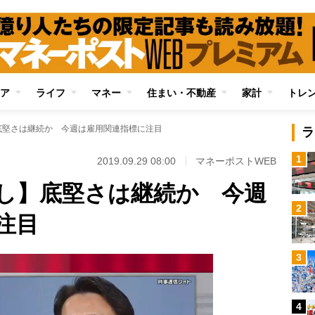
ア
ライフ
マネー
住まい・不動産
家計
トレ
底堅さは継続か 今週は雇用関連指標に注目
ラ
1
2019.09.29 08:00
マネーポストWEB
し】底堅さは継続か 今週
2
注目
3
4