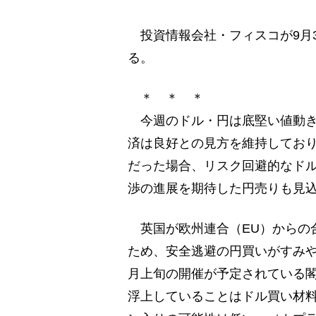
投資情報会社・フィスコが9月3
る。
＊ ＊ ＊
今週のドル・円は底堅い値動き
済は良好との見方を維持してお
だった場合、リスク回避的なド
渉の進展を期待した円売りも見
英国が欧州連合（EU）からの
ため、安全逃避の円買いがすみや
月上旬の開催が予定されている
浮上していることはドル買い材料