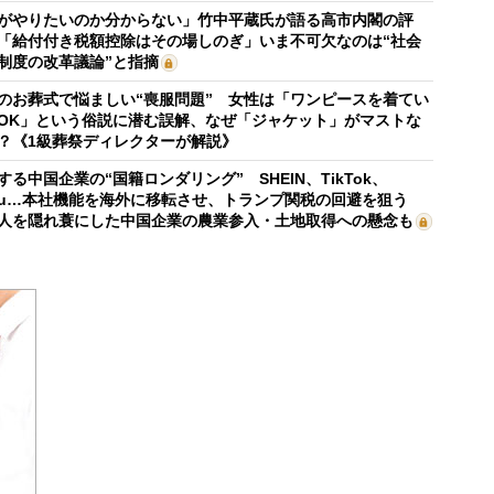
がやりたいのか分からない」竹中平蔵氏が語る高市内閣の評
「給付付き税額控除はその場しのぎ」いま不可欠なのは“社会
制度の改革議論”と指摘
のお葬式で悩ましい“喪服問題” 女性は「ワンピースを着てい
OK」という俗説に潜む誤解、なぜ「ジャケット」がマストな
？《1級葬祭ディレクターが解説》
する中国企業の“国籍ロンダリング” SHEIN、TikTok、
mu…本社機能を海外に移転させ、トランプ関税の回避を狙う
人を隠れ蓑にした中国企業の農業参入・土地取得への懸念も