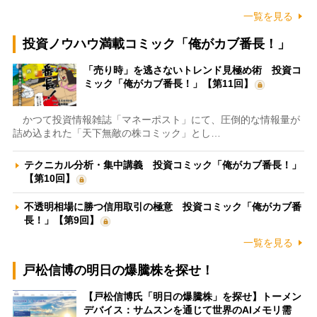
一覧を見る
投資ノウハウ満載コミック「俺がカブ番長！」
「売り時」を逃さないトレンド見極め術 投資コ
ミック「俺がカブ番長！」【第11回】
かつて投資情報雑誌「マネーポスト」にて、圧倒的な情報量が
詰め込まれた「天下無敵の株コミック」とし…
テクニカル分析・集中講義 投資コミック「俺がカブ番長！」
【第10回】
不透明相場に勝つ信用取引の極意 投資コミック「俺がカブ番
長！」【第9回】
一覧を見る
戸松信博の明日の爆騰株を探せ！
【戸松信博氏「明日の爆騰株」を探せ】トーメン
デバイス：サムスンを通じて世界のAIメモリ需