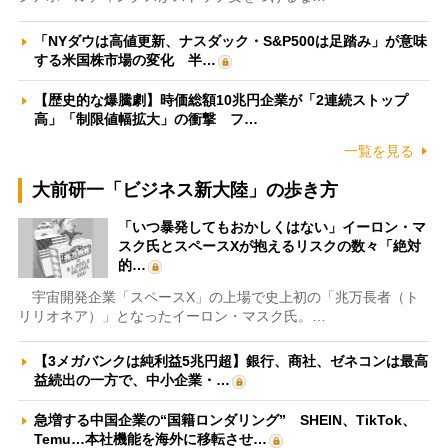
「NYダウは高値更新、ナスダック・S&P500は足踏み」が意味
する米国株市場の変化 半…
【歴史的な爆騰劇】時価総額10兆円企業が「2連続ストップ
高」「制限値幅拡大」の衝撃 フ…
一覧を見る
大前研一「ビジネス新大陸」の歩き方
「いつ暴発してもおかしくはない」イーロン・マ
スク氏とスペースXが抱えるリスクの数々「絶対
的…
宇宙開発企業「スペースX」の上場で史上初の「兆万長者（ト
リリオネア）」となったイーロン・マスク氏。…
【3メガバンクは純利益5兆円超】銀行、商社、ゼネコンは最高
益続出の一方で、中小企業・…
急増する中国企業の“国籍ロンダリング” SHEIN、TikTok、
Temu…本社機能を海外に移転させ…