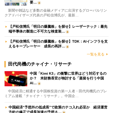
要…
新聞や雑誌など多数の金融メディアに出演するグローバルリン
クアドバイザーズ代表の戸松信博氏が、最新…
【戸松信博氏「明日の爆騰株」を探せ】レーザーテック：最先
端半導体の製造に不可欠な検査装…
【戸松信博氏「明日の爆騰株」を探せ】TDK：AIインフラを支
えるキープレーヤー 成長の再評…
一覧を見る
田代尚機のチャイナ・リサーチ
中国「Kimi K3」の衝撃に世界はどう対応するの
か？ 米財務長官が検討する「蒸留を行う中国
AI…
中国経済に精通する中国株投資の第一人者・田代尚機氏のプレ
ミアム連載「チャイナ・リサーチ」。中国企…
中国経済“予想外の低成長”で政策のテコ入れ必至か 経済運営
方針の修正で成長加速が予想さ…