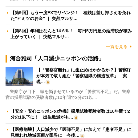
【第9回】もう一度FXでリベンジ！ 種銭は差し押さえを免れ
た”ヒミツのお金” ｜ 突然マルサ…
【第8回】年利はなんと14.6％！ 毎日5万円超の延滞税が積み
上がっていく ｜ 突然マルサ…
一覧を見る
河合雅司「人口減少ニッポンの活路」
【「警察官離れ」に歯止めはかかるか？】警察庁
が本気で取り組む「警察組織の構造改革」 実
現…
警察庁が目下、頭を悩ませているのが「警察官不足」だ。警察
官の採用試験の受験者数は10年間で2分の1以…
【安全・安心ニッポンの危機】採用試験受験者数は10年間で2
分の1以下に！ 出生数減がも…
【医療崩壊】人口減少で「医師不足」に加えて「患者不足」に
見舞われ地域医療が限界に 今後…