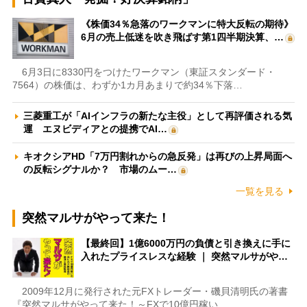
《株価34％急落のワークマンに特大反転の期待》
6月の売上低迷を吹き飛ばす第1四半期決算、…
6月3日に8330円をつけたワークマン（東証スタンダード・
7564）の株価は、わずか1カ月あまりで約34％下落…
三菱重工が「AIインフラの新たな主役」として再評価される気
運 エヌビディアとの提携でAI…
キオクシアHD「7万円割れからの急反発」は再びの上昇局面へ
の反転シグナルか？ 市場のムー…
一覧を見る
突然マルサがやって来た！
【最終回】1億6000万円の負債と引き換えに手に
入れたプライスレスな経験 ｜ 突然マルサがや…
2009年12月に発行された元FXトレーダー・磯貝清明氏の著書
『突然マルサがやって来た！～FXで10億円稼い…