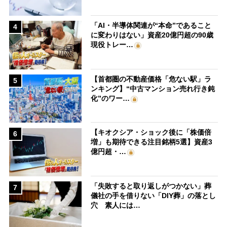
「AI・半導体関連が“本命”であること
4
に変わりはない」資産20億円超の90歳
現役トレー…
【首都圏の不動産価格「危ない駅」ラ
5
ンキング】“中古マンション売れ行き鈍
化”のワー…
【キオクシア・ショック後に「株価倍
6
増」も期待できる注目銘柄5選】資産3
億円超・…
「失敗すると取り返しがつかない」葬
7
儀社の手を借りない「DIY葬」の落とし
穴 素人には…