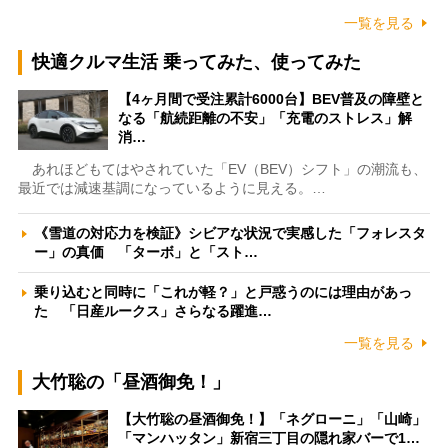
一覧を見る
快適クルマ生活 乗ってみた、使ってみた
【4ヶ月間で受注累計6000台】BEV普及の障壁と
なる「航続距離の不安」「充電のストレス」解
消…
あれほどもてはやされていた「EV（BEV）シフト」の潮流も、
最近では減速基調になっているように見える。…
《雪道の対応力を検証》シビアな状況で実感した「フォレスタ
ー」の真価 「ターボ」と「スト…
乗り込むと同時に「これが軽？」と戸惑うのには理由があっ
た 「日産ルークス」さらなる躍進…
一覧を見る
大竹聡の「昼酒御免！」
【大竹聡の昼酒御免！】「ネグローニ」「山崎」
「マンハッタン」新宿三丁目の隠れ家バーで1…