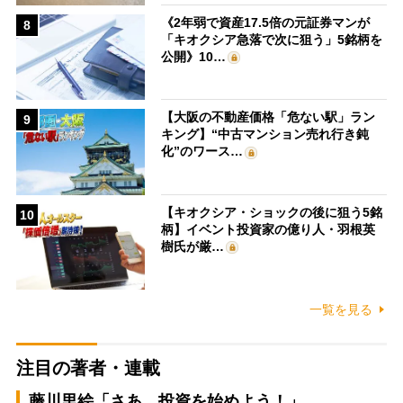
《2年弱で資産17.5倍の元証券マンが
8
「キオクシア急落で次に狙う」5銘柄を
公開》10…
【大阪の不動産価格「危ない駅」ラン
9
キング】“中古マンション売れ行き鈍
化”のワース…
【キオクシア・ショックの後に狙う5銘
10
柄】イベント投資家の億り人・羽根英
樹氏が厳…
一覧を見る
注目の著者・連載
藤川里絵「さあ、投資を始めよう！」