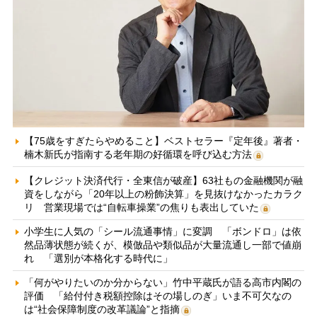
【75歳をすぎたらやめること】ベストセラー『定年後』著者・
楠木新氏が指南する老年期の好循環を呼び込む方法
【クレジット決済代行・全東信が破産】63社もの金融機関が融
資をしながら「20年以上の粉飾決算」を見抜けなかったカラク
リ 営業現場では“自転車操業”の焦りも表出していた
小学生に人気の「シール流通事情」に変調 「ボンドロ」は依
然品薄状態が続くが、模倣品や類似品が大量流通し一部で値崩
れ 「選別が本格化する時代に」
「何がやりたいのか分からない」竹中平蔵氏が語る高市内閣の
評価 「給付付き税額控除はその場しのぎ」いま不可欠なの
は“社会保障制度の改革議論”と指摘