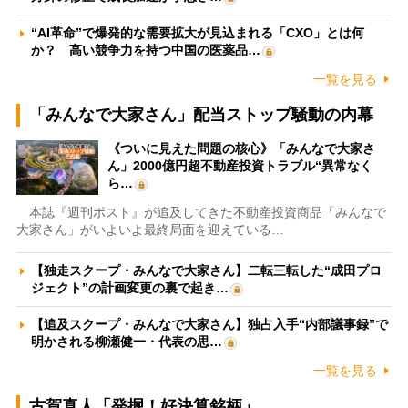
“AI革命”で爆発的な需要拡大が見込まれる「CXO」とは何
か？ 高い競争力を持つ中国の医薬品…
一覧を見る
「みんなで大家さん」配当ストップ騒動の内幕
《ついに見えた問題の核心》「みんなで大家さ
ん」2000億円超不動産投資トラブル“異常なく
ら…
本誌『週刊ポスト』が追及してきた不動産投資商品「みんなで
大家さん」がいよいよ最終局面を迎えている…
【独走スクープ・みんなで大家さん】二転三転した“成田プロ
ジェクト”の計画変更の裏で起き…
【追及スクープ・みんなで大家さん】独占入手“内部議事録”で
明かされる柳瀬健一・代表の思…
一覧を見る
古賀真人「発掘！好決算銘柄」