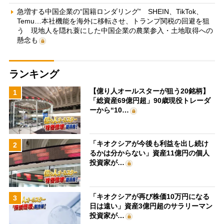
急増する中国企業の“国籍ロンダリング” SHEIN、TikTok、
Temu…本社機能を海外に移転させ、トランプ関税の回避を狙
う 現地人を隠れ蓑にした中国企業の農業参入・土地取得への
懸念も
ランキング
【億り人オールスターが狙う20銘柄】
1
「総資産69億円超」90歳現役トレーダ
ーから“10…
「キオクシアが今後も利益を出し続け
2
るかは分からない」資産11億円の個人
投資家が…
「キオクシアが再び株価10万円になる
3
日は遠い」資産3億円超のサラリーマン
投資家が…