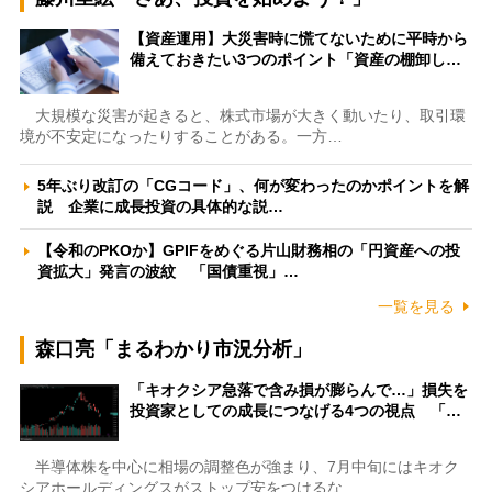
【資産運用】大災害時に慌てないために平時から
備えておきたい3つのポイント「資産の棚卸し…
大規模な災害が起きると、株式市場が大きく動いたり、取引環
境が不安定になったりすることがある。一方…
5年ぶり改訂の「CGコード」、何が変わったのかポイントを解
説 企業に成長投資の具体的な説…
【令和のPKOか】GPIFをめぐる片山財務相の「円資産への投
資拡大」発言の波紋 「国債重視」…
一覧を見る
森口亮「まるわかり市況分析」
「キオクシア急落で含み損が膨らんで…」損失を
投資家としての成長につなげる4つの視点 「…
半導体株を中心に相場の調整色が強まり、7月中旬にはキオク
シアホールディングスがストップ安をつけるな…